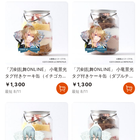
「刀剣乱舞ONLINE」 小竜景光
「刀剣乱舞ONLINE」 小竜景光
タグ付きケーキ缶（イチゴカス
タグ付きケーキ缶（ダブルチョ
タード）
コレート）
￥1,300
￥1,300
最短 8/11
最短 8/11