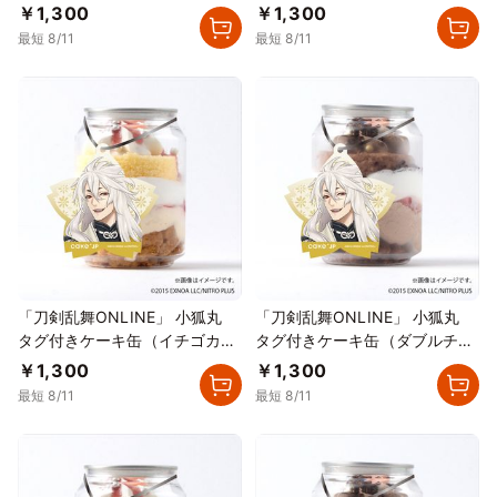
スタード）
ョコレート）
￥1,300
￥1,300
最短 8/11
最短 8/11
「刀剣乱舞ONLINE」 小狐丸
「刀剣乱舞ONLINE」 小狐丸
タグ付きケーキ缶（イチゴカス
タグ付きケーキ缶（ダブルチョ
タード）
コレート）
￥1,300
￥1,300
最短 8/11
最短 8/11