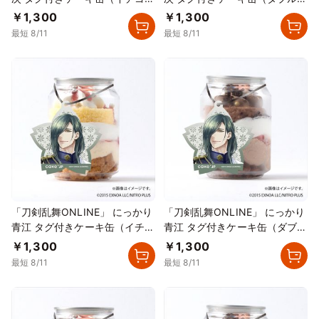
スタード）
ョコレート）
￥1,300
￥1,300
最短 8/11
最短 8/11
「刀剣乱舞ONLINE」 にっかり
「刀剣乱舞ONLINE」 にっかり
青江 タグ付きケーキ缶（イチゴ
青江 タグ付きケーキ缶（ダブル
カスタード）
チョコレート）
￥1,300
￥1,300
最短 8/11
最短 8/11