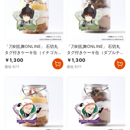
「刀剣乱舞ONLINE」 石切丸
「刀剣乱舞ONLINE」 石切丸
タグ付きケーキ缶（イチゴカス
タグ付きケーキ缶（ダブルチョ
タード）
コレート）
￥1,300
￥1,300
最短 8/11
最短 8/11