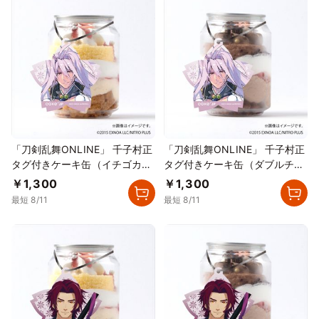
「刀剣乱舞ONLINE」 千子村正
「刀剣乱舞ONLINE」 千子村正
タグ付きケーキ缶（イチゴカス
タグ付きケーキ缶（ダブルチョ
タード）
コレート）
￥1,300
￥1,300
最短 8/11
最短 8/11