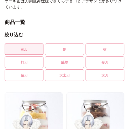
ケーキ缶は刀剣乱舞仕様でさくらチョコとアラザンでかざりつけ
ています。
商品一覧
絞り込む
ALL
剣
槍
打刀
脇差
短刀
薙刀
大太刀
太刀