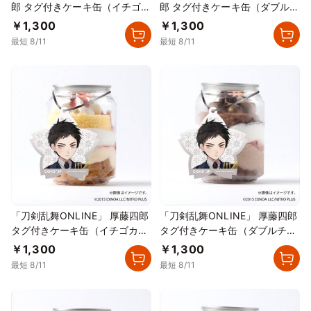
郎 タグ付きケーキ缶（イチゴカ
郎 タグ付きケーキ缶（ダブルチ
スタード）
ョコレート）
￥1,300
￥1,300
最短 8/11
最短 8/11
「刀剣乱舞ONLINE」 厚藤四郎
「刀剣乱舞ONLINE」 厚藤四郎
タグ付きケーキ缶（イチゴカス
タグ付きケーキ缶（ダブルチョ
タード）
コレート）
￥1,300
￥1,300
最短 8/11
最短 8/11