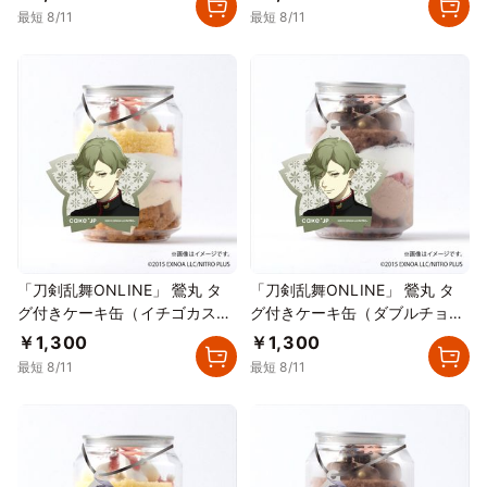
最短 8/11
最短 8/11
「刀剣乱舞ONLINE」 鶯丸 タ
「刀剣乱舞ONLINE」 鶯丸 タ
グ付きケーキ缶（イチゴカスタ
グ付きケーキ缶（ダブルチョコ
ード）
レート）
￥1,300
￥1,300
最短 8/11
最短 8/11