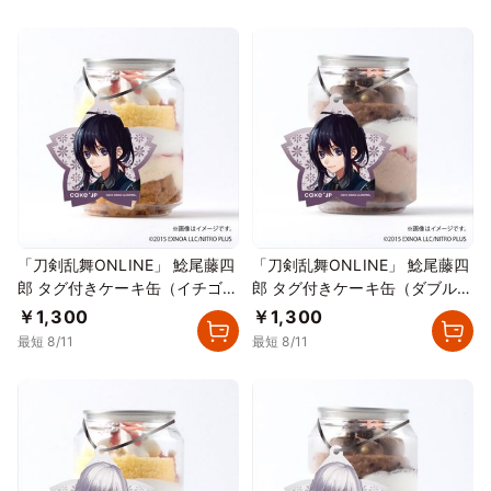
「刀剣乱舞ONLINE」 鯰尾藤四
「刀剣乱舞ONLINE」 鯰尾藤四
郎 タグ付きケーキ缶（イチゴカ
郎 タグ付きケーキ缶（ダブルチ
スタード）
ョコレート）
￥1,300
￥1,300
最短 8/11
最短 8/11