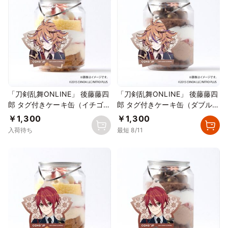
「刀剣乱舞ONLINE」 後藤藤四
「刀剣乱舞ONLINE」 後藤藤四
郎 タグ付きケーキ缶（イチゴカ
郎 タグ付きケーキ缶（ダブルチ
スタード）
ョコレート）
￥1,300
￥1,300
入荷待ち
最短 8/11