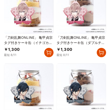
「刀剣乱舞ONLINE」 亀甲貞宗
「刀剣乱舞ONLINE」 亀甲貞宗
タグ付きケーキ缶（イチゴカス
タグ付きケーキ缶（ダブルチョ
タード）
コレート）
￥1,300
￥1,300
最短 8/11
最短 8/11