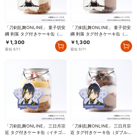
「刀剣乱舞ONLINE」 童子切安
「刀剣乱舞ONLINE」 童子切安
綱 剥落 タグ付きケーキ缶（イ
綱 剥落 タグ付きケーキ缶（ダ
チゴカスタード）
ブルチョコレート）
￥1,300
￥1,300
最短 8/11
最短 8/11
「刀剣乱舞ONLINE」 三日月宗
「刀剣乱舞ONLINE」 三日月宗
近 タグ付きケーキ缶（イチゴカ
近 タグ付きケーキ缶（ダブルチ