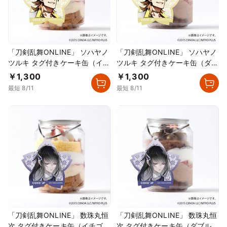
「刀剣乱舞ONLINE」 ソハヤノ
「刀剣乱舞ONLINE」 ソハヤノ
ツルキ タグ付きケーキ缶（イチ
ツルキ タグ付きケーキ缶（ダブ
ゴカスタード）
ルチョコレート）
￥1,300
￥1,300
最短 8/11
最短 8/11
「刀剣乱舞ONLINE」 数珠丸恒
「刀剣乱舞ONLINE」 数珠丸恒
次 タグ付きケーキ缶（イチゴカ
次 タグ付きケーキ缶（ダブルチ