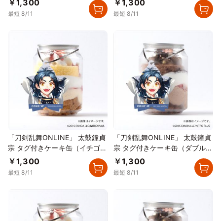
￥1,300
￥1,300
最短 8/11
最短 8/11
「刀剣乱舞ONLINE」 太鼓鐘貞
「刀剣乱舞ONLINE」 太鼓鐘貞
宗 タグ付きケーキ缶（イチゴカ
宗 タグ付きケーキ缶（ダブルチ
スタード）
ョコレート）
￥1,300
￥1,300
最短 8/11
最短 8/11