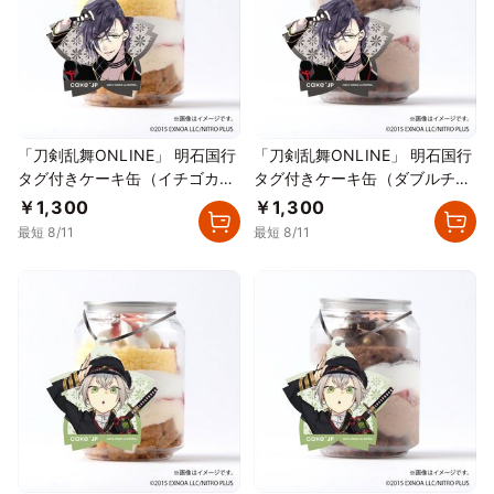
「刀剣乱舞ONLINE」 明石国行
「刀剣乱舞ONLINE」 明石国行
タグ付きケーキ缶（イチゴカス
タグ付きケーキ缶（ダブルチョ
タード）
コレート）
￥1,300
￥1,300
最短 8/11
最短 8/11