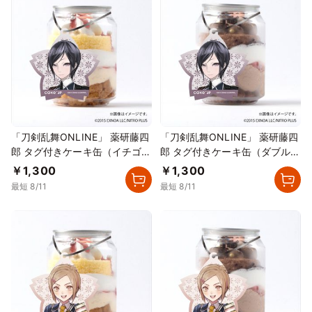
「刀剣乱舞ONLINE」 薬研藤四
「刀剣乱舞ONLINE」 薬研藤四
郎 タグ付きケーキ缶（イチゴカ
郎 タグ付きケーキ缶（ダブルチ
スタード）
ョコレート）
￥1,300
￥1,300
最短 8/11
最短 8/11