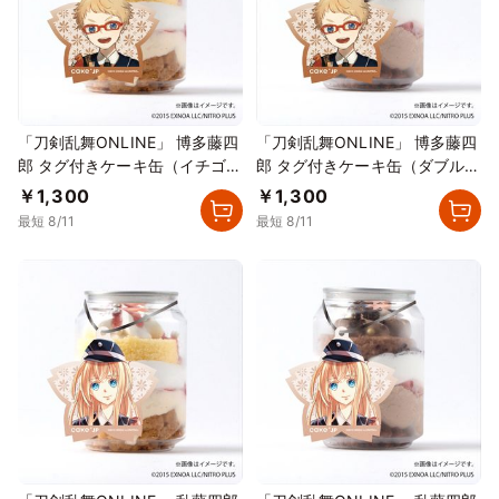
「刀剣乱舞ONLINE」 博多藤四
「刀剣乱舞ONLINE」 博多藤四
郎 タグ付きケーキ缶（イチゴカ
郎 タグ付きケーキ缶（ダブルチ
スタード）
ョコレート）
￥1,300
￥1,300
最短 8/11
最短 8/11