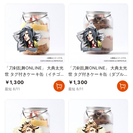
「刀剣乱舞ONLINE」 大典太光
「刀剣乱舞ONLINE」 大典太光
世 タグ付きケーキ缶（イチゴカ
世 タグ付きケーキ缶（ダブルチ
スタード）
ョコレート）
￥1,300
￥1,300
最短 8/11
最短 8/11