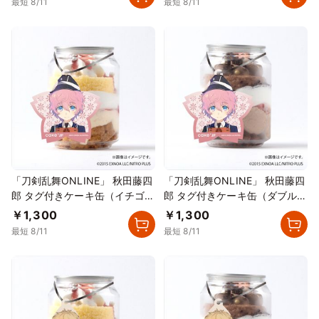
最短 8/11
最短 8/11
「刀剣乱舞ONLINE」 秋田藤四
「刀剣乱舞ONLINE」 秋田藤四
郎 タグ付きケーキ缶（イチゴカ
郎 タグ付きケーキ缶（ダブルチ
スタード）
ョコレート）
￥1,300
￥1,300
最短 8/11
最短 8/11