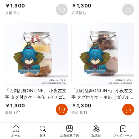
スタード）
ョコレート）
￥1,300
￥1,300
入荷待ち
入荷待ち
「刀剣乱舞ONLINE」 小夜左文
「刀剣乱舞ONLINE」 小夜左文
字 タグ付きケーキ缶（イチゴカ
字 タグ付きケーキ缶（ダブルチ
スタード）
ョコレート）
￥1,300
￥1,300
最短 8/11
最短 8/11
ホーム
探す
店舗受取予約
記念日
ブックマーク