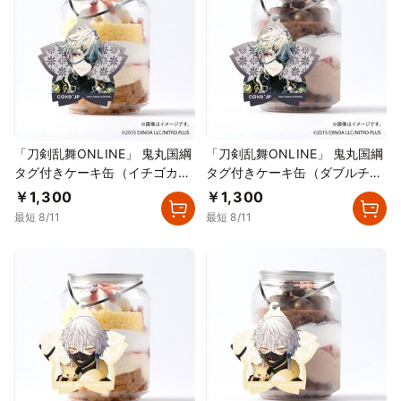
「刀剣乱舞ONLINE」 鬼丸国綱
「刀剣乱舞ONLINE」 鬼丸国綱
タグ付きケーキ缶（イチゴカス
タグ付きケーキ缶（ダブルチョ
タード）
コレート）
￥1,300
￥1,300
最短 8/11
最短 8/11