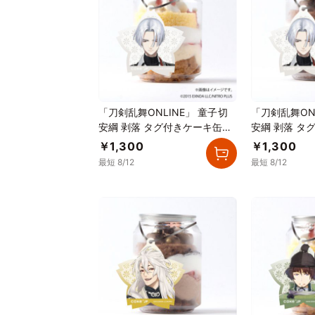
「刀剣乱舞ONLINE」 童子切
「刀剣乱舞ON
安綱 剥落 タグ付きケーキ缶
安綱 剥落 タ
（イチゴカスタード）
（ダブルチョ
￥1,300
￥1,300
最短 8/12
最短 8/12