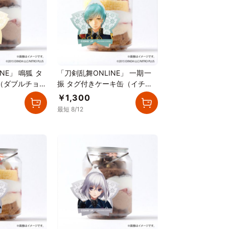
NE」 鳴狐 タ
「刀剣乱舞ONLINE」 一期一
（ダブルチョコ
振 タグ付きケーキ缶（イチゴ
カスタード）
￥1,300
最短 8/12