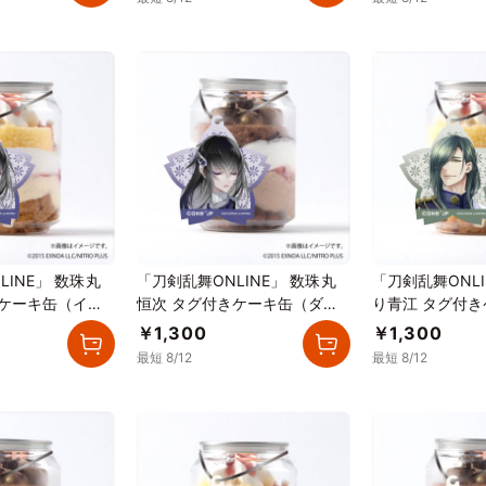
LINE」 数珠丸
「刀剣乱舞ONLINE」 数珠丸
「刀剣乱舞ONLI
きケーキ缶（イチ
恒次 タグ付きケーキ缶（ダブ
り青江 タグ付
）
ルチョコレート）
チゴカスタード
￥1,300
￥1,300
最短 8/12
最短 8/12