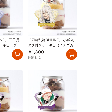
NE」 三日月
「刀剣乱舞ONLINE」 小狐丸
ケーキ缶（ダブ
タグ付きケーキ缶（イチゴカス
）
タード）
￥1,300
最短 8/12