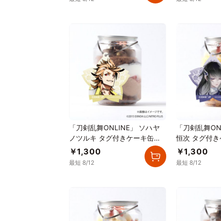
「刀剣乱舞ONLINE」 ソハヤ
「刀剣乱舞ON
ノツルキ タグ付きケーキ缶
恒次 タグ付
（ダブルチョコレート）
ゴカスタード
￥1,300
￥1,300
最短 8/12
最短 8/12