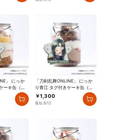
NE」 にっか
「刀剣乱舞ONLINE」 にっか
きケーキ缶（イ
り青江 タグ付きケーキ缶（ダ
）
ブルチョコレート）
￥1,300
最短 8/12