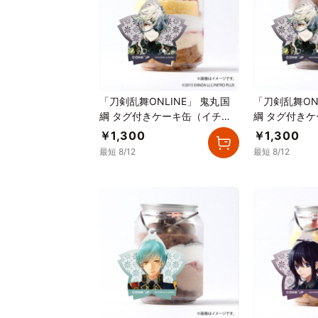
「刀剣乱舞ONLINE」 鬼丸国
「刀剣乱舞ON
綱 タグ付きケーキ缶（イチゴ
綱 タグ付き
カスタード）
チョコレート
￥1,300
￥1,300
最短 8/12
最短 8/12