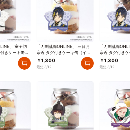
LINE」 童子切
「刀剣乱舞ONLINE」 三日月
「刀剣乱舞ONLI
グ付きケーキ缶
宗近 タグ付きケーキ缶（イチ
宗近 タグ付き
コレート）
ゴカスタード）
ルチョコレート
￥1,300
￥1,300
最短 8/12
最短 8/12