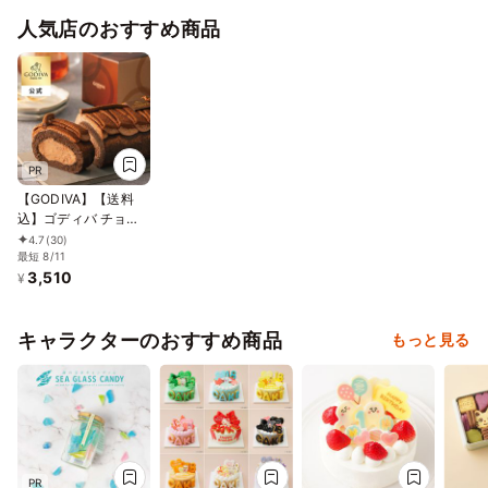
レーション パトカー 男
人気店のおすすめ商品
の子 誕生日 ケーキトッ
ピング かわいい お菓子
PR
【GODIVA】【送料
込】ゴディバ チョコ
レートロールケーキ
4.7
(30)
お中元2026
最短 8/11
3,510
¥
キャラクターのおすすめ商品
もっと見る
PR