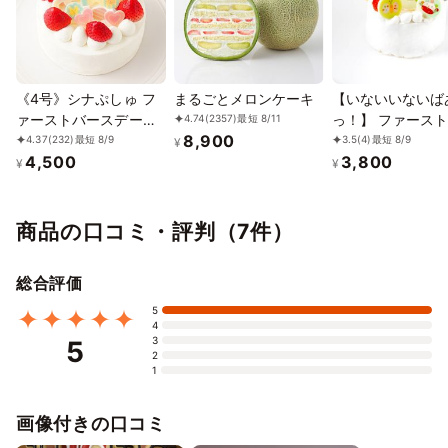
お召し上がり前に冷蔵庫で8時間程度の解凍が必要です。
常温での解凍はできませんのでご注意ください。
冷凍保存30日。解凍開始後、冷蔵保存24時間が賞味期限となりま
す。
《4号》シナぷしゅ フ
まるごとメロンケーキ
【いないいないば
また万一に備え、ご利用日の2~3日前のお受取を推奨しておりま
ァーストバースデーケ
っ！】 ファース
4.74
(2357)
最短 8/11
す。
8,900
ーキ【※アレルギー非対
スデーケーキ≪3
4.37
(232)
最短 8/9
3.5
(4)
最短 8/9
¥
4,500
3,800
応：原材料の一部に、
¥
¥
小麦・卵・乳成分・大
豆を含む】
商品の口コミ・評判（7件）
総合評価
5
4
3
5
2
1
画像付きの口コミ