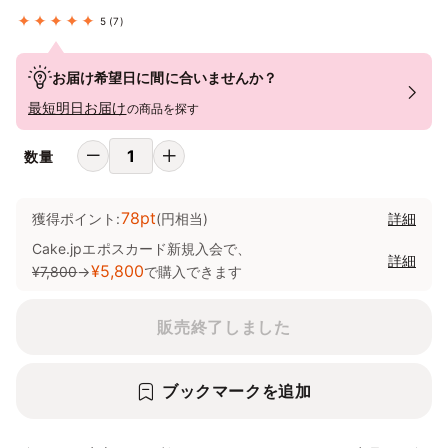
5
(7)
お届け希望日に間に合いませんか？
最短明日お届け
の商品を探す
数量
78pt
獲得ポイント:
(円相当)
詳細
Cake.jpエポスカード新規入会で、
詳細
¥5,800
¥7,800
→
で購入できます
販売終了しました
ブックマークを追加