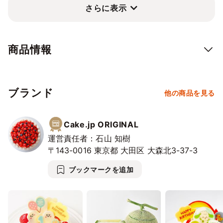
さらに表示
・「こんのすけ／くろのすけ／誉」は、チョコプレートでデザイ
ン。
・「祝10周年」のメッセージは、アイシングクッキーで表現。
商品情報
さらに！
オプション（有料）では
・始まりの五振りの刀剣男士たち（御伴散歩 さくら装備イラス
ブランド
ト）のケーキピック
他の商品を見る
・ろうそく
をご購入いただけます。
Cake.jp ORIGINAL
自分好みにケーキをデコレーションしてみてくださいね。
運営責任者：石山 知樹
〒143-0016
東京都
大田区
大森北3-37-3
お誕生日や各種記念日におすすめです。
刀剣乱舞ONLINE 十周年祝けいき(いわいけいき) と一緒に素敵な
ブックマークを追加
時間をお過ごしください。
※注意事項※
こちらの商品は冷凍状態でのお届けとなります。