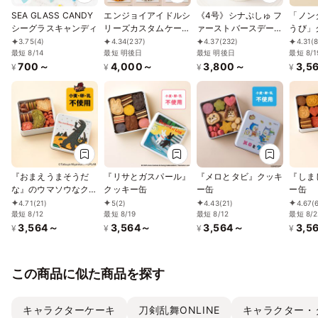
SEA GLASS CANDY
エンジョイアイドルシ
《4号》シナぷしゅ フ
「ノン
シーグラスキャンディ
リーズカスタムケーキ
ァーストバースデーケ
うび」
4号
ーキ【※アレルギー非
3.75
(4)
4.34
(237)
4.37
(232)
4.31
(
最短 8/14
最短 明後日
対応：原材料の一部
最短 明後日
最短 8/1
700～
4,000～
3,800～
3,5
に、小麦・卵・乳成
¥
¥
¥
¥
分・大豆を含む】
『おまえうまそうだ
『リサとガスパール』
『メロとタビ』クッキ
『しま
な』のウマソウなクッ
クッキー缶
ー缶
ー缶
キー缶
4.71
(21)
5
(2)
4.43
(21)
4.67
(
最短 8/12
最短 8/19
最短 8/12
最短 8/2
3,564～
3,564～
3,564～
3,5
¥
¥
¥
¥
この商品に似た商品を探す
キャラクターケーキ
刀剣乱舞ONLINE
キャラクター・