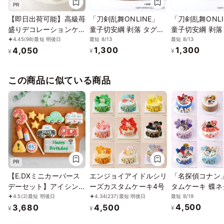
PR
【即日出荷可能】高級苺
「刀剣乱舞ONLINE」
「刀剣乱舞ONLI
盛りデコレーションケー
童子切安綱 剥落 タグ付
童子切安綱 剥落
キ 4号 12cm
きケーキ缶（イチゴカス
きケーキ缶（ダ
最短 8/13
最短 8/13
4.45
(98)
最短 明後日
1,300
1,300
4,050
タード）
コレート）
¥
¥
¥
この商品に似ている商品
PR
【E.DXミニカーバース
エンジョイアイドルシリ
「名探偵コナン」
デーセット】アイシング
ーズカスタムケーキ4号
タムケーキ 蝶ネ
クッキー クッキー 救急
ケーキ＜4号＞
最短 8/19
4.5
(2)
最短 明後日
4.34
(237)
最短 明後日
4,500
3,680
4,500
車 消防車 パトカー 車
¥
¥
¥
プチギフト ケーキデコ