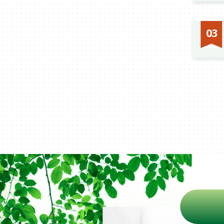
いきます
最適な
※改善の
03
決」を
ただけ
技術と
ご納得
します。