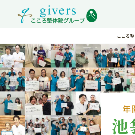
こころ整
年
池