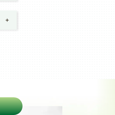
。「即
ご納得い
・施術に
返金いた