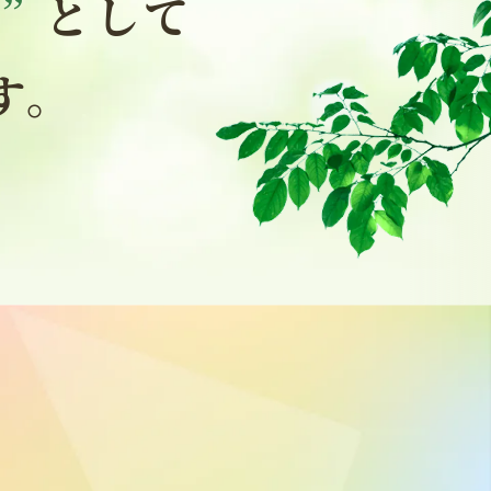
体
”
として
す。