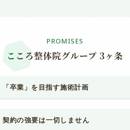
PROMISES
こ
ころ整体院グループ 3ヶ条
「卒業」を目指す施術計画
は、通院に依存しない生活への「卒業」をゴールにします。まずは
ズとして、3回を目安に施術を行い、症状の変化と生活への影響を
契約の強要は一切しません
の結果をもとに、通院頻度・セルフケア・目標までの進め方を一緒