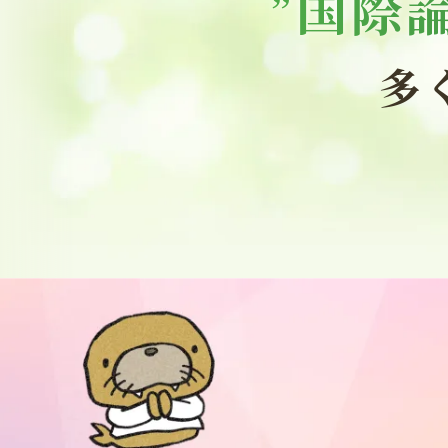
国際
”
多