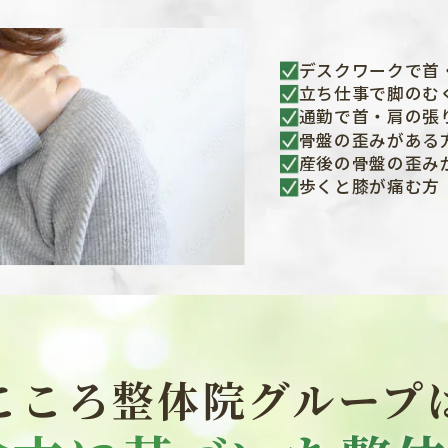
デスクワークで首
立ち仕事で脚のむ
通勤で首・肩の張
骨盤の歪みがある
産後の骨盤の歪み
歩くと膝が痛む方
こころ整体院グループ