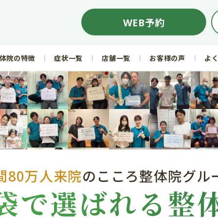
WEB予約
体院の特徴
症状一覧
店舗一覧
お客様の声
よ
間80万人来院
のこころ整体院グル
袋で選ばれる整