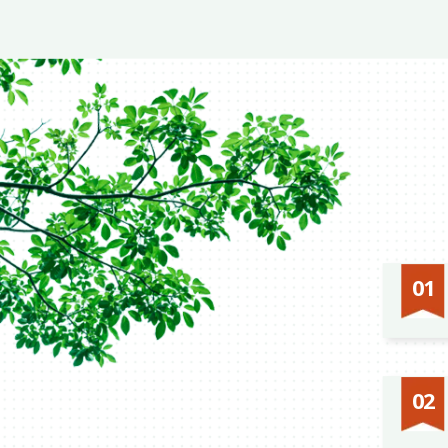
01
私たち
02
フェー
す。そ