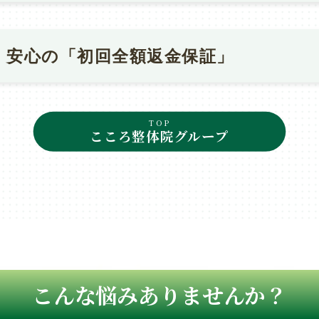
。
プランのご提案はいたしますが、判断を急がせることはありません
度合い・必要回数には個人差があります。
求めたり、強引な契約を迫ることは一切行わないことを誓います。
安心の「初回全額返金保証」
ない場合は、その場でお断りいただいて構いません。
説明に自信があるからこその制度です。万が一、初回の検査・説明
TOP
いただけない場合は、当日中にお申し出ください。初回費用を全額
こころ整体院グループ
こんな悩みありませんか？