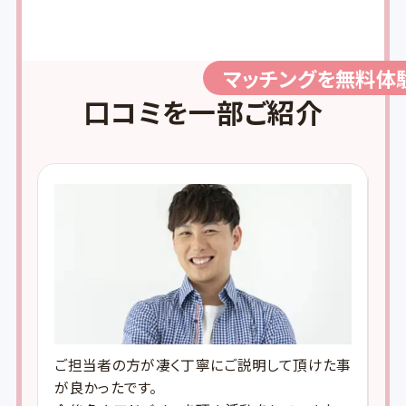
マッチングを無料体
口コミを一部ご紹介
のご
ご担当者の方が凄く丁寧にご説明して頂けた事
「
安心
が良かったです。
を