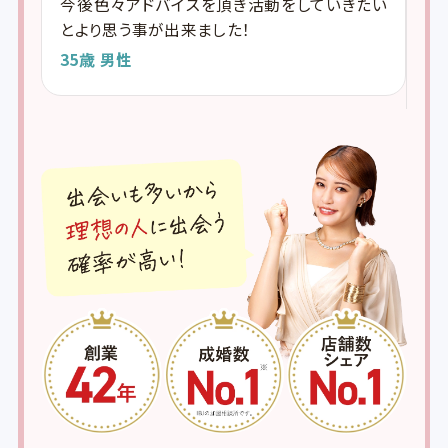
今後色々アドバイスを頂き活動をしていきたい
身
頑張
とより思う事が出来ました！
こ
つ
35歳 男性
安
し
3