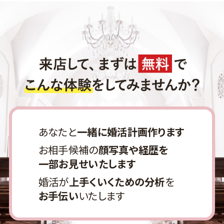
あなたと
一緒に婚活計画作ります
お相手候補の
顔写真や経歴を
一部お見せいたします
婚活が
上手くいくための分析
を
お手伝い
いたします