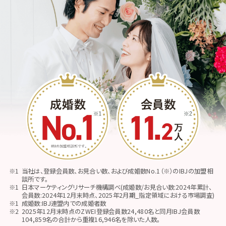
当社は、登録会員数、お見合い数、および成婚数No.1（※）のIBJの加盟相
談所です。
日本マーケティングリサーチ機構調べ(成婚数/お見合い数:2024年累計、
会員数:2024年12月末時点、2025年2月期_指定領域における市場調査)
成婚数:IBJ連盟内での成婚者数
2025年12月末時点のZWEI登録会員数24,480名と同月IBJ会員数
104,859名の合計から重複16,946名を除いた人数。