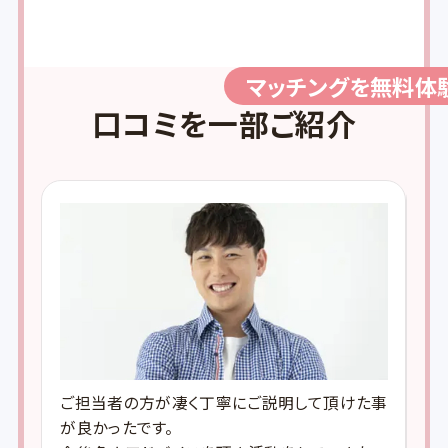
マッチングを無料体
口コミを一部ご紹介
のご
ご担当者の方が凄く丁寧にご説明して頂けた事
「
安心
が良かったです。
を