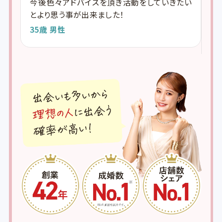
今後色々アドバイスを頂き活動をしていきたい
身
頑張
とより思う事が出来ました！
こ
つ
35歳 男性
安
し
3