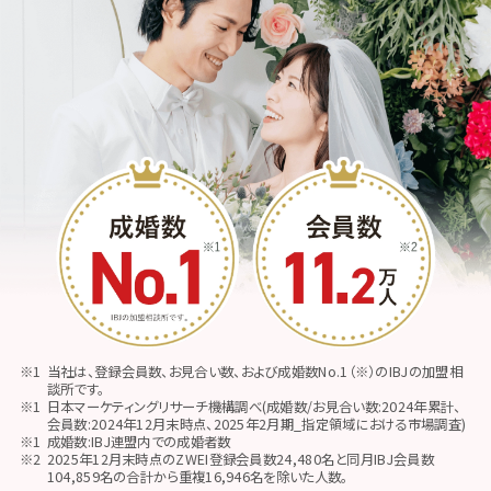
当社は、登録会員数、お見合い数、および成婚数No.1（※）のIBJの加盟相
談所です。
日本マーケティングリサーチ機構調べ(成婚数/お見合い数:2024年累計、
会員数:2024年12月末時点、2025年2月期_指定領域における市場調査)
成婚数:IBJ連盟内での成婚者数
2025年12月末時点のZWEI登録会員数24,480名と同月IBJ会員数
104,859名の合計から重複16,946名を除いた人数。