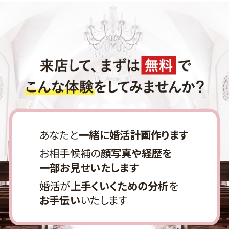
あなたと
一緒に婚活計画作ります
お相手候補の
顔写真や経歴を
一部お見せいたします
婚活が
上手くいくための分析
を
お手伝い
いたします