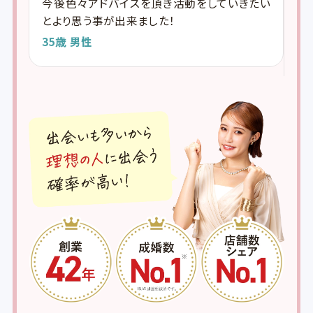
今後色々アドバイスを頂き活動をしていきたい
身
頑張
とより思う事が出来ました！
こ
つ
35歳 男性
安
し
3