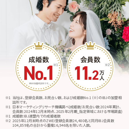
当社は、登録会員数、お見合い数、および成婚数No.1（※）のIBJの加盟相
談所です。
日本マーケティングリサーチ機構調べ(成婚数/お見合い数:2024年累計、
会員数:2024年12月末時点、2025年2月期_指定領域における市場調査)
成婚数:IBJ連盟内での成婚者数
2025年12月末時点のZWEI登録会員数24,480名と同月IBJ会員数
104,859名の合計から重複16,946名を除いた人数。