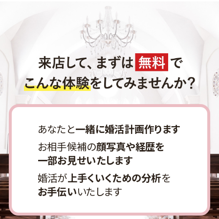
あなたと
一緒に婚活計画作ります
お相手候補の
顔写真や経歴を
一部お見せいたします
婚活が
上手くいくための分析
を
お手伝い
いたします