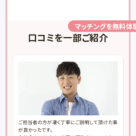
マッチングを無料体
口コミを一部ご紹介
のご
ご担当者の方が凄く丁寧にご説明して頂けた事
「
安心
が良かったです。
を