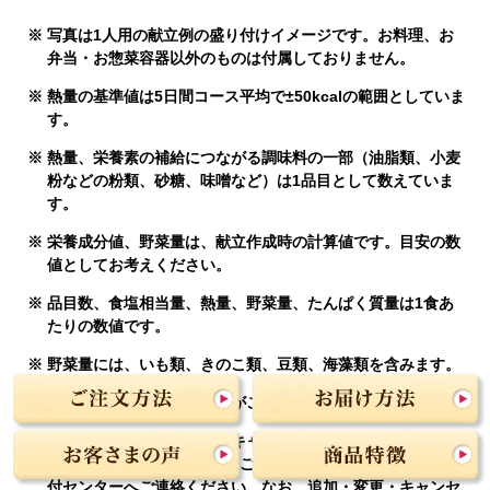
写真は1人用の献立例の盛り付けイメージです。お料理、お
弁当・お惣菜容器以外のものは付属しておりません。
熱量の基準値は5日間コース平均で±50kcalの範囲としていま
す。
熱量、栄養素の補給につながる調味料の一部（油脂類、小麦
粉などの粉類、砂糖、味噌など）は1品目として数えていま
す。
栄養成分値、野菜量は、献立作成時の計算値です。目安の数
値としてお考えください。
品目数、食塩相当量、熱量、野菜量、たんぱく質量は1食あ
たりの数値です。
野菜量には、いも類、きのこ類、豆類、海藻類を含みます。
一部、お届けできない地域がございます。
受付締切後の追加・変更・キャンセルは、お届け日2日前の
午後5時までに、担当の「まごころスタッフ」または弊社受
付センターへご連絡ください。なお、追加・変更・キャンセ