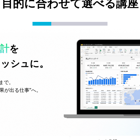
目的に合わせて選べる講座
計
を
リッシュに。
まで。
成果が出る仕事”へ。