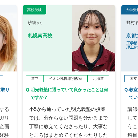
高校受験
大学受
紗綾
野村 
さん
札幌南高校
京都
工学部
理工化
道立
イオン札幌厚別教室
北海道
国立
に取り
Q.
明光義塾に通っていて良かったことは何
Q.
教室
ですか？
てい
する
小5から通っていた明光義塾の授業
講師
ガリ
では、分からない問題を分かるまで
して
企画
丁寧に教えてくださったり、大事な
うこ
経験
ところはまとめてくださったりした
科目