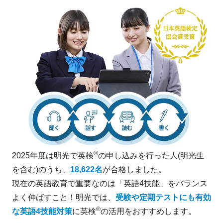
®
2025年度は明光で英検
の申し込みを行った人(明光生
を含む)のうち、
18,622名
が合格しました。
現在の英語教育で重要なのは「英語4技能」をバランス
よく伸ばすこと！明光では、
受験や定期テストにも有効
®
な英語4技能対策
に英検
の活用をおすすめします。