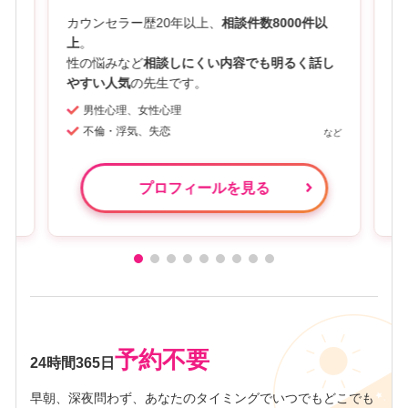
相
カウンセラー歴20年以上、
相談件数8000件以
セ
明
上
。
恋
る
性の悩みなど
相談しにくい内容でも明るく話し
身
やすい人気
の先生です。
て
男性心理、女性心理
不倫・浮気、失恋
プロフィールを見る
予約不要
24時間365日
早朝、深夜問わず、あなたのタイミングでいつでもどこでも