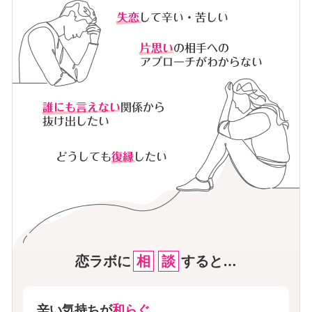
恋ラボに
相
談
すると…
辛い気持ちが
和らぐ