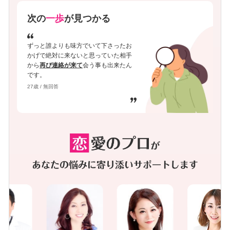
次の
一歩
が見つかる
ずっと誰よりも味方でいて下さったお
かげで絶対に来ないと思っていた相手
から
再び連絡が来て
会う事も出来たん
です。
27歳 / 無回答