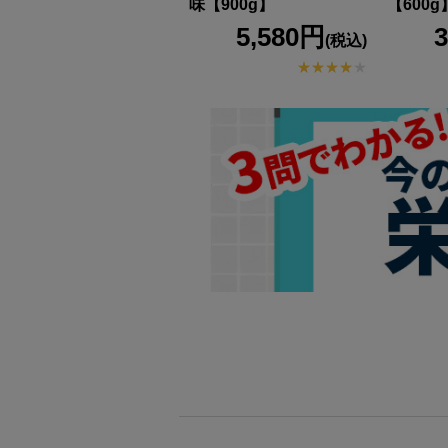
ドヨーグルト風味
味【900g】
【600g
【900g】
5,580円
(税込)
3,480円
(税込)