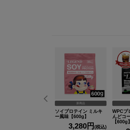
新商品
ビーレジェンド ジャン
ボシェイカー
ソイプロテイン ミルキ
WPCプ
【BLACK】
ー風味【600g】
んどコ
【600g
1,390円
3,280円
(税込)
(税込)