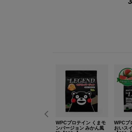
ソイプロテイン
WPCプロテイン くまモ
WPCプ
WEIGHT DOWN マイル
ンバージョン みかん風
おいス