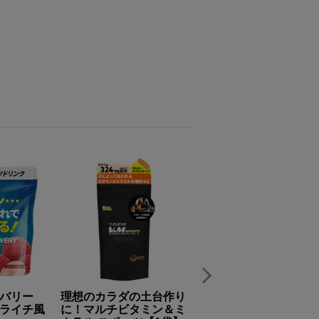
バリー
理想のカラダの土台作り
運動で体脂肪燃焼！
ライチ風
に！マルチビタミン＆ミ
FIRE2.0(ファイヤー)【