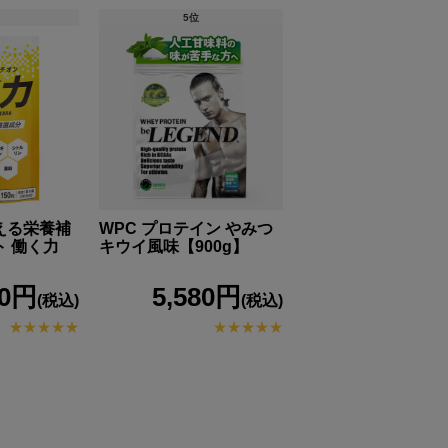
5位
える栄養補
WPC プロテイン やみつ
 働く力
キウイ風味【900g】
80円
5,580円
(税込)
(税込)