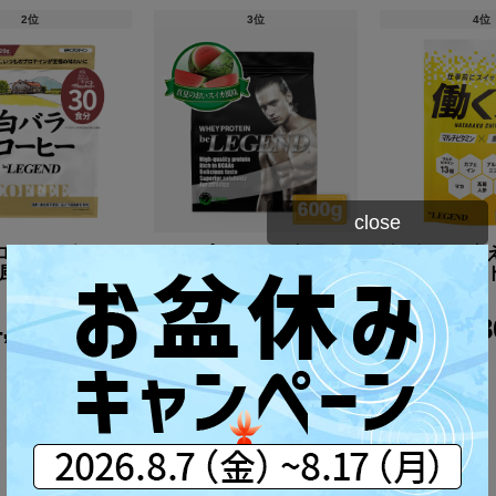
2位
3位
4位
close
プロテイン 白バラ
WPCプロテイン 真夏の
働く毎日を支
風味【600g】
おいスイカ風味【600g】
給サプリメント
【1袋】
4,980円
3,980円
2,4
(税込)
(税込)
6位〜10位を表示する
プロテイン一覧