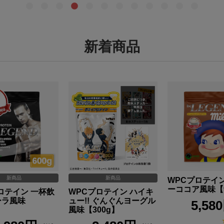
新着商品
新商品
新商品
WPCプロテイン
ーココア風味【9
ロテイン 一杯飲
WPCプロテイン ハイキ
ーラ風味
ュー!! ぐんぐんヨーグル
5,58
】
風味【300g】