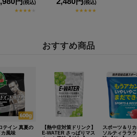
3,980円
2,480円
(税込)
(税込)
おすすめ商品
ロテイン 真夏の
【熱中症対策ドリンク】
スポーツ＆リカ
イカ風味
E-WATER さっぱりマス
ソルティラララ