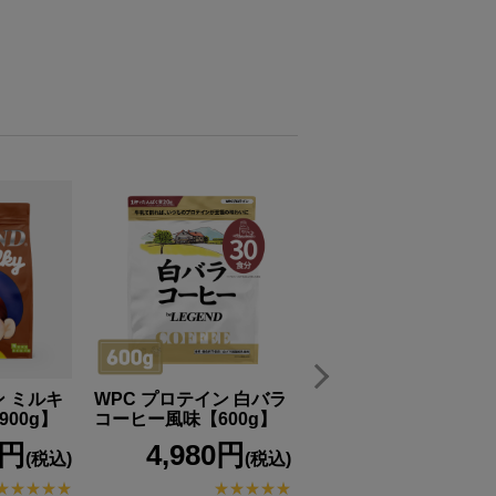
 ミルキ
WPC プロテイン 白バラ
働く毎日を支える栄養
00g】
コーヒー風味【600g】
給サプリメント 働く力
【1袋】
0円
4,980円
(税込)
(税込)
2,480円
(税