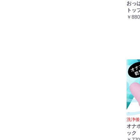
おっ
トッ
￥880
洗浄後
オナ
ック
￥770