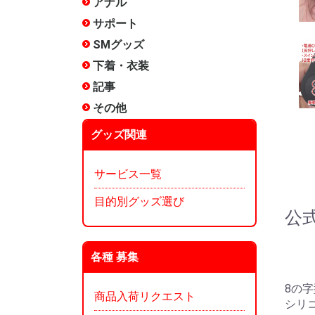
アナル
非電動
電動(振動
電動(スイ
アナルロ
プラグ・
前立腺
アナル洗
エネマグ
メテオー
ANEROS
NEXUS 
その他
サポート
包茎矯正
増強
リング
サック
女性用
その他
SMグッズ
手枷
足枷
口枷
アイマス
首輪
ボディク
縄・ロー
その他拘
ムチ
ローソク
尿道グッ
低周波
医療用
メテオー
その他
下着・衣装
ランジェ
コスチュ
タマトイ
男の娘
使用済み
タイツ
その他
記事
タイプ別
漫画:ホッ
漫画:ホッ
漫画:ホッ
漫画:ホッ
漫画:ホッ
漫画:ホッ
漫画:ホッ
漫画:ホッ
漫画:ホッ
オナホ文
オナホー
オナホー
みくらの
ぴょん吉
愛とSEX
インデッ
～)
～250)
～350)
～200)
～150)
120)
90)
60)
30)
ぐ?
その他
雑貨
メンテナ
香水
お風呂
収納
本
その他
グッズ関連
サービス一覧
目的別グッズ選び
公
各種 募集
8の
商品入荷リクエスト
シリ