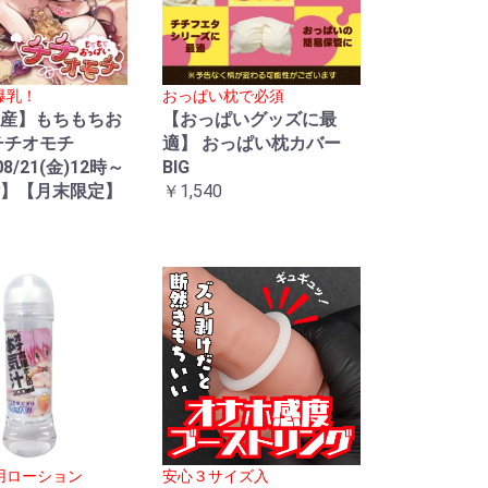
爆乳！
おっぱい枕で必須
産】もちもちお
【おっぱいグッズに最
チチオモチ
適】 おっぱい枕カバー
08/21(金)12時～
BIG
】【月末限定】
￥1,540
用ローション
安心３サイズ入