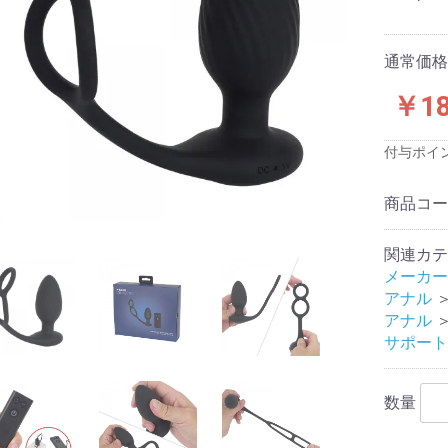
ス)
品
品
品
通常価格：
￥18
プロジェクト
念
念
念
念
念
念
サービス
付与ポイ
ワーズ
クールプ)
ーと
ジャパン
ファクトリー
TOYS
ロワン
イトイズ
生活研究所
株式会社
テル
工業
メディカル社
スッキリ
ンデマンド
ズ
ク
サカイ
ート
産業株式会社
フト
旧:エグゼ)
旧:G
:PPP)
イ
スティックベイ
ックス社
ュライト
技研
ィアジャパン
アイズ
ビジョン
ャパン
工芸
ワン
 アネロス
DS
fire
TE(エクゼキュー
OYZ
-LOVE(ラブク
トリー
b
ACTOR(ラブファ
apan
MAX (メンズマッ
sign(モードデ
(ノトワ)
OYS
D
AN
N
ido
apan
te
B (イエロラボ)
)
ASTICBABY
ウインズ)
商品コ
す
材・形状等の特
ーズで探す
評価
評価
評価★★★(普
価★★(低め)
価★(最低)
小型オナホール
ハンドホール
カップ
電動
フェラオナホール
アナル
大型(5kg未満)
超大型(5kg以上)
ダッチワイフ対応
オナホ固定具
おっぱい
床オナ
コラボ企画
メンテナンス・アクセサ
特殊
非貫通
貫通
やや柔らかい
柔らかい
普通
やや固い
固い
発泡素材
透明素材
有機体加工
ギャップ二層構造
二層構造
三層構造
多層構造
特殊造形
処女膜ギミック
子宮ギミック
イボヒダ混合
イボ
ヒダ
膜ヒダ
2穴ホール
スパイラル
触手/ヒモ
ロリ
すじまん
アニメパロディ
無次元構造
リアル
AV女優
トルソー
特殊構造
すじまん
ぷにばーじん
ぷにあな
セブンティーン
ヴァージンループ
名器
半熟サキュバス
ポンコツ
真実の口
A10ピストンSA
A10サイクロンSA
床オナ式
亀頭専用マッサ
ピストン
バーチャルリア
(最高)
良い)
リ
関連カテ
トエアピロー
トエアピロー
トボディピロー
ト二股エアピロ
ト二股クッショ
トハグピロー
サートエアピロ
ブドール
リックドール
ン
リ
ふぇありーどーる
その他
空気少女
LOVE BODY
メーカー
アナル
リジナル
用
い
香りつき
におすすめ
グライド
以上)
ション
アナル
ンたっぷり
サポート
16cmまでの短
7cm～20cm
21cm以上の大
ブあり
ブなし
あり
なし
クセサリ
準サイズ)
)
ク
タッチメント
ス＆乳首用
数量
ンド