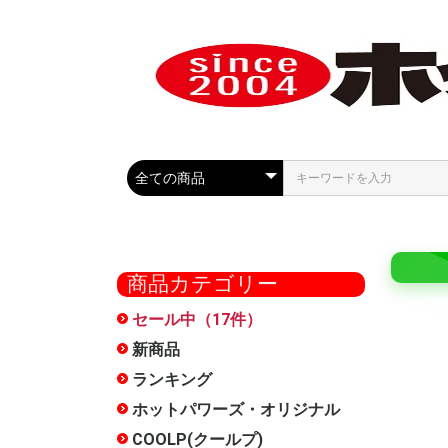
商品カテゴリー
セール中（17件）
COOLP
最大50%
セール
ール
新商品
ランキング
ホットパワーズ・オリジナル
大型商品
オナホー
おっぱい
HOCS(
ローショ
メンテナ
雑貨
お得セッ
特別サー
METEO(
フェラ魔
触手裏剣
オナホ文
廃番
オナホー
COOLP(クールプ)