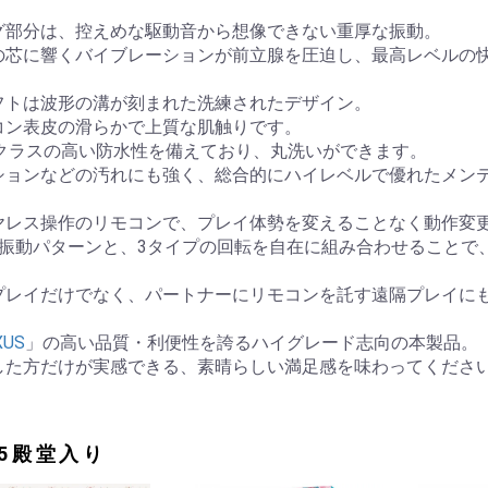
グ部分は、控えめな駆動音から想像できない重厚な振動。
の芯に響くバイブレーションが前立腺を圧迫し、最高レベルの
フトは波形の溝が刻まれた洗練されたデザイン。
コン表皮の滑らかで上質な肌触りです。
X7クラスの高い防水性を備えており、丸洗いができます。
ションなどの汚れにも強く、総合的にハイレベルで優れたメン
ヤレス操作のリモコンで、プレイ体勢を変えることなく動作変
の振動パターンと、3タイプの回転を自在に組み合わせることで
プレイだけでなく、パートナーにリモコンを託す遠隔プレイに
XUS
」の高い品質・利便性を誇るハイグレード志向の本製品。
した方だけが実感できる、素晴らしい満足感を味わってくださ
25殿堂入り