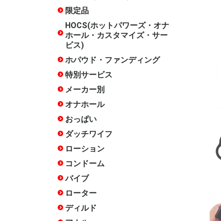
ズ・サービ
限定品
水曜限定
月末限定
常設限定
HOCS(ホットパワーズ・オナ
ホール・カスタマイズ・サー
ビス)
ホパウド・ファンディング
終了した
特別サービス
20周年記
17周年記
15周年記
14周年記
12周年記
10周年記
終了した
メーカー別
ホットパ
COOLP(
あいさぽ
アイザム
アイザム
いけぶくろ
エースゼ
エーワン
エンジョ
岡田快適
オカモト
おながん
ガーデン
キテルキ
相模ゴム
ジャパン
スカット
ソフトオ
タマトイ
チクワー
木偶の坊
トアミ
トイズ・
トイズハ
トベルカ
中島化学
日暮里ギ
ハトプラ
ハトプラ(
ハトプラ(
ハトプラ(旧
ハナミス
ファンタ
不二ラテ
プライム
フレッシ
フレンド
フロンテ
マジック
マックス
メルシー
リグレジ
ワールド
ワイルド
ACE01
ANEROS
arms
CBTGOO
DNA
EROX Star
EXECU
Fillworks
HEPS
iroha
ism
JAPANT
JEX
JOYBOX
KISS-ME
KTファク
Libido La
LOVE F
M-ZAKKA
maccos j
MATE
MEN'S 
Mode-de
NOTOWA
OXBALLS
PEACH T
PF-BRAN
RENDS
RIDE JAP
RUBY
SSI JAPA
TENGA
Tokyo Lib
TOMAX
TOYKULj
toy'screa
YELOLA
YUIRA
その他
PROJECT
ビー/FANT
ト)
ラウド・
クター)
クス)
ザイン)
オナホール
種類で探
構造・素
人気シリ
スタッフ
スタッフ
スタッフ
スタッフ評
スタッフ評
徴で選ぶ
★★★★★
★★★★(
通)
おっぱい
ダッチワイフ
インサー
インサー
インサー
インサー
インサー
インサー
箱化イン
リアルラ
エンジェ
クッショ
アクセサ
空気式
DX
エア
ー
ンピロー
ー
ローション
ホッパオ
多目的
オナホ専
手コキ用
アナル用
肌に優し
色・味・
セックス
温感
クール
洗い不要
ペペ
アストロ
大容量(1L
女優ロー
お風呂用
その他
コンドーム
薄い
厚い
小さい
大きい
フィット
簡単装着
ローショ
つぶつぶ
指サック
新素材
特殊
業務用
バイブ
Sサイズ(
Mサイズ(1
Lサイズ(
クリバイ
クリバイ
スイング
スイング
ピストン
バイブア
生活防水
温感機能
特殊
めサイズ)
までの標
きめサイズ
ローター
たまご型
スティッ
遠隔操作
リモコン
電マ
電マ ア
吸引
生活防水
クリトリ
低周波
特殊
ディルド
みちのく
天上天下
吸盤あり
吸盤なし
双頭
ペニスバ