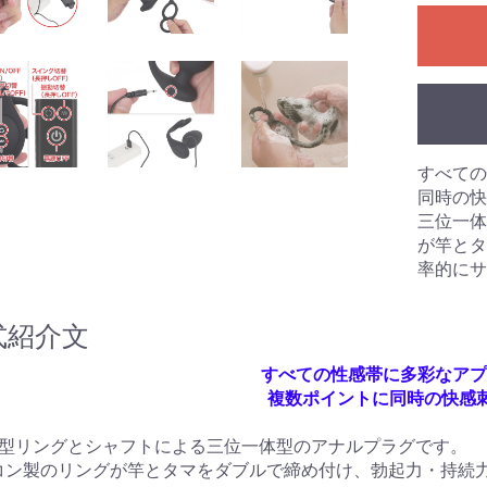
のみ)
ングあり)
ーション
拡張
浄
ラ
ル
 アネロス
ネクサス
ク
リップ
プ
束
ズ
ル
リー
ーム
ズ
ブラジャー
ショーツ
ブラジャー＆ショーツ
ストッキング
ガーターベルト
キャミソール
ベビードール
テディ
ビスチェ
ワンピース
レオタード
ボディコン
ボンテージ
その他
水着
ビジネス
スポーツ
スクール
その他
・目的別グッズ
パの日常(351
パの日常(201
パの日常(251
パの日常(151
パの日常(121
パの日常(91～
パの日常(61～
パの日常(31～
パの日常(1～
学
ルコラム
ルのある風俗店
コレ知ってん
のチン性活
と星占い
夢乃様のオナホ責め
オナホールの選び方
オナホールトリビア
クス
ンス
すべての
同時の快
三位一体
が竿とタ
率的にサ
式紹介文
すべての性感帯に多彩なアプ
複数ポイントに同時の快感刺
字型リングとシャフトによる三位一体型のアナルプラグです。
コン製のリングが竿とタマをダブルで締め付け、勃起力・持続