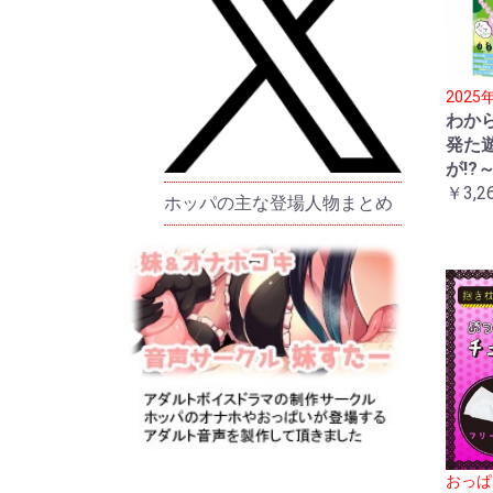
202
わか
発た
が!?
￥3,2
ホッパの主な登場人物まとめ
おっぱ