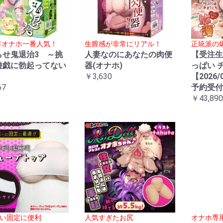
5年オナホ一番人気！
生膣感が非常にリアル！
正統派の
らせ鬼退治3 ～挑
人妻なのにあなたの肉便
【受注生
遊戯に勃起ってない
器(オナホ)
っぱい 
～
￥3,630
【2026/
67
予約受付
￥43,890
い固定に便利
人気すぎたお尻
オナホ専