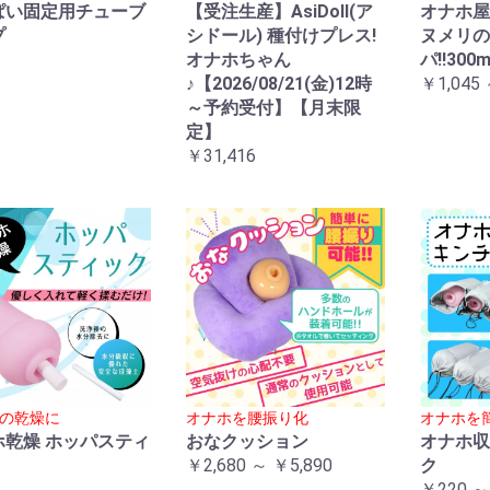
ぱい固定用チューブ
【受注生産】AsiDoll(ア
オナホ屋
プ
シドール) 種付けプレス!
ヌメリの
オナホちゃん
パ!!300m
♪【2026/08/21(金)12時
￥1,045 
～予約受付】【月末限
定】
￥31,416
の乾燥に
オナホを腰振り化
オナホを
ホ乾燥 ホッパスティ
おなクッション
オナホ収
￥2,680 ～ ￥5,890
ク
￥220 ～