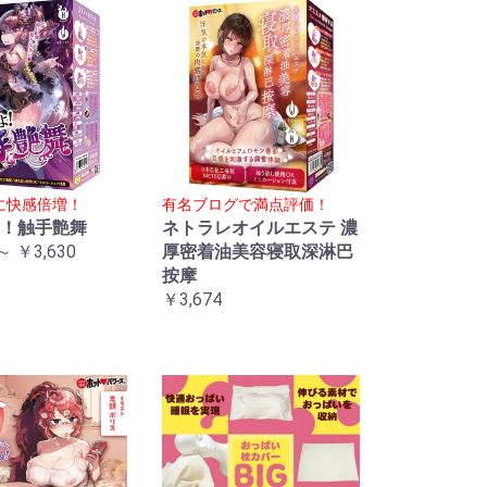
に快感倍増！
有名ブログで満点評価！
！触手艶舞
ネトラレオイルエステ 濃
～ ￥3,630
厚密着油美容寝取深淋巴
按摩
￥3,674