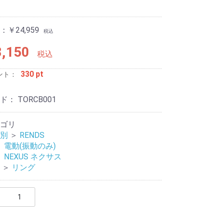
￥24,959
税込
,150
税込
330 pt
ント：
ード：
TORCB001
ージャー
リティ
ゴリ
別
＞
RENDS
＞
電動(振動のみ)
＞
NEXUS ネクサス
＞
リング