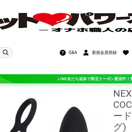
Q&A
新規会員登録
LINE友だち追加で限定クーポン配信中！
NEX
新作！期間限定
OFF!在庫処分セ
COC
ード
ル
ホットパワーズ・
ン
ンス
ト
ビス
メテオ)
チオ シリーズ
 シリーズ
学
ギチ硬(+3)
バリ硬(+2)
硬(+1)
普通(0)
柔(-1)
バリ柔(-2)
ふわ柔(-3)
グ)
ル・カスタマイ