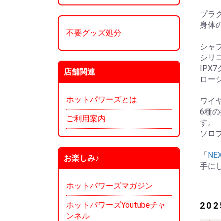
プラ
身体
不要グッズ処分
シャ
シリ
IP
店舗関連
ロー
ホットパワーズとは
ワイ
6種
ご利用案内
す。
ソロ
「
NE
お楽しみ♪
手に
ホットパワーズマガジン
ホットパワーズYoutubeチャ
20
ンネル