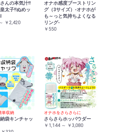
さんの本気汁!!
オナホ感度ブーストリン
皇太子!!ぬめッ
グ（3サイズ）-オナホが
l
も～っと気持ちよくなる
～ ￥2,420
リング-
￥550
簡単収納
オナホをさらさらに
納袋キンチャッ
さらさらホッパウダー
￥1,144 ～ ￥3,080
 ￥330