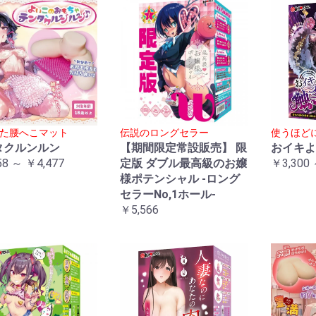
た腰へこマット
伝説のロングセラー
使うほど
タクルンルン
【期間限定常設販売】 限
おイキよ
58 ～ ￥4,477
定版 ダブル最高級のお嬢
￥3,300 
様ポテンシャル -ロング
セラーNo,1ホール-
￥5,566