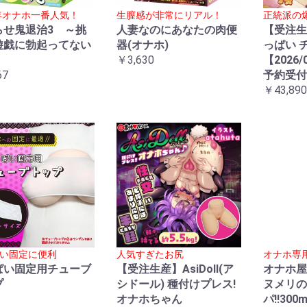
5年オナホ一番人気！
生膣感が非常にリアル！
正統派の
らせ鬼退治3 ～挑
人妻なのにあなたの肉便
【受注生
遊戯に勃起ってない
器(オナホ)
っぱい 
～
￥3,630
【2026/
67
予約受付
￥43,890
い固定に便利
人気すぎたお尻
オナホ専
ぱい固定用チューブ
【受注生産】AsiDoll(ア
オナホ屋
プ
シドール) 種付けプレス!
ヌメリの
オナホちゃん
パ!!300m