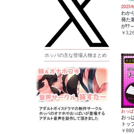
202
わか
発た
が!?
￥3,2
ホッパの主な登場人物まとめ
おっぱ
おっ
トッ
￥880