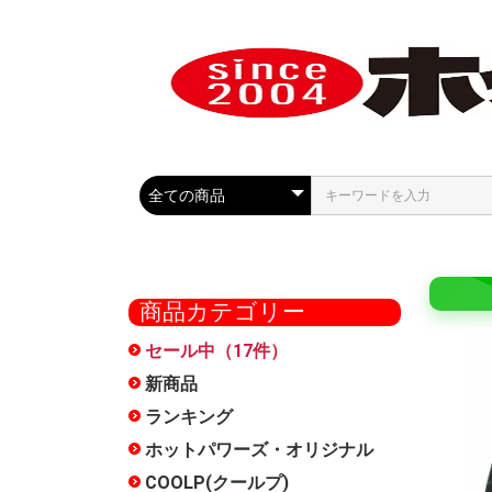
商品カテゴリー
セール中（17件）
COOLP
最大50%
セール
ール
新商品
ランキング
ホットパワーズ・オリジナル
大型商品
オナホー
おっぱい
HOCS(
ローショ
メンテナ
雑貨
お得セッ
特別サー
METEO(
フェラ魔
触手裏剣
オナホ文
廃番
オナホー
COOLP(クールプ)