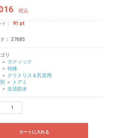
016
税込
91 pt
ント：
ード：
27685
ゴリ
＞
スティック
ージャー
リティ
＞
特殊
＞
クリトリス＆乳首用
別
＞
トアミ
＞
生活防水
カートに入れる