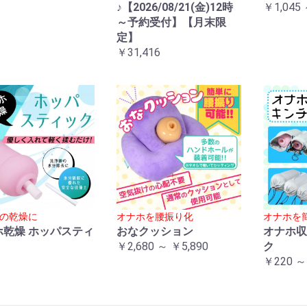
♪【2026/08/21(金)12時
￥1,045 
～予約受付】【月末限
定】
￥31,416
の乾燥に
オナホを腰振り化
オナホを
ホ乾燥 ホッパスティ
おなクッション
オナホ収
￥2,680 ～ ￥5,890
ク
￥220 ～