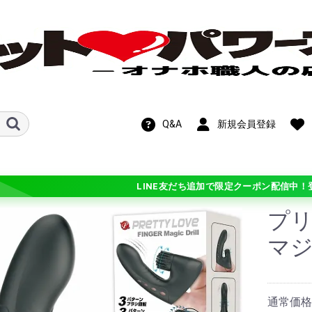
Q&A
新規会員登録
LINE友だち追加で限定クーポン配信中！
プ
新作！期間限定
OFF!在庫処分セ
マ
ル
ホットパワーズ・
ン
ンス
ト
ビス
メテオ)
チオ シリーズ
 シリーズ
学
ギチ硬(+3)
バリ硬(+2)
硬(+1)
普通(0)
柔(-1)
バリ柔(-2)
ふわ柔(-3)
ル・カスタマイ
通常価格：