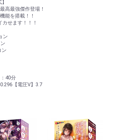
式】
最高最強傑作登場！
機能を搭載！！
イカせます！！！
ョン
ョン
コン
：40分
296【電圧V】3.7