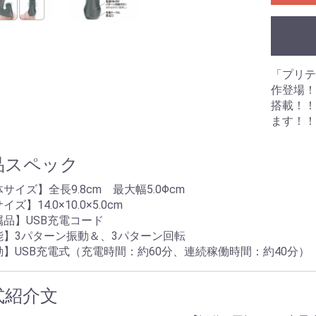
のみ)
ングあり)
ーション
拡張
浄
ラ
ル
 アネロス
ネクサス
ク
リップ
プ
束
ズ
ル
リー
ーム
ズ
ブラジャー
ショーツ
ブラジャー＆ショーツ
ストッキング
ガーターベルト
キャミソール
ベビードール
テディ
ビスチェ
ワンピース
レオタード
ボディコン
ボンテージ
その他
水着
ビジネス
スポーツ
スクール
その他
「プリテ
・目的別グッズ
パの日常(351
パの日常(201
パの日常(251
パの日常(151
パの日常(121
パの日常(91～
パの日常(61～
パの日常(31～
パの日常(1～
学
ルコラム
ルのある風俗店
コレ知ってん
のチン性活
と星占い
夢乃様のオナホ責め
オナホールの選び方
オナホールトリビア
作登場！
クス
搭載！！
ンス
ます！！
品スペック
サイズ】全長9.8cm 最大幅5.0Φcm
ズ】14.0×10.0×5.0cm
属品】USB充電コード
能】3パターン振動＆、3パターン回転
動】USB充電式（充電時間：約60分、連続稼働時間：約40分）
式紹介文