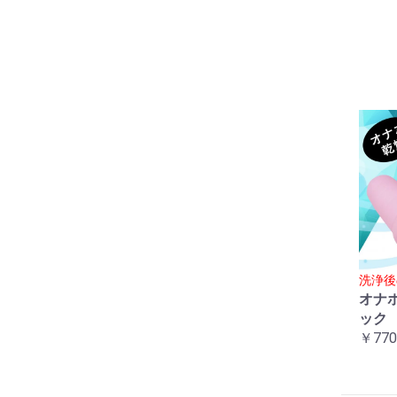
洗浄後
オナ
ック
￥770