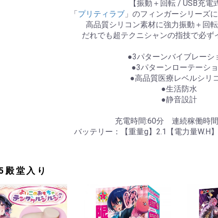
【振動＋回転 / USB充電
「
プリティラブ
」のフィンガーシリーズに
高品質シリコン素材に強力振動＋回転
だれでも超テクニシャンの指技で必ず
●3パターンバイブレーシ
●3パターンローテーシ
●高品質医療レベルシリ
●生活防水
●静音設計
充電時間:60分 連続稼働時間
バッテリー：【重量g】2.1【電力量W.H】0.
25殿堂入り