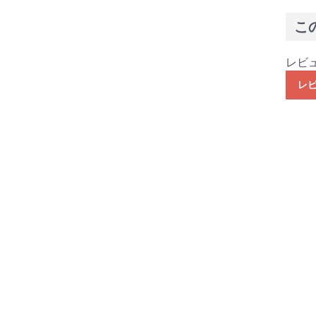
こ
レビ
レ