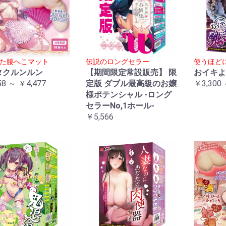
た腰へこマット
伝説のロングセラー
使うほど
タクルンルン
【期間限定常設販売】 限
おイキよ
58 ～ ￥4,477
定版 ダブル最高級のお嬢
￥3,300 
様ポテンシャル -ロング
セラーNo,1ホール-
￥5,566