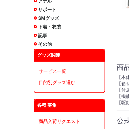
アナル
非電動
電動(振動
電動(スイ
アナルロ
プラグ・
前立腺
アナル洗
エネマグ
メテオー
ANEROS
NEXUS 
その他
サポート
包茎矯正
増強
リング
サック
女性用
その他
SMグッズ
手枷
足枷
口枷
アイマス
首輪
ボディク
縄・ロー
その他拘
ムチ
ローソク
尿道グッ
低周波
医療用
メテオー
その他
下着・衣装
ランジェ
コスチュ
タマトイ
男の娘
使用済み
タイツ
その他
記事
タイプ別
漫画:ホッ
漫画:ホッ
漫画:ホッ
漫画:ホッ
漫画:ホッ
漫画:ホッ
漫画:ホッ
漫画:ホッ
漫画:ホッ
オナホ文
オナホー
オナホー
みくらの
ぴょん吉
愛とSEX
インデッ
～)
～250)
～350)
～200)
～150)
120)
90)
60)
30)
ぐ?
その他
雑貨
メンテナ
香水
お風呂
収納
本
その他
グッズ関連
商
サービス一覧
【本体
目的別グッズ選び
【箱サイ
【付
【機
【駆
各種 募集
公
商品入荷リクエスト