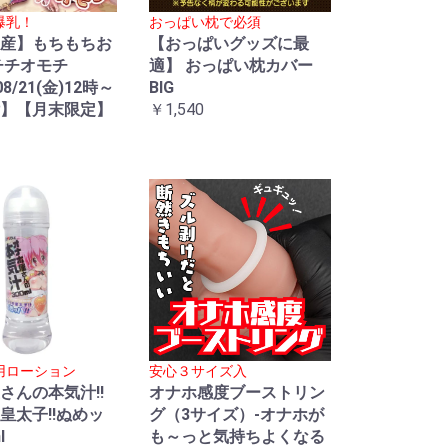
爆乳！
おっぱい枕で必須
産】もちもちお
【おっぱいグッズに最
チチオモチ
適】 おっぱい枕カバー
08/21(金)12時～
BIG
】【月末限定】
￥1,540
用ローション
安心３サイズ入
さんの本気汁!!
オナホ感度ブーストリン
皇太子!!ぬめッ
グ（3サイズ）-オナホが
l
も～っと気持ちよくなる