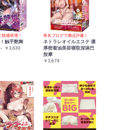
に快感倍増！
有名ブログで満点評価！
！触手艶舞
ネトラレオイルエステ 濃
～ ￥3,630
厚密着油美容寝取深淋巴
按摩
￥3,674