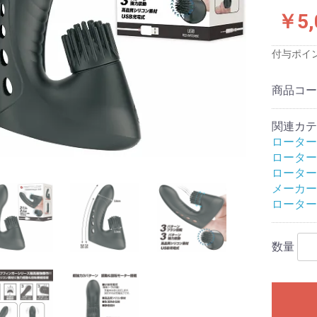
ス)
品
品
品
￥5,
付与ポイ
プロジェクト
商品コ
念
念
念
念
念
念
サービス
関連カテ
ワーズ
クールプ)
ーと
ジャパン
ファクトリー
TOYS
ロワン
イトイズ
生活研究所
株式会社
テル
工業
メディカル社
スッキリ
ンデマンド
ズ
ク
サカイ
ート
産業株式会社
フト
旧:エグゼ)
旧:G
:PPP)
イ
スティックベイ
ックス社
ュライト
技研
ィアジャパン
アイズ
ビジョン
ャパン
工芸
ワン
 アネロス
DS
fire
TE(エクゼキュー
OYZ
-LOVE(ラブク
トリー
b
ACTOR(ラブファ
apan
MAX (メンズマッ
sign(モードデ
(ノトワ)
OYS
D
AN
N
ido
apan
te
B (イエロラボ)
ローター
)
ASTICBABY
ウインズ)
す
材・形状等の特
ーズで探す
評価
評価
評価★★★(普
価★★(低め)
価★(最低)
小型オナホール
ハンドホール
カップ
電動
フェラオナホール
アナル
大型(5kg未満)
超大型(5kg以上)
ダッチワイフ対応
オナホ固定具
おっぱい
床オナ
コラボ企画
メンテナンス・アクセサ
特殊
非貫通
貫通
やや柔らかい
柔らかい
普通
やや固い
固い
発泡素材
透明素材
有機体加工
ギャップ二層構造
二層構造
三層構造
多層構造
特殊造形
処女膜ギミック
子宮ギミック
イボヒダ混合
イボ
ヒダ
膜ヒダ
2穴ホール
スパイラル
触手/ヒモ
ロリ
すじまん
アニメパロディ
無次元構造
リアル
AV女優
トルソー
特殊構造
すじまん
ぷにばーじん
ぷにあな
セブンティーン
ヴァージンループ
名器
半熟サキュバス
ポンコツ
真実の口
A10ピストンSA
A10サイクロンSA
床オナ式
亀頭専用マッサ
ピストン
バーチャルリア
ローター
(最高)
良い)
リ
ローター
メーカー
トエアピロー
トエアピロー
トボディピロー
ト二股エアピロ
ト二股クッショ
トハグピロー
サートエアピロ
ブドール
リックドール
ン
リ
ふぇありーどーる
その他
空気少女
LOVE BODY
ローター
リジナル
用
い
香りつき
におすすめ
グライド
以上)
ション
ンたっぷり
数量
16cmまでの短
7cm～20cm
21cm以上の大
ブあり
ブなし
あり
なし
クセサリ
準サイズ)
)
ク
タッチメント
ス＆乳首用
ンド