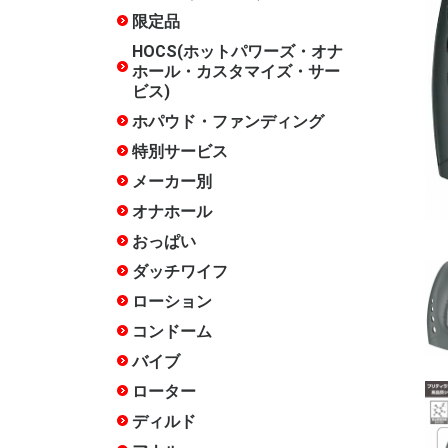
ズ・サービ
限定品
水曜限定
月末限定
常設限定
HOCS(ホットパワーズ・オナ
ホール・カスタマイズ・サー
ビス)
ホパウド・ファンディング
終了した
特別サービス
20周年記
17周年記
15周年記
14周年記
12周年記
10周年記
終了した
メーカー別
ホットパ
COOLP(
あいさぽ
アイザム
アイザム
いけぶくろ
エースゼ
エーワン
エンジョ
岡田快適
オカモト
おながん
ガーデン
キテルキ
相模ゴム
ジャパン
スカット
ソフトオ
タマトイ
チクワー
木偶の坊
トアミ
トイズ・
トイズハ
トベルカ
中島化学
日暮里ギ
ハトプラ
ハトプラ(
ハトプラ(
ハトプラ(旧
ハナミス
ファンタ
不二ラテ
プライム
フレッシ
フレンド
フロンテ
マジック
マックス
メルシー
リグレジ
ワールド
ワイルド
ACE01
ANEROS
arms
CBTGOO
DNA
EROX Star
EXECU
Fillworks
HEPS
iroha
ism
JAPANT
JEX
JOYBOX
KISS-ME
KTファク
Libido La
LOVE F
M-ZAKKA
maccos j
MATE
MEN'S 
Mode-de
NOTOWA
OXBALLS
PEACH T
PF-BRAN
RENDS
RIDE JAP
RUBY
SSI JAPA
TENGA
Tokyo Lib
TOMAX
TOYKULj
toy'screa
YELOLA
YUIRA
その他
PROJECT
ビー/FANT
ト)
ラウド・
クター)
クス)
ザイン)
オナホール
種類で探
構造・素
人気シリ
スタッフ
スタッフ
スタッフ
スタッフ評
スタッフ評
徴で選ぶ
★★★★★
★★★★(
通)
おっぱい
ダッチワイフ
インサー
インサー
インサー
インサー
インサー
インサー
箱化イン
リアルラ
エンジェ
クッショ
アクセサ
空気式
DX
エア
ー
ンピロー
ー
ローション
ホッパオ
多目的
オナホ専
手コキ用
アナル用
肌に優し
色・味・
セックス
温感
クール
洗い不要
ペペ
アストロ
大容量(1L
女優ロー
お風呂用
その他
コンドーム
薄い
厚い
小さい
大きい
フィット
簡単装着
ローショ
つぶつぶ
指サック
新素材
特殊
業務用
バイブ
Sサイズ(
Mサイズ(1
Lサイズ(
クリバイ
クリバイ
スイング
スイング
ピストン
バイブア
生活防水
温感機能
特殊
めサイズ)
までの標
きめサイズ
ローター
たまご型
スティッ
遠隔操作
リモコン
電マ
電マ ア
吸引
生活防水
クリトリ
低周波
特殊
ディルド
みちのく
天上天下
吸盤あり
吸盤なし
双頭
ペニスバ