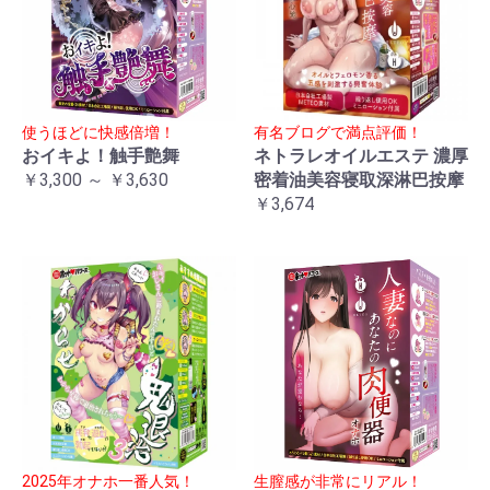
使うほどに快感倍増！
有名ブログで満点評価！
おイキよ！触手艶舞
ネトラレオイルエステ 濃厚
￥3,300 ～ ￥3,630
密着油美容寝取深淋巴按摩
￥3,674
2025年オナホ一番人気！
生膣感が非常にリアル！