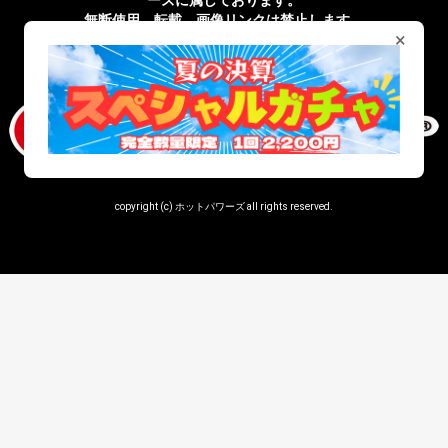
ーズに属しております。
無断使用、転載、画像リンクは禁止します。
×
無店舗性風俗特殊営業届出済 受理番号 第43201820027号
copyright (c) ホットパワーズ all rights reserved.
window._snippetTwigCount = (window._snippetTwigCount || 0) + 1;
console.log('=== snippet.twig loaded ===',
window._snippetTwigCount);
当店はアダルトコンテンツを含むアダルトショップで