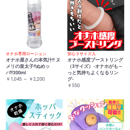
オナホ専用ローション
安心３サイズ入
オナホ屋さんの本気汁!! ヌ
オナホ感度ブーストリング
メリの皇太子!!ぬめッ
（3サイズ）-オナホがも～
パ!!300ml
っと気持ちよくなるリン
￥1,045 ～ ￥2,200
グ-
￥550