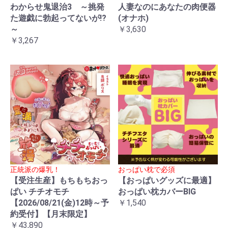
わからせ鬼退治3 ～挑発
人妻なのにあなたの肉便器
た遊戯に勃起ってないが!?
(オナホ)
～
￥3,630
￥3,267
正統派の爆乳！
おっぱい枕で必須
【受注生産】もちもちおっ
【おっぱいグッズに最適】
ぱい チチオモチ
おっぱい枕カバーBIG
【2026/08/21(金)12時～予
￥1,540
約受付】【月末限定】
￥43,890