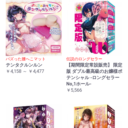
バズった腰へこマット
伝説のロングセラー
テンタクルンルン
【期間限定常設販売】 限定
￥4,158 ～ ￥4,477
版 ダブル最高級のお嬢様ポ
テンシャル -ロングセラー
No,1ホール-
￥5,566