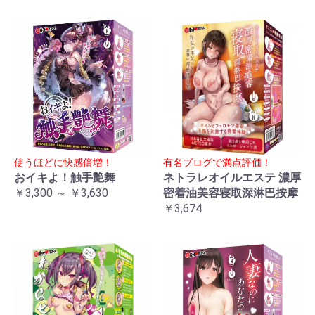
使うほどに快感倍増！
有名ブログで満点評価！
おイキよ！触手艶舞
ネトラレオイルエステ 濃厚
￥3,300 ～ ￥3,630
密着油美容寝取深淋巴按摩
￥3,674