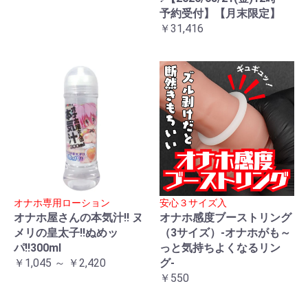
予約受付】【月末限定】
￥31,416
オナホ専用ローション
安心３サイズ入
オナホ屋さんの本気汁!! ヌ
オナホ感度ブーストリング
メリの皇太子!!ぬめッ
（3サイズ）-オナホがも～
パ!!300ml
っと気持ちよくなるリン
￥1,045 ～ ￥2,420
グ-
￥550