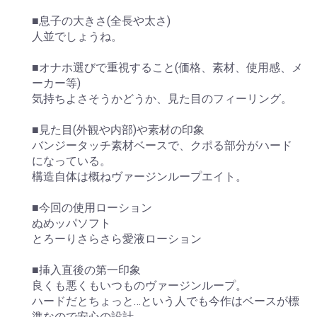
■息子の大きさ(全長や太さ)
人並でしょうね。
■オナホ選びで重視すること(価格、素材、使用感、メ
ーカー等)
気持ちよさそうかどうか、見た目のフィーリング。
■見た目(外観や内部)や素材の印象
バンジータッチ素材ベースで、クポる部分がハード
になっている。
構造自体は概ねヴァージンループエイト。
■今回の使用ローション
ぬめッパソフト
とろーりさらさら愛液ローション
■挿入直後の第一印象
良くも悪くもいつものヴァージンループ。
ハードだとちょっと…という人でも今作はベースが標
準なので安心の設計。