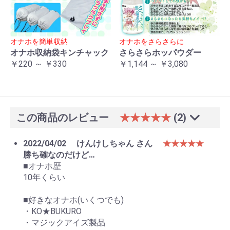
オナホを簡単収納
オナホをさらさらに
オナホ収納袋キンチャック
さらさらホッパウダー
￥220 ～ ￥330
￥1,144 ～ ￥3,080
この商品のレビュー
★★★★★
(2)
2022/04/02
けんけしちゃん さん
★★★★★
勝ち確なのだけど…
■オナホ歴
10年くらい
■好きなオナホ(いくつでも)
・KO★BUKURO
・マジックアイズ製品