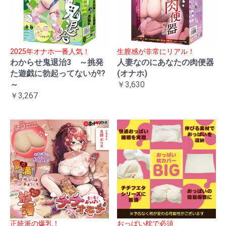
2025年オナホ一番人気！
生膣感が非常にリアル！
わからせ鬼退治3 ～挑発
人妻なのにあなたの肉便器
た遊戯に勃起ってないが!?
(オナホ)
～
￥3,630
￥3,267
正統派の爆乳！
おっぱい枕で必須