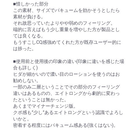
■惜しかった部分
この素材、サイズでバキュームを効かそうとしたら
素材が負ける。
それ故思っていたよりやや弱めのフィーリング。
端的に言えばもう少し重量を増やした方が製品とし
ては良くなる。
もうすこしCQ感強めてくれた方が既存ユーザー的に
は捗った。
■使用前と使用後の印象の違い(印象に違いを感じた場
合も詳しく)
ヒダが細かいので濃い目のローションを使うのはお
勧めしない。
一部のみ二層ということでその部分のフィーリング
違いはあるものの、エイトロングから劇的に変わっ
たということは無かった。
あくまでマイナーチェンジ版。
クポ感も”少し”あるエイトロングという認識でよろし
いかと。
密着する程度にはバキューム感ある(強くはない)。