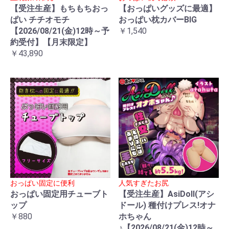
【受注生産】もちもちおっ
【おっぱいグッズに最適】
ぱい チチオモチ
おっぱい枕カバーBIG
【2026/08/21(金)12時～予
￥1,540
約受付】【月末限定】
￥43,890
おっぱい固定に便利
人気すぎたお尻
おっぱい固定用チューブト
【受注生産】AsiDoll(アシ
ップ
ドール) 種付けプレス!オナ
￥880
ホちゃん
♪【2026/08/21(金)12時～