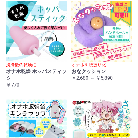
洗浄後の乾燥に
オナホを腰振り化
オナホ乾燥 ホッパスティッ
おなクッション
ク
￥2,680 ～ ￥5,890
￥770