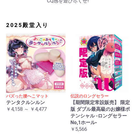
CQ感を遊び尽くせ!
2025殿堂入り
バズった腰へこマット
伝説のロングセラー
テンタクルンルン
【期間限定常設販売】 限定
￥4,158 ～ ￥4,477
版 ダブル最高級のお嬢様ポ
テンシャル -ロングセラー
No,1ホール-
￥5,566