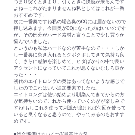
つまり突くときより、引くときに快感が来るんです
よねーこれがたまりませんね私としてはこれが一番
おすすめです。
次に一番奥ですね私の場合奥のCQには届かないので
押し込みます。今回奥がCQになったのはいいのです
が、その部分がハード素材と言うことで少し買うか
悩んでいました。
というのも私はハードなのが苦手なので・・・しか
し一番奥に突き入れるとクポクポしてきて気持ち良
く、さらに感触を楽しめて、ヒダばかりの中で良い
アクセントになっていてこれが悪くないむしろ良か
った・・・
初代のエイトロングの奥はあってないような感じで
したのでこれはいい追加要素でしたね。
エイトロングは使い始めより馴染んできてからの方
が気持ちいのでこれから使っていくのがが楽しみで
すね!もしこれを使って刺激が強ければ何回か使って
いると良くなると思うので、やってみるのもおすす
めです。
■総合評価は☆いくつ?(最高は☆5)