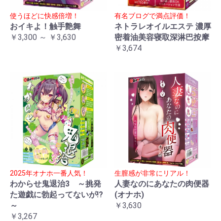
使うほどに快感倍増！
有名ブログで満点評価！
おイキよ！触手艶舞
ネトラレオイルエステ 濃厚
￥3,300 ～ ￥3,630
密着油美容寝取深淋巴按摩
￥3,674
2025年オナホ一番人気！
生膣感が非常にリアル！
わからせ鬼退治3 ～挑発
人妻なのにあなたの肉便器
た遊戯に勃起ってないが!?
(オナホ)
～
￥3,630
￥3,267