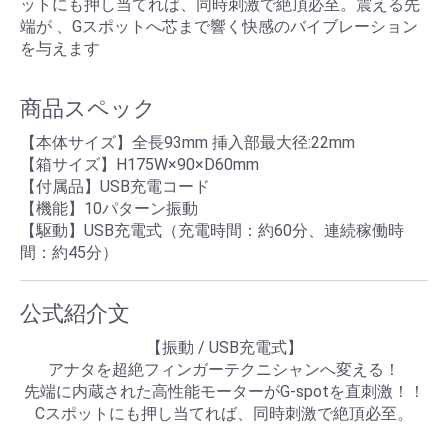
ットにも押し当てれば、同時刺激で絶頂必至。震える先
端が 、Gスポットへ芯まで響く快感のバイブレーション
を与えます
商品スペック
【本体サイズ】全長93mm 挿入部最大径:22mm
【箱サイズ】H175W×90×D60mm
【付属品】USB充電コード
【機能】10パターン振動
【駆動】USB充電式（充電時間：約60分、連続稼働時
間：約45分）
公式紹介文
【振動 / USB充電式】
アナタを超絶フィンガーテクニシャンへ変える！
先端に内蔵された高性能モーターがG-spotを直刺激！！
Cスポットにも押し当てれば、同時刺激で絶頂必至。