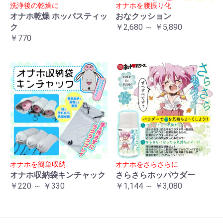
洗浄後の乾燥に
オナホを腰振り化
オナホ乾燥 ホッパスティッ
おなクッション
ク
￥2,680 ～ ￥5,890
￥770
オナホを簡単収納
オナホをさらさらに
オナホ収納袋キンチャック
さらさらホッパウダー
￥220 ～ ￥330
￥1,144 ～ ￥3,080