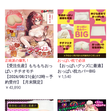
正統派の爆乳！
おっぱい枕で必須
【受注生産】もちもちおっ
【おっぱいグッズに最適】
ぱい チチオモチ
おっぱい枕カバーBIG
【2026/08/21(金)12時～予
￥1,540
約受付】【月末限定】
￥43,890