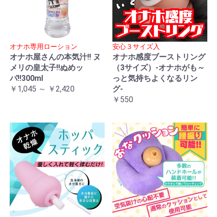
オナホ専用ローション
安心３サイズ入
オナホ屋さんの本気汁!! ヌ
オナホ感度ブーストリング
メリの皇太子!!ぬめッ
（3サイズ）-オナホがも～
パ!!300ml
っと気持ちよくなるリン
￥1,045 ～ ￥2,420
グ-
￥550