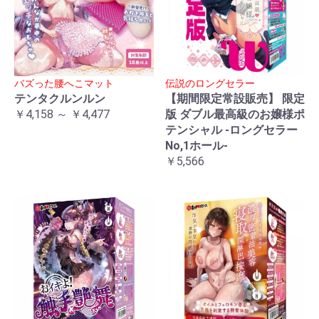
バズった腰へこマット
伝説のロングセラー
テンタクルンルン
【期間限定常設販売】 限定
￥4,158 ～ ￥4,477
版 ダブル最高級のお嬢様ポ
テンシャル -ロングセラー
No,1ホール-
￥5,566