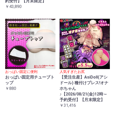
約受付】【月末限定】
￥43,890
おっぱい固定に便利
人気すぎたお尻
おっぱい固定用チューブト
【受注生産】AsiDoll(アシ
ップ
ドール) 種付けプレス!オナ
￥880
ホちゃん
♪【2026/08/21(金)12時～
予約受付】【月末限定】
￥31,416