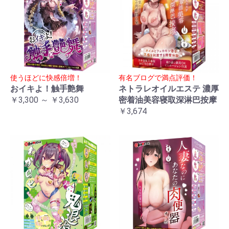
使うほどに快感倍増！
有名ブログで満点評価！
おイキよ！触手艶舞
ネトラレオイルエステ 濃厚
￥3,300 ～ ￥3,630
密着油美容寝取深淋巴按摩
￥3,674