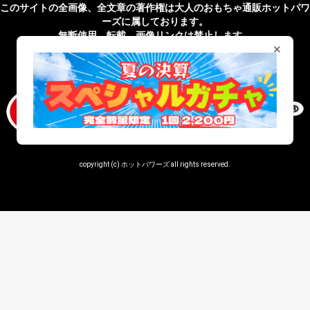
このサイトの全画像、全文章の著作権は大人のおもちゃ通販ホットパワ
ーズに属しております。
無断使用、転載、画像リンクは禁止します。
×
無店舗性風俗特殊営業届出済 受理番号 第43201820027号
copyright (c) ホットパワーズ all rights reserved.
window._snippetTwigCount = (window._snippetTwigCount || 0) + 1;
console.log('=== snippet.twig loaded ===',
window._snippetTwigCount);