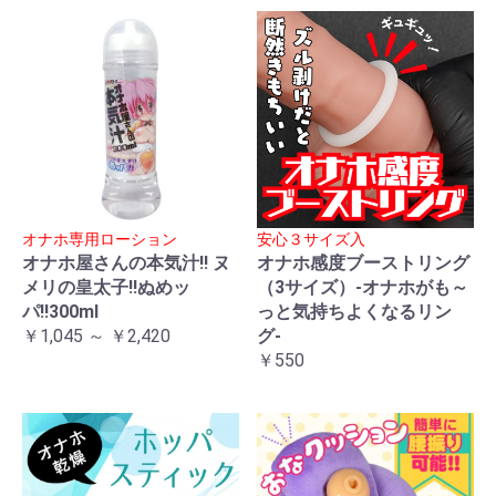
オナホ専用ローション
安心３サイズ入
オナホ屋さんの本気汁!! ヌ
オナホ感度ブーストリング
メリの皇太子!!ぬめッ
（3サイズ）-オナホがも～
パ!!300ml
っと気持ちよくなるリン
￥1,045 ～ ￥2,420
グ-
￥550