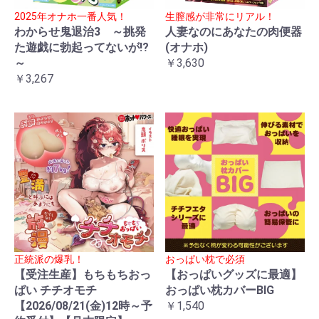
2025年オナホ一番人気！
生膣感が非常にリアル！
わからせ鬼退治3 ～挑発
人妻なのにあなたの肉便器
た遊戯に勃起ってないが!?
(オナホ)
～
￥3,630
￥3,267
正統派の爆乳！
おっぱい枕で必須
【受注生産】もちもちおっ
【おっぱいグッズに最適】
ぱい チチオモチ
おっぱい枕カバーBIG
【2026/08/21(金)12時～予
￥1,540