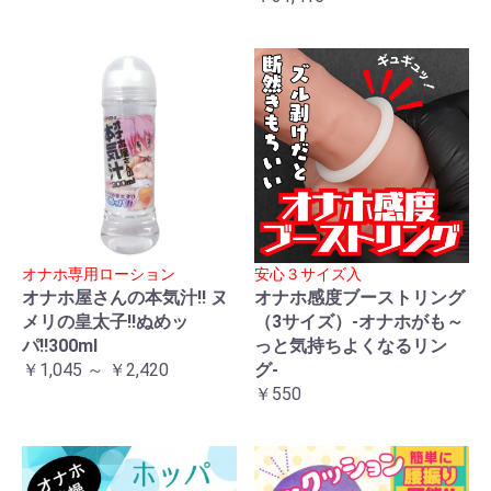
オナホ専用ローション
安心３サイズ入
オナホ屋さんの本気汁!! ヌ
オナホ感度ブーストリング
メリの皇太子!!ぬめッ
（3サイズ）-オナホがも～
パ!!300ml
っと気持ちよくなるリン
￥1,045 ～ ￥2,420
グ-
￥550