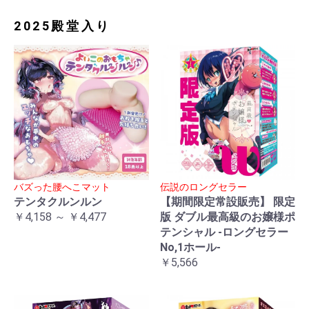
2025殿堂入り
バズった腰へこマット
伝説のロングセラー
テンタクルンルン
【期間限定常設販売】 限定
￥4,158 ～ ￥4,477
版 ダブル最高級のお嬢様ポ
テンシャル -ロングセラー
No,1ホール-
￥5,566