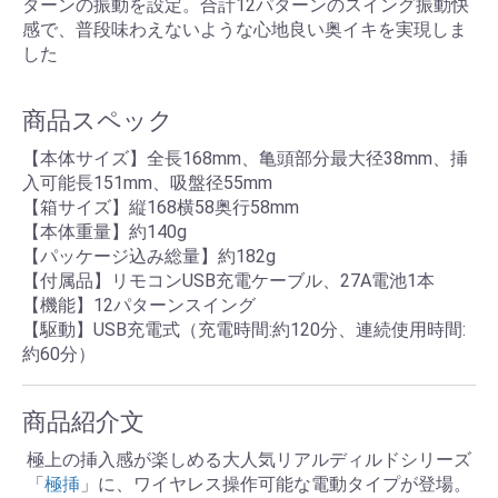
ターンの振動を設定。合計12パターンのスイング振動快
感で、普段味わえないような心地良い奥イキを実現しま
した
商品スペック
【本体サイズ】全長168mm、亀頭部分最大径38mm、挿
入可能長151mm、吸盤径55mm
【箱サイズ】縦168横58奥行58mm
【本体重量】約140g
【パッケージ込み総量】約182g
【付属品】リモコンUSB充電ケーブル、27A電池1本
【機能】12パターンスイング
【駆動】USB充電式（充電時間:約120分、連続使用時間:
約60分）
商品紹介文
極上の挿入感が楽しめる大人気リアルディルドシリーズ
「
極挿
」に、ワイヤレス操作可能な電動タイプが登場。