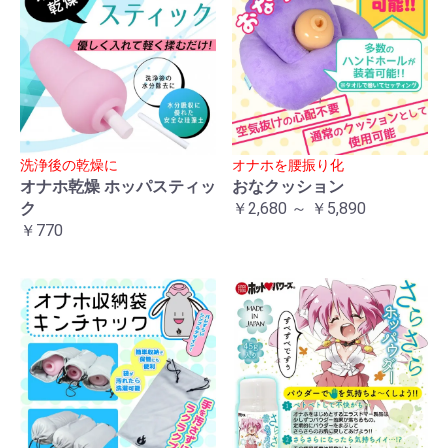
洗浄後の乾燥に
オナホを腰振り化
オナホ乾燥 ホッパスティッ
おなクッション
ク
￥2,680 ～ ￥5,890
￥770