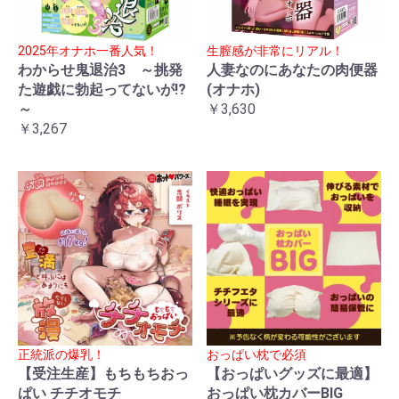
2025年オナホ一番人気！
生膣感が非常にリアル！
わからせ鬼退治3 ～挑発
人妻なのにあなたの肉便器
た遊戯に勃起ってないが!?
(オナホ)
～
￥3,630
￥3,267
正統派の爆乳！
おっぱい枕で必須
【受注生産】もちもちおっ
【おっぱいグッズに最適】
ぱい チチオモチ
おっぱい枕カバーBIG