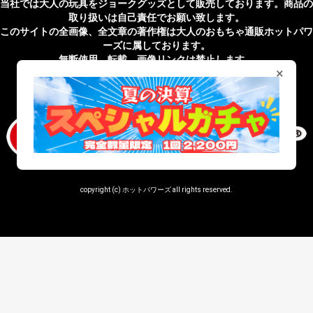
当社では大人の玩具をジョークグッズとして販売しております。商品の
取り扱いは自己責任でお願い致します。
このサイトの全画像、全文章の著作権は大人のおもちゃ通販ホットパワ
ーズに属しております。
無断使用、転載、画像リンクは禁止します。
×
無店舗性風俗特殊営業届出済 受理番号 第43201820027号
copyright (c) ホットパワーズ all rights reserved.
window._snippetTwigCount = (window._snippetTwigCount || 0) + 1;
console.log('=== snippet.twig loaded ===',
window._snippetTwigCount);