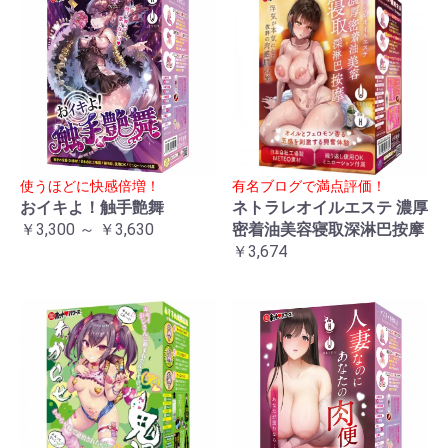
使うほどに快感倍増！
有名ブログで満点評価！
おイキよ！触手艶舞
ネトラレオイルエステ 濃厚
￥3,300 ～ ￥3,630
密着油美容寝取深淋巴按摩
￥3,674