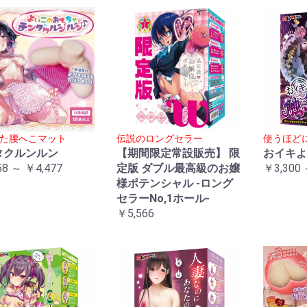
た腰へこマット
伝説のロングセラー
使うほど
タクルンルン
【期間限定常設販売】 限
おイキよ
58 ～ ￥4,477
定版 ダブル最高級のお嬢
￥3,300 
様ポテンシャル -ロング
セラーNo,1ホール-
￥5,566