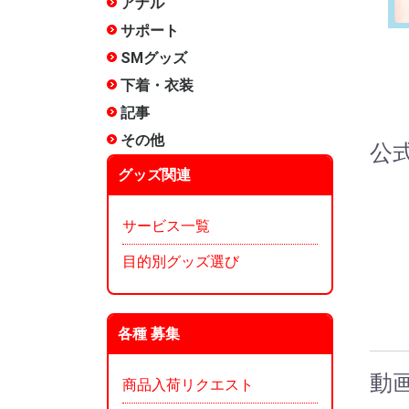
アナル
非電動
電動(振動
電動(スイ
アナルロ
プラグ・
前立腺
アナル洗
エネマグ
メテオー
ANEROS
NEXUS 
その他
サポート
包茎矯正
増強
リング
サック
女性用
その他
SMグッズ
手枷
足枷
口枷
アイマス
首輪
ボディク
縄・ロー
その他拘
ムチ
ローソク
尿道グッ
低周波
医療用
メテオー
その他
下着・衣装
ランジェ
コスチュ
タマトイ
男の娘
使用済み
タイツ
その他
記事
タイプ別
漫画:ホッ
漫画:ホッ
漫画:ホッ
漫画:ホッ
漫画:ホッ
漫画:ホッ
漫画:ホッ
漫画:ホッ
漫画:ホッ
オナホ文
オナホー
オナホー
みくらの
ぴょん吉
愛とSEX
インデッ
～)
～250)
～350)
～200)
～150)
120)
90)
60)
30)
ぐ?
その他
雑貨
メンテナ
香水
お風呂
収納
本
その他
公
グッズ関連
サービス一覧
目的別グッズ選び
各種 募集
動
商品入荷リクエスト