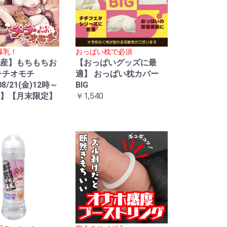
爆乳！
おっぱい枕で必須
産】もちもちお
【おっぱいグッズに最
チチオモチ
適】 おっぱい枕カバー
08/21(金)12時～
BIG
】【月末限定】
￥1,540