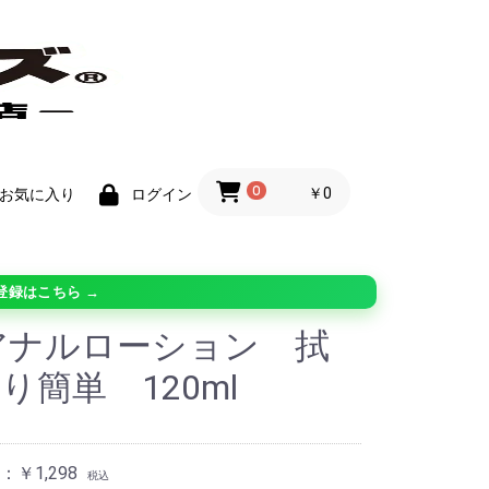
0
￥0
お気に入り
ログイン
登録はこちら →
アナルローション 拭
り簡単 120ml
￥1,298
税込