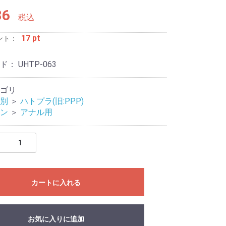
86
税込
17 pt
ント：
ード：
UHTP-063
ゴリ
別
＞
ハトプラ(旧:PPP)
ージャー
リティ
ン
＞
アナル用
カートに入れる
お気に入りに追加