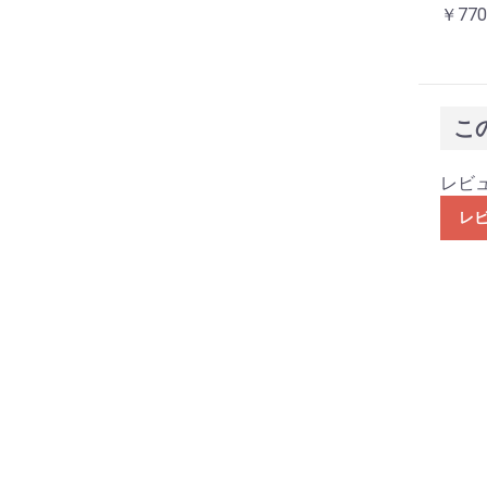
￥770
こ
レビ
レ