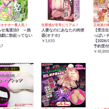
5年オナホ一番人気！
生膣感が非常にリアル！
正統派の
らせ鬼退治3 ～挑
人妻なのにあなたの肉便
【受注生
遊戯に勃起ってない
器(オナホ)
っぱい 
～
￥3,630
【2026/
67
予約受付
￥43,890