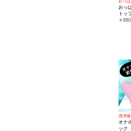
おっぱ
おっ
トッ
￥880
洗浄後
オナ
ック