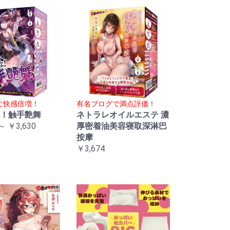
に快感倍増！
有名ブログで満点評価！
！触手艶舞
ネトラレオイルエステ 濃
～ ￥3,630
厚密着油美容寝取深淋巴
按摩
￥3,674