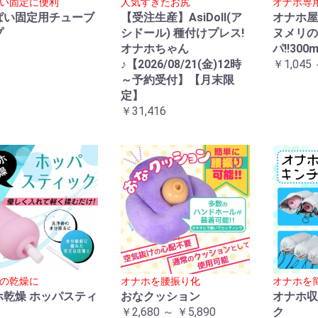
い固定に便利
人気すぎたお尻
オナホ専
ぱい固定用チューブ
【受注生産】AsiDoll(ア
オナホ屋
プ
シドール) 種付けプレス!
ヌメリの
オナホちゃん
パ!!300m
♪【2026/08/21(金)12時
￥1,045 
～予約受付】【月末限
定】
￥31,416
の乾燥に
オナホを腰振り化
オナホを
ホ乾燥 ホッパスティ
おなクッション
オナホ収
￥2,680 ～ ￥5,890
ク