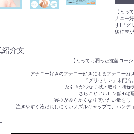
のみ)
ングあり)
ーション
拡張
浄
ラ
ル
 アネロス
ネクサス
【とって
ナニー好
ク
リップ
プ
束
ズ
ル
す!『グ
リー
ーム
ズ
ブラジャー
ショーツ
ブラジャー＆ショーツ
ストッキング
ガーターベルト
キャミソール
ベビードール
テディ
ビスチェ
ワンピース
レオタード
ボディコン
ボンテージ
その他
水着
ビジネス
スポーツ
スクール
その他
後始末が
・目的別グッズ
パの日常(351
パの日常(201
パの日常(251
パの日常(151
パの日常(121
パの日常(91～
パの日常(61～
パの日常(31～
パの日常(1～
学
ルコラム
ルのある風俗店
コレ知ってん
のチン性活
と星占い
夢乃様のオナホ責め
オナホールの選び方
オナホールトリビア
クス
ンス
式紹介文
【とっても潤った抗菌ローシ
アナニー好きのアナニー好きによるアナニー好き
『グリセリン』未配合
糸引きが少なく拭き取り・後始
さらにヒアルロン酸+Ag配
容器が柔らかくなり使いたい量をしっ
注ぎやすく液だれしにくいノズルキャップで、ハンディ
画