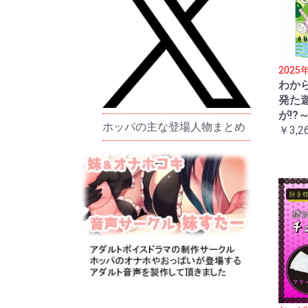
202
わか
発た
が!?
ホッパの主な登場人物まとめ
￥3,2