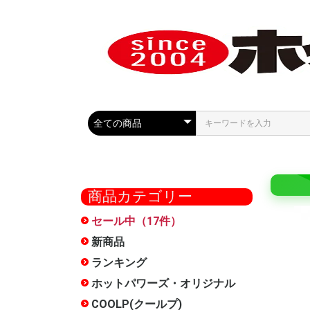
商品カテゴリー
セール中（17件）
COOLP
最大50%
セール
ール
新商品
ランキング
ホットパワーズ・オリジナル
大型商品
オナホー
おっぱい
HOCS(
ローショ
メンテナ
雑貨
お得セッ
特別サー
METEO(
フェラ魔
触手裏剣
オナホ文
廃番
オナホー
COOLP(クールプ)