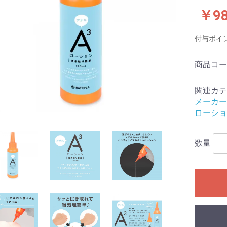
ス)
品
品
品
￥9
付与ポイ
プロジェクト
商品コ
念
念
念
念
念
念
サービス
関連カテ
ワーズ
クールプ)
ーと
ジャパン
ファクトリー
TOYS
ロワン
イトイズ
生活研究所
株式会社
テル
工業
メディカル社
スッキリ
ンデマンド
ズ
ク
サカイ
ート
産業株式会社
フト
旧:エグゼ)
旧:G
:PPP)
イ
スティックベイ
ックス社
ュライト
技研
ィアジャパン
アイズ
ビジョン
ャパン
工芸
ワン
 アネロス
DS
fire
TE(エクゼキュー
OYZ
-LOVE(ラブク
トリー
b
ACTOR(ラブファ
apan
MAX (メンズマッ
sign(モードデ
(ノトワ)
OYS
D
AN
N
ido
apan
te
B (イエロラボ)
メーカー
)
ASTICBABY
ウインズ)
す
材・形状等の特
ーズで探す
評価
評価
評価★★★(普
価★★(低め)
価★(最低)
小型オナホール
ハンドホール
カップ
電動
フェラオナホール
アナル
大型(5kg未満)
超大型(5kg以上)
ダッチワイフ対応
オナホ固定具
おっぱい
床オナ
コラボ企画
メンテナンス・アクセサ
特殊
非貫通
貫通
やや柔らかい
柔らかい
普通
やや固い
固い
発泡素材
透明素材
有機体加工
ギャップ二層構造
二層構造
三層構造
多層構造
特殊造形
処女膜ギミック
子宮ギミック
イボヒダ混合
イボ
ヒダ
膜ヒダ
2穴ホール
スパイラル
触手/ヒモ
ロリ
すじまん
アニメパロディ
無次元構造
リアル
AV女優
トルソー
特殊構造
すじまん
ぷにばーじん
ぷにあな
セブンティーン
ヴァージンループ
名器
半熟サキュバス
ポンコツ
真実の口
A10ピストンSA
A10サイクロンSA
床オナ式
亀頭専用マッサ
ピストン
バーチャルリア
ローショ
(最高)
良い)
リ
トエアピロー
トエアピロー
トボディピロー
ト二股エアピロ
ト二股クッショ
トハグピロー
サートエアピロ
ブドール
リックドール
ン
リ
ふぇありーどーる
その他
空気少女
LOVE BODY
数量
リジナル
用
い
香りつき
におすすめ
グライド
以上)
ション
ンたっぷり
16cmまでの短
7cm～20cm
21cm以上の大
ブあり
ブなし
あり
なし
クセサリ
準サイズ)
)
ク
タッチメント
ス＆乳首用
ンド