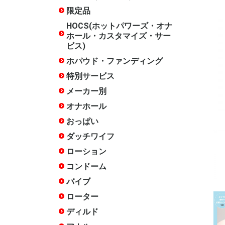
ズ・サービ
限定品
水曜限定
月末限定
常設限定
HOCS(ホットパワーズ・オナ
ホール・カスタマイズ・サー
ビス)
ホパウド・ファンディング
終了した
特別サービス
20周年記
17周年記
15周年記
14周年記
12周年記
10周年記
終了した
メーカー別
ホットパ
COOLP(
あいさぽ
アイザム
アイザム
いけぶくろ
エースゼ
エーワン
エンジョ
岡田快適
オカモト
おながん
ガーデン
キテルキ
相模ゴム
ジャパン
スカット
ソフトオ
タマトイ
チクワー
木偶の坊
トアミ
トイズ・
トイズハ
トベルカ
中島化学
日暮里ギ
ハトプラ
ハトプラ(
ハトプラ(
ハトプラ(旧
ハナミス
ファンタ
不二ラテ
プライム
フレッシ
フレンド
フロンテ
マジック
マックス
メルシー
リグレジ
ワールド
ワイルド
ACE01
ANEROS
arms
CBTGOO
DNA
EROX Star
EXECU
Fillworks
HEPS
iroha
ism
JAPANT
JEX
JOYBOX
KISS-ME
KTファク
Libido La
LOVE F
M-ZAKKA
maccos j
MATE
MEN'S 
Mode-de
NOTOWA
OXBALLS
PEACH T
PF-BRAN
RENDS
RIDE JAP
RUBY
SSI JAPA
TENGA
Tokyo Lib
TOMAX
TOYKULj
toy'screa
YELOLA
YUIRA
その他
PROJECT
ビー/FANT
ト)
ラウド・
クター)
クス)
ザイン)
オナホール
種類で探
構造・素
人気シリ
スタッフ
スタッフ
スタッフ
スタッフ評
スタッフ評
徴で選ぶ
★★★★★
★★★★(
通)
おっぱい
ダッチワイフ
インサー
インサー
インサー
インサー
インサー
インサー
箱化イン
リアルラ
エンジェ
クッショ
アクセサ
空気式
DX
エア
ー
ンピロー
ー
ローション
ホッパオ
多目的
オナホ専
手コキ用
アナル用
肌に優し
色・味・
セックス
温感
クール
洗い不要
ペペ
アストロ
大容量(1L
女優ロー
お風呂用
その他
コンドーム
薄い
厚い
小さい
大きい
フィット
簡単装着
ローショ
つぶつぶ
指サック
新素材
特殊
業務用
バイブ
Sサイズ(
Mサイズ(1
Lサイズ(
クリバイ
クリバイ
スイング
スイング
ピストン
バイブア
生活防水
温感機能
特殊
めサイズ)
までの標
きめサイズ
ローター
たまご型
スティッ
遠隔操作
リモコン
電マ
電マ ア
吸引
生活防水
クリトリ
低周波
特殊
ディルド
みちのく
天上天下
吸盤あり
吸盤なし
双頭
ペニスバ