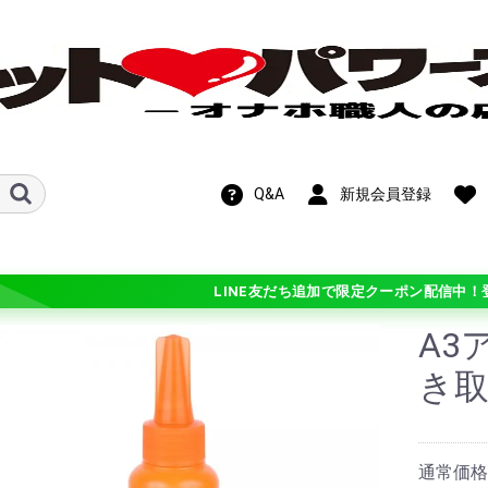
Q&A
新規会員登録
LINE友だち追加で限定クーポン配信中！
A3
新作！期間限定
OFF!在庫処分セ
き取
ル
ホットパワーズ・
ン
ンス
ト
ビス
メテオ)
チオ シリーズ
 シリーズ
学
ギチ硬(+3)
バリ硬(+2)
硬(+1)
普通(0)
柔(-1)
バリ柔(-2)
ふわ柔(-3)
ル・カスタマイ
通常価格：