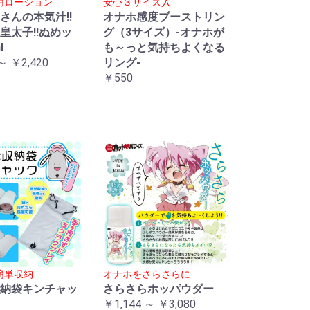
用ローション
安心３サイズ入
さんの本気汁!!
オナホ感度ブーストリン
皇太子!!ぬめッ
グ（3サイズ）-オナホが
l
も～っと気持ちよくなる
～ ￥2,420
リング-
￥550
簡単収納
オナホをさらさらに
納袋キンチャッ
さらさらホッパウダー
￥1,144 ～ ￥3,080