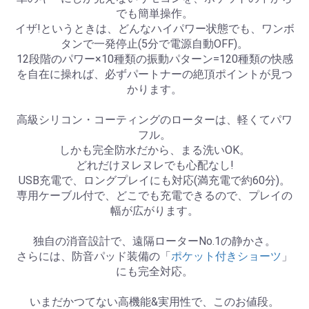
でも簡単操作。
イザ!というときは、どんなハイパワー状態でも、ワンボ
タンで一発停止(5分で電源自動OFF)。
12段階のパワー×10種類の振動パターン=120種類の快感
を自在に操れば、必ずパートナーの絶頂ポイントが見つ
かります。
高級シリコン・コーティングのローターは、軽くてパワ
フル。
しかも完全防水だから、まる洗いOK。
どれだけヌレヌレでも心配なし!
USB充電で、ロングプレイにも対応(満充電で約60分)。
専用ケーブル付で、どこでも充電できるので、プレイの
幅が広がります。
独自の消音設計で、遠隔ローターNo.1の静かさ。
さらには、防音パッド装備の「
ポケット付きショーツ
」
にも完全対応。
いまだかつてない高機能&実用性で、このお値段。