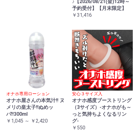
♪【2026/08/21(金)12時～
予約受付】【月末限定】
￥31,416
オナホ専用ローション
安心３サイズ入
オナホ屋さんの本気汁!! ヌ
オナホ感度ブーストリング
メリの皇太子!!ぬめッ
（3サイズ）-オナホがも～
パ!!300ml
っと気持ちよくなるリン
￥1,045 ～ ￥2,420
グ-
￥550