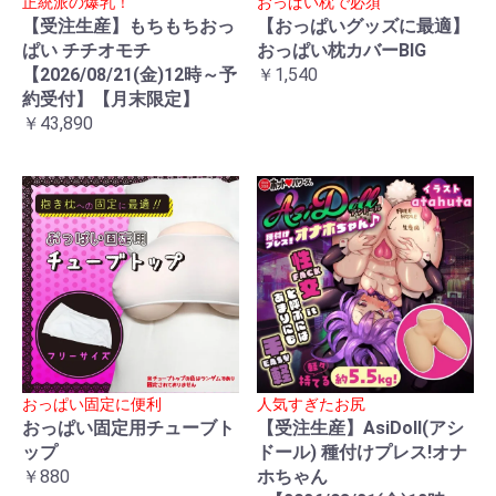
正統派の爆乳！
おっぱい枕で必須
【受注生産】もちもちおっ
【おっぱいグッズに最適】
ぱい チチオモチ
おっぱい枕カバーBIG
【2026/08/21(金)12時～予
￥1,540
約受付】【月末限定】
￥43,890
おっぱい固定に便利
人気すぎたお尻
おっぱい固定用チューブト
【受注生産】AsiDoll(アシ
ップ
ドール) 種付けプレス!オナ
￥880
ホちゃん