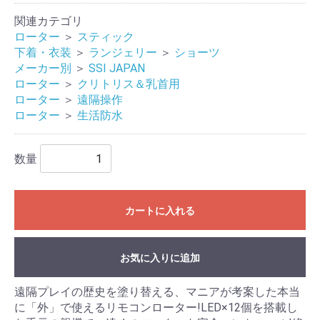
関連カテゴリ
ローター
＞
スティック
下着・衣装
＞
ランジェリー
＞
ショーツ
メーカー別
＞
SSI JAPAN
ローター
＞
クリトリス＆乳首用
ローター
＞
遠隔操作
ローター
＞
生活防水
数量
カートに入れる
お気に入りに追加
遠隔プレイの歴史を塗り替える、マニアが考案した本当
に「外」で使えるリモコンローター!LED×12個を搭載し