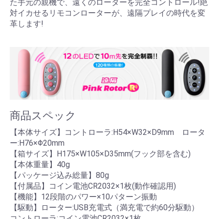
た手元の親機で、遠くのローターを完全コントロール!絶
対イカせるリモコンローターが、遠隔プレイの時代を変
革します!
商品スペック
【本体サイズ】コントローラ:H54×W32×D9mm ロータ
ー:H76×Φ20mm
【箱サイズ】H175×W105×D35mm(フック部を含む)
【本体重量】40g
【パッケージ込み総量】80g
【付属品】コイン電池CR2032×1枚(動作確認用)
【機能】12段階のパワー×10パターン振動
【駆動】ローター:USB充電式（満充電で約60分駆動）
コントローラ:コイン電池CR2032×1枚