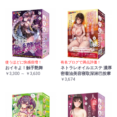
使うほどに快感倍増！
有名ブログで満点評価！
おイキよ！触手艶舞
ネトラレオイルエステ 濃厚
￥3,300 ～ ￥3,630
密着油美容寝取深淋巴按摩
￥3,674