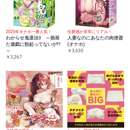
2025年オナホ一番人気！
生膣感が非常にリアル！
わからせ鬼退治3 ～挑発
人妻なのにあなたの肉便器
た遊戯に勃起ってないが!?
(オナホ)
～
￥3,630
￥3,267