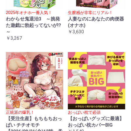
2025年オナホ一番人気！
生膣感が非常にリアル！
わからせ鬼退治3 ～挑発
人妻なのにあなたの肉便器
た遊戯に勃起ってないが!?
(オナホ)
～
￥3,630
￥3,267
正統派の爆乳！
おっぱい枕で必須
【受注生産】もちもちおっ
【おっぱいグッズに最適】
ぱい チチオモチ
おっぱい枕カバーBIG