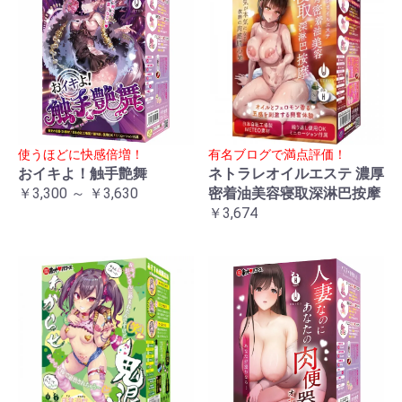
使うほどに快感倍増！
有名ブログで満点評価！
おイキよ！触手艶舞
ネトラレオイルエステ 濃厚
￥3,300 ～ ￥3,630
密着油美容寝取深淋巴按摩
￥3,674