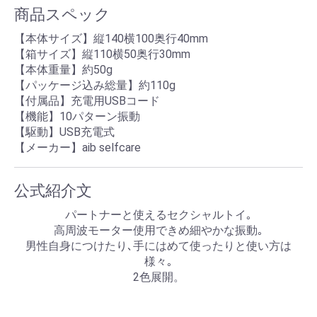
商品スペック
【本体サイズ】縦140横100奥行40mm
【箱サイズ】縦110横50奥行30mm
【本体重量】約50g
【パッケージ込み総量】約110g
【付属品】充電用USBコード
【機能】10パターン振動
【駆動】USB充電式
【メーカー】aib selfcare
公式紹介文
パートナーと使えるセクシャルトイ｡
高周波モーター使用できめ細やかな振動｡
男性自身につけたり､手にはめて使ったりと使い方は
様々｡
2色展開。