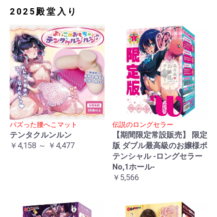
2025殿堂入り
バズった腰へこマット
伝説のロングセラー
テンタクルンルン
【期間限定常設販売】 限定
￥4,158 ～ ￥4,477
版 ダブル最高級のお嬢様ポ
テンシャル -ロングセラー
No,1ホール-
￥5,566