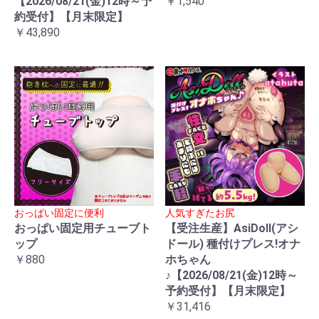
【2026/08/21(金)12時～予
￥1,540
約受付】【月末限定】
￥43,890
おっぱい固定に便利
人気すぎたお尻
おっぱい固定用チューブト
【受注生産】AsiDoll(アシ
ップ
ドール) 種付けプレス!オナ
￥880
ホちゃん
♪【2026/08/21(金)12時～
予約受付】【月末限定】
￥31,416