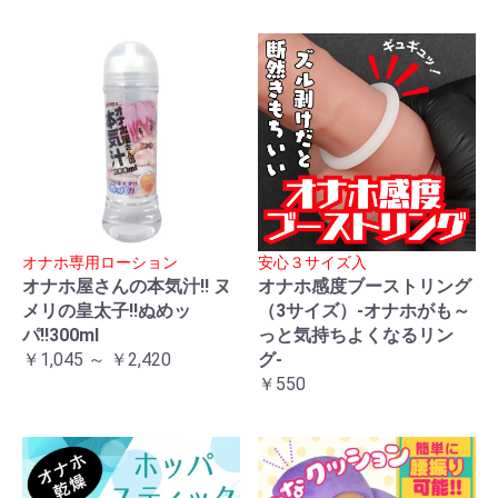
オナホ専用ローション
安心３サイズ入
オナホ屋さんの本気汁!! ヌ
オナホ感度ブーストリング
メリの皇太子!!ぬめッ
（3サイズ）-オナホがも～
パ!!300ml
っと気持ちよくなるリン
￥1,045 ～ ￥2,420
グ-
￥550