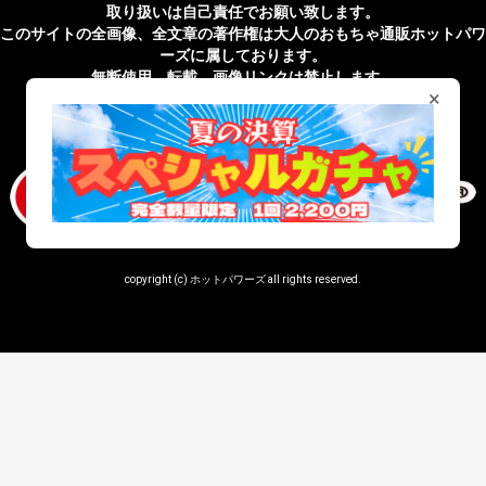
取り扱いは自己責任でお願い致します。
このサイトの全画像、全文章の著作権は大人のおもちゃ通販ホットパワ
ーズに属しております。
無断使用、転載、画像リンクは禁止します。
×
無店舗性風俗特殊営業届出済 受理番号 第43201820027号
copyright (c) ホットパワーズ all rights reserved.
window._snippetTwigCount = (window._snippetTwigCount || 0) + 1;
console.log('=== snippet.twig loaded ===',
window._snippetTwigCount);