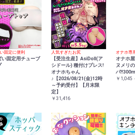
い固定に便利
人気すぎたお尻
オナホ専
ぱい固定用チューブ
【受注生産】AsiDoll(ア
オナホ屋
プ
シドール) 種付けプレス!
ヌメリの
オナホちゃん
パ!!300m
♪【2026/08/21(金)12時
￥1,045 
～予約受付】【月末限
定】
￥31,416