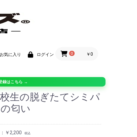
0
￥0
お気に入り
ログイン
登録はこちら →
子校生の脱ぎたてシミパ
ツの匂い
￥2,200
税込