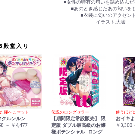
■女性の特有の匂いを詰め込んだ
■あのとき感じたあの匂いを
■衣装に匂いのアクセン
イラスト:大嘘
25殿堂入り
た腰へこマット
伝説のロングセラー
使うほど
タクルンルン
【期間限定常設販売】 限
おイキよ
58 ～ ￥4,477
定版 ダブル最高級のお嬢
￥3,300 
様ポテンシャル -ロング