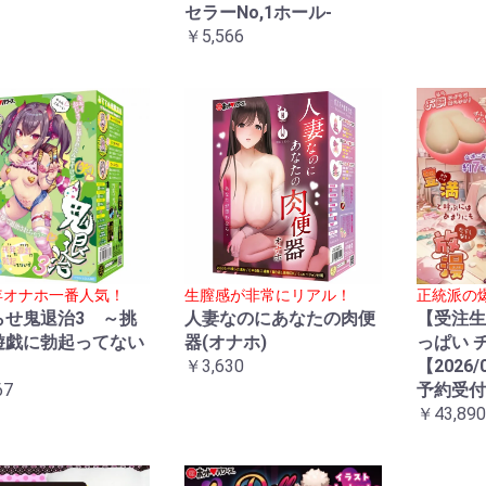
セラーNo,1ホール-
￥5,566
5年オナホ一番人気！
生膣感が非常にリアル！
正統派の
らせ鬼退治3 ～挑
人妻なのにあなたの肉便
【受注生
遊戯に勃起ってない
器(オナホ)
っぱい 
～
￥3,630
【2026/
67
予約受付
￥43,890