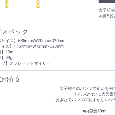
のみ)
ングあり)
ーション
拡張
浄
ラ
ル
 アネロス
ネクサス
女子校生
興奮!!
ク
リップ
プ
束
ズ
ル
リー
ーム
ズ
ブラジャー
ショーツ
ブラジャー＆ショーツ
ストッキング
ガーターベルト
キャミソール
ベビードール
テディ
ビスチェ
ワンピース
レオタード
ボディコン
ボンテージ
その他
水着
ビジネス
スポーツ
スクール
その他
品スペック
・目的別グッズ
パの日常(351
パの日常(201
パの日常(251
パの日常(151
パの日常(121
パの日常(91～
パの日常(61～
パの日常(31～
パの日常(1～
学
ルコラム
ルのある風俗店
コレ知ってん
のチン性活
と星占い
夢乃様のオナホ責め
オナホールの選び方
オナホールトリビア
クス
ンス
サイズ】H85mm×W20mm×D20mm
イズ】H154mm×W72mm×D23mm
】10ml
】49g
イプ】スプレーアトマイザー
式紹介文
女子校生のパンツの匂いを完
リアルな匂いに大興奮!
脱ぎたてパンツの恥ずかしいシ
■内容量10ml