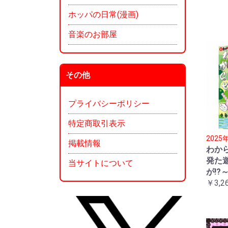
ホッパの日常(漫画)
音楽のお部屋
その他
プライバシーポリシー
特定商取引表示
202
掲載情報
わか
発た
当サイトについて
が!?
￥3,2