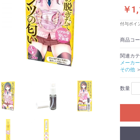
ス)
品
品
品
￥1,
付与ポイ
プロジェクト
商品コ
念
念
念
念
念
念
サービス
関連カテ
ワーズ
クールプ)
ーと
ジャパン
ファクトリー
TOYS
ロワン
イトイズ
生活研究所
株式会社
テル
工業
メディカル社
スッキリ
ンデマンド
ズ
ク
サカイ
ート
産業株式会社
フト
旧:エグゼ)
旧:G
:PPP)
イ
スティックベイ
ックス社
ュライト
技研
ィアジャパン
アイズ
ビジョン
ャパン
工芸
ワン
 アネロス
DS
fire
TE(エクゼキュー
OYZ
-LOVE(ラブク
トリー
b
ACTOR(ラブファ
apan
MAX (メンズマッ
sign(モードデ
(ノトワ)
OYS
D
AN
N
ido
apan
te
B (イエロラボ)
メーカー
)
ASTICBABY
ウインズ)
す
材・形状等の特
ーズで探す
評価
評価
評価★★★(普
価★★(低め)
価★(最低)
小型オナホール
ハンドホール
カップ
電動
フェラオナホール
アナル
大型(5kg未満)
超大型(5kg以上)
ダッチワイフ対応
オナホ固定具
おっぱい
床オナ
コラボ企画
メンテナンス・アクセサ
特殊
非貫通
貫通
やや柔らかい
柔らかい
普通
やや固い
固い
発泡素材
透明素材
有機体加工
ギャップ二層構造
二層構造
三層構造
多層構造
特殊造形
処女膜ギミック
子宮ギミック
イボヒダ混合
イボ
ヒダ
膜ヒダ
2穴ホール
スパイラル
触手/ヒモ
ロリ
すじまん
アニメパロディ
無次元構造
リアル
AV女優
トルソー
特殊構造
すじまん
ぷにばーじん
ぷにあな
セブンティーン
ヴァージンループ
名器
半熟サキュバス
ポンコツ
真実の口
A10ピストンSA
A10サイクロンSA
床オナ式
亀頭専用マッサ
ピストン
バーチャルリア
その他
(最高)
良い)
リ
トエアピロー
トエアピロー
トボディピロー
ト二股エアピロ
ト二股クッショ
トハグピロー
サートエアピロ
ブドール
リックドール
ン
リ
ふぇありーどーる
その他
空気少女
LOVE BODY
数量
リジナル
用
い
香りつき
におすすめ
グライド
以上)
ション
ンたっぷり
16cmまでの短
7cm～20cm
21cm以上の大
ブあり
ブなし
あり
なし
クセサリ
準サイズ)
)
ク
タッチメント
ス＆乳首用
ンド