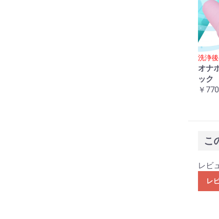
洗浄後
オナ
ック
￥770
こ
レビ
レ