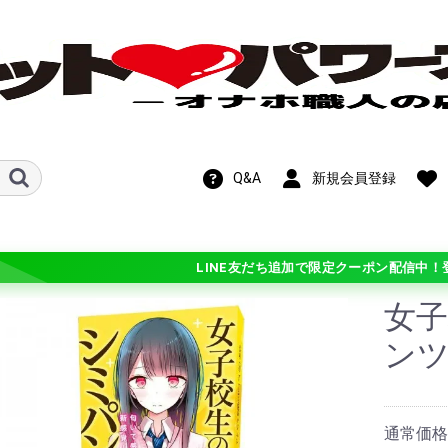
Q&A
新規会員登録
LINE友だち追加で限定クーポン配信中！
女
新作！期間限定
OFF!在庫処分セ
ン
ル
ホットパワーズ・
ン
ンス
ト
ビス
メテオ)
チオ シリーズ
 シリーズ
学
ギチ硬(+3)
バリ硬(+2)
硬(+1)
普通(0)
柔(-1)
バリ柔(-2)
ふわ柔(-3)
ル・カスタマイ
通常価格：