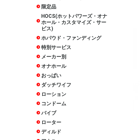
ズ・サービ
限定品
水曜限定
月末限定
常設限定
HOCS(ホットパワーズ・オナ
ホール・カスタマイズ・サー
ビス)
ホパウド・ファンディング
終了した
特別サービス
20周年記
17周年記
15周年記
14周年記
12周年記
10周年記
終了した
メーカー別
ホットパ
COOLP(
あいさぽ
アイザム
アイザム
いけぶくろ
エースゼ
エーワン
エンジョ
岡田快適
オカモト
おながん
ガーデン
キテルキ
相模ゴム
ジャパン
スカット
ソフトオ
タマトイ
チクワー
木偶の坊
トアミ
トイズ・
トイズハ
トベルカ
中島化学
日暮里ギ
ハトプラ
ハトプラ(
ハトプラ(
ハトプラ(旧
ハナミス
ファンタ
不二ラテ
プライム
フレッシ
フレンド
フロンテ
マジック
マックス
メルシー
リグレジ
ワールド
ワイルド
ACE01
ANEROS
arms
CBTGOO
DNA
EROX Star
EXECU
Fillworks
HEPS
iroha
ism
JAPANT
JEX
JOYBOX
KISS-ME
KTファク
Libido La
LOVE F
M-ZAKKA
maccos j
MATE
MEN'S 
Mode-de
NOTOWA
OXBALLS
PEACH T
PF-BRAN
RENDS
RIDE JAP
RUBY
SSI JAPA
TENGA
Tokyo Lib
TOMAX
TOYKULj
toy'screa
YELOLA
YUIRA
その他
PROJECT
ビー/FANT
ト)
ラウド・
クター)
クス)
ザイン)
オナホール
種類で探
構造・素
人気シリ
スタッフ
スタッフ
スタッフ
スタッフ評
スタッフ評
徴で選ぶ
★★★★★
★★★★(
通)
おっぱい
ダッチワイフ
インサー
インサー
インサー
インサー
インサー
インサー
箱化イン
リアルラ
エンジェ
クッショ
アクセサ
空気式
DX
エア
ー
ンピロー
ー
ローション
ホッパオ
多目的
オナホ専
手コキ用
アナル用
肌に優し
色・味・
セックス
温感
クール
洗い不要
ペペ
アストロ
大容量(1L
女優ロー
お風呂用
その他
コンドーム
薄い
厚い
小さい
大きい
フィット
簡単装着
ローショ
つぶつぶ
指サック
新素材
特殊
業務用
バイブ
Sサイズ(
Mサイズ(1
Lサイズ(
クリバイ
クリバイ
スイング
スイング
ピストン
バイブア
生活防水
温感機能
特殊
めサイズ)
までの標
きめサイズ
ローター
たまご型
スティッ
遠隔操作
リモコン
電マ
電マ ア
吸引
生活防水
クリトリ
低周波
特殊
ディルド
みちのく
天上天下
吸盤あり
吸盤なし
双頭
ペニスバ