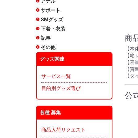
アナル
非電動
電動(振動
電動(スイ
アナルロ
プラグ・
前立腺
アナル洗
エネマグ
メテオー
ANEROS
NEXUS 
その他
サポート
包茎矯正
増強
リング
サック
女性用
その他
SMグッズ
手枷
足枷
口枷
アイマス
首輪
ボディク
縄・ロー
その他拘
ムチ
ローソク
尿道グッ
低周波
医療用
メテオー
その他
下着・衣装
ランジェ
コスチュ
タマトイ
男の娘
使用済み
タイツ
その他
商
記事
タイプ別
漫画:ホッ
漫画:ホッ
漫画:ホッ
漫画:ホッ
漫画:ホッ
漫画:ホッ
漫画:ホッ
漫画:ホッ
漫画:ホッ
オナホ文
オナホー
オナホー
みくらの
ぴょん吉
愛とSEX
インデッ
～)
～250)
～350)
～200)
～150)
120)
90)
60)
30)
ぐ?
その他
雑貨
メンテナ
香水
お風呂
収納
本
その他
【本体
【箱サ
グッズ関連
【容量
【質量
【タ
サービス一覧
目的別グッズ選び
公
各種 募集
商品入荷リクエスト