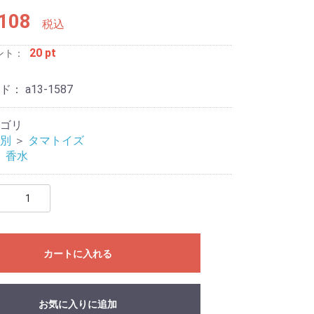
108
税込
20 pt
ント：
ード：
a13-1587
ゴリ
別
＞
タマトイズ
ージャー
リティ
＞
香水
カートに入れる
お気に入りに追加