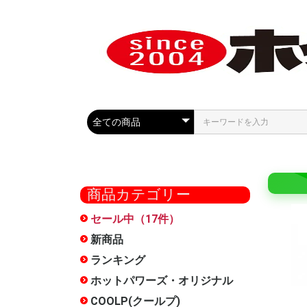
商品カテゴリー
セール中（17件）
COOLP
最大50%
セール
ール
新商品
ランキング
ホットパワーズ・オリジナル
大型商品
オナホー
おっぱい
HOCS(
ローショ
メンテナ
雑貨
お得セッ
特別サー
METEO(
フェラ魔
触手裏剣
オナホ文
廃番
オナホー
COOLP(クールプ)