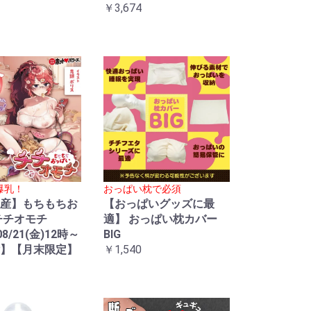
￥3,674
爆乳！
おっぱい枕で必須
産】もちもちお
【おっぱいグッズに最
チチオモチ
適】 おっぱい枕カバー
08/21(金)12時～
BIG
】【月末限定】
￥1,540