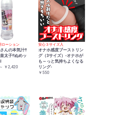
用ローション
安心３サイズ入
さんの本気汁!!
オナホ感度ブーストリン
皇太子!!ぬめッ
グ（3サイズ）-オナホが
l
も～っと気持ちよくなる
～ ￥2,420
リング-
￥550