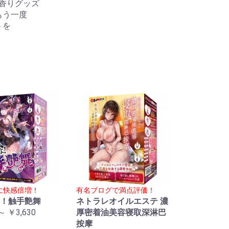
香りグッズ
もう一度
トを
に快感倍増！
有名ブログで満点評価！
！触手艶舞
ネトラレオイルエステ 濃
～ ￥3,630
厚密着油美容寝取深淋巴
按摩