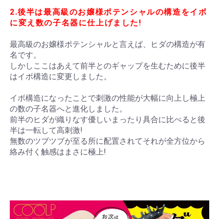
2.後半は
最高級のお嬢様ポテンシャルの構造をイボ
に変え数の子名器に仕上げました!
最高級のお嬢様ポテンシャルと言えば、ヒダの構造が有
名です。
しかしここはあえて前半とのギャップを生むために後半
はイボ構造に変更しました。
イボ構造になったことで刺激の性能が大幅に向上し極上
の数の子名器へと進化しました。
前半のヒダが織りなす優しいまったり具合に比べると後
半は一転して高刺激!
無数のツブツブが至る所に配置されてそれが全方位から
絡み付く触感はまさに極上!