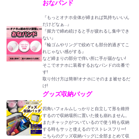
おなバンド
『もっとオナホ全体が締まれば気持ちいいん
だけどなぁ…』
『握力で締め続けると手が疲れるし集中でき
ない』
『輪ゴムやリングで絞めても部分的過ぎてこ
れじゃない感がする』
など締まりの部分で痒い所に手が届かない!
そこでオナホに装着するおなバンドの出番で
す!
取り付け方は簡単!オナホにそのまま被せるだ
け!
グッズ収納バッグ
四角いフォルムしっかりと自立して形を維持
するので収納場所に置いた後も崩れません。
またチャックがついているので使う時も収納
する時もサッと使えるのでストレスフリー!
こちらのグッズ収納バッグに全部まとめて収