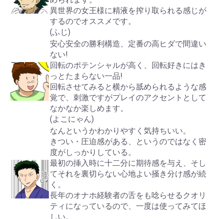
異世界の女王様に精液を搾り取られる感じが
するのでオススメです。
(ふじ)
安心安全の勝利構造、定番の高ヒダで間違い
ない!
回転のポテンシャルが高く、回転好きにはき
っとたまらない一品!
回転させてみると横から舐められるような感
覚で、刺激ですがプレイのアクセントとして
なかなか楽しめます。
(よこにゃん)
なんというかわかりやすく気持ちいい。
きつい・圧迫感がある、というのではなく密
度がしっかりしている。
最初の挿入時に十二分に期待感を与え、そし
てそれを裏切らない心地よい掻き分け感が続
く。
長年のオナホ経験者の舌をも唸らせるクオリ
ティになっているので、一度は使ってみてほ
しい。