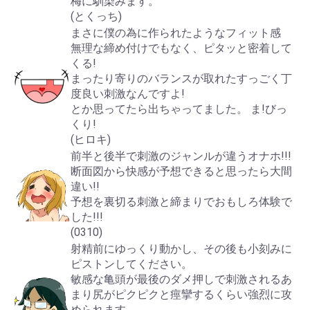
梅に馴染みます。
(とくっち)
まさに僕の為に作られたようなフィット感
無理な締め付けでもなく、ピタッと密着して
くる!
まったり寄りのバランスが取れたすっごく丁
度良い刺激なんですよ!
とか思ってたら出ちゃってました。 ま!びっ
くり!
(ヒロキ)
前半と後半で刺激のジャンルが違うオナホ!!!
断面図から快感が予想できると思ったら大間
違い!!
予想を裏切る刺激と締まりでおもしろ体験で
した!!!
(0310)
射精前にゆっくり動かし、その後も小刻みに
ピストンしてください。
敏感な亀頭が最後のダメ押しで刺激されるあ
まり尻がピクピクと痙攣するくらい強烈に攻
められます。