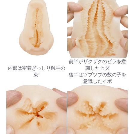
前半がザクザクのビラを意
内部は密着ぎっしり触手の
識したヒダ
束!
後半はツブツブの数の子を
意識したイボ