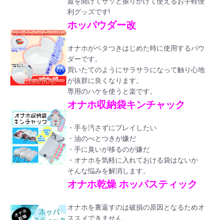
蓋を開けてサッと振りかけて使えるお手軽便
利グッズです!
ホッパウダー改
オナホがベタつきはじめた時に使用するパウ
ダーです。
買いたてのようにサラサラになって触り心地
が抜群に良くなります。
専用のハケを使うと楽です。
オナホ収納袋キンチャック
・手を汚さずにプレイしたい
・油のべとつきが嫌だ
・手に臭いが移るのが嫌だ
・オナホを気軽に入れておける袋はないか
そんな悩みを解消します。
オナホ乾燥 ホッパスティック
オナホを裏返すのは破損の原因となるためオ
ススメできません。