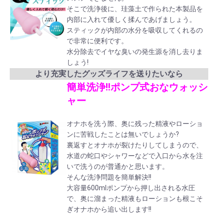
そこで洗浄後に、珪藻土で作られた本製品を
内部に入れて優しく揉んであげましょう。
スティックが内部の水分を吸収してくれるの
で非常に便利です。
水分除去でイヤな臭いの発生源を消し去りま
しょう!
より充実したグッズライフを送りたいなら
簡単洗浄!!ポンプ式おなウォッシ
ャー
オナホを洗う際、奥に残った精液やローショ
ンに苦戦したことは無いでしょうか?
裏返すとオナホが裂けたりしてしまうので、
水道の蛇口やシャワーなどで入口から水を注
いで洗うのが普通かと思います。
そんな洗浄問題を簡単解決!!
大容量600mlポンプから押し出される水圧
で、奥に溜まった精液もローションも根こそ
ぎオナホから追い出します!!