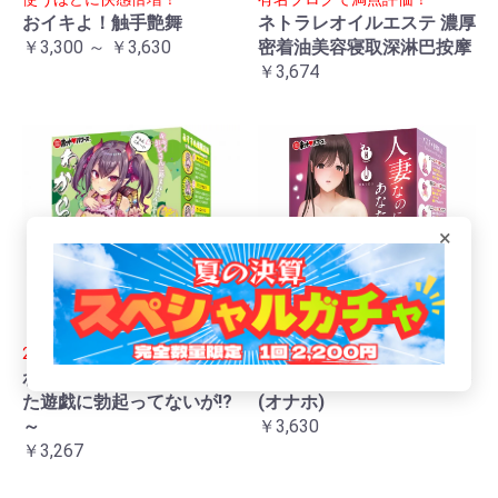
おイキよ！触手艶舞
ネトラレオイルエステ 濃厚
￥3,300 ～ ￥3,630
密着油美容寝取深淋巴按摩
￥3,674
×
2025年オナホ一番人気！
生膣感が非常にリアル！
わからせ鬼退治3 ～挑発
人妻なのにあなたの肉便器
た遊戯に勃起ってないが!?
(オナホ)
～
￥3,630
￥3,267