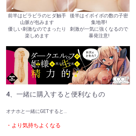
前半はビラビラのヒダ触手
後半はイボイボの数の子密
山脈が包みます
集地帯!
優しい刺激なのでまったり
刺激が一気に強くなるので
楽しめます
暴発注意!
4、一緒に購入すると便利なもの
オナホと一緒にGETすると…
・より気持ちよくなる