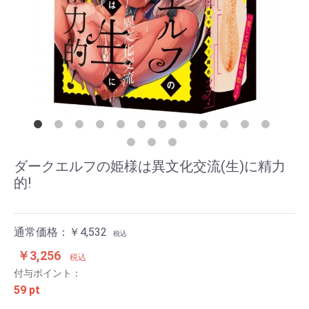
ダークエルフの姫様は異文化交流(生)に精力
的!
通常価格：￥4,532
税込
￥3,256
税込
付与ポイント：
59 pt