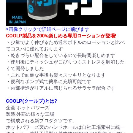
※画像クリックで詳細ページに飛びます
COOLP製品を200%楽しめる専用ローションが登場!
・少量でよく伸びるため通常ボトルのローションと比べ
てコスパに優れております
・乾きづらい配合をしているので長時間楽しめます
・使用後にティッシュがこびりつくストレスを解消した
くて開発しました
・これで面倒な事後も楽々スッキリとなります
・便利なポンプ式で簡単に充填可能です
・内部構造がリアルに感じられるサラサラ配合です
COOLP(クールプ)とは?
企画:ホットパワーズ
製造:外部の様々な工場
で構成される新プロダクツです。
ホットパワーズ製のハンドホールは自社工場素材に統一