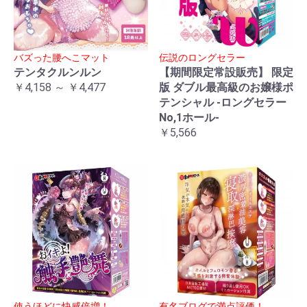
バズった腰へこマット
伝説のロングセラー
テンタクルンルン
【期間限定常設販売】 限定
￥4,158 ～ ￥4,477
版 ダブル最高級のお嬢様ポ
テンシャル -ロングセラー
No,1ホール-
￥5,566
使うほどに快感倍増！
有名ブログで満点評価！