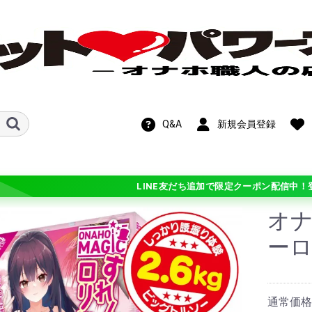
Q&A
新規会員登録
LINE友だち追加で限定クーポン配信中！
オナ
新作！期間限定
OFF!在庫処分セ
ー
ル
ホットパワーズ・
ン
ンス
ト
ビス
メテオ)
チオ シリーズ
 シリーズ
学
ギチ硬(+3)
バリ硬(+2)
硬(+1)
普通(0)
柔(-1)
バリ柔(-2)
ふわ柔(-3)
ル・カスタマイ
通常価格：