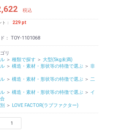
,622
税込
229 pt
ント：
ード：
TOY-1101068
ゴリ
ル
＞
種類で探す
＞
大型(5kg未満)
ージャー
リティ
ル
＞
構造・素材・形状等の特徴で選ぶ
＞
非
ル
＞
構造・素材・形状等の特徴で選ぶ
＞
二
ル
＞
構造・素材・形状等の特徴で選ぶ
＞
イ
合
別
＞
LOVE FACTOR(ラブファクター)