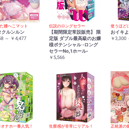
た腰へこマット
伝説のロングセラー
使うほど
タクルンルン
【期間限定常設販売】 限
おイキよ
58 ～ ￥4,477
定版 ダブル最高級のお嬢
￥3,300 
様ポテンシャル -ロング
セラーNo,1ホール-
￥5,566
5年オナホ一番人気！
生膣感が非常にリアル！
正統派の