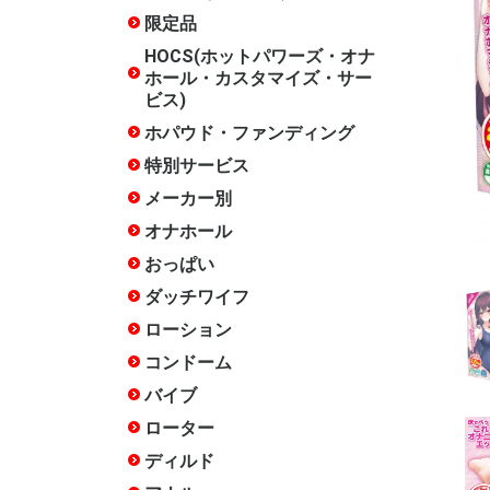
ズ・サービ
限定品
水曜限定
月末限定
常設限定
HOCS(ホットパワーズ・オナ
ホール・カスタマイズ・サー
ビス)
ホパウド・ファンディング
終了した
特別サービス
20周年記
17周年記
15周年記
14周年記
12周年記
10周年記
終了した
メーカー別
ホットパ
COOLP(
あいさぽ
アイザム
アイザム
いけぶくろ
エースゼ
エーワン
エンジョ
岡田快適
オカモト
おながん
ガーデン
キテルキ
相模ゴム
ジャパン
スカット
ソフトオ
タマトイ
チクワー
木偶の坊
トアミ
トイズ・
トイズハ
トベルカ
中島化学
日暮里ギ
ハトプラ
ハトプラ(
ハトプラ(
ハトプラ(旧
ハナミス
ファンタ
不二ラテ
プライム
フレッシ
フレンド
フロンテ
マジック
マックス
メルシー
リグレジ
ワールド
ワイルド
ACE01
ANEROS
arms
CBTGOO
DNA
EROX Star
EXECU
Fillworks
HEPS
iroha
ism
JAPANT
JEX
JOYBOX
KISS-ME
KTファク
Libido La
LOVE F
M-ZAKKA
maccos j
MATE
MEN'S 
Mode-de
NOTOWA
OXBALLS
PEACH T
PF-BRAN
RENDS
RIDE JAP
RUBY
SSI JAPA
TENGA
Tokyo Lib
TOMAX
TOYKULj
toy'screa
YELOLA
YUIRA
その他
PROJECT
ビー/FANT
ト)
ラウド・
クター)
クス)
ザイン)
オナホール
種類で探
構造・素
人気シリ
スタッフ
スタッフ
スタッフ
スタッフ評
スタッフ評
徴で選ぶ
★★★★★
★★★★(
通)
おっぱい
ダッチワイフ
インサー
インサー
インサー
インサー
インサー
インサー
箱化イン
リアルラ
エンジェ
クッショ
アクセサ
空気式
DX
エア
ー
ンピロー
ー
ローション
ホッパオ
多目的
オナホ専
手コキ用
アナル用
肌に優し
色・味・
セックス
温感
クール
洗い不要
ペペ
アストロ
大容量(1L
女優ロー
お風呂用
その他
コンドーム
薄い
厚い
小さい
大きい
フィット
簡単装着
ローショ
つぶつぶ
指サック
新素材
特殊
業務用
バイブ
Sサイズ(
Mサイズ(1
Lサイズ(
クリバイ
クリバイ
スイング
スイング
ピストン
バイブア
生活防水
温感機能
特殊
めサイズ)
までの標
きめサイズ
ローター
たまご型
スティッ
遠隔操作
リモコン
電マ
電マ ア
吸引
生活防水
クリトリ
低周波
特殊
ディルド
みちのく
天上天下
吸盤あり
吸盤なし
双頭
ペニスバ