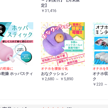
～予約受付】【月末限
定】
￥31,416
の乾燥に
オナホを腰振り化
オナホを
ホ乾燥 ホッパスティ
おなクッション
オナホ収
￥2,680 ～ ￥5,890
ク
￥220 ～