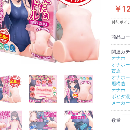
ス)
品
品
品
￥12
付与ポイ
プロジェクト
商品コ
念
念
念
念
念
念
サービス
関連カテ
ワーズ
クールプ)
ーと
ジャパン
ファクトリー
TOYS
ロワン
イトイズ
生活研究所
株式会社
テル
工業
メディカル社
スッキリ
ンデマンド
ズ
ク
サカイ
ート
産業株式会社
フト
旧:エグゼ)
旧:G
:PPP)
イ
スティックベイ
ックス社
ュライト
技研
ィアジャパン
アイズ
ビジョン
ャパン
工芸
ワン
 アネロス
DS
fire
TE(エクゼキュー
OYZ
-LOVE(ラブク
トリー
b
ACTOR(ラブファ
apan
MAX (メンズマッ
sign(モードデ
(ノトワ)
OYS
D
AN
N
ido
apan
te
B (イエロラボ)
オナホー
)
ASTICBABY
ウインズ)
す
材・形状等の特
ーズで探す
評価
評価
評価★★★(普
価★★(低め)
価★(最低)
小型オナホール
ハンドホール
カップ
電動
フェラオナホール
アナル
大型(5kg未満)
超大型(5kg以上)
ダッチワイフ対応
オナホ固定具
おっぱい
床オナ
コラボ企画
メンテナンス・アクセサ
特殊
非貫通
貫通
やや柔らかい
柔らかい
普通
やや固い
固い
発泡素材
透明素材
有機体加工
ギャップ二層構造
二層構造
三層構造
多層構造
特殊造形
処女膜ギミック
子宮ギミック
イボヒダ混合
イボ
ヒダ
膜ヒダ
2穴ホール
スパイラル
触手/ヒモ
ロリ
すじまん
アニメパロディ
無次元構造
リアル
AV女優
トルソー
特殊構造
すじまん
ぷにばーじん
ぷにあな
セブンティーン
ヴァージンループ
名器
半熟サキュバス
ポンコツ
真実の口
A10ピストンSA
A10サイクロンSA
床オナ式
亀頭専用マッサ
ピストン
バーチャルリア
オナホー
(最高)
良い)
リ
貫通
オナホー
トエアピロー
トエアピロー
トボディピロー
ト二股エアピロ
ト二股クッショ
トハグピロー
サートエアピロ
ブドール
リックドール
ン
リ
ふぇありーどーる
その他
空気少女
LOVE BODY
層構造
リジナル
用
い
香りつき
におすすめ
グライド
以上)
ション
オナホー
ンたっぷり
ボヒダ混
メーカー
16cmまでの短
7cm～20cm
21cm以上の大
ブあり
ブなし
あり
なし
クセサリ
準サイズ)
)
ク
タッチメント
ス＆乳首用
数量
ンド