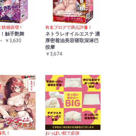
に快感倍増！
有名ブログで満点評価！
！触手艶舞
ネトラレオイルエステ 濃
～ ￥3,630
厚密着油美容寝取深淋巴
按摩
￥3,674
爆乳！
おっぱい枕で必須