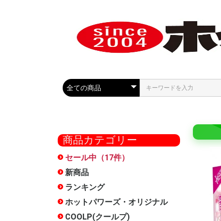
商品カテゴリー
セール中（17件）
COOLP
最大50%
セール
ール
新商品
ランキング
ホットパワーズ・オリジナル
大型商品
オナホー
おっぱい
HOCS(
ローショ
メンテナ
雑貨
お得セッ
特別サー
METEO(
フェラ魔
触手裏剣
オナホ文
廃番
オナホー
COOLP(クールプ)