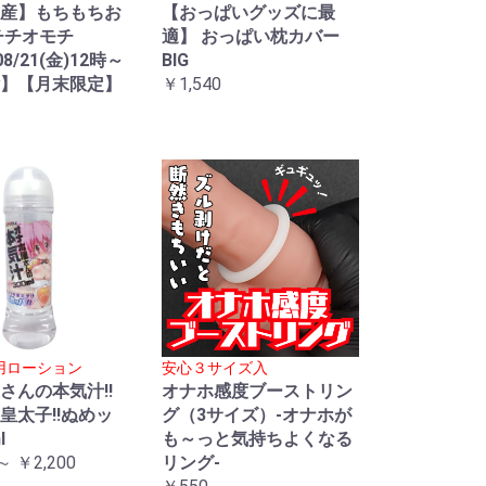
産】もちもちお
【おっぱいグッズに最
チチオモチ
適】 おっぱい枕カバー
08/21(金)12時～
BIG
】【月末限定】
￥1,540
用ローション
安心３サイズ入
さんの本気汁!!
オナホ感度ブーストリン
皇太子!!ぬめッ
グ（3サイズ）-オナホが
l
も～っと気持ちよくなる
～ ￥2,200
リング-