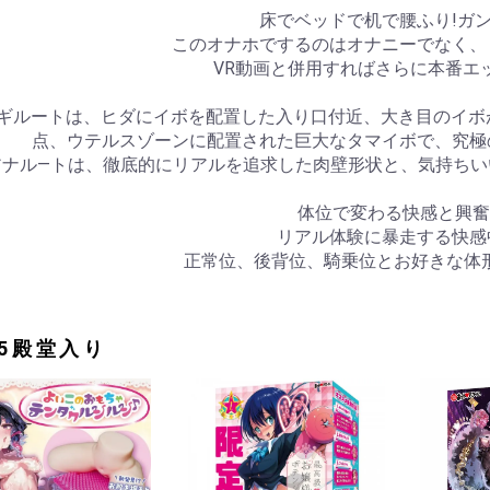
床でベッドで机で腰ふり!ガ
このオナホでするのはオナニーでなく、
VR動画と併用すればさらに本番エ
ギルートは、ヒダにイボを配置した入り口付近、大き目のイボが
点、ウテルスゾーンに配置された巨大なタマイボで、究極
アナル―トは、徹底的にリアルを追求した肉壁形状と、気持ちい
体位で変わる快感と興奮
リアル体験に暴走する快感
正常位、後背位、騎乗位とお好きな体
25殿堂入り