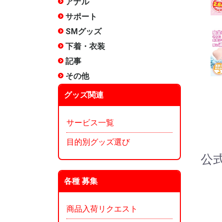
アナル
非電動
電動(振動
電動(スイ
アナルロ
プラグ・
前立腺
アナル洗
エネマグ
メテオー
ANEROS
NEXUS 
その他
サポート
包茎矯正
増強
リング
サック
女性用
その他
SMグッズ
手枷
足枷
口枷
アイマス
首輪
ボディク
縄・ロー
その他拘
ムチ
ローソク
尿道グッ
低周波
医療用
メテオー
その他
下着・衣装
ランジェ
コスチュ
タマトイ
男の娘
使用済み
タイツ
その他
記事
タイプ別
漫画:ホッ
漫画:ホッ
漫画:ホッ
漫画:ホッ
漫画:ホッ
漫画:ホッ
漫画:ホッ
漫画:ホッ
漫画:ホッ
オナホ文
オナホー
オナホー
みくらの
ぴょん吉
愛とSEX
インデッ
～)
～250)
～350)
～200)
～150)
120)
90)
60)
30)
ぐ?
その他
雑貨
メンテナ
香水
お風呂
収納
本
その他
グッズ関連
サービス一覧
目的別グッズ選び
公
各種 募集
商品入荷リクエスト