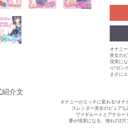
のみ)
ングあり)
ーション
拡張
浄
ラ
ル
 アネロス
ネクサス
ク
リップ
プ
束
ズ
ル
リー
ーム
ズ
ブラジャー
ショーツ
ブラジャー＆ショーツ
ストッキング
ガーターベルト
キャミソール
ベビードール
テディ
ビスチェ
ワンピース
レオタード
ボディコン
ボンテージ
その他
水着
ビジネス
スポーツ
スクール
その他
・目的別グッズ
パの日常(351
パの日常(201
パの日常(251
パの日常(151
パの日常(121
パの日常(91～
パの日常(61～
パの日常(31～
パの日常(1～
学
ルコラム
ルのある風俗店
コレ知ってん
のチン性活
と星占い
夢乃様のオナホ責め
オナホールの選び方
オナホールトリビア
クス
ンス
オナニー
美女のピ
現実にな
り!ガン
まさにエ
式紹介文
オナニーがエッチに変わる!オナ
スレンダー美女のピュアな
ヴァギルートとアナルー
夢が現実になる、憧れの2穴