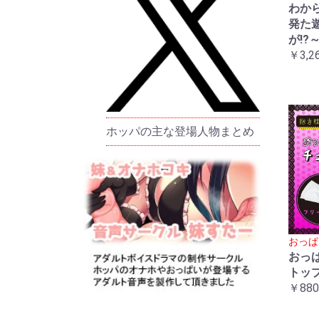
わか
発た
が!?
￥3,2
ホッパの主な登場人物まとめ
おっぱ
おっ
トッ
￥880