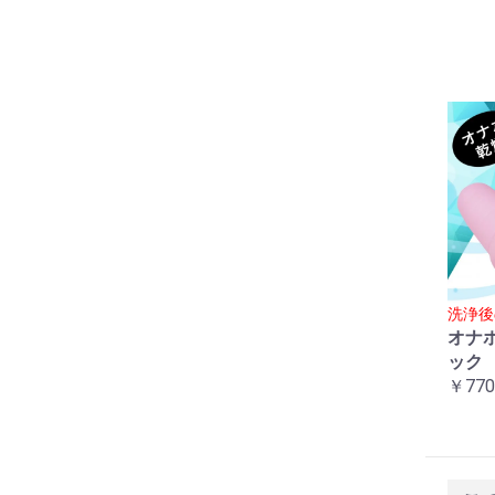
洗浄後
オナ
ック
￥770