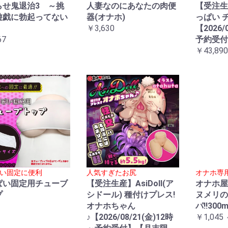
らせ鬼退治3 ～挑
人妻なのにあなたの肉便
【受注生
遊戯に勃起ってない
器(オナホ)
っぱい 
～
￥3,630
【2026/
67
予約受付
￥43,890
い固定に便利
人気すぎたお尻
オナホ専
ぱい固定用チューブ
【受注生産】AsiDoll(ア
オナホ屋
プ
シドール) 種付けプレス!
ヌメリの
オナホちゃん
パ!!300m
♪【2026/08/21(金)12時
￥1,045 