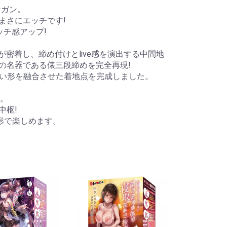
ンガン。
まさにエッチです!
ッチ感アップ!
密着し、締め付けとlive感を演出する中間地
の名器である俵三段締めを完全再現!
い形を融合させた着地点を完成しました。
。
中枢!
形で楽しめます。