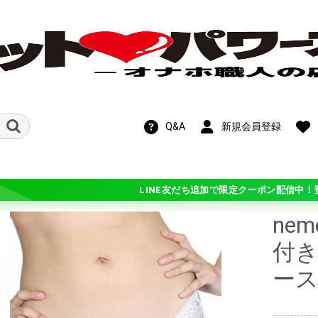
Q&A
新規会員登録
LINE友だち追加で限定クーポン配信中！
ne
新作！期間限定
OFF!在庫処分セ
付き
ース
ル
ホットパワーズ・
ン
ンス
ト
ビス
メテオ)
チオ シリーズ
 シリーズ
学
ギチ硬(+3)
バリ硬(+2)
硬(+1)
普通(0)
柔(-1)
バリ柔(-2)
ふわ柔(-3)
ル・カスタマイ