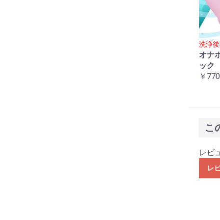
洗浄後
オナ
ック
￥770
こ
レビ
レ