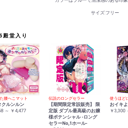
カラーはブルーで清潔感のある印象
サイズ:フリー
25殿堂入り
た腰へこマット
伝説のロングセラー
使うほど
タクルンルン
【期間限定常設販売】 限
おイキよ
58 ～ ￥4,477
定版 ダブル最高級のお嬢
￥3,300 
様ポテンシャル -ロング
セラーNo,1ホール-