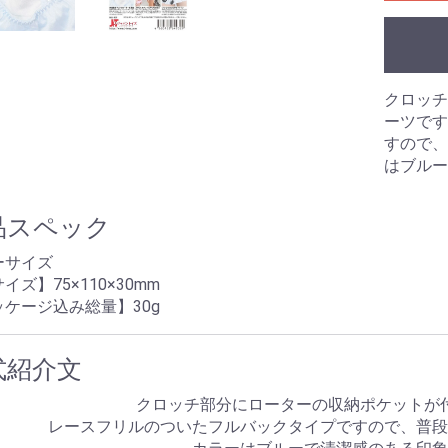
のみ)
ングあり)
ーション
拡張
浄
ラ
ル
 アネロス
ネクサス
ク
リップ
プ
束
ズ
ル
リー
ーム
ズ
ブラジャー
ショーツ
ブラジャー＆ショーツ
ストッキング
ガーターベルト
キャミソール
ベビードール
テディ
ビスチェ
ワンピース
レオタード
ボディコン
ボンテージ
その他
水着
ビジネス
スポーツ
スクール
その他
クロッチ
ーツです
・目的別グッズ
パの日常(351
パの日常(201
パの日常(251
パの日常(151
パの日常(121
パの日常(91～
パの日常(61～
パの日常(31～
パの日常(1～
学
ルコラム
ルのある風俗店
コレ知ってん
のチン性活
と星占い
夢乃様のオナホ責め
オナホールの選び方
オナホールトリビア
クス
すので、
ンス
はブルー
品スペック
ーサイズ
イズ】75×110×30mm
ケージ込み総量】30g
式紹介文
クロッチ部分にローターの収納ポケットが
レースフリルのついたフルバックタイプですので、普段