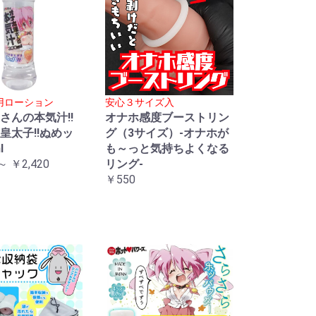
用ローション
安心３サイズ入
さんの本気汁!!
オナホ感度ブーストリン
皇太子!!ぬめッ
グ（3サイズ）-オナホが
l
も～っと気持ちよくなる
～ ￥2,420
リング-
￥550