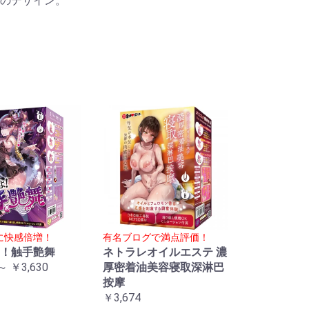
のデザイン。
に快感倍増！
有名ブログで満点評価！
！触手艶舞
ネトラレオイルエステ 濃
～ ￥3,630
厚密着油美容寝取深淋巴
按摩
￥3,674