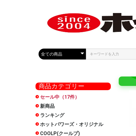
商品カテゴリー
セール中（17件）
COOLP
最大50%
セール
ール
新商品
ランキング
ホットパワーズ・オリジナル
大型商品
オナホー
おっぱい
HOCS(
ローショ
メンテナ
雑貨
お得セッ
特別サー
METEO(
フェラ魔
触手裏剣
オナホ文
廃番
オナホー
COOLP(クールプ)