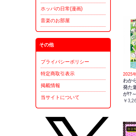
ホッパの日常(漫画)
音楽のお部屋
その他
プライバシーポリシー
特定商取引表示
202
わか
掲載情報
発た
が!?
当サイトについて
￥3,2