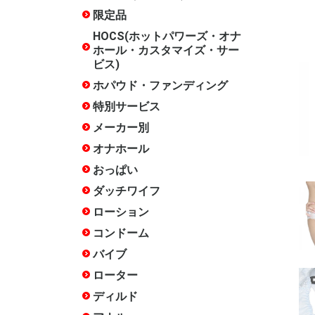
ズ・サービ
限定品
水曜限定
月末限定
常設限定
HOCS(ホットパワーズ・オナ
ホール・カスタマイズ・サー
ビス)
ホパウド・ファンディング
終了した
特別サービス
20周年記
17周年記
15周年記
14周年記
12周年記
10周年記
終了した
メーカー別
ホットパ
COOLP(
あいさぽ
アイザム
アイザム
いけぶくろ
エースゼ
エーワン
エンジョ
岡田快適
オカモト
おながん
ガーデン
キテルキ
相模ゴム
ジャパン
スカット
ソフトオ
タマトイ
チクワー
木偶の坊
トアミ
トイズ・
トイズハ
トベルカ
中島化学
日暮里ギ
ハトプラ
ハトプラ(
ハトプラ(
ハトプラ(旧
ハナミス
ファンタ
不二ラテ
プライム
フレッシ
フレンド
フロンテ
マジック
マックス
メルシー
リグレジ
ワールド
ワイルド
ACE01
ANEROS
arms
CBTGOO
DNA
EROX Star
EXECU
Fillworks
HEPS
iroha
ism
JAPANT
JEX
JOYBOX
KISS-ME
KTファク
Libido La
LOVE F
M-ZAKKA
maccos j
MATE
MEN'S 
Mode-de
NOTOWA
OXBALLS
PEACH T
PF-BRAN
RENDS
RIDE JAP
RUBY
SSI JAPA
TENGA
Tokyo Lib
TOMAX
TOYKULj
toy'screa
YELOLA
YUIRA
その他
PROJECT
ビー/FANT
ト)
ラウド・
クター)
クス)
ザイン)
オナホール
種類で探
構造・素
人気シリ
スタッフ
スタッフ
スタッフ
スタッフ評
スタッフ評
徴で選ぶ
★★★★★
★★★★(
通)
おっぱい
ダッチワイフ
インサー
インサー
インサー
インサー
インサー
インサー
箱化イン
リアルラ
エンジェ
クッショ
アクセサ
空気式
DX
エア
ー
ンピロー
ー
ローション
ホッパオ
多目的
オナホ専
手コキ用
アナル用
肌に優し
色・味・
セックス
温感
クール
洗い不要
ペペ
アストロ
大容量(1L
女優ロー
お風呂用
その他
コンドーム
薄い
厚い
小さい
大きい
フィット
簡単装着
ローショ
つぶつぶ
指サック
新素材
特殊
業務用
バイブ
Sサイズ(
Mサイズ(1
Lサイズ(
クリバイ
クリバイ
スイング
スイング
ピストン
バイブア
生活防水
温感機能
特殊
めサイズ)
までの標
きめサイズ
ローター
たまご型
スティッ
遠隔操作
リモコン
電マ
電マ ア
吸引
生活防水
クリトリ
低周波
特殊
ディルド
みちのく
天上天下
吸盤あり
吸盤なし
双頭
ペニスバ