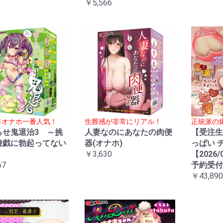
￥5,566
5年オナホ一番人気！
生膣感が非常にリアル！
正統派の
らせ鬼退治3 ～挑
人妻なのにあなたの肉便
【受注生
遊戯に勃起ってない
器(オナホ)
っぱい 
～
￥3,630
【2026/
67
予約受付
￥43,890