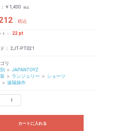
￥1,430
税込
212
税込
22 pt
ント：
ード：
2JT-PT021
ージャー
リティ
ゴリ
別
＞
JAPANTOYZ
装
＞
ランジェリー
＞
ショーツ
＞
遠隔操作
カートに入れる