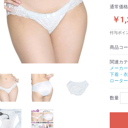
ス)
品
品
品
通常価格：
￥1,
付与ポイ
プロジェクト
念
念
念
念
念
念
サービス
商品コ
ワーズ
クールプ)
ーと
ジャパン
ファクトリー
TOYS
ロワン
イトイズ
生活研究所
株式会社
テル
工業
メディカル社
スッキリ
ンデマンド
ズ
ク
サカイ
ート
産業株式会社
フト
旧:エグゼ)
旧:G
:PPP)
イ
スティックベイ
ックス社
ュライト
技研
ィアジャパン
アイズ
ビジョン
ャパン
工芸
ワン
 アネロス
DS
fire
TE(エクゼキュー
OYZ
-LOVE(ラブク
トリー
b
ACTOR(ラブファ
apan
MAX (メンズマッ
sign(モードデ
(ノトワ)
OYS
D
AN
N
ido
apan
te
B (イエロラボ)
)
ASTICBABY
ウインズ)
す
材・形状等の特
ーズで探す
評価
評価
評価★★★(普
価★★(低め)
価★(最低)
小型オナホール
ハンドホール
カップ
電動
フェラオナホール
アナル
大型(5kg未満)
超大型(5kg以上)
ダッチワイフ対応
オナホ固定具
おっぱい
床オナ
コラボ企画
メンテナンス・アクセサ
特殊
非貫通
貫通
やや柔らかい
柔らかい
普通
やや固い
固い
発泡素材
透明素材
有機体加工
ギャップ二層構造
二層構造
三層構造
多層構造
特殊造形
処女膜ギミック
子宮ギミック
イボヒダ混合
イボ
ヒダ
膜ヒダ
2穴ホール
スパイラル
触手/ヒモ
ロリ
すじまん
アニメパロディ
無次元構造
リアル
AV女優
トルソー
特殊構造
すじまん
ぷにばーじん
ぷにあな
セブンティーン
ヴァージンループ
名器
半熟サキュバス
ポンコツ
真実の口
A10ピストンSA
A10サイクロンSA
床オナ式
亀頭専用マッサ
ピストン
バーチャルリア
関連カテ
(最高)
良い)
リ
メーカー
下着・衣
トエアピロー
トエアピロー
トボディピロー
ト二股エアピロ
ト二股クッショ
トハグピロー
サートエアピロ
ブドール
リックドール
ン
リ
ふぇありーどーる
その他
空気少女
LOVE BODY
ローター
リジナル
用
い
香りつき
におすすめ
グライド
以上)
ション
ンたっぷり
数量
16cmまでの短
7cm～20cm
21cm以上の大
ブあり
ブなし
あり
なし
クセサリ
準サイズ)
)
ク
タッチメント
ス＆乳首用
ンド