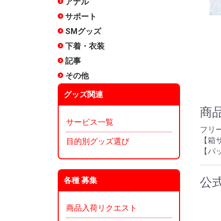
アナル
非電動
電動(振動
電動(スイ
アナルロ
プラグ・
前立腺
アナル洗
エネマグ
メテオー
ANEROS
NEXUS 
その他
サポート
包茎矯正
増強
リング
サック
女性用
その他
SMグッズ
手枷
足枷
口枷
アイマス
首輪
ボディク
縄・ロー
その他拘
ムチ
ローソク
尿道グッ
低周波
医療用
メテオー
その他
下着・衣装
ランジェ
コスチュ
タマトイ
男の娘
使用済み
タイツ
その他
記事
タイプ別
漫画:ホッ
漫画:ホッ
漫画:ホッ
漫画:ホッ
漫画:ホッ
漫画:ホッ
漫画:ホッ
漫画:ホッ
漫画:ホッ
オナホ文
オナホー
オナホー
みくらの
ぴょん吉
愛とSEX
インデッ
～)
～250)
～350)
～200)
～150)
120)
90)
60)
30)
ぐ?
その他
雑貨
メンテナ
香水
お風呂
収納
本
その他
グッズ関連
商
サービス一覧
フリ
【箱サ
目的別グッズ選び
【パッ
公
各種 募集
商品入荷リクエスト