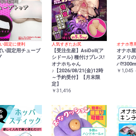
い固定に便利
人気すぎたお尻
オナホ専
ぱい固定用チューブ
【受注生産】AsiDoll(ア
オナホ屋
プ
シドール) 種付けプレス!
ヌメリの
オナホちゃん
パ!!300m
♪【2026/08/21(金)12時
￥1,045 
～予約受付】【月末限
定】
￥31,416