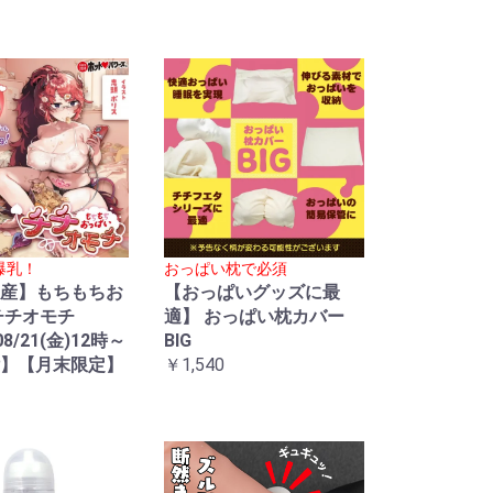
爆乳！
おっぱい枕で必須
産】もちもちお
【おっぱいグッズに最
チチオモチ
適】 おっぱい枕カバー
08/21(金)12時～
BIG
】【月末限定】
￥1,540