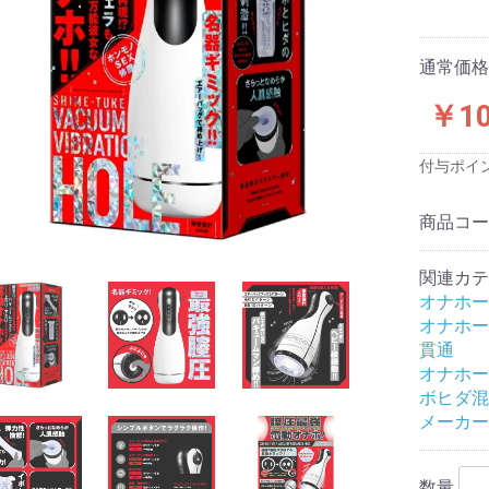
ス)
品
品
品
通常価格：
￥10
プロジェクト
念
念
念
念
念
念
サービス
付与ポイ
ワーズ
クールプ)
ーと
ジャパン
ファクトリー
TOYS
ロワン
イトイズ
生活研究所
株式会社
テル
工業
メディカル社
スッキリ
ンデマンド
ズ
ク
サカイ
ート
産業株式会社
フト
旧:エグゼ)
旧:G
:PPP)
イ
スティックベイ
ックス社
ュライト
技研
ィアジャパン
アイズ
ビジョン
ャパン
工芸
ワン
 アネロス
DS
fire
TE(エクゼキュー
OYZ
-LOVE(ラブク
トリー
b
ACTOR(ラブファ
apan
MAX (メンズマッ
sign(モードデ
(ノトワ)
OYS
D
AN
N
ido
apan
te
B (イエロラボ)
)
ASTICBABY
ウインズ)
商品コ
す
材・形状等の特
ーズで探す
評価
評価
評価★★★(普
価★★(低め)
価★(最低)
小型オナホール
ハンドホール
カップ
電動
フェラオナホール
アナル
大型(5kg未満)
超大型(5kg以上)
ダッチワイフ対応
オナホ固定具
おっぱい
床オナ
コラボ企画
メンテナンス・アクセサ
特殊
非貫通
貫通
やや柔らかい
柔らかい
普通
やや固い
固い
発泡素材
透明素材
有機体加工
ギャップ二層構造
二層構造
三層構造
多層構造
特殊造形
処女膜ギミック
子宮ギミック
イボヒダ混合
イボ
ヒダ
膜ヒダ
2穴ホール
スパイラル
触手/ヒモ
ロリ
すじまん
アニメパロディ
無次元構造
リアル
AV女優
トルソー
特殊構造
すじまん
ぷにばーじん
ぷにあな
セブンティーン
ヴァージンループ
名器
半熟サキュバス
ポンコツ
真実の口
A10ピストンSA
A10サイクロンSA
床オナ式
亀頭専用マッサ
ピストン
バーチャルリア
(最高)
良い)
リ
関連カテ
トエアピロー
トエアピロー
トボディピロー
ト二股エアピロ
ト二股クッショ
トハグピロー
サートエアピロ
ブドール
リックドール
ン
リ
ふぇありーどーる
その他
空気少女
LOVE BODY
オナホー
オナホー
リジナル
用
い
香りつき
におすすめ
グライド
以上)
ション
貫通
ンたっぷり
オナホー
16cmまでの短
7cm～20cm
21cm以上の大
ブあり
ブなし
あり
なし
クセサリ
ボヒダ混
準サイズ)
)
メーカー
ク
タッチメント
ス＆乳首用
ンド
数量