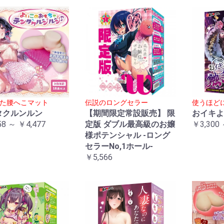
た腰へこマット
伝説のロングセラー
使うほど
タクルンルン
【期間限定常設販売】 限
おイキよ
58 ～ ￥4,477
定版 ダブル最高級のお嬢
￥3,300 
様ポテンシャル -ロング
セラーNo,1ホール-
￥5,566