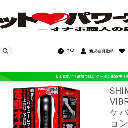
Q&A
新規会員登録
LINE友だち追加で限定クーポン配信中！
SH
新作！期間限定
OFF!在庫処分セ
VIB
ケ
ル
ホットパワーズ・
ン
ンス
ト
ビス
メテオ)
チオ シリーズ
 シリーズ
学
ギチ硬(+3)
バリ硬(+2)
硬(+1)
普通(0)
柔(-1)
バリ柔(-2)
ふわ柔(-3)
ョン
ル・カスタマイ