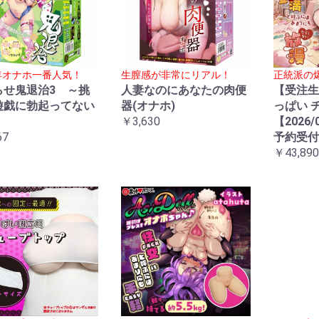
5年オナホ一番人気！
生膣感が非常にリアル！
正統派の
らせ鬼退治3 ～挑
人妻なのにあなたの肉便
【受注生
遊戯に勃起ってない
器(オナホ)
っぱい 
～
￥3,630
【2026/
67
予約受付
￥43,890