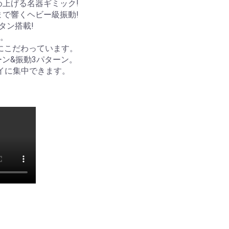
上げる名器ギミック!
で響くヘビー級振動!
タン搭載!
。
にこだわっています。
ーン&振動3パターン。
レイに集中できます。