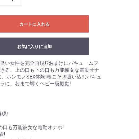
カートに入れる
お気に入りに追加
良い女性を完全再現!?おまけにバキュームフ
きる、上の口も下の口も万能彼女な電動オナ
に、ホンモノSEX体験!根こそぎ吸い込むバキュ
ラに、芯まで響くヘビー級振動!
現!
の口も万能彼女な電動オナホ!
験!