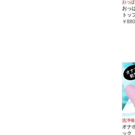
おっぱ
おっ
トッ
￥880
洗浄後
オナ
ック