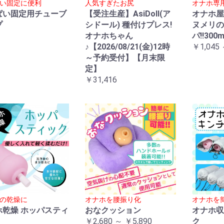
い固定に便利
人気すぎたお尻
オナホ専
ぱい固定用チューブ
【受注生産】AsiDoll(ア
オナホ屋
プ
シドール) 種付けプレス!
ヌメリの
オナホちゃん
パ!!300m
♪【2026/08/21(金)12時
￥1,045 
～予約受付】【月末限
定】
￥31,416
の乾燥に
オナホを腰振り化
オナホを
ホ乾燥 ホッパスティ
おなクッション
オナホ収
￥2,680 ～ ￥5,890
ク