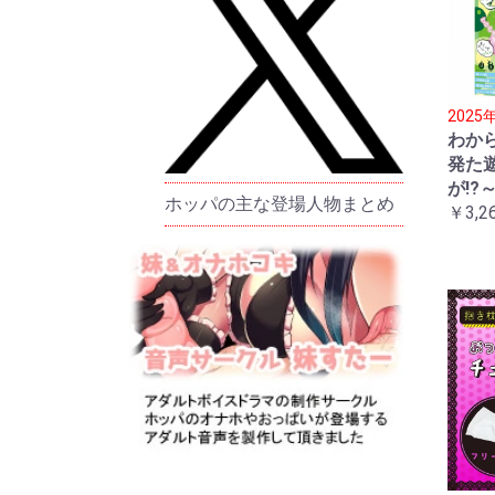
202
わか
発た
が!?
ホッパの主な登場人物まとめ
￥3,2