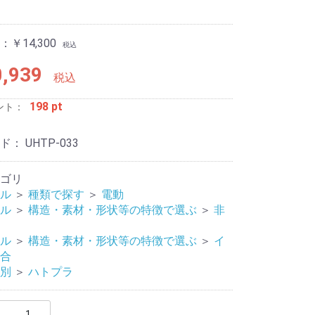
￥14,300
税込
,939
税込
198 pt
ント：
ード：
UHTP-033
ージャー
リティ
ゴリ
ル
＞
種類で探す
＞
電動
ル
＞
構造・素材・形状等の特徴で選ぶ
＞
非
ル
＞
構造・素材・形状等の特徴で選ぶ
＞
イ
合
別
＞
ハトプラ