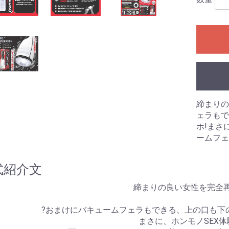
のみ)
ングあり)
ーション
拡張
浄
ラ
ル
 アネロス
ネクサス
ク
リップ
プ
束
ズ
ル
リー
ーム
ズ
ブラジャー
ショーツ
ブラジャー＆ショーツ
ストッキング
ガーターベルト
キャミソール
ベビードール
テディ
ビスチェ
ワンピース
レオタード
ボディコン
ボンテージ
その他
水着
ビジネス
スポーツ
スクール
その他
・目的別グッズ
パの日常(351
パの日常(201
パの日常(251
パの日常(151
パの日常(121
パの日常(91～
パの日常(61～
パの日常(31～
パの日常(1～
学
ルコラム
ルのある風俗店
コレ知ってん
のチン性活
と星占い
夢乃様のオナホ責め
オナホールの選び方
オナホールトリビア
クス
ンス
締まりの
ェラもで
ホ!まさ
ームフェ
式紹介文
締まりの良い女性を完全再
?おまけにバキュームフェラもできる、上の口も下
まさに、ホンモノSEX体