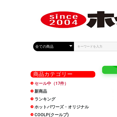
商品カテゴリー
セール中（17件）
COOLP
最大50%
セール
ール
新商品
ランキング
ホットパワーズ・オリジナル
大型商品
オナホー
おっぱい
HOCS(
ローショ
メンテナ
雑貨
お得セッ
特別サー
METEO(
フェラ魔
触手裏剣
オナホ文
廃番
オナホー
COOLP(クールプ)