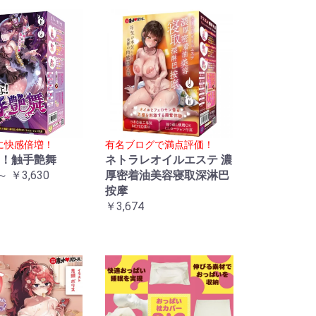
に快感倍増！
有名ブログで満点評価！
！触手艶舞
ネトラレオイルエステ 濃
～ ￥3,630
厚密着油美容寝取深淋巴
按摩
￥3,674