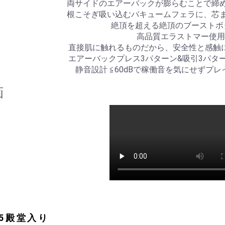
両サイドのエアーバックが膨らむことで締め
根こそぎ吸い込むバキュームフェラに、芯ま
絶頂を超える絶頂のブーストボ
高品質エラストマー使用
直接肌に触れるものだから、安全性と感触
エアーバックプレス3パターン&吸引3パタ
静音設計 ≦60dBで稼働音を気にせずプ
画
25殿堂入り