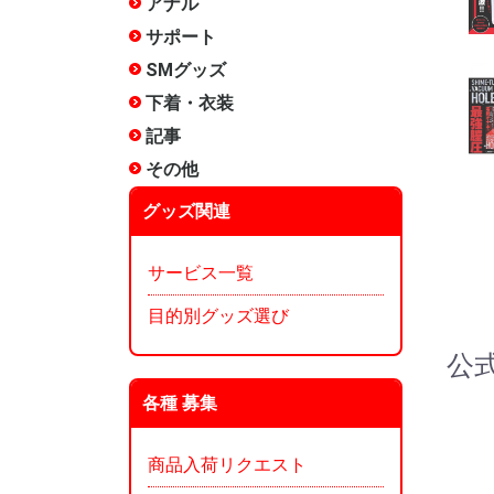
アナル
非電動
電動(振動
電動(スイ
アナルロ
プラグ・
前立腺
アナル洗
エネマグ
メテオー
ANEROS
NEXUS 
その他
サポート
包茎矯正
増強
リング
サック
女性用
その他
SMグッズ
手枷
足枷
口枷
アイマス
首輪
ボディク
縄・ロー
その他拘
ムチ
ローソク
尿道グッ
低周波
医療用
メテオー
その他
下着・衣装
ランジェ
コスチュ
タマトイ
男の娘
使用済み
タイツ
その他
記事
タイプ別
漫画:ホッ
漫画:ホッ
漫画:ホッ
漫画:ホッ
漫画:ホッ
漫画:ホッ
漫画:ホッ
漫画:ホッ
漫画:ホッ
オナホ文
オナホー
オナホー
みくらの
ぴょん吉
愛とSEX
インデッ
～)
～250)
～350)
～200)
～150)
120)
90)
60)
30)
ぐ?
その他
雑貨
メンテナ
香水
お風呂
収納
本
その他
グッズ関連
サービス一覧
目的別グッズ選び
公
各種 募集
商品入荷リクエスト