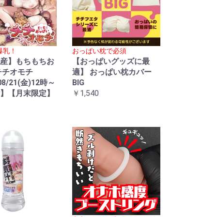
爆乳！
おっぱい枕で必須
産】もちもちお
【おっぱいグッズに最
チチオモチ
適】 おっぱい枕カバー
08/21(金)12時～
BIG
】【月末限定】
￥1,540