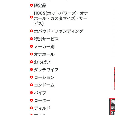
ズ・サービ
限定品
水曜限定
月末限定
常設限定
HOCS(ホットパワーズ・オナ
ホール・カスタマイズ・サー
ビス)
ホパウド・ファンディング
終了した
特別サービス
20周年記
17周年記
15周年記
14周年記
12周年記
10周年記
終了した
メーカー別
ホットパ
COOLP(
あいさぽ
アイザム
アイザム
いけぶくろ
エースゼ
エーワン
エンジョ
岡田快適
オカモト
おながん
ガーデン
キテルキ
相模ゴム
ジャパン
スカット
ソフトオ
タマトイ
チクワー
木偶の坊
トアミ
トイズ・
トイズハ
トベルカ
中島化学
日暮里ギ
ハトプラ
ハトプラ(
ハトプラ(
ハトプラ(旧
ハナミス
ファンタ
不二ラテ
プライム
フレッシ
フレンド
フロンテ
マジック
マックス
メルシー
リグレジ
ワールド
ワイルド
ACE01
ANEROS
arms
CBTGOO
DNA
EROX Star
EXECU
Fillworks
HEPS
iroha
ism
JAPANT
JEX
JOYBOX
KISS-ME
KTファク
Libido La
LOVE F
M-ZAKKA
maccos j
MATE
MEN'S 
Mode-de
NOTOWA
OXBALLS
PEACH T
PF-BRAN
RENDS
RIDE JAP
RUBY
SSI JAPA
TENGA
Tokyo Lib
TOMAX
TOYKULj
toy'screa
YELOLA
YUIRA
その他
PROJECT
ビー/FANT
ト)
ラウド・
クター)
クス)
ザイン)
オナホール
種類で探
構造・素
人気シリ
スタッフ
スタッフ
スタッフ
スタッフ評
スタッフ評
徴で選ぶ
★★★★★
★★★★(
通)
おっぱい
ダッチワイフ
インサー
インサー
インサー
インサー
インサー
インサー
箱化イン
リアルラ
エンジェ
クッショ
アクセサ
空気式
DX
エア
ー
ンピロー
ー
ローション
ホッパオ
多目的
オナホ専
手コキ用
アナル用
肌に優し
色・味・
セックス
温感
クール
洗い不要
ペペ
アストロ
大容量(1L
女優ロー
お風呂用
その他
コンドーム
薄い
厚い
小さい
大きい
フィット
簡単装着
ローショ
つぶつぶ
指サック
新素材
特殊
業務用
バイブ
Sサイズ(
Mサイズ(1
Lサイズ(
クリバイ
クリバイ
スイング
スイング
ピストン
バイブア
生活防水
温感機能
特殊
めサイズ)
までの標
きめサイズ
ローター
たまご型
スティッ
遠隔操作
リモコン
電マ
電マ ア
吸引
生活防水
クリトリ
低周波
特殊
ディルド
みちのく
天上天下
吸盤あり
吸盤なし
双頭
ペニスバ