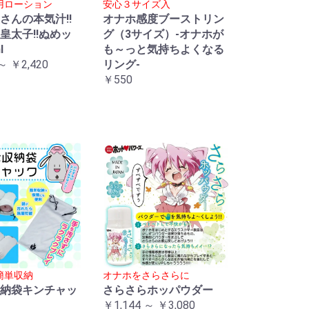
用ローション
安心３サイズ入
さんの本気汁!!
オナホ感度ブーストリン
皇太子!!ぬめッ
グ（3サイズ）-オナホが
l
も～っと気持ちよくなる
～ ￥2,420
リング-
￥550
簡単収納
オナホをさらさらに
納袋キンチャッ
さらさらホッパウダー
￥1,144 ～ ￥3,080