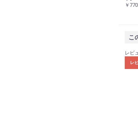
￥770
こ
レビ
レ