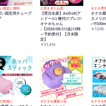
い固定に便利
人気すぎたお尻
オナホ専
ぱい固定用チューブ
【受注生産】AsiDoll(ア
オナホ屋
プ
シドール) 種付けプレス!
ヌメリの
オナホちゃん
パ!!300m
♪【2026/08/21(金)12時
￥1,045 
～予約受付】【月末限
定】
￥31,416
の乾燥に
オナホを腰振り化
オナホを