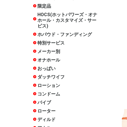
ズ・サービ
限定品
水曜限定
月末限定
常設限定
HOCS(ホットパワーズ・オナ
ホール・カスタマイズ・サー
ビス)
ホパウド・ファンディング
終了した
特別サービス
20周年記
17周年記
15周年記
14周年記
12周年記
10周年記
終了した
メーカー別
ホットパ
COOLP(
あいさぽ
アイザム
アイザム
いけぶくろ
エースゼ
エーワン
エンジョ
岡田快適
オカモト
おながん
ガーデン
キテルキ
相模ゴム
ジャパン
スカット
ソフトオ
タマトイ
チクワー
木偶の坊
トアミ
トイズ・
トイズハ
トベルカ
中島化学
日暮里ギ
ハトプラ
ハトプラ(
ハトプラ(
ハトプラ(旧
ハナミス
ファンタ
不二ラテ
プライム
フレッシ
フレンド
フロンテ
マジック
マックス
メルシー
リグレジ
ワールド
ワイルド
ACE01
ANEROS
arms
CBTGOO
DNA
EROX Star
EXECU
Fillworks
HEPS
iroha
ism
JAPANT
JEX
JOYBOX
KISS-ME
KTファク
Libido La
LOVE F
M-ZAKKA
maccos j
MATE
MEN'S 
Mode-de
NOTOWA
OXBALLS
PEACH T
PF-BRAN
RENDS
RIDE JAP
RUBY
SSI JAPA
TENGA
Tokyo Lib
TOMAX
TOYKULj
toy'screa
YELOLA
YUIRA
その他
PROJECT
ビー/FANT
ト)
ラウド・
クター)
クス)
ザイン)
オナホール
種類で探
構造・素
人気シリ
スタッフ
スタッフ
スタッフ
スタッフ評
スタッフ評
徴で選ぶ
★★★★★
★★★★(
通)
おっぱい
ダッチワイフ
インサー
インサー
インサー
インサー
インサー
インサー
箱化イン
リアルラ
エンジェ
クッショ
アクセサ
空気式
DX
エア
ー
ンピロー
ー
ローション
ホッパオ
多目的
オナホ専
手コキ用
アナル用
肌に優し
色・味・
セックス
温感
クール
洗い不要
ペペ
アストロ
大容量(1L
女優ロー
お風呂用
その他
コンドーム
薄い
厚い
小さい
大きい
フィット
簡単装着
ローショ
つぶつぶ
指サック
新素材
特殊
業務用
バイブ
Sサイズ(
Mサイズ(1
Lサイズ(
クリバイ
クリバイ
スイング
スイング
ピストン
バイブア
生活防水
温感機能
特殊
めサイズ)
までの標
きめサイズ
ローター
たまご型
スティッ
遠隔操作
リモコン
電マ
電マ ア
吸引
生活防水
クリトリ
低周波
特殊
ディルド
みちのく
天上天下
吸盤あり
吸盤なし
双頭
ペニスバ