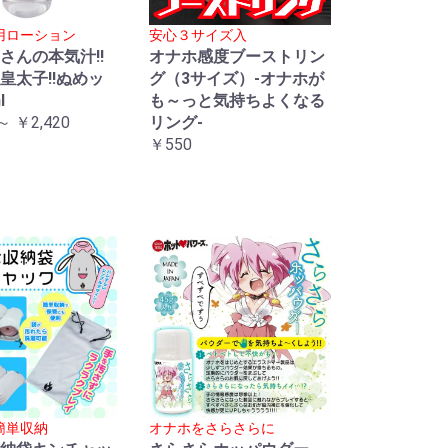
用ローション
安心３サイズ入
さんの本気汁!!
オナホ感度ブーストリン
皇太子!!ぬめッ
グ（3サイズ）-オナホが
l
も～っと気持ちよくなる
～ ￥2,420
リング-
￥550
簡単収納
オナホをさらさらに