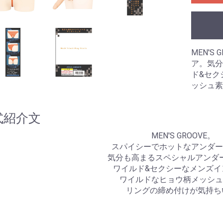
のみ)
ングあり)
ーション
拡張
浄
ラ
ル
 アネロス
ネクサス
ク
リップ
プ
束
ズ
ル
リー
ーム
ズ
ブラジャー
ショーツ
ブラジャー＆ショーツ
ストッキング
ガーターベルト
キャミソール
ベビードール
テディ
ビスチェ
ワンピース
レオタード
ボディコン
ボンテージ
その他
水着
ビジネス
スポーツ
スクール
その他
MEN'
・目的別グッズ
パの日常(351
パの日常(201
パの日常(251
パの日常(151
パの日常(121
パの日常(91～
パの日常(61～
パの日常(31～
パの日常(1～
学
ルコラム
ルのある風俗店
コレ知ってん
のチン性活
と星占い
夢乃様のオナホ責め
オナホールの選び方
オナホールトリビア
ア。気分
クス
ド&セク
ンス
ッシュ素
式紹介文
MEN'S GROOVE。
スパイシーでホットなアンダー
気分も高まるスペシャルアンダ
ワイルド&セクシーなメンズイ
ワイルドなヒョウ柄メッシュ
リングの締め付けが気持ち