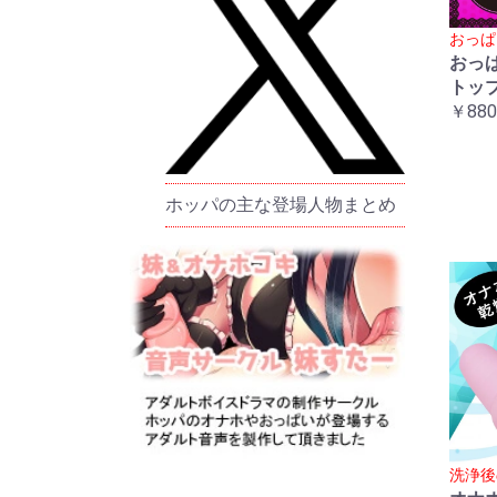
おっぱ
おっ
トッ
￥880
ホッパの主な登場人物まとめ
洗浄後