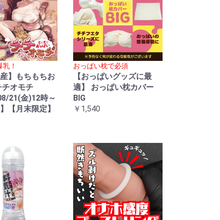
爆乳！
おっぱい枕で必須
産】もちもちお
【おっぱいグッズに最
チチオモチ
適】 おっぱい枕カバー
08/21(金)12時～
BIG
】【月末限定】
￥1,540