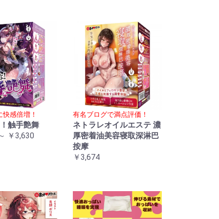
に快感倍増！
有名ブログで満点評価！
！触手艶舞
ネトラレオイルエステ 濃
～ ￥3,630
厚密着油美容寝取深淋巴
按摩
￥3,674