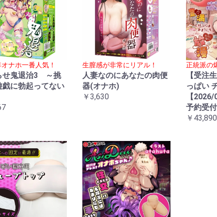
5年オナホ一番人気！
生膣感が非常にリアル！
正統派の
らせ鬼退治3 ～挑
人妻なのにあなたの肉便
【受注生
遊戯に勃起ってない
器(オナホ)
っぱい 
～
￥3,630
【2026/
67
予約受付
￥43,890