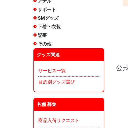
アナル
非電動
電動(振動
電動(スイ
アナルロ
プラグ・
前立腺
アナル洗
エネマグ
メテオー
ANEROS
NEXUS 
その他
サポート
包茎矯正
増強
リング
サック
女性用
その他
SMグッズ
手枷
足枷
口枷
アイマス
首輪
ボディク
縄・ロー
その他拘
ムチ
ローソク
尿道グッ
低周波
医療用
メテオー
その他
下着・衣装
ランジェ
コスチュ
タマトイ
男の娘
使用済み
タイツ
その他
記事
タイプ別
漫画:ホッ
漫画:ホッ
漫画:ホッ
漫画:ホッ
漫画:ホッ
漫画:ホッ
漫画:ホッ
漫画:ホッ
漫画:ホッ
オナホ文
オナホー
オナホー
みくらの
ぴょん吉
愛とSEX
インデッ
～)
～250)
～350)
～200)
～150)
120)
90)
60)
30)
ぐ?
その他
雑貨
メンテナ
香水
お風呂
収納
本
その他
グッズ関連
公
サービス一覧
目的別グッズ選び
各種 募集
商品入荷リクエスト