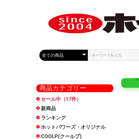
商品カテゴリー
セール中（17件）
COOLP
最大50%
セール
ール
新商品
ランキング
ホットパワーズ・オリジナル
大型商品
オナホー
おっぱい
HOCS(
ローショ
メンテナ
雑貨
お得セッ
特別サー
METEO(
フェラ魔
触手裏剣
オナホ文
廃番
オナホー
COOLP(クールプ)