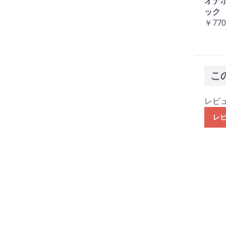
オナ
ック
￥770
こ
レビ
レ