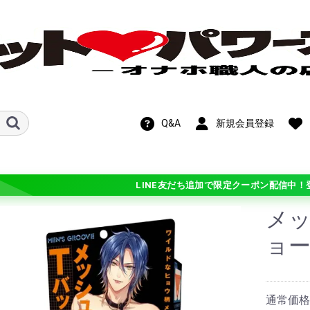
Q&A
新規会員登録
LINE友だち追加で限定クーポン配信中！
メッ
新作！期間限定
OFF!在庫処分セ
ョ
ル
ホットパワーズ・
ン
ンス
ト
ビス
メテオ)
チオ シリーズ
 シリーズ
学
ギチ硬(+3)
バリ硬(+2)
硬(+1)
普通(0)
柔(-1)
バリ柔(-2)
ふわ柔(-3)
ル・カスタマイ
通常価格：