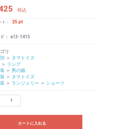
425
税込
25 pt
ント：
ード：
a13-1415
ゴリ
別
＞
タマトイズ
ージャー
リティ
＞
リング
装
＞
男の娘
装
＞
タマトイズ
装
＞
ランジェリー
＞
ショーツ
カートに入れる