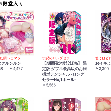
25殿堂入り
た腰へこマット
伝説のロングセラー
使うほど
タクルンルン
【期間限定常設販売】 限
おイキよ
58 ～ ￥4,477
定版 ダブル最高級のお嬢
￥3,300 
様ポテンシャル -ロング
セラーNo,1ホール-
￥5,566