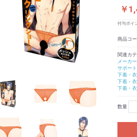
ス)
品
品
品
￥1,
付与ポイ
プロジェクト
商品コ
念
念
念
念
念
念
サービス
関連カテ
ワーズ
クールプ)
ーと
ジャパン
ファクトリー
TOYS
ロワン
イトイズ
生活研究所
株式会社
テル
工業
メディカル社
スッキリ
ンデマンド
ズ
ク
サカイ
ート
産業株式会社
フト
旧:エグゼ)
旧:G
:PPP)
イ
スティックベイ
ックス社
ュライト
技研
ィアジャパン
アイズ
ビジョン
ャパン
工芸
ワン
 アネロス
DS
fire
TE(エクゼキュー
OYZ
-LOVE(ラブク
トリー
b
ACTOR(ラブファ
apan
MAX (メンズマッ
sign(モードデ
(ノトワ)
OYS
D
AN
N
ido
apan
te
B (イエロラボ)
メーカー
)
ASTICBABY
ウインズ)
す
材・形状等の特
ーズで探す
評価
評価
評価★★★(普
価★★(低め)
価★(最低)
小型オナホール
ハンドホール
カップ
電動
フェラオナホール
アナル
大型(5kg未満)
超大型(5kg以上)
ダッチワイフ対応
オナホ固定具
おっぱい
床オナ
コラボ企画
メンテナンス・アクセサ
特殊
非貫通
貫通
やや柔らかい
柔らかい
普通
やや固い
固い
発泡素材
透明素材
有機体加工
ギャップ二層構造
二層構造
三層構造
多層構造
特殊造形
処女膜ギミック
子宮ギミック
イボヒダ混合
イボ
ヒダ
膜ヒダ
2穴ホール
スパイラル
触手/ヒモ
ロリ
すじまん
アニメパロディ
無次元構造
リアル
AV女優
トルソー
特殊構造
すじまん
ぷにばーじん
ぷにあな
セブンティーン
ヴァージンループ
名器
半熟サキュバス
ポンコツ
真実の口
A10ピストンSA
A10サイクロンSA
床オナ式
亀頭専用マッサ
ピストン
バーチャルリア
サポート
(最高)
良い)
リ
下着・衣
下着・衣
トエアピロー
トエアピロー
トボディピロー
ト二股エアピロ
ト二股クッショ
トハグピロー
サートエアピロ
ブドール
リックドール
ン
リ
ふぇありーどーる
その他
空気少女
LOVE BODY
下着・衣
リジナル
用
い
香りつき
におすすめ
グライド
以上)
ション
ンたっぷり
数量
16cmまでの短
7cm～20cm
21cm以上の大
ブあり
ブなし
あり
なし
クセサリ
準サイズ)
)
ク
タッチメント
ス＆乳首用
ンド