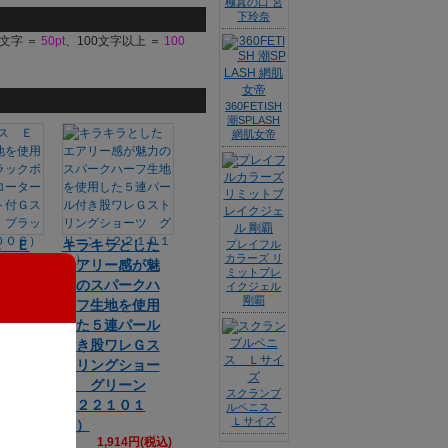
極真の口 宮
下玲奈
9文字 ＝
50pt
、100文字以上 ＝
100
360FETISH
潮SPLASH
網肌女帝
ス Ｅ
キラキラとした
プレイフル
カラーズ リ
生地を
エアリー感が魅
ミットブレ
６連ブ
力のスパークハ
イクジェル
剛覇
ール付
ーフ生地を使用
ター収
した５連パール
ト付Ｇ
付き股ワレＧス
ーツ
トリングショー
（２２
ツ グリーン
スクランブ
）
（２２１０１
ルペニス
3円(税込)
Ｌサイズ
８）
1,914円(税込)