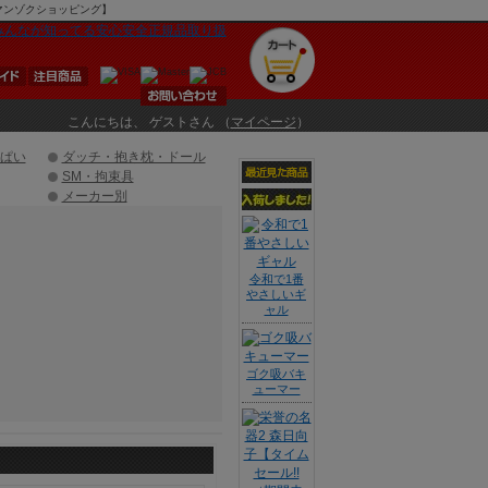
Uマンゾクショッピング】
こんにちは、 ゲストさん （
マイページ
）
ぱい
ダッチ・抱き枕・ドール
SM・拘束具
メーカー別
令和で1番
やさしいギ
ャル
ゴク吸バキ
ューマー