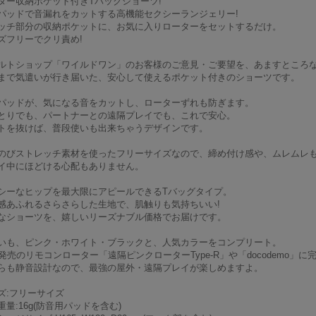
ター収納ポケット付きTバックショーツ!
パッドで音漏れをカットする高機能セクシーランジェリー!
ッチ部分の収納ポケットに、お気に入りローターをセットするだけ。
ズフリーでクリ責め!
ルトショップ「ワイルドワン」のお客様のご意見・ご要望を、あますところ
まで気遣いが行き届いた、安心して使えるポケット付きのショーツです。
パッドが、気になる音をカットし、ローターずれも防ぎます。
とりでも、パートナーとの遠隔プレイでも、これで安心。
トを抜けば、普段使いも出来ちゃうデザインです。
のびストレッチ素材を使ったフリーサイズなので、締め付け感や、ムレムレ
イ中にほどける心配もありません。
シーなヒップを最大限にアピールできるTバッグタイプ。
感あふれるさらさらした生地で、肌触りも気持ちいい!
なショーツを、嬉しいリーズナブル価格でお届けです。
いも、ピンク・ホワイト・ブラックと、人気カラーをコンプリート。
月発売のリモコンローター「遠隔ピンクローターType-R」や「docodemo」に
らも静音設計なので、最強の屋外・遠隔プレイが楽しめますよ。
ズ:フリーサイズ
重量:16g(防音用パッドを含む)