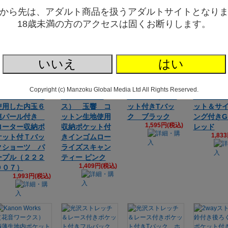
から先は、アダルト商品を扱うアダルトサイトとなり
18歳未満の方のアクセスは固くお断りします。
いいえ
はい
レディース Ｅ
Kanon Works
光沢ストレッチ
2wayス
Copyright (c) Manzoku Global Media Ltd All Rights Reserved.
６０００生地を
（花音ワーク
レース付きポケ
パール玉
使用した内玉６
ス） 玉響 コ
ット付きTバッ
ット＆サ
連パール付き
ットン生地使用
ク ブラック
ング付き
1,595円(税込)
ローター収納ポ
収納ポケット付
レッド
1,83
ケット付Ｔバッ
きインゴムロー
クショーツ パ
ライズスキャン
ープル（２２２
ティー ピンク
1,409円(税込)
００７）
1,993円(税込)