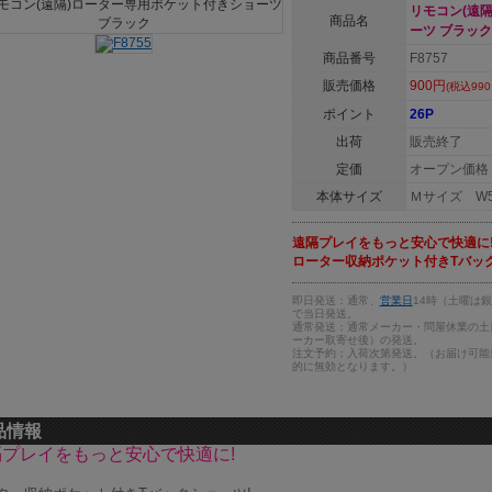
リモコン(遠
商品名
ーツ ブラック
商品番号
F8757
販売価格
900円
(税込990
ポイント
26P
出荷
販売終了
定価
オープン価格
本体サイズ
Ｍサイズ W58
遠隔プレイをもっと安心で快適に
ローター収納ポケット付きTバック
即日発送：通常、
営業日
14時（土曜は
で当日発送。
通常発送：通常メーカー・問屋休業の土
ーカー取寄せ後）の発送。
注文予約：入荷次第発送。（お届け可能
的に無効となります。）
品情報
プレイをもっと安心で快適に!