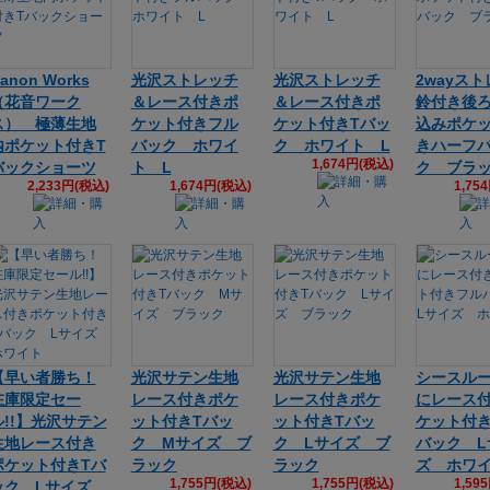
anon Works
光沢ストレッチ
光沢ストレッチ
2wayス
（花音ワーク
＆レース付きポ
＆レース付きポ
鈴付き後
ス） 極薄生地
ケット付きフル
ケット付きTバッ
込みポケ
内ポケット付きT
バック ホワイ
ク ホワイト L
きハーフ
1,674円(税込)
バックショーツ
ト L
ク ブラ
2,233円(税込)
1,674円(税込)
1,75
【早い者勝ち！
光沢サテン生地
光沢サテン生地
シースル
在庫限定セー
レース付きポケ
レース付きポケ
にレース
ル!!】光沢サテン
ット付きTバッ
ット付きTバッ
ケット付
生地レース付き
ク Mサイズ ブ
ク Lサイズ ブ
バック L
ポケット付きTバ
ラック
ラック
ズ ホワ
1,755円(税込)
1,755円(税込)
1,59
ック Lサイズ