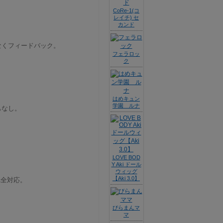
CoRe-1(コ
レイチ) セ
カンド
なくフィードバック。
フェラロッ
ク
はめキュン
学園 ルナ
もなし。
LOVE BOD
Y Aki ドール
ウィッグ
【Aki 3.0】
完全対応。
びらまんマ
マ