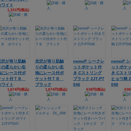
ホワイト
1,331円(税込)
光沢が有り肌触
光沢が有り肌触
nemoP シークレ
nemoP 
りの柔らかい生
りの柔らかい生
ットポケット付
ットポケ
地にレース付ポ
地にレース付ポ
き Cストリング
き Cスト
ケット付ＴＢ
ケット付ＴＢ
ブラック 2JT-PT
ヒョウ柄 2J
ホワイト
ブラック
046
048
1,674円(税込)
1,674円(税込)
638円(税込)
63