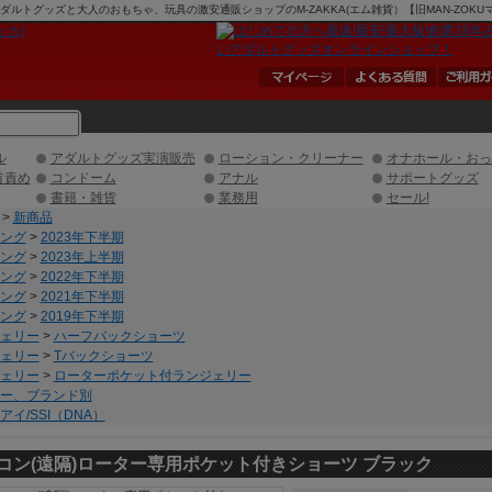
アダルトグッズと大人のおもちゃ、玩具の激安通販ショップのM-ZAKKA(エム雑貨）【旧MAN-ZOK
ル
アダルトグッズ実演販売
ローション・クリーナー
オナホール・おっ
首責め
コンドーム
アナル
サポートグッズ
書籍・雑貨
業務用
セール!
>
新商品
ング
>
2023年下半期
ング
>
2023年上半期
ング
>
2022年下半期
ング
>
2021年下半期
ング
>
2019年下半期
ェリー
>
ハーフバックショーツ
ェリー
>
Tバックショーツ
ェリー
>
ローターポケット付ランジェリー
ー、ブランド別
イ/SSI（DNA）
コン(遠隔)ローター専用ポケット付きショーツ ブラック