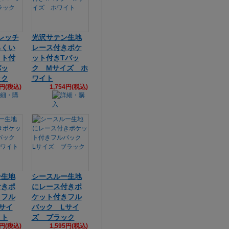
トレッチ
光沢サテン生地
ろくい
レース付きポケ
ット付
ット付きTバッ
バッ
ク Mサイズ ホ
ック
ワイト
4円(税込)
1,754円(税込)
ー生地
シースルー生地
付きポ
にレース付きポ
きフル
ケット付きフル
サイ
バック Lサイ
イト
ズ ブラック
5円(税込)
1,595円(税込)