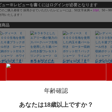
ビュー
※レビューを書くにはログインが必要となります
でのご購入者様で 採用させていただいたレビューには、50文字未満＝
10pt
、50～9
付与いたします！
連商品
レディース Ｅ
キラキラとした
レディース Ｅ
レディー
６０００生地を
エアリー感が魅
６０００生地を
６０００
使用した６連ブ
力のスパークハ
使用した内玉６
使用した
ラックボール付
ーフ生地を使用
連パール付き
ラックボ
き ローター収
した５連パール
ローター収納ポ
き ロー
納ポケット付Ｇ
付き股ワレＧス
ケット付Ｔバッ
納ポケッ
年齢確認
ストショーツ
トリングショー
クショーツ ラ
ストショ
ホワイト（２２
ツ ローズ（２
イムグリーン
ブラック
２００６）
２１０１８）
（２２２００
２００６
あなたは18歳以上ですか？
1,993円(税込)
1,914円(税込)
1,99
７）
1,993円(税込)