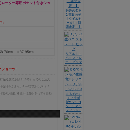
隔)ローター専用ポケット付きショ
栄誉の名器
2 森日向子
【タイムセ
ール!!（期
円)
間未定）】
-70cm Ｈ87-95cm
リアル！生
ペニ ストレ
ート ビッグ
!
ショーツ!
銀行振込支払を除き10時）までのご注文
日祝日を含まない1～4営業日以内（メ
日前のお届け希望日は選択されても自動
まるでホン
モノ生感
覚!! シリコ
ン・リアル
ディルド 3