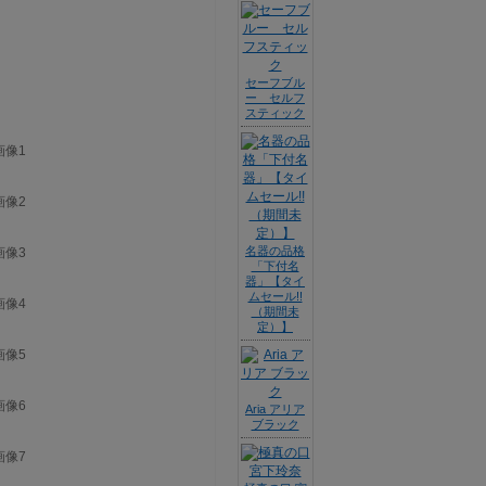
セーフブル
ー セルフ
スティック
名器の品格
「下付名
器」【タイ
ムセール!!
（期間未
定）】
Aria アリア
ブラック