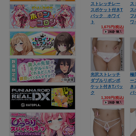
ストレッチレー
ス
スポケット付きT
ス
バック ホワイ
フ
ト
ワ
1,675円(税込)
光沢ストレッチ
極
ダブルリボンポ
ー
ケット付きTバッ
き
ク
バ
1,309円(税込)