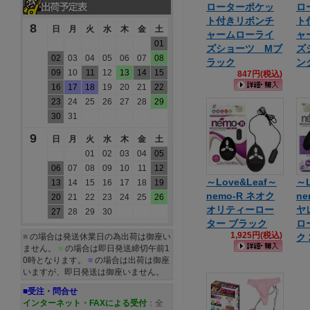
ローターポケッ
ロ
ト付きリボンチ
ト
8
日
月
火
水
木
金
土
ャームローライ
ャ
01
ズショーツ Mブ
ズ
02
03
04
05
06
07
08
ラック
ン
09
10
11
12
13
14
15
847円(税込)
16
17
18
19
20
21
22
23
24
25
26
27
28
29
30
31
9
日
月
火
水
木
金
土
01
02
03
04
05
06
07
08
09
10
11
12
～Love&Leaf～
～L
13
14
15
16
17
18
19
nemo-R ネオク
n
20
21
22
23
24
25
26
オリティーロー
ヤ
27
28
29
30
ター ブラック
ロ
1,925円(税込)
■
の場合は発送休業日の為出荷は御座い
ク 
ません。
■
の場合は即日発送締切午前1
0時となります。
■
の場合は出荷は御座
いますが、即日発送は御座いません。
■受注・問合せ
インターネット・FAXによる受付
：全