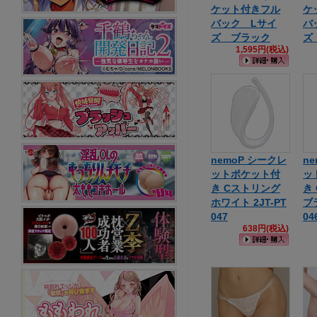
ケット付きフル
ケ
バック Lサイ
バ
ズ ブラック
ズ
1,595円(税込)
nemoP シークレ
n
ットポケット付
ッ
き Cストリング
き
ホワイト 2JT-PT
ブラ
047
04
638円(税込)