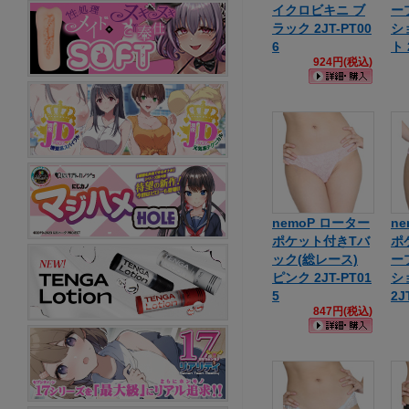
イクロビキニ ブ
ー
ラック 2JT-PT00
シ
6
ト 
924円(税込)
nemoP ローター
n
ポケット付きTバ
ポ
ック(総レース)
ー
ピンク 2JT-PT01
シ
5
2J
847円(税込)