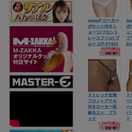
nemoP ローター
n
ポケット付きシ
ポ
ョーツ(フロント
ッ
レースフリル) ブ
ブラ
ルー 2JT-PT021
01
893円(税込)
ストレッチ生地
ト
フロントアクセ
ー
付きローター収
ー
納Ｇスト ブラ
バ
ック
ト
1,309円(税込)