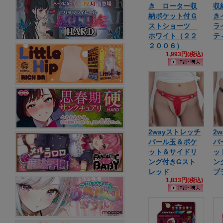
き ローター収
収
納ポケット付Ｇ
き
ストショーツ
ラ
ホワイト（２２
テ
２００６）
1,993円(税込)
2wayストレッチ
2
パール玉＆ポケ
パ
ット＆サイドリ
ッ
ング付きGスト
ン
レッド
ブ
1,833円(税込)