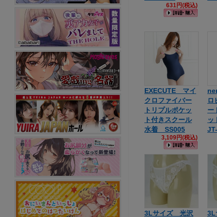
631円(税込)
EXECUTE マイ
n
クロファイバー
ロ
トリプルポケッ
ー
ト付きスクール
ッ
水着 SS005
JT
3,109円(税込)
3Lサイズ 光沢
3