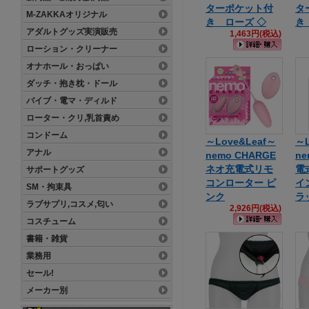
ターポケット付
タ
M-ZAKKAオリジナル
き ローズ ◇
き
アダルトグッズ実演販売
1,463円(税込)
ローション・クリーナー
オナホール・おっぱい
ダッチ・抱き枕・ドール
バイブ・電マ・ディルド
ローター・クリ,乳首責め
コンドーム
～Love&Leaf～
～L
アナル
nemo CHARGE
n
ネオ充電式リモ
電
サポートグッズ
コンローター ピ
イ
SM・拘束具
ンク
ラ
ラブサプリ,コスメ,匂い
2,926円(税込)
コスチューム
書籍・雑貨
業務用
セール!
メーカー別