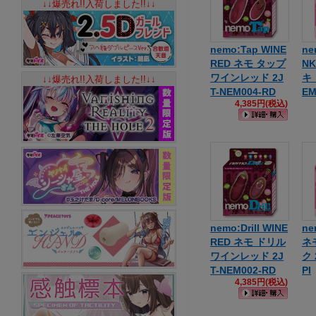
↓↓爆売れ!!入荷しました!!↓↓
nemo:Tap WINE
ne
RED ネモ タップ
N
ワインレッド 2J
キ 
↓↓爆売れ!!入荷しました!!↓↓
T-NEM004-RD
EM
4,385円(税込)
nemo:Drill WINE
ne
RED ネモ ドリル
ネ
ワインレッド 2J
ク 
T-NEM002-RD
PI
4,385円(税込)