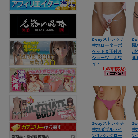
2wayストレッチ
2
生地ローターポ
黒
ケット＆玉付き
ポ
ショーツ ホワ
き
イト
1,463円(税込)
2wayストレッチ
2
生地ダブルライ
生
ンＴバックロー
ン
新商品・新規取扱商品