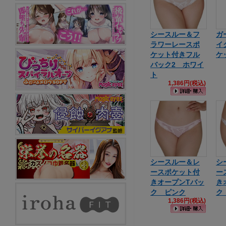
シースルー＆フ
ガ
ラワーレースポ
イ
ケット付きフル
ケ
バック2 ホワイ
ト
1,386円(税込)
シースルー＆レ
シ
ースポケット付
ー
きオープンTバッ
き
ク ピンク
ク
1,386円(税込)