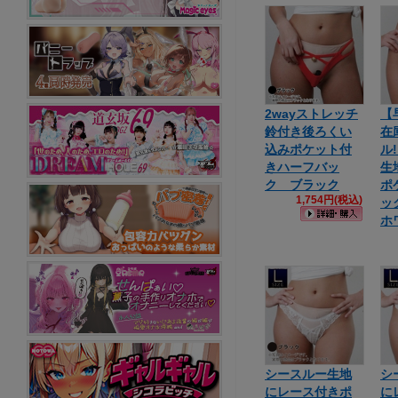
2wayストレッチ
【
鈴付き後ろくい
在
込みポケット付
ル
きハーフバッ
生
ク ブラック
ポ
1,754円(税込)
ッ
ホ
シースルー生地
シ
にレース付きポ
に