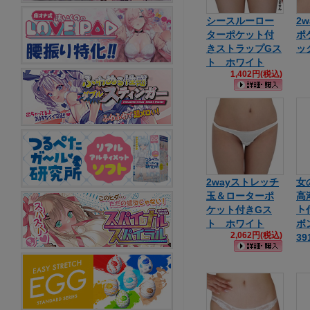
シースルーロー
2
ターポケット付
ポ
きストラップGス
ッ
ト ホワイト
1,402円(税込)
2wayストレッチ
女
玉＆ローターポ
高
ケット付きGス
ト
ト ホワイト
ボ
2,062円(税込)
39