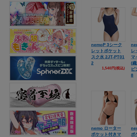
nemoP 3シーク
n
レットポケット
レ
スク水 2JT-PT01
マ
2
(
1,540円(税込)
ピン
8
nemo ローター
n
ポケット付きマ
ポ