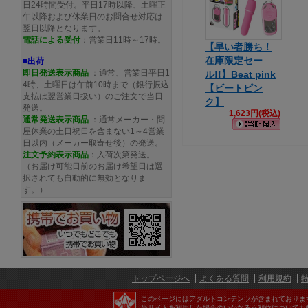
日24時間受付。平日17時以降、土曜正
午以降および休業日のお問合せ対応は
翌日以降となります。
電話による受付
：営業日11時～17時。
【早い者勝ち！
在庫限定セー
■出荷
即日発送表示商品
：通常、営業日平日1
ル!!】Beat pink
4時、土曜日は午前10時まで（銀行振込
【ビートピン
支払は翌営業日扱い）のご注文で当日
ク】
発送。
1,623円(税込)
通常発送
表示商品
：通常メーカー・問
屋休業の土日祝日を含まない1～4営業
日以内（メーカー取寄せ後）の発送。
注文予約
表示商品
：入荷次第発送。
（お届け可能日前のお届け希望日は選
択されても自動的に無効となりま
す。）
トップページへ
よくある質問
利用規約
このページにはアダルトコンテンツが含まれておりま
当サイトを利用した場合のいかなる不利益についても