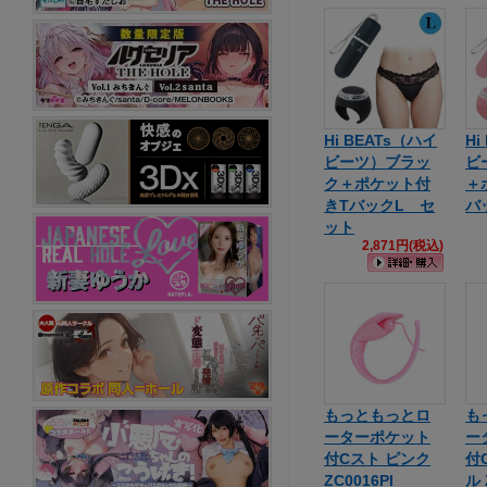
Hi BEATs（ハイ
Hi
ビーツ）ブラッ
ビ
ク＋ポケット付
＋
きTバックL セ
バ
ット
2,871円(税込)
もっともっとロ
も
ーターポケット
ー
付Cスト ピンク
付
ZC0016PI
ル 