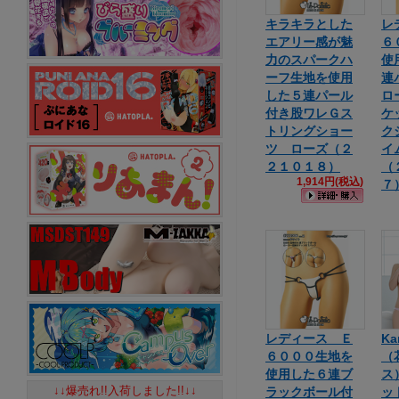
キラキラとした
レ
エアリー感が魅
６
力のスパークハ
使
ーフ生地を使用
連
した５連パール
ロ
付き股ワレＧス
ケ
トリングショー
ク
ツ ローズ（２
イ
２１０１８）
（
1,914円(税込)
７
レディース Ｅ
Ka
６０００生地を
（
使用した６連ブ
ス
↓↓爆売れ!!入荷しました!!↓↓
ラックボール付
ッ