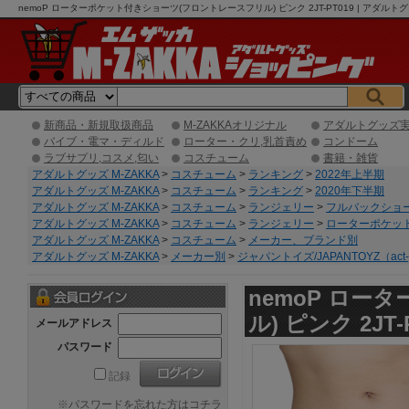
nemoP ローターポケット付きショーツ(フロントレースフリル) ピンク 2JT-PT019 | ア
新商品・新規取扱商品
M-ZAKKAオリジナル
アダルトグッズ
バイブ・電マ・ディルド
ローター・クリ,乳首責め
コンドーム
ラブサプリ,コスメ,匂い
コスチューム
書籍・雑貨
アダルトグッズ M-ZAKKA
>
コスチューム
>
ランキング
>
2022年上半期
アダルトグッズ M-ZAKKA
>
コスチューム
>
ランキング
>
2020年下半期
アダルトグッズ M-ZAKKA
>
コスチューム
>
ランジェリー
>
フルバックショ
アダルトグッズ M-ZAKKA
>
コスチューム
>
ランジェリー
>
ローターポケッ
アダルトグッズ M-ZAKKA
>
コスチューム
>
メーカー、ブランド別
アダルトグッズ M-ZAKKA
>
メーカー別
>
ジャパントイズ/JAPANTOYZ（act-
nemoP ロ
ル) ピンク 2JT-
メールアドレス
パスワード
記録
※
パスワードを忘れた方はコチラ