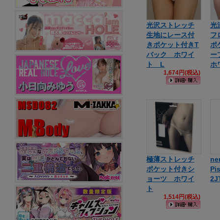
光沢ストレッチ
光
生地にレース付
フ
きポケット付きT
ポ
バック ホワイ
ー
ト L
ホ
1,674円(税込)
極薄ストレッチ
ne
ポケット付きシ
Pi
ョーツ ホワイ
2J
ト
1,514円(税込)