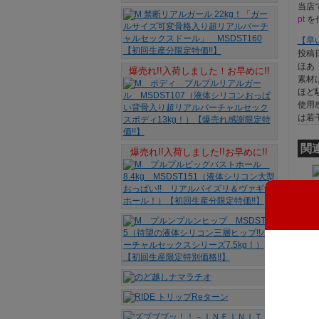
当店
pt
を
【早い
投稿日
ほあ
爆売れ!!入荷しました！お早めに!!
素材
ほど
使用
は若
関
爆売れ!!入荷しました!!お早めに!!
3
L
U