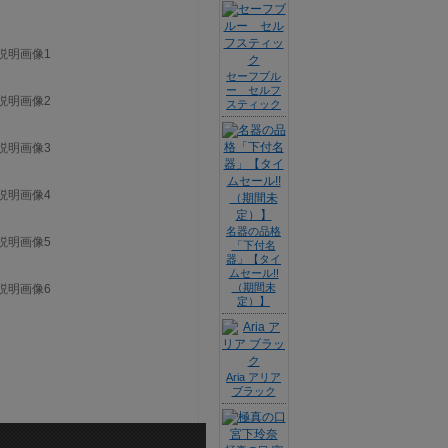
セーフブル
ー セルフ
スティック
名器の品格
「下付名
器」【タイ
ムセール!!
（期間未
定）】
Aria アリア
ブラック