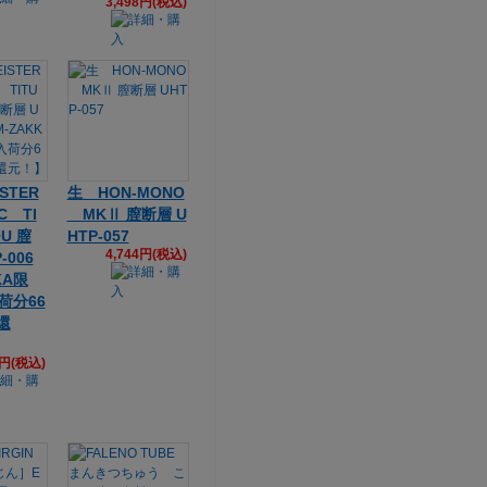
3,498円(税込)
STER
生 HON-MONO
C TI
MKⅡ 膣断層 U
U 膣
HTP-057
4,744円(税込)
-006
KA限
荷分66
還
5円(税込)