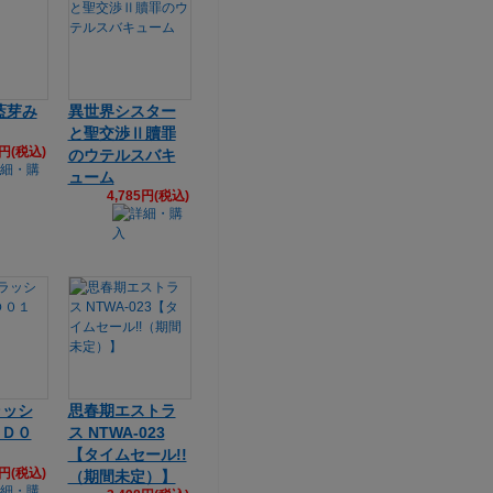
藍芽み
異世界シスター
と聖交渉Ⅱ贖罪
2円(税込)
のウテルスバキ
ューム
4,785円(税込)
ラッシ
思春期エストラ
ＡＤ０
ス NTWA-023
【タイムセール!!
9円(税込)
（期間未定）】