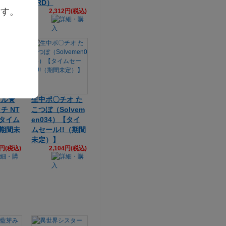
7円(税込)
ARD）
ます。
2,312円(税込)
ャル★
生中ポ〇チオ た
チ NT
こつぼ（Solvem
【タイム
en034）【タイ
（期間未
ムセール!!（期間
未定）】
4円(税込)
2,104円(税込)