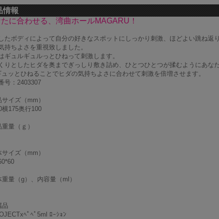
品情報
たに合わせる、湾曲ホールMAGARU！
したボディによって自分の好きなスポットにしっかり刺激、ほどよい跳ね返
気持ちよさを重視致しました。
はギュルギュルっとひねって刺激します。
くりとしたヒダを奥までぎっしり敷き詰め、ひとつひとつが揉むようにあな
ギュッとひねることでヒダの気持ちよさに合わせて刺激を倍増させます。
号：2403307
品サイズ（mm）
0横175奥行100
品重量（ｇ）
体サイズ（mm）
60*60
体重量（g）、内容量（ml）
属品
JECTxﾍﾟﾍﾟ5ml ﾛｰｼｮﾝ