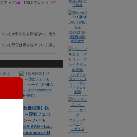
極真の口 宮
9文字 ＝
50pt
、100文字以上 ＝
100
下玲奈
360FETISH
しているが耐久性も問題ない。使う
潮SPLASH
網肌女帝
している部分は搔き分けていく感じ
プレイフル
カラーズ リ
ミットブレ
イクジェル
剛覇
ん淫ぱ
【数量限定】快
WA-04
〇 ～淫欲フェロ
セー
モン～ ハード
スクランブ
ルペニス
間未
（KAIKAN～lust
Ｌサイズ
pheromone～H