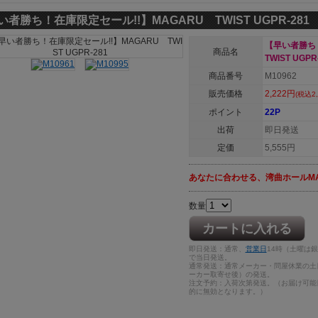
い者勝ち！在庫限定セール!!】MAGARU TWIST UGPR-281
【早い者勝ち
商品名
TWIST UGPR
商品番号
M10962
販売価格
2,222円
(税込2,
ポイント
22P
出荷
即日発送
定価
5,555円
あなたに合わせる、湾曲ホールMA
数量
カートに入れる
即日発送：通常、
営業日
14時（土曜は
で当日発送。
通常発送：通常メーカー・問屋休業の土
ーカー取寄せ後）の発送。
注文予約：入荷次第発送。（お届け可能
的に無効となります。）