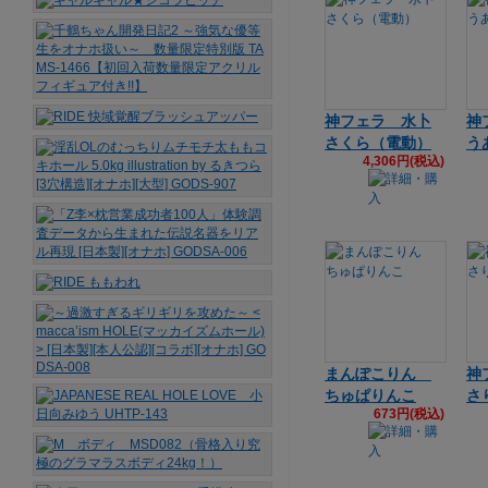
神フェラ 水卜
神
さくら（電動）
う
4,306円(税込)
まんぽこりん
神
ちゅぱりんこ
さ
673円(税込)