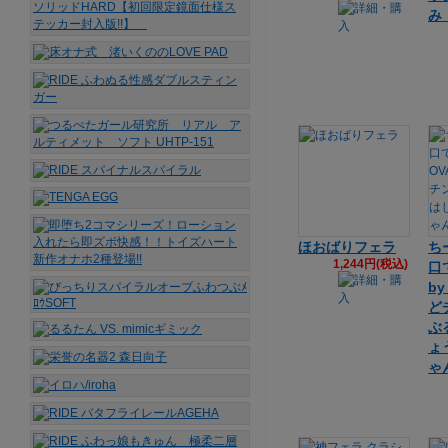
み
ほおばりフェラ
ち
1,244円(税込)
口
b
ど
ぶ
ょ
ゃ