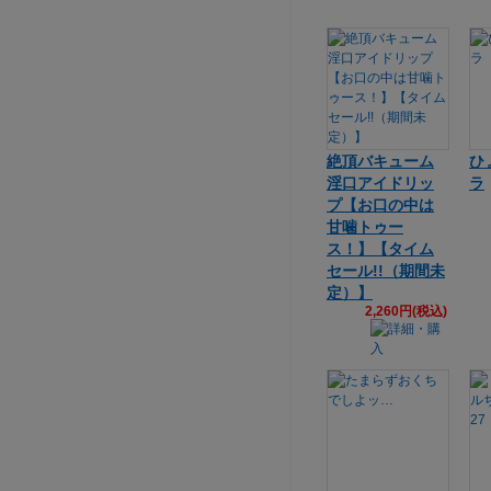
絶頂バキューム
ひ
淫口アイドリッ
ラ
プ【お口の中は
甘噛トゥー
ス！】【タイム
セール!!（期間未
定）】
2,260円(税込)