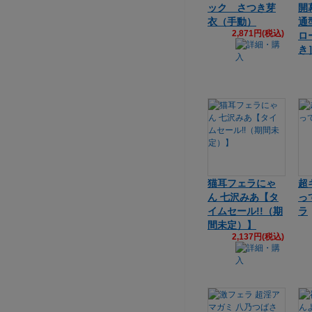
ック さつき芽
開幕
衣（手動）
通
2,871円(税込)
ロ
き］
猫耳フェラにゃ
超
ん 七沢みあ【タ
っ
イムセール!!（期
ラ
間未定）】
2,137円(税込)