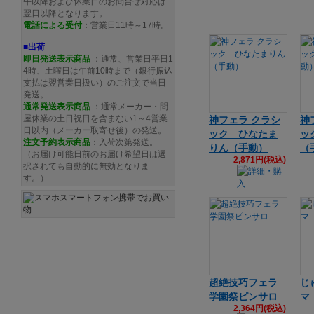
午以降および休業日のお問合せ対応は
翌日以降となります。
電話による受付
：営業日11時～17時。
■出荷
即日発送表示商品
：通常、営業日平日1
4時、土曜日は午前10時まで（銀行振込
支払は翌営業日扱い）のご注文で当日
発送。
通常発送
表示商品
：通常メーカー・問
屋休業の土日祝日を含まない1～4営業
神フェラ クラシ
神
日以内（メーカー取寄せ後）の発送。
ック ひなたま
ッ
注文予約
表示商品
：入荷次第発送。
りん（手動）
（
（お届け可能日前のお届け希望日は選
2,871円(税込)
択されても自動的に無効となりま
す。）
超絶技巧フェラ
じ
学園祭ピンサロ
マ
2,364円(税込)