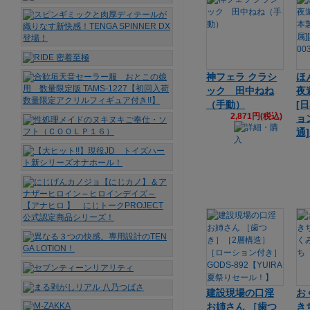
神フェラ クラシ
ほ
ック 田中ねね
夜
（手動）
[
2,871円(税込)
ョ
通]
建設現場の口淫
お
お姉さん ［歯つ
き