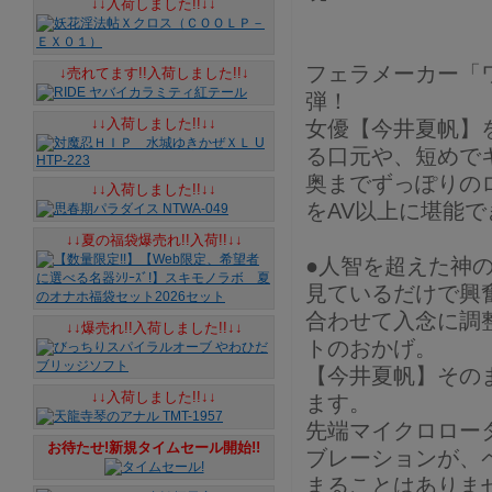
↓↓入荷しました!!↓↓
フェラメーカー「
↓売れてます!!入荷しました!!↓
弾！
↓↓入荷しました!!↓↓
女優【今井夏帆】
る口元や、短めで
奥までずっぽりの
↓↓入荷しました!!↓↓
をAV以上に堪能で
↓↓夏の福袋爆売れ!!入荷!!↓↓
●人智を超えた神
見ているだけで興
合わせて入念に調
↓↓爆売れ!!入荷しました!!↓↓
トのおかげ。
【今井夏帆】その
↓↓入荷しました!!↓↓
ます。
先端マイクロロー
お待たせ!新規タイムセール開始!!
ブレーションが、
まることはありま