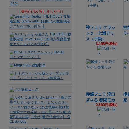
↓↓爆売れ!!入荷しました!!↓↓
神フェラ クラシ
性
ック 七瀬アリ
ラ-
ス（手動）
3,158円(税込)
極嬢フェラ 淫口
極
ぎゃる 春陽モカ
奈
2,583円(税込)