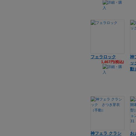
フェラロック
神
1,467円(税込)
ッ
動
神フェラ クラシ
お