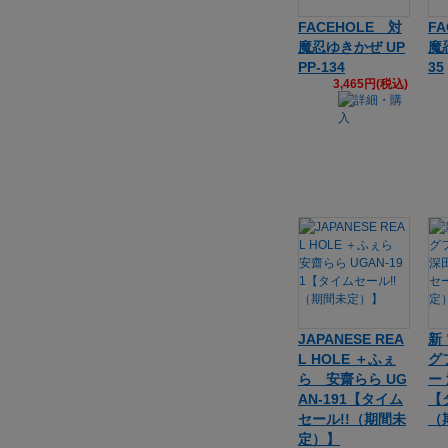
FACEHOLE 対
F
魔忍ゆきかぜ UP
魔忍
PP-134
35
3,465円(税込)
JAPANESE REA
新
L HOLE ＋ふぇ
グ
ら 安齋らら UG
ー
AN-191【タイム
【
セール!!（期間未
（
定）】