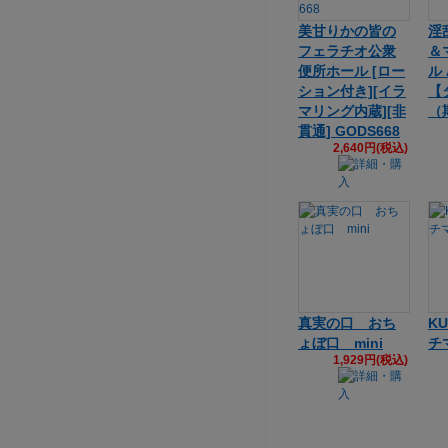
美甘りかの皆の
淫
フェラチオ公衆
＆
便所ホール [ロー
ル 
ション付き][イラ
【
マリング内蔵][非
（
貫通] GODS668
2,640円(税込)
真実の口 おち
KU
ょぼ口 mini
チ
1,929円(税込)