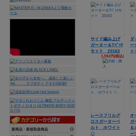
サイド編み上げ
ダ
ガーター＆Tﾊﾞｯｸ
ー
セット Z0162
ッ
1,592円(税込)
レースフリルグ
オ
ロスガーターベ
ガ
ルト ホワイト
＆
新商品・新規取扱商品
◇
ー