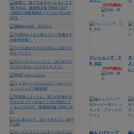
ＢＫ）
◇
701円(税込)
クレシェンテ C
ネ
R_022
ス
765円(税込)
レ
編み上げテープ
編