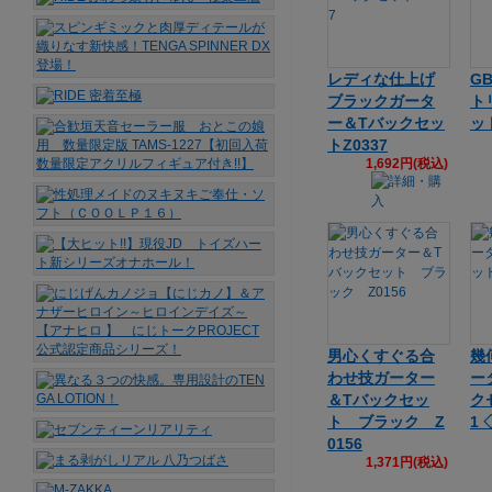
レディな仕上げ
G
ブラックガータ
ト
ー＆Tバックセッ
ッ
トZ0337
1,692円(税込)
男心くすぐる合
幾
わせ技ガーター
ー
＆Tバックセッ
ク
ト ブラック Z
1 
0156
1,371円(税込)