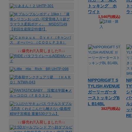
付ガーター用ス
付
トッキング ホ
ト
ワイト
ラ
1,546円(税込)
↓↓爆売れ!!入荷しました!!↓↓
NIPPORIGIFT S
NI
TYLISH AVENUE
TY
ガーリーガータ
シ
ーストッキングB
パ
L B14BL
ル
382円(税込)
ッ
RE
↓↓爆売れ!!入荷しました!!↓↓