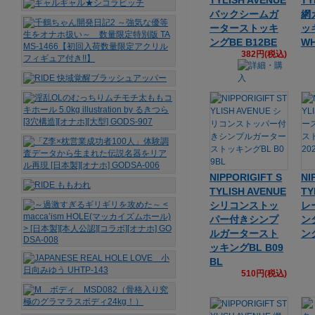
TYLISH AVENUE
TY
バックシームガ
網
ーターストッキ
ッ
ングBE B12BE
W
382円(税込)
NIPPORIGIFT S
NI
TYLISH AVENUE
TY
シリコンストッ
レ
パー付きシンプ
ン
ルガータースト
ング
ッキングBL B09
BL
510円(税込)