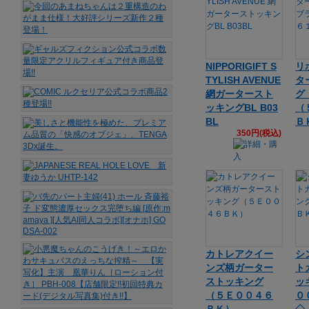
NIPPORIGIFT S
リ
TYLISH AVENUE
タ
網ガータースト
グ
ッキングBL B03
（
BL
Ｂ
350円(税込)
カトレアクイー
シ
ンズ柄ガーター
ト
ストッキング
ッ
（５Ｅ００４６
０