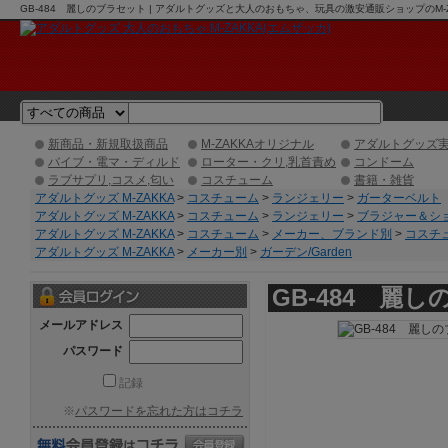
GB-484 麗しのブラセット | アダルトグッズと大人のおもちゃ、玩具の激安通販ショップのM-Z
新商品・新規取扱商品
M-ZAKKAオリジナル
アダルトグッズ
バイブ・電マ・ディルド
ローター・クリ,乳首責め
コンドーム
ラブサプリ,コスメ,匂い
コスチューム
書籍・雑貨
アダルトグッズ M-ZAKKA
>
コスチューム
>
ランジェリー
>
ガーターベルト
アダルトグッズ M-ZAKKA
>
コスチューム
>
ランジェリー
>
ブラジャー＆シ
アダルトグッズ M-ZAKKA
>
コスチューム
>
メーカー、ブランド別
>
コスチ
アダルトグッズ M-ZAKKA
>
メーカー別
>
ガーデン/Garden
GB-484 麗
メールアドレス
パスワード
記録
※
パスワードを忘れた方はコチラ