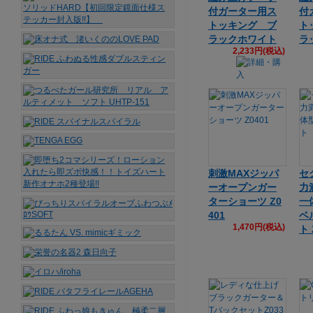
付ガーター用ス
付
トッキング ブ
ト
ラックホワイト
ラ
2,233円(税込)
刺激MAXジッパ
セ
ーオープンガー
力満
ターショーツ Z0
一
401
ベ
1,470円(税込)
ト 