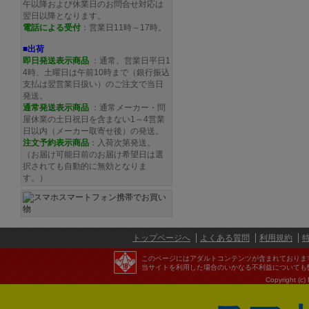
午以降および休業日のお問合せ対応は
翌日以降となります。
電話による受付
：営業日11時～17時。
■出荷
即日発送表示商品
：通常、営業日平日1
4時、土曜日は午前10時まで（銀行振込
支払は翌営業日扱い）のご注文で当日
発送。
通常発送
表示商品
：通常メーカー・問
屋休業の土日祝日を含まない1～4営業
日以内（メーカー取寄せ後）の発送。
注文予約
表示商品
：入荷次第発送。
（お届け可能日前のお届け希望日は選
択されても自動的に無効となりま
す。）
トップページへ
よくある質問
利用規約
このページにはアダルトコンテンツが含まれておりま
当サイトを利用した場合のいかなる不利益についても
Copyright (c)