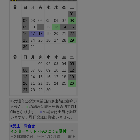
8
日
月
火
水
木
金
土
01
02
03
04
05
06
07
08
09
10
11
12
13
14
15
16
17
18
19
20
21
22
23
24
25
26
27
28
29
30
31
9
日
月
火
水
木
金
土
01
02
03
04
05
06
07
08
09
10
11
12
13
14
15
16
17
18
19
20
21
22
23
24
25
26
27
28
29
30
■
の場合は発送休業日の為出荷は御座い
ません。
■
の場合は即日発送締切午前1
0時となります。
■
の場合は出荷は御座
いますが、即日発送は御座いません。
■受注・問合せ
インターネット・FAXによる受付
：全
日24時間受付。平日17時以降、土曜正