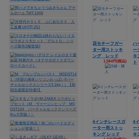
花モチーフガー
ハ
ター用ストッキ
ー
ング レッド
キ
1,564円(税込)
ト
4インチレースガ
4
ーター用ストッ
ー
キング レッド
キ