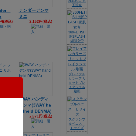
極真の口 宮
下玲奈
ifer
テンダーデンマ
α
ミニ
6円(税込)
2,152円(税込)
360FETISH
潮SPLASH
網肌女帝
プレイフル
カラーズ リ
ミットブレ
イクジェル
剛覇
ン フ
3WAY ハンディ
ミニ リ
デンマ(3WAY ha
ndheld DENMA)
9円(税込)
2,871円(税込)
スクランブ
ルペニス
Ｌサイズ