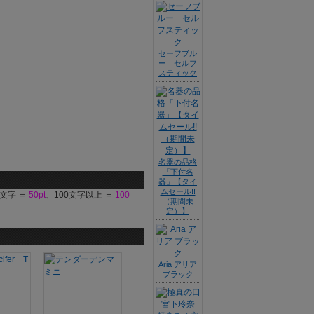
セーフブル
ー セルフ
スティック
名器の品格
「下付名
器」【タイ
ムセール!!
9文字 ＝
50pt
、100文字以上 ＝
100
（期間未
定）】
Aria アリア
ブラック