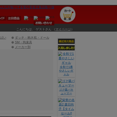
こんにちは、 ゲストさん （
マイページ
）
ぱい
ダッチ・抱き枕・ドール
SM・拘束具
メーカー別
令和で1番
やさしいギ
ャル
ゴク吸バキ
ューマー