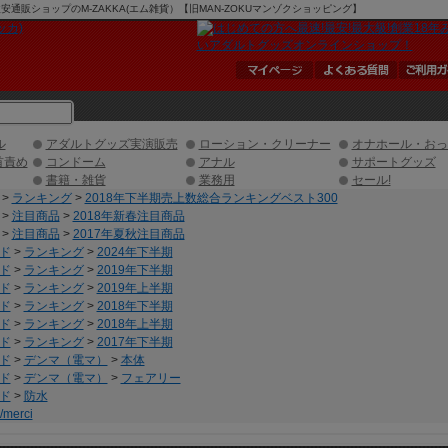
通販ショップのM-ZAKKA(エム雑貨）【旧MAN-ZOKUマンゾクショッピング】
ル
アダルトグッズ実演販売
ローション・クリーナー
オナホール・おっ
首責め
コンドーム
アナル
サポートグッズ
書籍・雑貨
業務用
セール!
>
ランキング
>
2018年下半期売上数総合ランキングベスト300
>
注目商品
>
2018年新春注目商品
>
注目商品
>
2017年夏秋注目商品
ド
>
ランキング
>
2024年下半期
ド
>
ランキング
>
2019年下半期
ド
>
ランキング
>
2019年上半期
ド
>
ランキング
>
2018年下半期
ド
>
ランキング
>
2018年上半期
ド
>
ランキング
>
2017年下半期
ド
>
デンマ（電マ）
>
本体
ド
>
デンマ（電マ）
>
フェアリー
ド
>
防水
merci