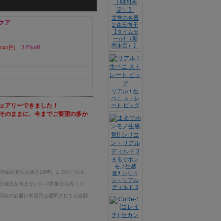
栄誉の名器
クア
2 森日向子
【タイムセ
ール!!（期
間未定）】
37%off
041円)
リアル！生
ペニ ストレ
ェアリーできました！
ート ビッグ
そのままに、今までご要望の多か
まるでホン
モノ生感
銀行振込支払を除き10時）までのご注文
覚!! シリコ
ン・リアル
日祝日を含まない1～4営業日以内（メ
ディルド 3
日前のお届け希望日は選択されても自動