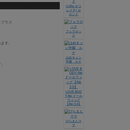
CoRe-1(コ
レイチ) セ
カンド
をプラス
フェラロッ
ク
めます。
はめキュン
学園 ルナ
す。
LOVE BOD
Y Aki ドール
ウィッグ
【Aki 3.0】
びらまんマ
マ