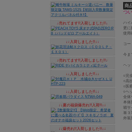
商
つ
ハイ
↓売れてます!!入荷しました!!↓
更に
使用
↓↓入荷しました!!↓↓
コー
今ま
↓売れてます!!入荷しました!!↓
ヘッ
↓↓入荷しました!!↓↓
○完
○高
○医
↓↓入荷しました!!↓↓
○ヘ
全体
本体
↓↓夏の福袋爆売れ!!入荷!!↓↓
箱サイ
単３
外装
↓↓爆売れ!!入荷しました!!↓↓