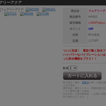
アリーアクア
商品名
フェアリーア
商品番号
W5902
販売価格
1,856円
(税込2,
ポイント
18P
出荷
即日発送
定価
3,278円
ついに完成！ 電池で動く防水フ
ハイパワーなバイブレーションは
った防水機能をプラス！！
数量
カートに入れる
即日発送：通常、
営業日
14時（土曜は
で当日発送。
通常発送：通常メーカー・問屋休業の土
ーカー取寄せ後）の発送。
注文予約：入荷次第発送。（お届け可能
的に無効となります。）