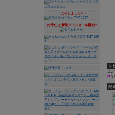
↓↓入荷しました!!↓↓
お待たせ!新規タイムセール開始!!
レ
当店
pt
を
関