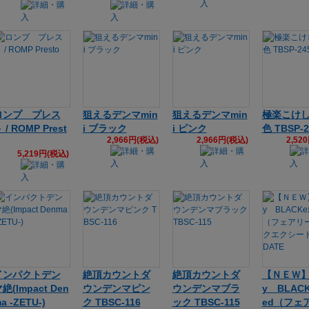
ロンプ プレス
狙えるデンマmin
狙えるデンマmin
極楽こけ
 / ROMP Prest
i ブラック
i ピンク
色 TBSP-2
2,966円(税込)
2,966円(税込)
2,52
5,219円(税込)
インパクトデン
絶頂カウントダ
絶頂カウントダ
【ＮＥＷ】 
絶(Impact Den
ウンデンマピン
ウンデンマブラ
y BLACK
a -ZETU-)
ク TBSC-116
ック TBSC-115
ed（フェ