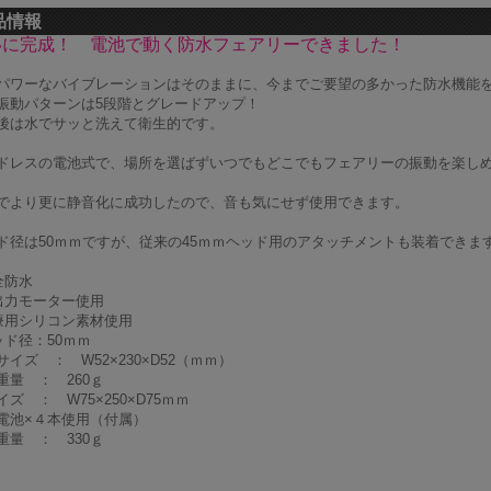
品情報
いに完成！ 電池で動く防水フェアリーできました！
パワーなバイブレーションはそのままに、今までご要望の多かった防水機能
振動パターンは5段階とグレードアップ！
後は水でサッと洗えて衛生的です。
ドレスの電池式で、場所を選ばずいつでもどこでもフェアリーの振動を楽し
でより更に静音化に成功したので、音も気にせず使用できます。
ド径は50ｍｍですが、従来の45ｍｍヘッド用のアタッチメントも装着できま
全防水
出力モーター使用
療用シリコン素材使用
ッド径：50ｍｍ
サイズ ： W52×230×D52（ｍｍ）
重量 ： 260ｇ
ズ ： W75×250×D75ｍｍ
電池×４本使用（付属）
重量 ： 330ｇ