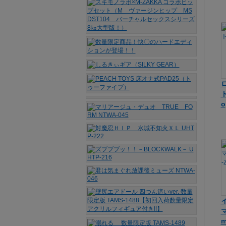
ト
o
マ
m