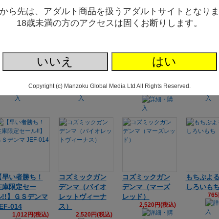
から先は、アダルト商品を扱うアダルトサイトとなり
18歳未満の方のアクセスは固くお断りします。
フェアリーミニ
フェアリーミニ
フェアリーミニ
フェアリ
いいえ
はい
ミニ用アタッチ
ミニ用アタッチ
ミニ用アタッチ
ミニ用ア
メント オルガ
メント アナル
メント G-スポッ
メント エ
1,036円(税込)
1,036円(税込)
1,03
ト
Copyright (c) Manzoku Global Media Ltd All Rights Reserved.
1,036円(税込)
【早い者勝ち！
コズミックガン
コズミックガン
もちぷよ
在庫限定セー
デンマ（バイオ
デンマ（マーズ
しろいも
76
ル!!】ＧＳデンマ
レットヴィーナ
レッド）
2,520円(税込)
EF-014
ス）
1,012円(税込)
2,520円(税込)