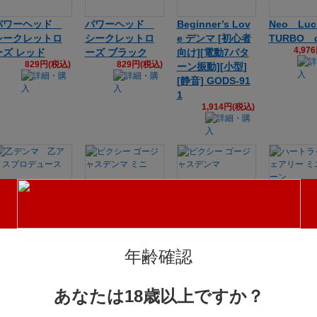
パワーヘッド
パワーヘッド
Beginner’s Lov
Neo Luc
シークレットロ
シークレットロ
e デンマ [初心者
TURBO 
4,97
ーズ レッド
ーズ ブラック
向け][電動7パタ
829円(税込)
829円(税込)
ーン振動][小型]
[静音] GODS-91
1
1,914円(税込)
乙デンマ 乙ア
ピクシー ゴージ
ピクシー ゴージ
ハートライ
リスプロデュー
ャスデンマ ミニ
ャスデンマ
ェアリー 
年齢確認
5,502円(税込)
6,061円(税込)
ス
ボーン
2,775円(税込)
3,10
あなたは18歳以上ですか？