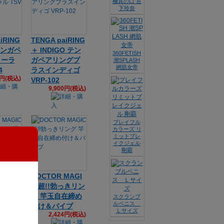
極真の口 宮
下玲奈
iRING
TENGA paiRING
テンガペ
＋ INDIGO テン
360FETISH
コーラ
ガペアリングプ
潮SPLASH
網肌女帝
4
ラスインディゴ
0円(税込)
VRP-102
9,900円(税込)
プレイフル
カラーズ リ
ミットブレ
イクジェル
剛覇
MAGI
DOCTOR MAGI
っきリン
C 超!!勃っきリン
め付け
グ 竿玉自在締め
スクランブ
ルペニス
付け＆バイブ
Ｌサイズ
3円(税込)
2,424円(税込)