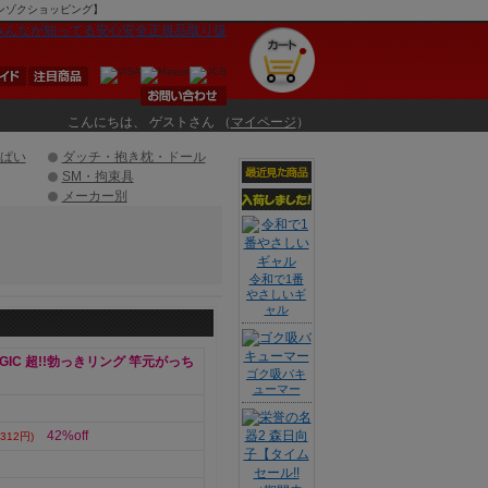
Uマンゾクショッピング】
こんにちは、 ゲストさん （
マイページ
）
ぱい
ダッチ・抱き枕・ドール
SM・拘束具
メーカー別
令和で1番
やさしいギ
ャル
AGIC 超!!勃っきリング 竿元がっち
ゴク吸バキ
ューマー
42%off
312円)