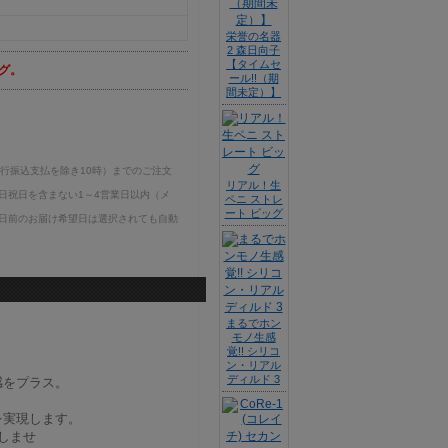
栄誉の名器
2 森日向子
【タイムセ
グ。
ール!!（期
間未定）】
銀行振込支払を除き10時）までのご注文
リアル！生
日祝日を含まない1～4営業日以内（メ
ペニ ストレ
ート ビッグ
日前のお届け希望日は選択されても自動
まるでホン
モノ生感
覚!! シリコ
ン・リアル
ディルド 3
感をプラス。
を実現します。
しませ