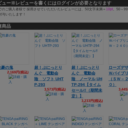
ビュー
※レビューを書くにはログインが必要となります
でのご購入者様で 採用させていただいたレビューには、50文字未満＝
10pt
、50～9
付与いたします！
連商品
性豪の鬼
超！ぷにっとり
超！ぷにっとり
ローズデ
2,169円(税込)
んぐ 電動会
んぐ 電動会
Ｗバイブ
陰 ソフト UHT
陰 ノーマル UH
（ＳＷ－
P-293
TP-294【タイム
０）
3,573円(税込)
3,44
セール!!（期間未
定）】
3,233円(税込)