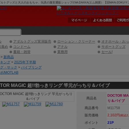
| アダルトグッズと大人のおもちゃ、玩具の激安通販ショップのM-ZAKKA(エム雑貨）【旧MAN-ZOK
ル
アダルトグッズ実演販売
ローション・クリーナー
オナホール・おっ
首責め
コンドーム
アナル
サポートグッズ
書籍・雑貨
業務用
セール!
>
新商品
キング
>
2025年下半期
グ・サック
>
バイブリング
/MOTLAB
CTOR MAGIC 超!!勃っきリング 竿元がっちり＆バイブ
DOCTOR M
商品名
り＆バイブ
商品番号
M11758
販売価格
2,102円
(税込2,
ポイント
21P