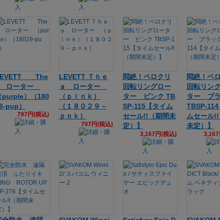
LEVETT The
LEVETT Ｔｈｅ
悶絶！ペロクリ
悶絶！ペ
a ローター
ａ ローター
回転リングロー
回転リン
purple）（180
（ｐｉｎｋ）
ター ピンク TB
ター ブ
9-pup）
（１８０２９－
SP-115【タイム
TBSP-11
797円(税込)
ｐｎｋ）
セール!!（期間未
ムセール!
797円(税込)
定）】
未定）】
3,167円(税込)
3,16