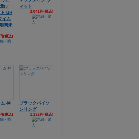
にっと
マックスイン フ
電動デ
ィット
2,041円(税込)
ト UH
【タイム
（期間未
5円(税込)
ム 神
ブラックバイソ
ンリング
3円(税込)
1,132円(税込)