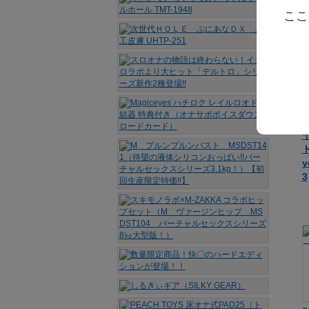
ここ
ト
y
3