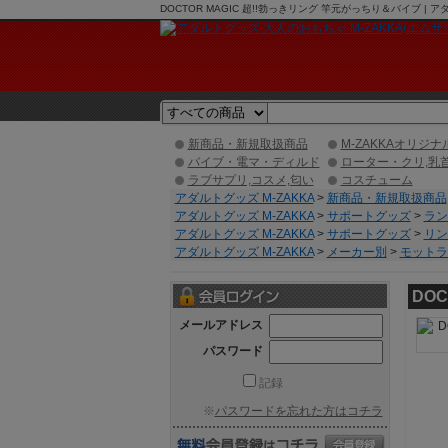
DOCTOR MAGIC 超!!勃っきリング 竿元がっちり＆バイブ 
新商品・新規取扱商品
M-ZAKKAオリジナ
バイブ・電マ・ディルド
ローター・クリ,乳
ラブサプリ,コスメ,匂い
コスチューム
アダルトグッズ M-ZAKKA
>
新商品・新規取扱商品
アダルトグッズ M-ZAKKA
>
サポートグッズ
>
ラン
アダルトグッズ M-ZAKKA
>
サポートグッズ
>
リン
アダルトグッズ M-ZAKKA
>
メーカー別
>
モットラボ
DO
メールアドレス
パスワード
記録
※
パスワードを忘れた方はコチラ