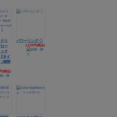
ロクリ
パワーリング ◇
2,233円(税込)
グロー
ラック
4【タイ
!（期間
7円(税込)