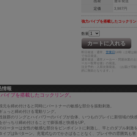
出荷
通常発送
定価
3,987円
強力バイブを搭載したコックリン
数量
カートに入れる
即日発送：通常、
営業日
14時（土曜は
で当日発送。
通常発送：通常メーカー・問屋休業の土
ーカー取寄せ後）の発送。
注文予約：入荷次第発送。（お届け可能
的に無効となります。）
品情報
力バイブを搭載したコックリング。
根元を締め付けると同時にパートナーの敏感な部分を振動刺激。
ギュっと締め付ける電動リング。
性抜群のリングとハイパワーのバイブが合体、いつものプレイに新領域の快
をがっちり締め付けることで膨張感と快感をUP。
のローターは女性の敏感な部分をピンポイントに刺激し、竿とのダブル刺激
タイプは9パターン。充電式なのでかさばることなく、プレイ中の雰囲気も害