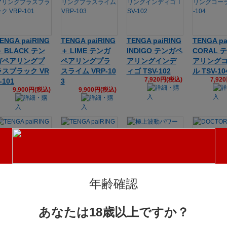
ENGA paiRING
TENGA paiRING
TENGA paiRING
TENGA pa
 BLACK テン
＋ LIME テンガ
INDIGO テンガペ
CORAL 
ガペアリングプ
ペアリングプラ
アリングインデ
アリング
ラスブラック VR
スライム VRP-10
ィゴ TSV-102
ル TSV-10
7,920円(税込)
7,92
-101
3
9,900円(税込)
9,900円(税込)
ENGA paiRING
TENGA paiRING
極上波動パワー
DOCTOR 
年齢確認
BLACK テンガペ
＋ CORAL テン
フィットリング
C 超!!勃
2,041円(税込)
アリングブラッ
ガペアリングプ
グ 玉元締
 TSV-101
ラスコーラル VR
＆バイブ
あなたは18歳以上ですか？
7,920円(税込)
2,54
P-104