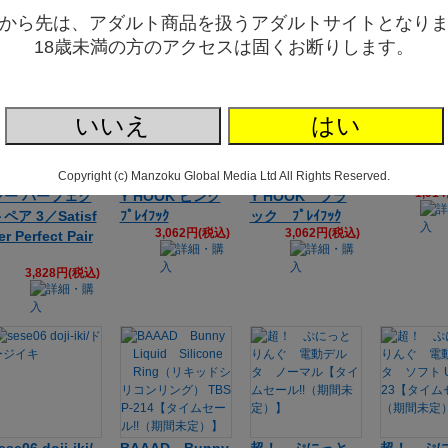
9,900円(税込)
から先は、アダルト商品を扱うアダルトサイトとなり
18歳未満の方のアクセスは固くお断りします。
いいえ
はい
サティスファイ
Magiceyes PLA
Magiceyes PLA
絶頂波動
Copyright (c) Manzoku Global Media Ltd All Rights Reserved.
1,91
ヤー パーフェク
Y HOOK ピンク
Y HOOK ブラ
ペア 3／Satisf
ﾌﾟﾚｲﾌｯｸ
ック ﾌﾟﾚｲﾌｯｸ
3,062円(税込)
3,062円(税込)
er Perfect Pair
3,828円(税込)