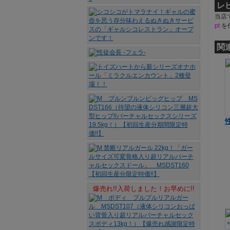
レ
当店
pt
を
関
爆売れ!!入荷しました！お早めに!!