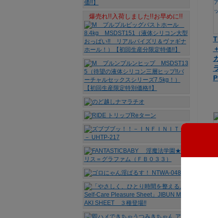
爆売れ!!入荷しました!!お早めに!!
T
＋
P
T
ク