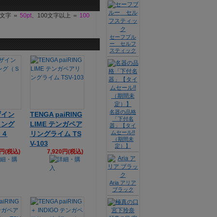
9文字 ＝
50pt
、100文字以上 ＝
100
セーフブル
ー セルフ
スティック
名器の品格
ザイン
TENGA paiRING
「下付名
リング
LIME テンガペア
器」【タイ
ムセール!!
２４
リングライム TS
（期間未
V-103
定）】
5円(税込)
7,920円(税込)
Aria アリア
ブラック