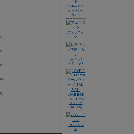
CoRe-1(コ
レイチ) セ
カンド
フェラロッ
ク
はめキュン
学園 ルナ
LOVE BOD
Y Aki ドール
ウィッグ
【Aki 3.0】
びらまんマ
マ