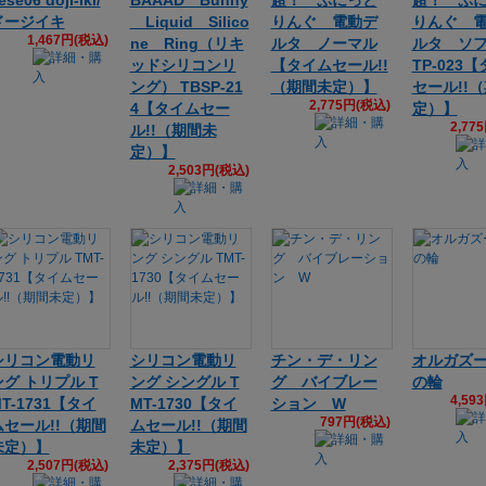
ese06 doji-iki/
BAAAD Bunny
超！ ぷにっと
超！ ぷ
ドージイキ
Liquid Silico
りんぐ 電動デ
りんぐ 
1,467円(税込)
ne Ring（リキ
ルタ ノーマル
ルタ ソフ
ッドシリコンリ
【タイムセール!!
TP-023
ング） TBSP-21
（期間未定）】
セール!!
2,775円(税込)
4【タイムセー
定）】
2,77
ル!!（期間未
定）】
2,503円(税込)
シリコン電動リ
シリコン電動リ
チン・デ・リン
オルガズー
ング トリプル T
ング シングル T
グ バイブレー
の輪
4,59
T-1731【タイ
MT-1730【タイ
ション W
797円(税込)
ムセール!!（期間
ムセール!!（期間
未定）】
未定）】
2,507円(税込)
2,375円(税込)