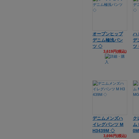
オープンヒップ
ハ
デニム極浅パン
デ
ツ ◇
ツ
3,619円(税込)
デニムメンズハ
ク
イレグパンツ M
ム 
H3439M ◇
0
3,696円(税込)