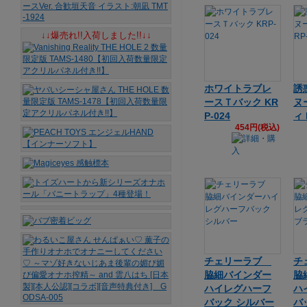
↓↓爆売れ!!入荷しました!!↓↓
ホワイトラブレ
誘
ースＴバック KR
ヌ
P-024
ィ 
454円(税込)
チェリーラブ
チ
脇細バインダー
脇
ハイレグハーフ
ハ
バック シルバー
バ