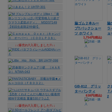
脇ゴム２本ルー
脇
プTバックショー
ラ
ツ ホワイト
ョ
1,754円(税込)
↓↓爆売れ!!入荷しました!!↓↓
GB-812 グリッ
ク
ターパンティ
Ｔバ
638円(税込)
2
↓↓爆売れ!!入荷しました!!↓↓