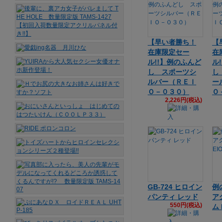
【早い者勝ち！
【
在庫限定セー
在
ル!!】例のふんど
ル
し スポーツシ
し
ルバー（ＲＥＩ
ー
Ｏ－０３０）
Ｏ
2,226円(税込)
GB-724 ヒロイン
例
パンティ レッド
ア
550円(税込)
ム 