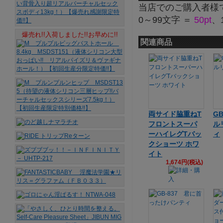
当店でのご購入者様
0～99文字 ＝
50pt
、
爆売れ!!入荷しました!!お早めに!!
関連商品
両サイド脇重ねT
G
フロントスーパ
ル
ーハイレグTバッ
ィ
クショーツ ホワ
イト
1,674円(税込)