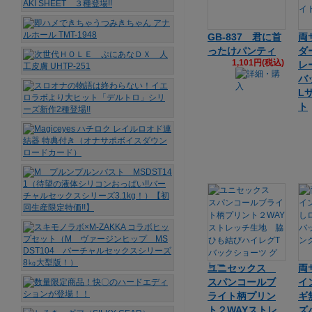
GB-837 君に首
両
ったけパンティ
ダ
1,101円(税込)
レ
バ
L
ト
ユニセックス
両
スパンコールブ
イ
ライト柄プリン
ギ
ト２WAYストレ
ズ