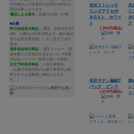
午以降および休業日のお問合せ対応は
光沢ストレッチ
光
翌日以降となります。
リングアクセ付
リ
電話による受付
：営業日11時～17時。
きGスト ホワイ
き
ト
ク
■出荷
1,356円(税込)
即日発送表示商品
：通常、営業日平日1
4時、土曜日は午前10時まで（銀行振込
支払は翌営業日扱い）のご注文で当日
発送。
通常発送
表示商品
：通常メーカー・問
屋休業の土日祝日を含まない1～4営業
日以内（メーカー取寄せ後）の発送。
注文予約
表示商品
：入荷次第発送。
（お届け可能日前のお届け希望日は選
択されても自動的に無効となりま
す。）
光沢サテン脇紐T
煌
バック ピンク
ン
1,078円(税込)
ッド