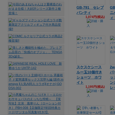
GB-791 セレブ
G
パンティ
ニ
1,074円(税込)
ィ
スケスケシース
2
ルー玉10個付き
パ
ショーツ ホワ
ッ
イト
ン
1,195円(税込)
レ