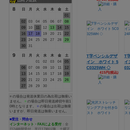
8
日
月
火
水
木
金
土
01
02
03
04
05
06
07
08
09
10
11
12
13
14
15
16
17
18
19
20
21
22
23
24
25
26
27
28
29
30
31
9
日
月
火
水
木
金
土
T字ペンシルデザ
T
01
02
03
04
05
イン ホワイト 5
イ
C0325WH ◇
03
06
07
08
09
10
11
12
415円(税込)
13
14
15
16
17
18
19
20
21
22
23
24
25
26
27
28
29
30
■
の場合は発送休業日の為出荷は御座い
ません。
■
の場合は即日発送締切午前1
0時となります。
■
の場合は出荷は御座
いますが、即日発送は御座いません。
■受注・問合せ
インターネット・FAXによる受付
：全
日24時間受付。平日17時以降、土曜正