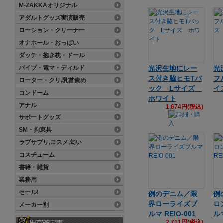
M-ZAKKAオリジナル
アダルトグッズ実演販売
ローション・クリーナー
オナホール・おっぱい
ダッチ・抱き枕・ドール
バイブ・電マ・ディルド
光沢生地にレー
光
ス付き脇ヒモTバ
フ
ローター・クリ,乳首責め
ック Lサイズ
イ
コンドーム
ホワイト
アナル
1,674円(税込)
サポートグッズ
SM・拘束具
ラブサプリ,コスメ,匂い
コスチューム
書籍・雑貨
業務用
セール!
例のデニム／限
例
界ローライズブ
ロ
メーカー別
ルマ REIO-001
ルマ
2,711円(税込)