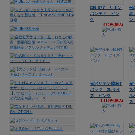
GB-677 リボン
例
パンティ ピン
赤
ク
ン 
570円(税込)
光沢サテン脇紐T
光
バック 2Lサイ
ス
ズ ピンク
ル
1,116円(税込)
ズ