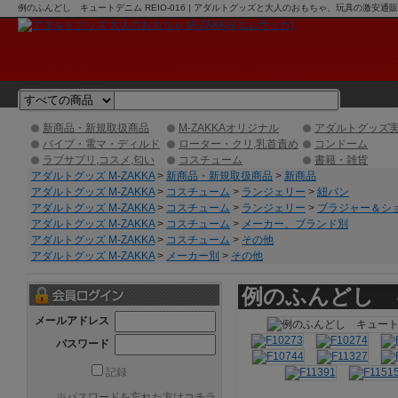
例のふんどし キュートデニム REIO-016 | アダルトグッズと大人のおもちゃ、玩具の激安通販
新商品・新規取扱商品
M-ZAKKAオリジナル
アダルトグッズ
バイブ・電マ・ディルド
ローター・クリ,乳首責め
コンドーム
ラブサプリ,コスメ,匂い
コスチューム
書籍・雑貨
アダルトグッズ M-ZAKKA
>
新商品・新規取扱商品
>
新商品
アダルトグッズ M-ZAKKA
>
コスチューム
>
ランジェリー
>
紐パン
アダルトグッズ M-ZAKKA
>
コスチューム
>
ランジェリー
>
ブラジャー＆シ
アダルトグッズ M-ZAKKA
>
コスチューム
>
メーカー、ブランド別
アダルトグッズ M-ZAKKA
>
コスチューム
>
その他
アダルトグッズ M-ZAKKA
>
メーカー別
>
その他
例のふんどし キ
メールアドレス
パスワード
記録
※
パスワードを忘れた方はコチラ