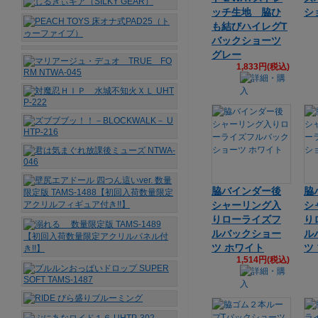
ッチ生地 脇ひ
シ
も結びハイレグT
バックショーツ
グレー
1,833円(税込)
脇バインダー後
脇
シャーリング入
シ
りローライズフ
り
ルバックショー
ル
ツ ホワイト
ツ
1,514円(税込)