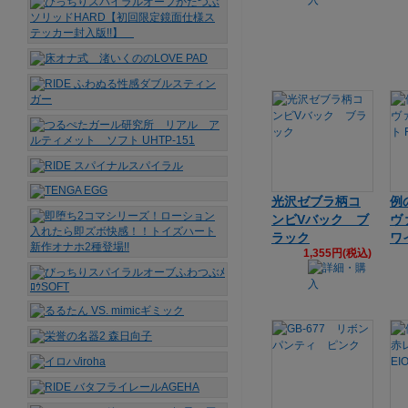
光沢ゼブラ柄コ
例
ンビVバック ブ
ヴ
ラック
ワイ
1,355円(税込)