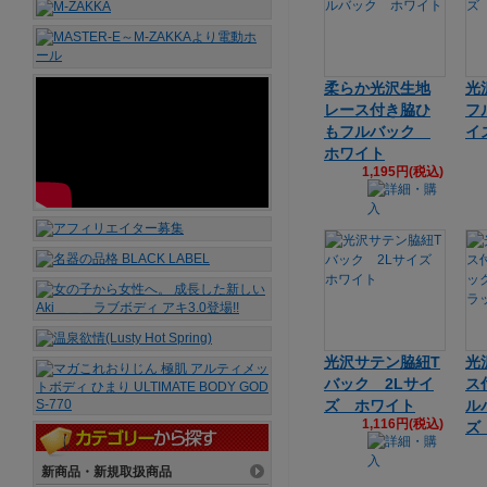
柔らか光沢生地
光
レース付き脇ひ
フ
もフルバック
イ
ホワイト
1,195円(税込)
光沢サテン脇紐T
光
バック 2Lサイ
ス
ズ ホワイト
ル
1,116円(税込)
ズ
新商品・新規取扱商品