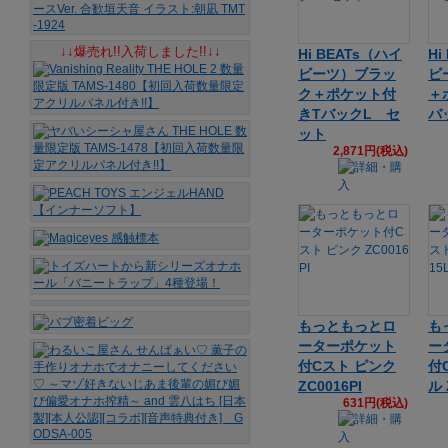
↓↓爆売れ!!入荷しました!!↓↓
Hi BEATs（ハイ
Hi
ビーツ）ブラッ
ビ
ク＋ポケット付
＋
きTバックL セ
バ
ット
2,871円(税込)
もっともっとロ
も
ーターポケット
ー
付Cスト ピンク
付
ZC0016PI
ル 
631円(税込)