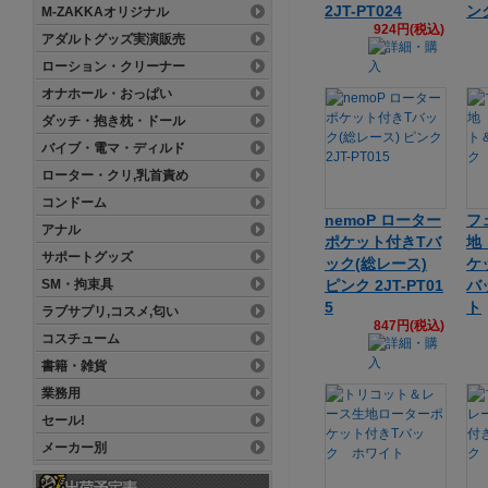
2JT-PT024
ンク
M-ZAKKAオリジナル
924円(税込)
アダルトグッズ実演販売
ローション・クリーナー
オナホール・おっぱい
ダッチ・抱き枕・ドール
バイブ・電マ・ディルド
ローター・クリ,乳首責め
コンドーム
nemoP ローター
フ
アナル
ポケット付きTバ
地
サポートグッズ
ック(総レース)
ケ
SM・拘束具
ピンク 2JT-PT01
バ
5
ト
ラブサプリ,コスメ,匂い
847円(税込)
コスチューム
書籍・雑貨
業務用
セール!
メーカー別