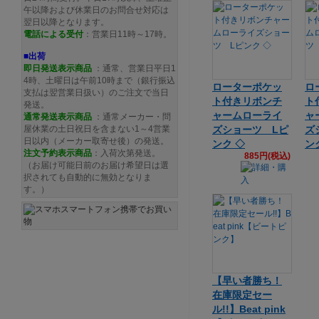
午以降および休業日のお問合せ対応は
翌日以降となります。
電話による受付
：営業日11時～17時。
■出荷
即日発送表示商品
：通常、営業日平日1
4時、土曜日は午前10時まで（銀行振込
ローターポケッ
ロ
支払は翌営業日扱い）のご注文で当日
ト付きリボンチ
ト
発送。
ャームローライ
ャ
通常発送
表示商品
：通常メーカー・問
屋休業の土日祝日を含まない1～4営業
ズショーツ Lピ
ズ
日以内（メーカー取寄せ後）の発送。
ンク ◇
ン
注文予約
表示商品
：入荷次第発送。
885円(税込)
（お届け可能日前のお届け希望日は選
択されても自動的に無効となりま
す。）
【早い者勝ち！
在庫限定セー
ル!!】Beat pink