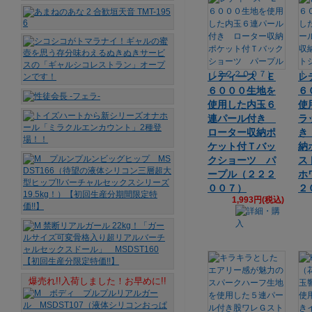
レディース Ｅ
レ
６０００生地を
６
使用した内玉６
使
連パール付き
ラ
ローター収納ポ
き
ケット付Ｔバッ
納
クショーツ パ
ス
ープル（２２２
ホ
００７）
２
1,993円(税込)
爆売れ!!入荷しました！お早めに!!