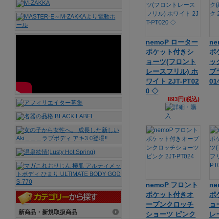
nemoP ローター
n
ポケット付きシ
ポ
ョーツ(フロント
ッ
レースフリル) ホ
ブラ
ワイト 2JT-PT02
01
0 ◇
893円(税込)
nemoP フロント
n
ポケット付きオ
ポ
ープンクロッチ
ョ
新商品・新規取扱商品
ショーツ ピンク
レ