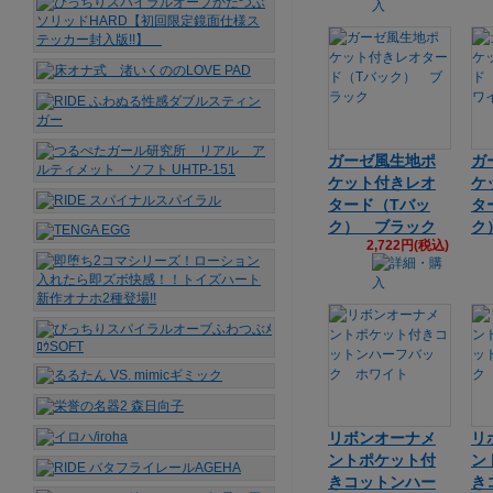
ガーゼ風生地ポ
ガ
ケット付きレオ
ケ
タード（Tバッ
タ
ク） ブラック
ク
2,722円(税込)
リボンオーナメ
リ
ントポケット付
ン
きコットンハー
き