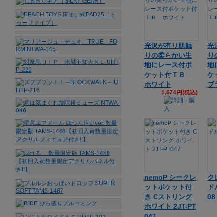
光沢が有り肌触
光
りの柔らかい生
り
地にレース付ポ
地
ケット付ＴＢ
ケ
ホワイト
ブ
1,674円(税込)
nemoP シークレ
ク
ットポケット付
ド
き Cストリング
08
ホワイト 2JT-PT
047