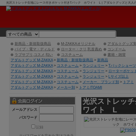
光沢ストレッチ生地にレース付きポケット付きTバック ホワイト L | アダルトグッズと大人のお
新商品・新規取扱商品
M-ZAKKAオリジナル
アダルトグッズ
バイブ・電マ・ディルド
ローター・クリ,乳首責め
コンドーム
ラブサプリ,コスメ,匂い
コスチューム
書籍・雑貨
アダルトグッズ M-ZAKKA
>
新商品・新規取扱商品
>
新商品
アダルトグッズ M-ZAKKA
>
コスチューム
>
ランジェリー
>
Tバックショーツ
アダルトグッズ M-ZAKKA
>
コスチューム
>
ランジェリー
>
ローターポケッ
アダルトグッズ M-ZAKKA
>
コスチューム
>
ランジェリー
>
Lサイズ以上
アダルトグッズ M-ZAKKA
>
コスチューム
>
メーカー、ブランド別
>
トアミ
アダルトグッズ M-ZAKKA
>
メーカー別
>
トアミ/TOAMI
光沢ストレッチ
ワイト L
メールアドレス
パスワード
記録
※
パスワードを忘れた方はコチラ