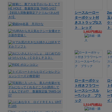
シースルーロー
2
ターポケット付
玉
きストラップGス
ケ
ト レッド
ト
1,402円(税込)
ローターポケッ
ロ
ト付きフラワー
ト
レースシースル
レ
ーTバック ブラ
ー
ック
イ
1,514円(税込)