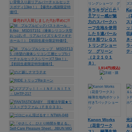
キラキラとした
Ka
エアリー感が魅
（
爆売れ!!入荷しました!!お早めに!!
力のスパークハ
ス
ーフ生地を使用
ッ
した５連パール
収
付き股ワレＧス
き
トリングショー
ラ
ツ グリーン
テ
（２２１０１
８）
1,914円(税込)
Kanon Works
光
（花音ワーク
＆
ス） 極薄生地
ケ