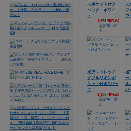
スポケット付きT
ス
バック ホワイ
フ
ト
ワ
1,675円(税込)
光沢ストレッチ
極
ダブルリボンポ
ー
ケット付きTバッ
き
ク
バ
1,309円(税込)