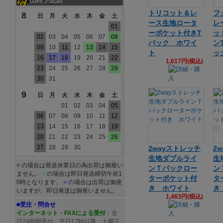
トリコット＆レ
フ
8
日
月
火
水
木
金
土
ース生地ロータ
レ
01
ーポケット付きT
ッ
02
03
04
05
06
07
08
バック ホワイ
ン
09
10
11
12
13
14
15
ト
ッ
16
17
18
19
20
21
22
1,617円(税込)
23
24
25
26
27
28
29
30
31
9
日
月
火
水
木
金
土
01
02
03
04
05
06
07
08
09
10
11
12
13
14
15
16
17
18
19
20
21
22
23
24
25
26
27
28
29
30
2wayストレッチ
2
生地ダブルライ
生
■
の場合は発送休業日の為出荷は御座い
ンＴバックロー
ン
ません。
■
の場合は即日発送締切午前1
ターポケット付
タ
0時となります。
■
の場合は出荷は御座
き ホワイト
き
いますが、即日発送は御座いません。
1,463円(税込)
■受注・問合せ
インターネット・FAXによる受付
：全
日24時間受付。平日17時以降、土曜正