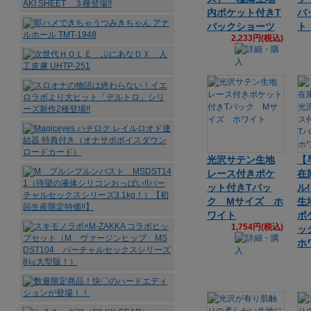
内ポケット付きT
バ
バックショーツ
ト
2,233円(税込)
光沢サテン生地
【
レース付きポケ
在
ット付きTバッ
ル
ク Mサイズ ホ
生
ワイト
ポ
1,754円(税込)
ッ
ホ