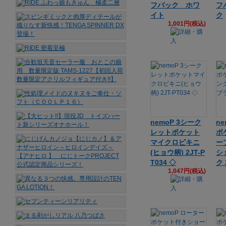
フバック ホワ
フ
イト
ク
1,001円(税込)
nemoP 3シーク
n
レットポケット
ポ
マイクロビキニ
ー
(ヒョウ柄) 2JT-P
シ
T034 ◇
ク 
1,047円(税込)