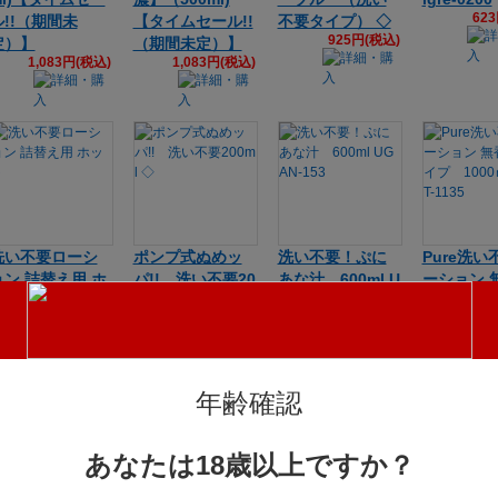
62
ル!!（期間未
【タイムセール!!
不要タイプ） ◇
925円(税込)
定）】
（期間未定）】
1,083円(税込)
1,083円(税込)
洗い不要ローシ
ポンプ式ぬめッ
洗い不要！ぷに
Pure洗い
ョン 詰替え用 ホ
パ!! 洗い不要20
あな汁 600ml U
ーション 
ット
0ml ◇
GAN-153
タイプ 10
1,036円(税込)
1,247円(税込)
1,260円(税込)
ｌ TMT-11
1,04
年齢確認
あなたは18歳以上ですか？