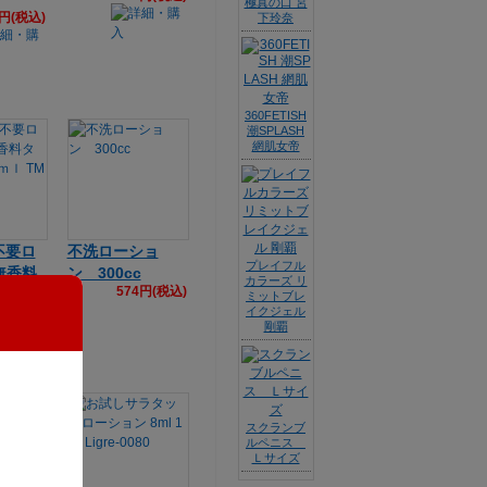
極真の口 宮
3円(税込)
下玲奈
360FETISH
潮SPLASH
網肌女帝
不要ロ
不洗ローショ
プレイフル
無香料
ン 300cc
カラーズ リ
574円(税込)
00ｍ
ミットブレ
イクジェル
35
剛覇
6円(税込)
スクランブ
ルペニス
Ｌサイズ