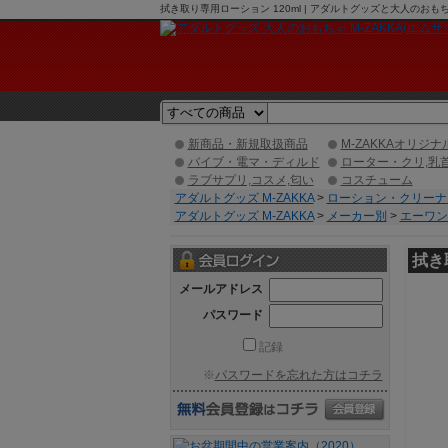
拭き取り専用ローション 120ml | アダルトグッズと大人のおも
新商品・新規取扱商品
M-ZAKKAオリジナ
バイブ・電マ・ディルド
ローター・クリ,乳
ラブサプリ,コスメ,匂い
コスチューム
アダルトグッズ M-ZAKKA
>
ローション・クリーナ
アダルトグッズ M-ZAKKA
>
メーカー別
>
エーワン/
拭き
メールアドレス
パスワード
記録
※
パスワードを忘れた方はコチラ