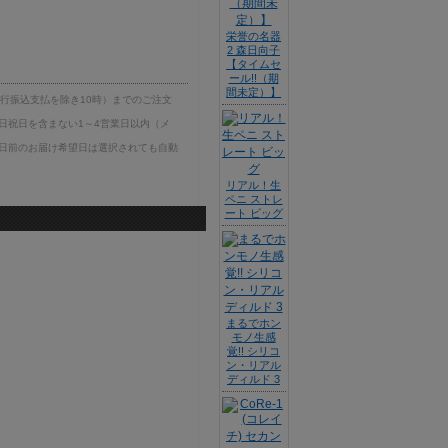
栄誉の名器
2 森日向子
【タイムセ
ール!!（期
間未定）】
銀行振込支払を除き10時）までのご注文
日祝日を含まない1～4営業日以内（メ
日前のお届け希望日は選択されても自動
リアル！生
ペニ ストレ
ート ビッグ
まるでホン
モノ生感
覚!! シリコ
ン・リアル
ディルド 3