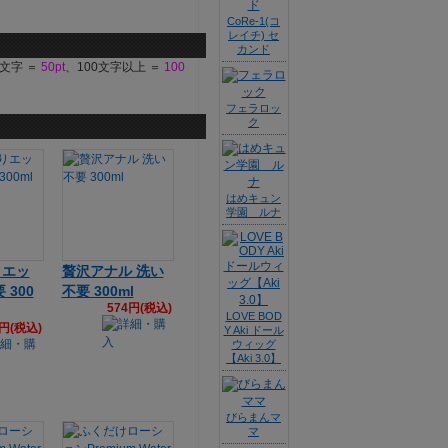
CoRe-1(コ
レイチ) セ
カンド
9文字 ＝
50pt
、100文字以上 ＝
100
フェラロッ
ク
はめキュン
学園 ルナ
りエッ
贅沢アナル 洗い
 300
不要 300ml
574円(税込)
LOVE BOD
4円(税込)
Y Aki ドール
ウィッグ
【Aki 3.0】
びらまんマ
マ