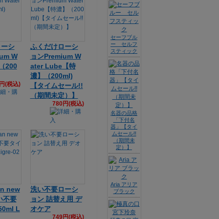
セーフブル
ー セルフ
ローシ
ふくだけローシ
スティック
um W
ョンPremium W
e（200
ater Lube【特
濃】（200ml)
6円(税込)
【タイムセール!!
（期間未定）】
780円(税込)
名器の品格
「下付名
器」【タイ
ムセール!!
（期間未
定）】
Aria アリア
an new
洗い不要ローシ
ブラック
洗い不要
ョン 詰替え用 デ
0ml L
オケア
749円(税込)