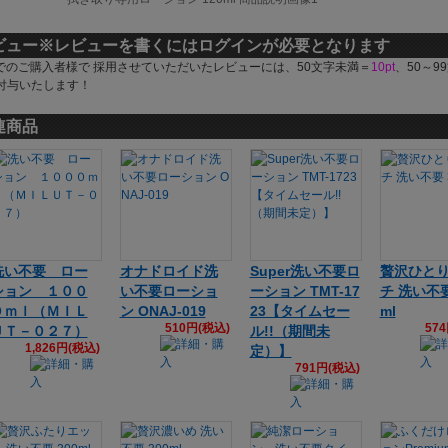
ビュー
※レビューを書くにはログインが必要となります
でのご購入者様で 採用させていただいたレビューには、50文字未満＝
10pt
、50～9
付与いたします！
連商品
洗い不要 ロー
オナドロイド洗
Super洗い不要ロ
贅沢ひと
ション １００
い不要ローショ
ーション TMT-17
チ 洗い不要
０ｍｌ（ＭＩＬ
ン ONAJ-019
23【タイムセー
ml
510円(税込)
57
ＵＴ－０２７）
ル!!（期間未
1,826円(税込)
定）】
791円(税込)