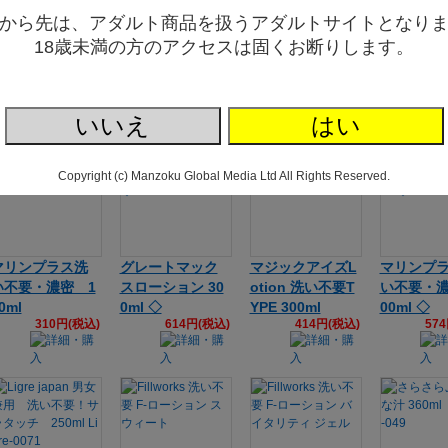
から先は、アダルト商品を扱うアダルトサイトとなり
洗い不要ローシ
ティアラ 洗い
ティアラ 洗い
マジックア
18歳未満の方のアクセスは固くお断りします。
ョン デオケアタ
不要タイプ（360
不要タイプ（200
otion洗
プ(145ml)
ｍｌ）
ｍｌ） ◇
PE180ml
749円(税込)
669円(税込)
542円(税込)
35
いいえ
はい
Copyright (c) Manzoku Global Media Ltd All Rights Reserved.
マリンプラス洗
グレートマック
マジックアイズL
マリンプ
い不要・濃密 1
スローション 30
otion 洗い不要T
い不要・濃
0ml
0ml ◇
YPE 300ml
00ml ◇
310円(税込)
614円(税込)
414円(税込)
57