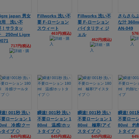
igre japan 男女
Fillworks 洗い不
Fillworks 洗い不
さらさら
兼用 洗い不
要 F-ローション
要 F-ローション
な汁 360m
要！サラタッ
スウィート
バイタリティ ジ
AN-049
463円(税込)
57
 250ml Ligre
ェル
462円(税込)
0071
717円(税込)
速! 001秒 洗い
瞬速! 001秒 洗い
瞬速! 001秒 洗い
瞬速! 001
不要ローション 1
不要ローション 1
不要ローション 1
不要ローシ
80ml 冷感!クー
80ml 温感!ホッ
80ml 極寒!アイ
80ml 灼
ルタイプ ◇
トタイプ ◇
スタイプ ◇
トタイプ
645円(税込)
645円(税込)
645円(税込)
64