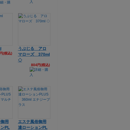
l
うぶじる アロ
2円(税込)
マローズ 370ml
◇
804円(税込)
俗御用
エステ風俗御用
ンPL
達ローションPL