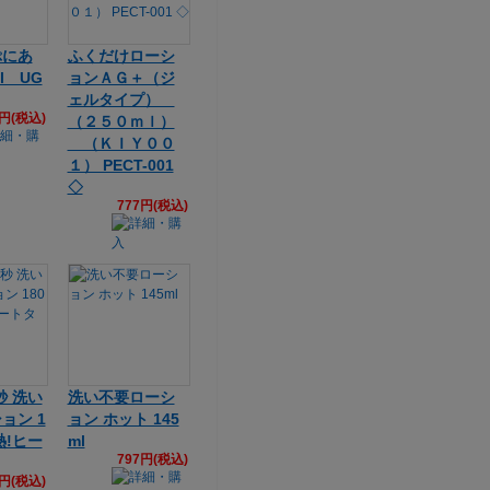
ぷにあ
ふくだけローシ
l UG
ョンＡＧ＋（ジ
ェルタイプ）
6円(税込)
（２５０ｍｌ）
（ＫＩＹ００
１） PECT-001
◇
777円(税込)
秒 洗い
洗い不要ローシ
ョン 1
ョン ホット 145
熱!ヒー
ml
797円(税込)
5円(税込)