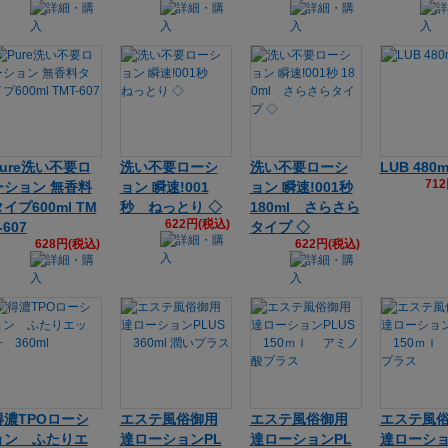
Pure洗い不要ロ
洗い不要ローシ
洗い不要ローシ
LUB 480m
71
ーション 無香料
ョン 瞬速!001
ョン 瞬速!001秒
イプ600ml TM
秒 ねっとり ◇
180ml さらさら
622円(税込)
-607
タイプ ◇
628円(税込)
622円(税込)
得濃TPOローシ
エステ風俗御用
エステ風俗御用
エステ風
ョン ふたりエ
達ローションPL
達ローションPL
達ローショ