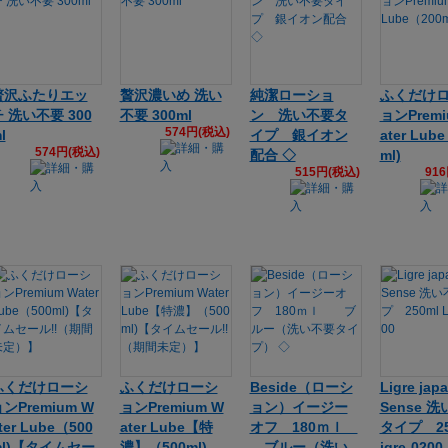
贅沢ふたりエッ
贅沢濃いめ 洗い
純潔ローショ
ふくだけ
 洗い不要 300
不要 300ml
ン 洗い不要タ
ョンPremi
574円(税込)
l
イプ 銀イオン
ater Lub
574円(税込)
配合 ◇
ml)
515円(税込)
91
ふくだけローシ
ふくだけローシ
Beside（ローシ
Ligre jap
ンPremium W
ョンPremium W
ョン）イージー
Sense 
ter Lube（500
ater Lube【特
オフ 180ｍｌ
タイプ 25
ml)【タイムセー
濃】（500ml)
ブルー（洗い
igre-0200