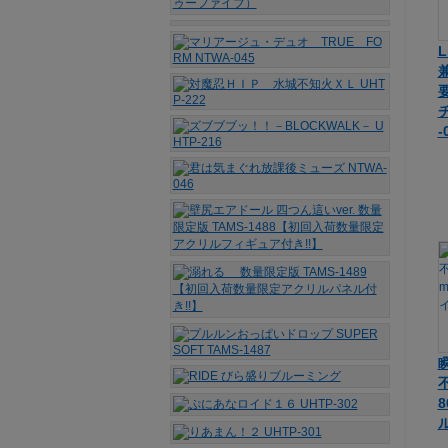
L
チ
-
瞬