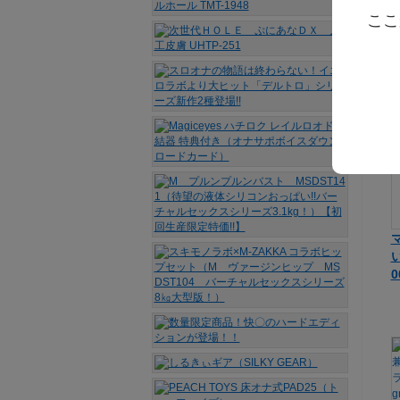
ここ
イ
0