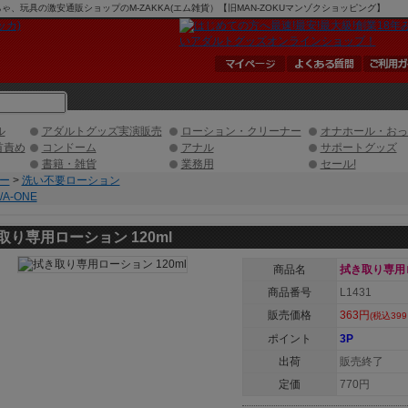
ちゃ、玩具の激安通販ショップのM-ZAKKA(エム雑貨）【旧MAN-ZOKUマンゾクショッピング】
ル
アダルトグッズ実演販売
ローション・クリーナー
オナホール・おっ
首責め
コンドーム
アナル
サポートグッズ
書籍・雑貨
業務用
セール!
ー
>
洗い不要ローション
A-ONE
取り専用ローション 120ml
商品名
拭き取り専用ロ
商品番号
L1431
販売価格
363円
(税込399
ポイント
3P
出荷
販売終了
定価
770円