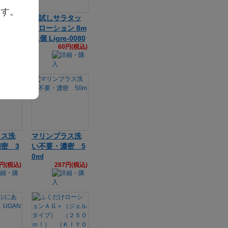
ます。
イズL
お試しサラタッ
い不要TY
チローション 8m
l 1個 Ligre-0080
0円(税込)
60円(税込)
ラス洗
マリンプラス洗
密 3
い不要・濃密 5
0ml
4円(税込)
287円(税込)