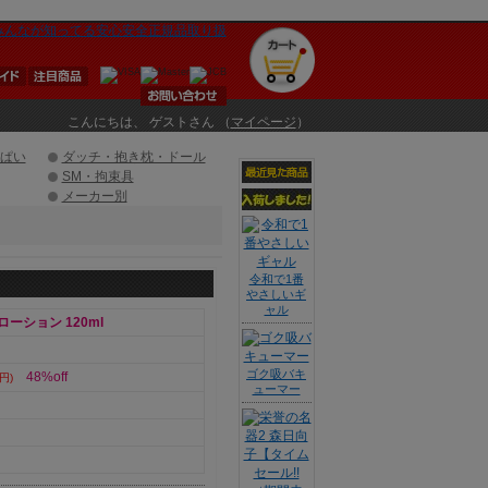
こんにちは、 ゲストさん （
マイページ
）
ぱい
ダッチ・抱き枕・ドール
SM・拘束具
メーカー別
令和で1番
やさしいギ
ャル
ーション 120ml
ゴク吸バキ
48%off
円)
ューマー