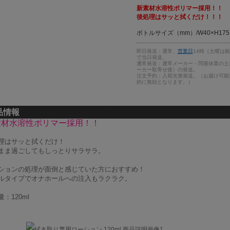
新素材水溶性ポリマー採用！！
後処理はサッと拭くだけ！！！
ボトルサイズ（mm）/W40×H175
即日発送：通常、
営業日
14時（土曜は
で当日発送。
通常発送：通常メーカー・問屋休業の土
ーカー取寄せ後）の発送。
注文予約：入荷次第発送。（お届け可能
的に無効となります。）
品情報
素材水溶性ポリマー採用！！
理はサッと拭くだけ！
まま過ごしてもしっとりサラサラ。
ションの処理が面倒と感じていた方におすすめ！
ルタイプでオナホールへの注入もラクラク。
：120ml