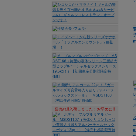
チ
m
爆売れ!!入荷しました！お早めに!!
ョ
a