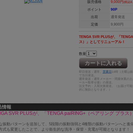
販売価格
9,000円
(税込9,
ポイント
90P
出荷
通常発送
定価
9,900円
TENGA SVR PLUSが、「TENG
ス）」としてリニューアル！
数量
カートに入れる
即日発送：通常、
営業日
14時（土曜は
で当日発送。
通常発送：通常メーカー・問屋休業の土
ーカー取寄せ後）の発送。
注文予約：入荷次第発送。（お届け可能
的に無効となります。）
品情報
NGA SVR PLUSが、「TENGA paiRING+（ペアリング 
な振動パターンを追加して、5段階の振動強弱と4種類の振動パターンへと進
方式も変更したことで、より衛生的な洗浄・保管・充電が可能となります！