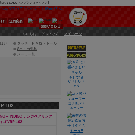
【旧MAN-ZOKUマンゾクショッピング】
こんにちは、 ゲストさん （
マイページ
）
ぱい
ダッチ・抱き枕・ドール
SM・拘束具
メーカー別
令和で1番
やさしいギ
ャル
ゴク吸バキ
-102
ューマー
RING＋ INDIGO テンガペアリング
 VRP-102