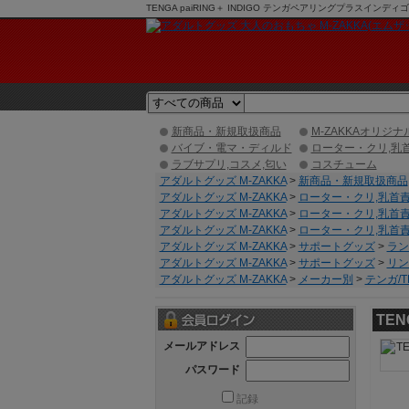
TENGA paiRING＋ INDIGO テンガペアリングプラスイン
新商品・新規取扱商品
M-ZAKKAオリジナ
バイブ・電マ・ディルド
ローター・クリ,乳
ラブサプリ,コスメ,匂い
コスチューム
アダルトグッズ M-ZAKKA
>
新商品・新規取扱商品
アダルトグッズ M-ZAKKA
>
ローター・クリ,乳首
アダルトグッズ M-ZAKKA
>
ローター・クリ,乳首
アダルトグッズ M-ZAKKA
>
ローター・クリ,乳首
アダルトグッズ M-ZAKKA
>
サポートグッズ
>
ラン
アダルトグッズ M-ZAKKA
>
サポートグッズ
>
リン
アダルトグッズ M-ZAKKA
>
メーカー別
>
テンガ/T
TEN
メールアドレス
パスワード
記録