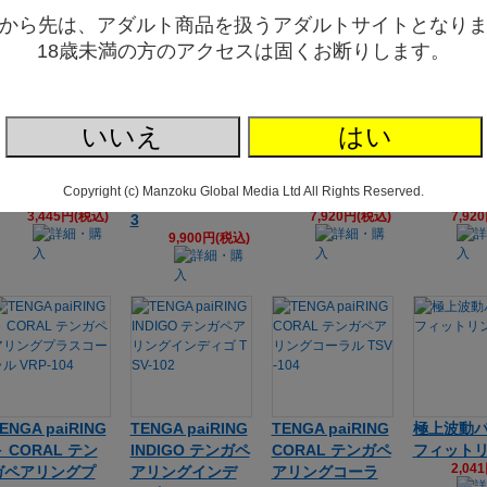
から先は、アダルト商品を扱うアダルトサイトとなり
18歳未満の方のアクセスは固くお断りします。
いいえ
はい
ローズデザイン
TENGA paiRING
TENGA paiRING
TENGA pa
Ｗバイブリング
＋ LIME テンガ
BLACK テンガペ
LIME テ
（ＳＷ－２４
ペアリングプラ
アリングブラッ
リングライ
Copyright (c) Manzoku Global Media Ltd All Rights Reserved.
０）
スライム VRP-10
ク TSV-101
V-103
3,445円(税込)
7,920円(税込)
7,92
3
9,900円(税込)
ENGA paiRING
TENGA paiRING
TENGA paiRING
極上波動
 CORAL テン
INDIGO テンガペ
CORAL テンガペ
フィット
2,04
ガペアリングプ
アリングインデ
アリングコーラ