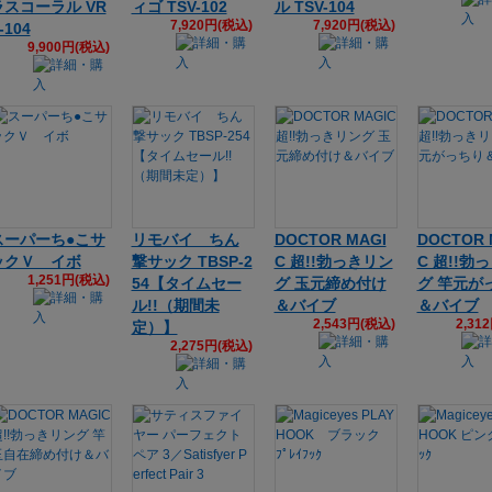
ラスコーラル VR
ィゴ TSV-102
ル TSV-104
7,920円(税込)
7,920円(税込)
-104
9,900円(税込)
スーパーち●こサ
リモバイ ちん
DOCTOR MAGI
DOCTOR 
ックＶ イボ
撃サック TBSP-2
C 超!!勃っきリン
C 超!!勃
1,251円(税込)
54【タイムセー
グ 玉元締め付け
グ 竿元が
ル!!（期間未
＆バイブ
＆バイブ
2,543円(税込)
2,31
定）】
2,275円(税込)