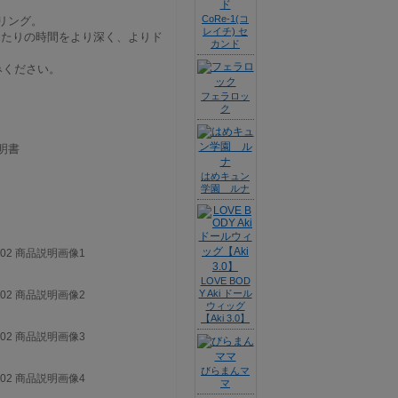
CoRe-1(コ
ブリング。
レイチ) セ
て、ふたりの時間をより深く、よりド
カンド
みください。
フェラロッ
ク
明書
はめキュン
学園 ルナ
LOVE BOD
Y Aki ドール
ウィッグ
【Aki 3.0】
びらまんマ
マ