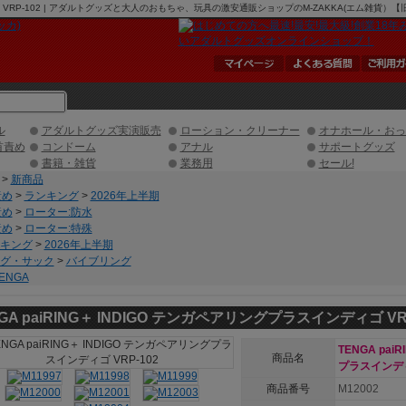
ディゴ VRP-102 | アダルトグッズと大人のおもちゃ、玩具の激安通販ショップのM-ZAKKA(エム雑貨）
ル
アダルトグッズ実演販売
ローション・クリーナー
オナホール・おっ
首責め
コンドーム
アナル
サポートグッズ
書籍・雑貨
業務用
セール!
>
新商品
責め
>
ランキング
>
2026年上半期
責め
>
ローター:防水
責め
>
ローター:特殊
キング
>
2026年上半期
グ・サック
>
バイブリング
ENGA
GA paiRING＋ INDIGO テンガペアリングプラスインディゴ VRP
TENGA pai
商品名
プラスインディゴ
商品番号
M12002