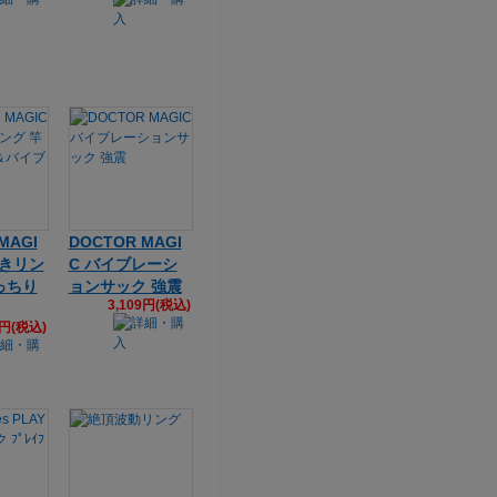
MAGI
DOCTOR MAGI
っきリン
C バイブレーシ
っちり
ョンサック 強震
3,109円(税込)
2円(税込)