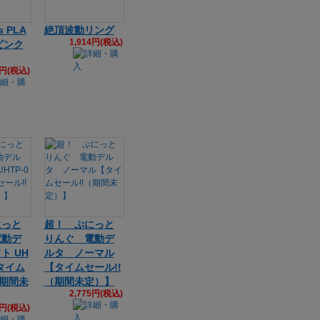
s PLA
絶頂波動リング
1,914円(税込)
 ピンク
2円(税込)
にっと
超！ ぷにっと
電動デ
りんぐ 電動デ
ト UH
ルタ ノーマル
【タイム
【タイムセール!!
（期間未
（期間未定）】
2,775円(税込)
5円(税込)