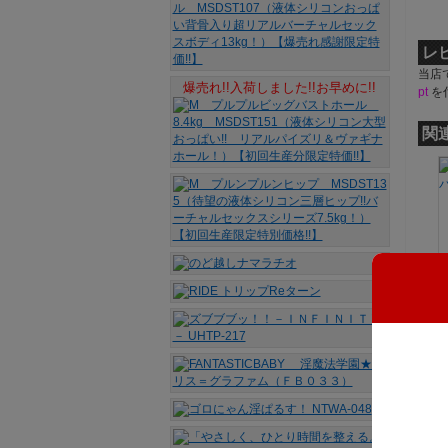
レ
当店
爆売れ!!入荷しました!!お早めに!!
pt
を
関
パ