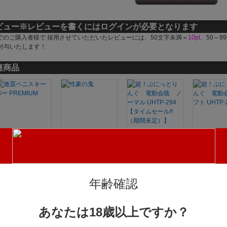
ビュー
※レビューを書くにはログインが必要となります
でのご購入者様で 採用させていただいたレビューには、50文字未満＝
10pt
、50～9
付与いたします！
連商品
激震ペニスキー
性豪の鬼
超！ぷにっとり
超！ぷに
2,169円(税込)
ー PREMIUM
んぐ 電動会
んぐ 電
1,914円(税込)
陰 ノーマル UH
陰 ソフト
TP-294【タイム
P-293
3,57
年齢確認
セール!!（期間未
定）】
3,233円(税込)
あなたは18歳以上ですか？