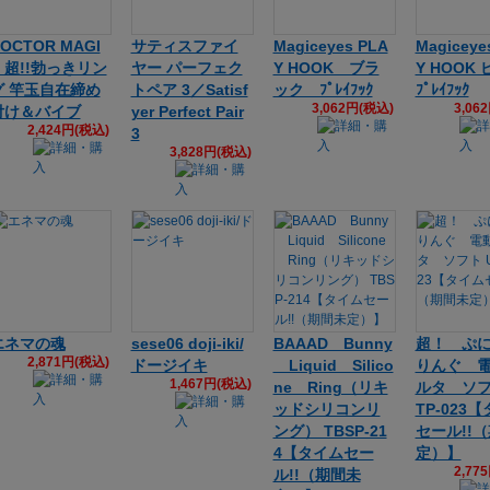
OCTOR MAGI
サティスファイ
Magiceyes PLA
Magiceye
C 超!!勃っきリン
ヤー パーフェク
Y HOOK ブラ
Y HOOK
グ 竿玉自在締め
トペア 3／Satisf
ック ﾌﾟﾚｲﾌｯｸ
ﾌﾟﾚｲﾌｯｸ
3,062円(税込)
3,06
付け＆バイブ
yer Perfect Pair
2,424円(税込)
3
3,828円(税込)
エネマの魂
sese06 doji-iki/
BAAAD Bunny
超！ ぷ
2,871円(税込)
ドージイキ
Liquid Silico
りんぐ 
1,467円(税込)
ne Ring（リキ
ルタ ソフ
ッドシリコンリ
TP-023
ング） TBSP-21
セール!!
4【タイムセー
定）】
2,77
ル!!（期間未