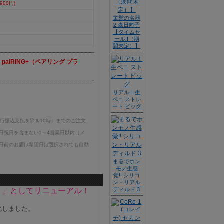
900円)
栄誉の名器
2 森日向子
【タイムセ
ール!!（期
間未定）】
A paiRING+（ペアリング プラ
リアル！生
ペニ ストレ
ート ビッグ
銀行振込支払を除き10時）までのご注文
日祝日を含まない1～4営業日以内（メ
日前のお届け希望日は選択されても自動
まるでホン
モノ生感
覚!! シリコ
ン・リアル
プラス）」としてリニューアル！
ディルド 3
化しました。