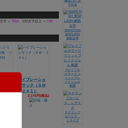
極真の口 宮
下玲奈
9文字 ＝
50pt
、100文字以上 ＝
100
360FETISH
潮SPLASH
網肌女帝
プレイフル
カラーズ リ
ミットブレ
っとり
バイブレーショ
イクジェル
動会
ンサック（ＳＷ
剛覇
 UHT
－２４１）
2,376円(税込)
3円(税込)
スクランブ
ルペニス
Ｌサイズ