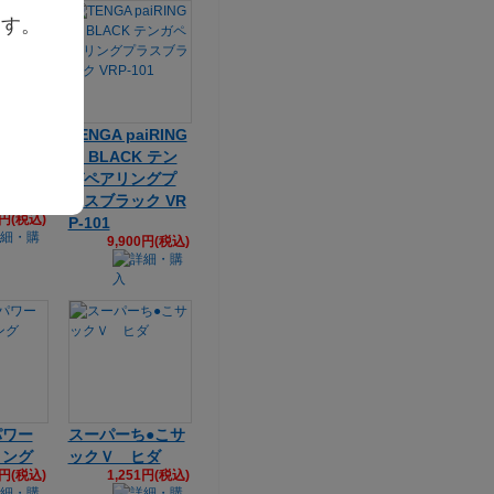
ます。
iRING
TENGA paiRING
ンガペア
＋ BLACK テン
ム TS
ガペアリングプ
ラスブラック VR
0円(税込)
P-101
9,900円(税込)
パワー
スーパーち●こサ
リング
ックＶ ヒダ
1円(税込)
1,251円(税込)