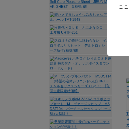
ここ
T
＋