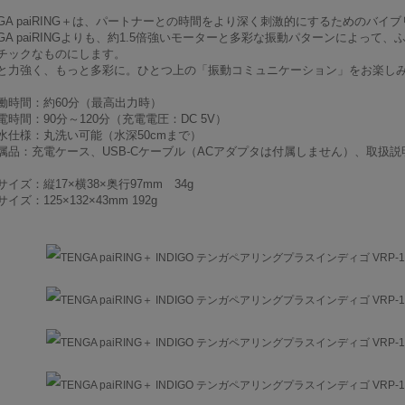
NGA paiRING＋は、パートナーとの時間をより深く刺激的にするためのバイ
NGA paiRINGよりも、約1.5倍強いモーターと多彩な振動パターンによっ
チックなものにします。
と力強く、もっと多彩に。ひとつ上の「振動コミュニケーション」をお楽し
働時間：約60分（最高出力時）
電時間：90分～120分（充電電圧：DC 5V）
水仕様：丸洗い可能（水深50cmまで）
属品：充電ケース、USB-Cケーブル（ACアダプタは付属しません）、取扱説
イズ：縦17×横38×奥行97mm 34g
イズ：125×132×43mm 192g