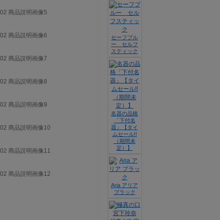
セーフブル
ー セルフ
スティック
名器の品格
「下付名
器」【タイ
ムセール!!
（期間未
定）】
Aria アリア
ブラック