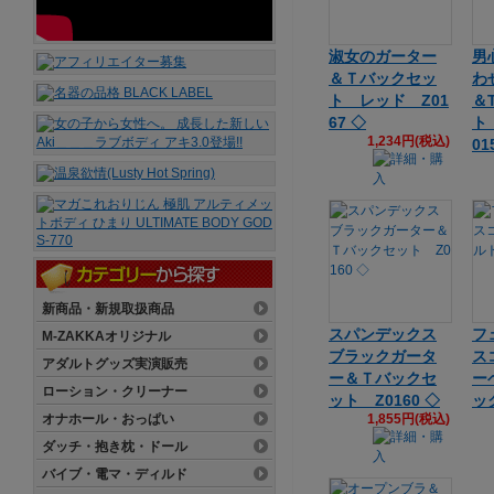
淑女のガーター
男
＆Ｔバックセッ
わ
ト レッド Z01
＆
67 ◇
ト
1,234円(税込)
01
新商品・新規取扱商品
スパンデックス
フ
M-ZAKKAオリジナル
ブラックガータ
ス
アダルトグッズ実演販売
ー＆Ｔバックセ
ー
ローション・クリーナー
ット Z0160 ◇
ッ
オナホール・おっぱい
1,855円(税込)
ダッチ・抱き枕・ドール
バイブ・電マ・ディルド