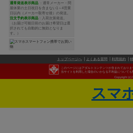
通常発送
表示商品
：通常メーカー・問
屋休業の土日祝日を含まない1～4営業
日以内（メーカー取寄せ後）の発送。
注文予約
表示商品
：入荷次第発送。
（お届け可能日前のお届け希望日は選
択されても自動的に無効となりま
す。）
トップページへ
よくある質問
利用規約
このページにはアダルトコンテンツが含まれておりま
当サイトを利用した場合のいかなる不利益についても
Copyright (c)
スマ