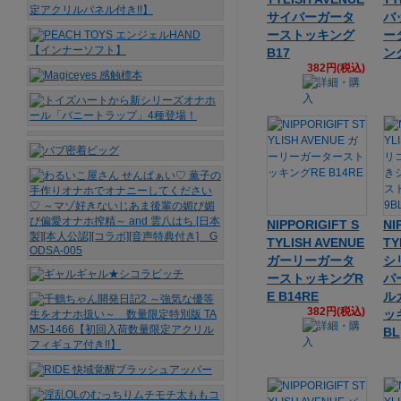
サイバーガータ
バ
ーストッキング
ー
B17
ング
382円(税込)
NIPPORIGIFT S
NI
TYLISH AVENUE
TY
ガーリーガータ
シ
ーストッキングR
パ
E B14RE
ル
382円(税込)
ッ
BL