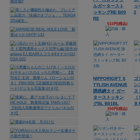
ルガータースト
ッキ
ッキングRE B09
2
RE
510円(税込)
NIPPORIGIFT S
ゴ
TYLISH AVENUE
ン
誘惑網タイ ガー
ス
ターストッキン
（
グBL B01BL
Ｂ
350円(税込)