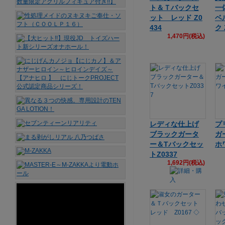
ト＆Ｔバックセ
一
ット レッド Z0
ベ
434
ク 
1,470円(税込)
レディな仕上げ
プ
ブラックガータ
ガ
ー＆Tバックセッ
ホ
トZ0337
1,692円(税込)