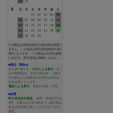
30
31
9
日
月
火
水
木
金
土
01
02
03
04
05
06
07
08
09
10
11
12
13
14
15
16
17
18
19
20
21
22
23
24
25
26
27
28
29
30
■
の場合は発送休業日の為出荷は御座い
ません。
■
の場合は即日発送締切午前1
0時となります。
■
の場合は出荷は御座
いますが、即日発送は御座いません。
■受注・問合せ
インターネット・FAXによる受付
：全
日24時間受付。平日17時以降、土曜正
午以降および休業日のお問合せ対応は
翌日以降となります。
電話による受付
：営業日11時～17時。
■出荷
即日発送表示商品
：通常、営業日平日1
4時、土曜日は午前10時まで（銀行振込
支払は翌営業日扱い）のご注文で当日
発送。