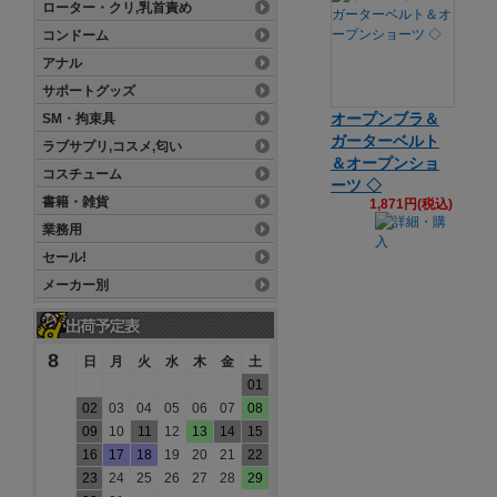
ローター・クリ,乳首責め
コンドーム
アナル
サポートグッズ
オープンブラ＆
SM・拘束具
ガーターベルト
ラブサプリ,コスメ,匂い
＆オープンショ
コスチューム
ーツ ◇
書籍・雑貨
1,871円(税込)
業務用
セール!
メーカー別
8
日
月
火
水
木
金
土
01
02
03
04
05
06
07
08
09
10
11
12
13
14
15
16
17
18
19
20
21
22
23
24
25
26
27
28
29