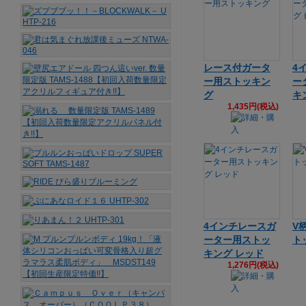
レース付ガータ
4
ー用ストッキン
ー
グ
キ
1,435円(税込)
4インチレースガ
V
ーター用ストッ
ト
キング レッド
1,276円(税込)