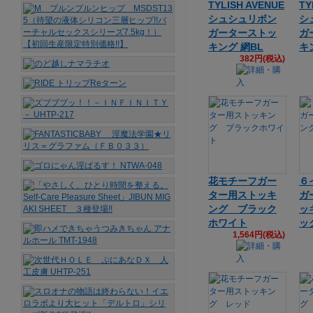
TYLISH AVENUE
TY
シュシュリボン
シ
ガーターストッ
ガ
キング 網BL
キ
382円(税込)
花モチーフガー
６
ター用ストッキ
ガ
ング ブラック
ッ
ホワイト
ッ
1,564円(税込)