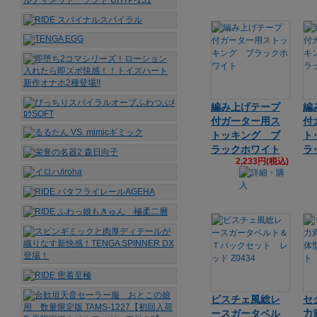
編み上げテープ
編
付ガーター用ス
付
トッキング ブ
ト
ラックホワイト
ラ
2,233円(税込)
ビスチェ風総レ
セ
ースガータベル
力満