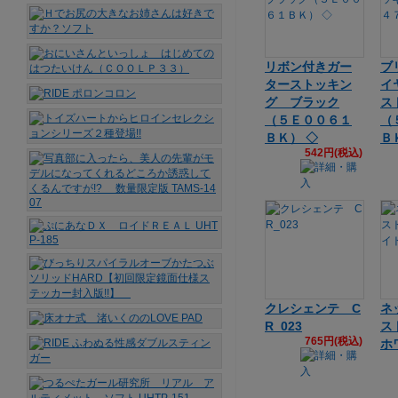
リボン付きガー
ブ
ターストッキン
イ
グ ブラック
ス
（５Ｅ００６１
（
ＢＫ） ◇
Ｂ
542円(税込)
クレシェンテ C
ネ
R_023
ス
765円(税込)
ホ