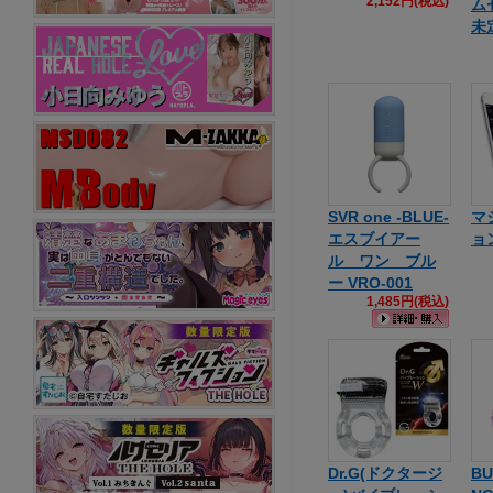
2,152円(税込)
ム
未
SVR one -BLUE-
マ
エスブイアー
ョ
ル ワン ブル
ー VRO-001
1,485円(税込)
Dr.G(ドクタージ
BU