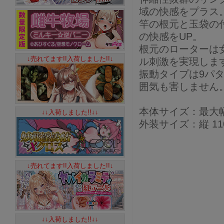
域の快感をプラス
竿の根元と玉袋の
の快感をUP。
根元のローターは
↓売れてます!!入荷しました!!↓
ル刺激を実現しま
振動タイプは9パ
囲気も害しません
本体サイズ：最大幅 6
↓↓入荷しました!!↓↓
外装サイズ：縦 110 
↓売れてます!!入荷しました!!↓
↓↓入荷しました!!↓↓