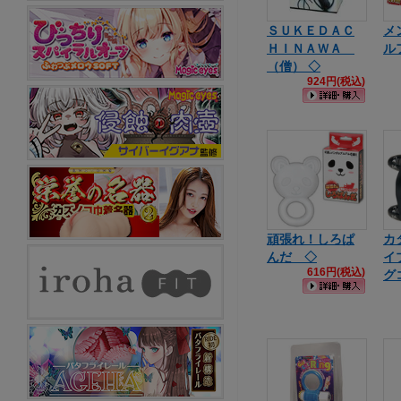
ＳＵＫＥＤＡＣ
メ
ＨＩＮＡＷＡ
ル
（僧） ◇
924円(税込)
頑張れ！しろぱ
カ
んだ ◇
イ
616円(税込)
グ