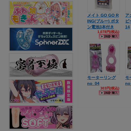
メイト GO GO R
ア
ING(ブルー) ボタ
ビー
ン電池3本付き
14
1,078円(税込)
モーターリング
モ
no_04
no
303円(税込)