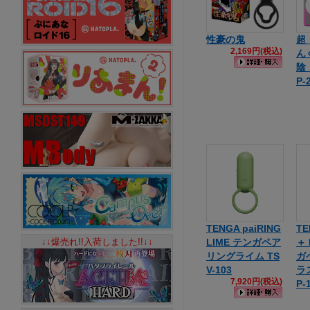
性豪の鬼
超
2,169円(税込)
ん
陰
P-
TENGA paiRING
TE
↓↓爆売れ!!入荷しました!!↓↓
LIME テンガペア
＋ 
リングライム TS
ガ
V-103
ラ
7,920円(税込)
P-