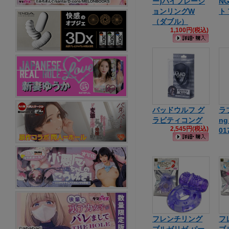
ー)バイブレーシ
N
ョンリングW
ト 
（ダブル）
1,100円(税込)
バッドウルフ グ
ラ
ラビティコング
ng
2,545円(税込)
01
フレンチリング
フ