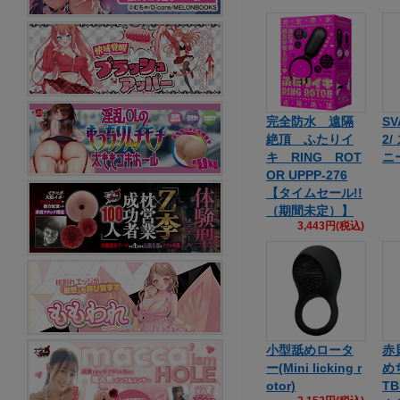
完全防水 遠隔
SV
絶頂 ふたりイ
2
キ RING ROT
ニー
OR UPPP-276
【タイムセール!!
（期間未定）】
3,443円(税込)
小型舐めロータ
赤
ー(Mini licking r
め
otor)
TB