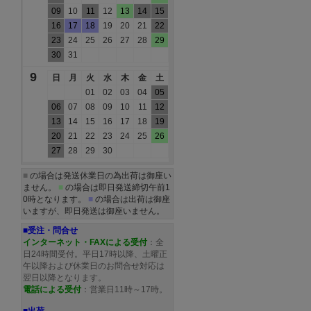
09
10
11
12
13
14
15
16
17
18
19
20
21
22
23
24
25
26
27
28
29
30
31
9
日
月
火
水
木
金
土
01
02
03
04
05
06
07
08
09
10
11
12
13
14
15
16
17
18
19
20
21
22
23
24
25
26
27
28
29
30
■
の場合は発送休業日の為出荷は御座い
ません。
■
の場合は即日発送締切午前1
0時となります。
■
の場合は出荷は御座
いますが、即日発送は御座いません。
■受注・問合せ
インターネット・FAXによる受付
：全
日24時間受付。平日17時以降、土曜正
午以降および休業日のお問合せ対応は
翌日以降となります。
電話による受付
：営業日11時～17時。