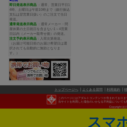
■出荷
即日発送表示商品
：通常、営業日平日1
4時、土曜日は午前10時まで（銀行振込
支払は翌営業日扱い）のご注文で当日
発送。
通常発送
表示商品
：通常メーカー・問
屋休業の土日祝日を含まない1～4営業
日以内（メーカー取寄せ後）の発送。
注文予約
表示商品
：入荷次第発送。
（お届け可能日前のお届け希望日は選
択されても自動的に無効となりま
す。）
トップページへ
よくある質問
利用規約
このページにはアダルトコンテンツが含まれておりま
当サイトを利用した場合のいかなる不利益についても
Copyright (c)
スマ