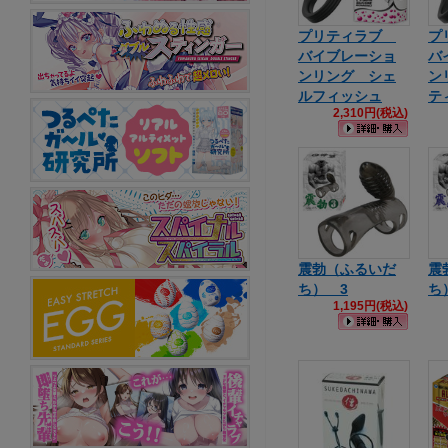
プリティラブ
プ
バイブレーショ
バ
ンリング シェ
ン
ルフィッシュ
テ
2,310円(税込)
震勃（ふるいだ
震
ち） 3
ち
1,195円(税込)