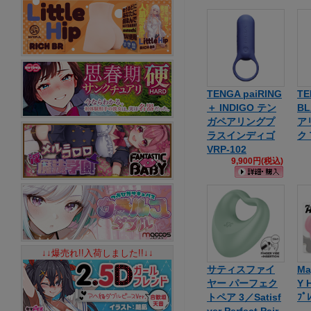
TENGA paiRING
TE
＋ INDIGO テン
B
ガペアリングプ
ア
ラスインディゴ
ク 
VRP-102
9,900円(税込)
↓↓爆売れ!!入荷しました!!↓↓
サティスファイ
Ma
ヤー パーフェク
Y
トペア 3／Satisf
ﾌﾟ