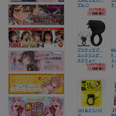
ブルゼリゼ パー
ブ
プル ◇
ア
431円(税込)
プリティラブ
SV
コックリング
Y
スクリュー
ミ
2,695円(税込)
ト
つけるクリバイ
【
ブ
在