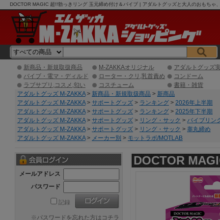
DOCTOR MAGIC 超!!勃っきリング 玉元締め付け＆バイブ | アダルトグッズと大人のおもち
新商品・新規取扱商品
M-ZAKKAオリジナル
アダルトグッズ
バイブ・電マ・ディルド
ローター・クリ,乳首責め
コンドーム
ラブサプリ,コスメ,匂い
コスチューム
書籍・雑貨
アダルトグッズ M-ZAKKA
>
新商品・新規取扱商品
>
新商品
アダルトグッズ M-ZAKKA
>
サポートグッズ
>
ランキング
>
2026年上半期
アダルトグッズ M-ZAKKA
>
サポートグッズ
>
ランキング
>
2025年下半期
アダルトグッズ M-ZAKKA
>
サポートグッズ
>
リング・サック
>
バイブリン
アダルトグッズ M-ZAKKA
>
サポートグッズ
>
リング・サック
>
睾丸締め
アダルトグッズ M-ZAKKA
>
メーカー別
>
モットラボ/MOTLAB
DOCTOR MA
メールアドレス
パスワード
記録
※
パスワードを忘れた方はコチラ