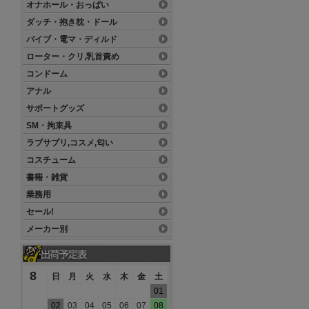
オナホール・おっぱい
ダッチ・抱き枕・ドール
バイブ・電マ・ディルド
ローター・クリ,乳首責め
コンドーム
アナル
サポートグッズ
SM・拘束具
ラブサプリ,コスメ,匂い
コスチューム
書籍・雑貨
業務用
セール!
メーカー別
8
日
月
火
水
木
金
土
01
02
03
04
05
06
07
08