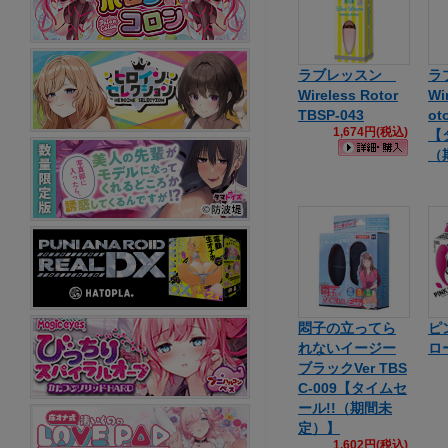
ラブレッスン
ラ
Wireless Rotor
Wi
TBSP-043
ot
1,674円(税込)
【
（
悶子の立ってら
ピ
れないイージー
ロ
ブラックVer TBS
C-009【タイムセ
ール!!（期間未
定）】
1,602円(税込)