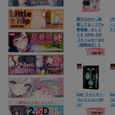
悶子のやだっ密
ぴ
着してる！？ク●
－
密着編 ＢＬＡ
Ｋ
ＣＫ TBSC-118
【タイムセール!!
（期間未定）】
3,233円(税込)
D&F ファンキー
D
コレクション DF
コ
↓↓爆売れ!!入荷しました!!↓↓
-07
-11
3,158円(税込)