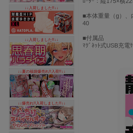
ﾛｰﾀｰ：縦175×横2
↓↓入荷しました!!↓↓
■本体重量（g）、
40
■付属品
↓↓入荷しました!!↓↓
ﾏｸﾞﾈｯﾄ式USB充電ｹ
↓↓夏の福袋爆売れ!!入荷!!↓↓
↓↓爆売れ!!入荷しました!!↓↓