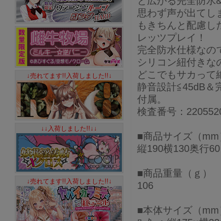
と広がる完全防水
思わず声が出てし
もきちんと配慮し
レッツプレイ！
完全防水仕様なの
シリコン紐付きな
どこでもサカって
↓売れてます!!入荷しました!!↓
静音設計≦45dB
付属。
検査番号：220552
↓↓入荷しました!!↓↓
■商品サイズ（mm
縦190横130奥行60
■商品重量（ｇ）
↓売れてます!!入荷しました!!↓
106
■本体サイズ（mm