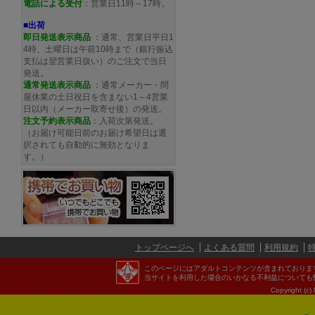
電話による受付
：営業日11時～17時。
■出荷
即日発送表示商品
：通常、営業日平日1
4時、土曜日は午前10時まで（銀行振込
支払は翌営業日扱い）のご注文で当日
発送。
通常発送
表示商品
：通常メーカー・問
屋休業の土日祝日を含まない1～4営業
日以内（メーカー取寄せ後）の発送。
注文予約
表示商品
：入荷次第発送。
（お届け可能日前のお届け希望日は選
択されても自動的に無効となりま
す。）
トップページへ
よくある質問
利用規約
このページにはアダルトコンテンツが含まれておりま
当サイトを利用した場合のいかなる不利益についても
Copyright (c)