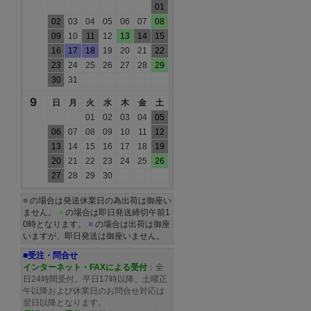
01
02
03
04
05
06
07
08
09
10
11
12
13
14
15
16
17
18
19
20
21
22
23
24
25
26
27
28
29
30
31
9
日
月
火
水
木
金
土
01
02
03
04
05
06
07
08
09
10
11
12
13
14
15
16
17
18
19
20
21
22
23
24
25
26
27
28
29
30
■
の場合は発送休業日の為出荷は御座い
ません。
■
の場合は即日発送締切午前1
0時となります。
■
の場合は出荷は御座
いますが、即日発送は御座いません。
■受注・問合せ
インターネット・FAXによる受付
：全
日24時間受付。平日17時以降、土曜正
午以降および休業日のお問合せ対応は
翌日以降となります。