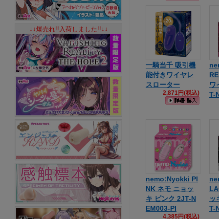
↓↓爆売れ!!入荷しました!!↓↓
一騎当千 吸引機
ne
能付きワイヤレ
R
スローター
ワ
2,871円(税込)
T-
nemo:Nyokki PI
ne
NK ネモ ニョッ
L
キ ピンク 2JT-N
ッ
EM003-PI
T-
4,385円(税込)