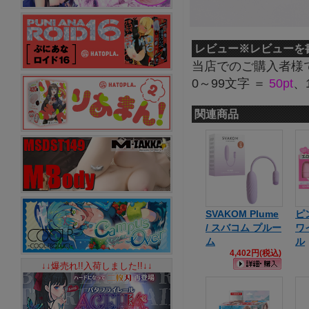
レビュー
※レビューを
当店でのご購入者様
0～99文字 ＝
50pt
、
関連商品
SVAKOM Plume
ピ
/ スバコム プルー
ワ
ム
ル
4,402円(税込)
↓↓爆売れ!!入荷しました!!↓↓