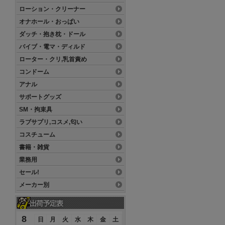
ローション・クリーナー
オナホール・おっぱい
ダッチ・抱き枕・ドール
バイブ・電マ・ディルド
ローター・クリ,乳首責め
コンドーム
アナル
サポートグッズ
SM・拘束具
ラブサプリ,コスメ,匂い
コスチューム
書籍・雑貨
業務用
セール!
メーカー別
8
日
月
火
水
木
金
土