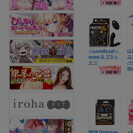
～Love&Leaf～
は
nemo G ブラッ
コ
ク ◇
パ
3,219円(税込)
S5
NEW Dodonpa
～L