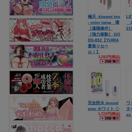
極天 -kiwami ten
LE
- rotor tama 環
ロ
［遠隔操作］
21
［強力振動］ GO
DS-852【YUIRA
夏祭りセー
ル！】
3,292円(税込)
完全防水 docod
ワ
emo ホワイト ◇
ター
1,722円(税込)
ss