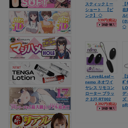
スティックミー
【
ショート 【ピ
在
ンク】 ◇
ル!
539円(税込)
(
◇
～Love&Leaf～
【
nemo ネオワイ
ﾎﾟ
ヤレス リモコン
L
ローター ブラッ
デ
ク 2JT-RT002
ズ 
2,392円(税込)
pR