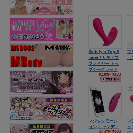
Satisfyer Top S
マ
ecret / サティス
ョ
ファイヤー トッ
プシークレット
9,163円(税込)
マジックモーシ
マ
ョン キャンディ
ョ
4,147円(税込)
グ