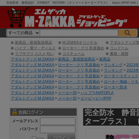
完全防水 静音設計 STREET ROTOR+［ストリートロータープラス］ black UPPP-3
新商品・新規取扱商品
M-ZAKKAオリジナル
アダルトグッズ
バイブ・電マ・ディルド
ローター・クリ,乳首責め
コンドーム
ラブサプリ,コスメ,匂い
コスチューム
書籍・雑貨
アダルトグッズ M-ZAKKA
>
新商品・新規取扱商品
>
新商品
アダルトグッズ M-ZAKKA
>
ローター・クリ,乳首責め
>
ランキング
>
2023
アダルトグッズ M-ZAKKA
>
ローター・クリ,乳首責め
>
ランキング
>
2023
アダルトグッズ M-ZAKKA
>
ローター・クリ,乳首責め
>
ローター:スティック
アダルトグッズ M-ZAKKA
>
ローター・クリ,乳首責め
>
ローター:無線・リモ
アダルトグッズ M-ZAKKA
>
ローター・クリ,乳首責め
>
ローター:防水
アダルトグッズ M-ZAKKA
>
メーカー別
>
ハトプラ/HATOPLA
アダルトグッズ M-ZAKKA
>
メーカー別
>
ピーピーピー/PPP
完全防水 静音設
タープラス］ bla
メールアドレス
パスワード