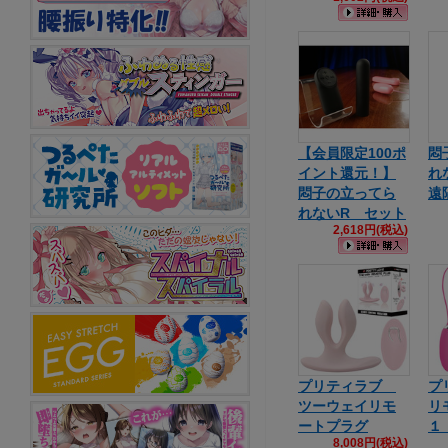
【会員限定100ポ
悶
イント還元！】
れ
悶子の立ってら
遠
れないR セット
2,618円(税込)
プリティラブ
プ
ツーウェイリモ
リ
ートプラグ
１
8,008円(税込)