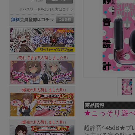
記録
※
パスワードを忘れた方はコチラ
↓売れてます!!入荷しました!!↓
↓↓爆売れ!!入荷しました!!↓↓
商品情報
★こっそり遊
↓↓爆売れ!!入荷しました!!↓↓
超静音≦45dB★