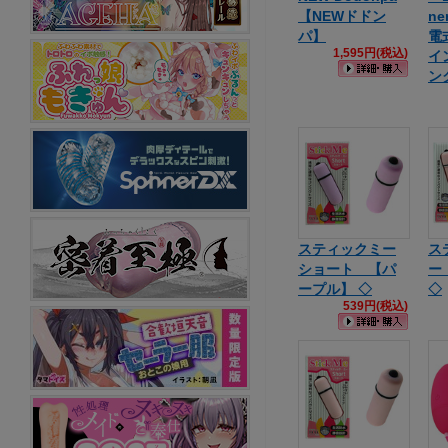
【NEWドドン
n
パ】
電
1,595円(税込)
イ
ン
スティックミー
ス
ショート 【パ
ー
ープル】 ◇
◇
539円(税込)