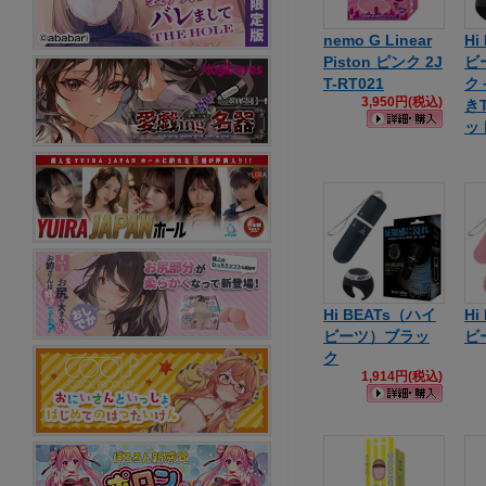
nemo G Linear
Hi
Piston ピンク 2J
ビ
T-RT021
ク
3,950円(税込)
き
ッ
Hi BEATs（ハイ
Hi
ビーツ）ブラッ
ビ
ク
1,914円(税込)