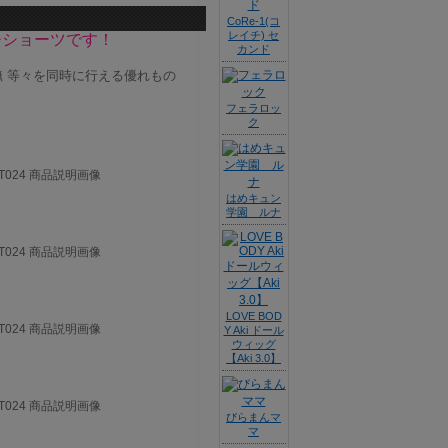
CoRe-1(コ
レイチ) セ
チショーツです！
カンド
 等々を同時に行える優れもの
フェラロッ
ク
はめキュン
学園 ルナ
LOVE BOD
Y Aki ドール
ウィッグ
【Aki 3.0】
びらまんマ
マ