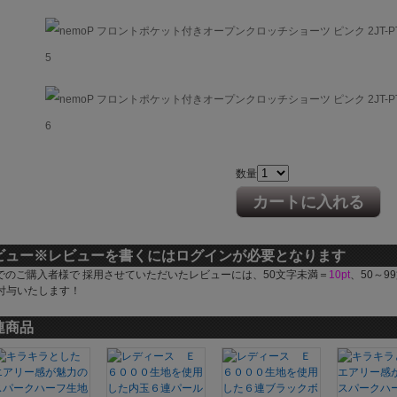
数量
カートに入れる
ビュー
※レビューを書くにはログインが必要となります
でのご購入者様で 採用させていただいたレビューには、50文字未満＝
10pt
、50～9
付与いたします！
連商品