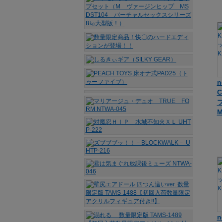
n
ブ
M
n