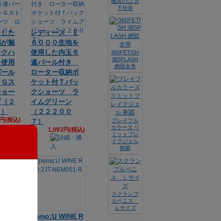
極真の口 宮
下玲奈
とした
レディース Ｅ
感が魅
６０００生地を
ークハ
使用した内玉６
360FETISH
潮SPLASH
を使用
連パール付き
網肌女帝
パール
ローター収納ポ
レＧス
ケット付Ｔバッ
ショー
クショーツ ラ
ズ（２
イムグリーン
８）
（２２２００
4円(税込)
７）
プレイフル
カラーズ リ
1,993円(税込)
ミットブレ
イクジェル
剛覇
スクランブ
ルペニス
Ｌサイズ
BLACK
nemo:U WINE R