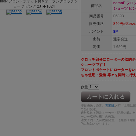
nemoP 
商品名
ショーツ ピンク 
商品番号
F6893
販売価格
840円
(税込924
ポイント
8P
出荷
通常発送
定価
1,650円
クロッチ部分にローターの収納ポ
ショーツです！
フロントポケットにローターをい
ちゃ使用・愛撫 等々を同時に行
数量
カートに入れる
即日発送：通常、
営業日
14時（土曜は
で当日発送。
通常発送：通常メーカー・問屋休業の土
ーカー取寄せ後）の発送。
注文予約：入荷次第発送。（お届け可能
的に無効となります。）