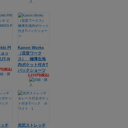
kki PI
Kanon Works
ニョッ
（花音ワーク
JT-N
ス） 極薄生地
内ポケット付きT
5円(税込)
バックショーツ
2,233円(税込)
レッチ
光沢ストレッチ