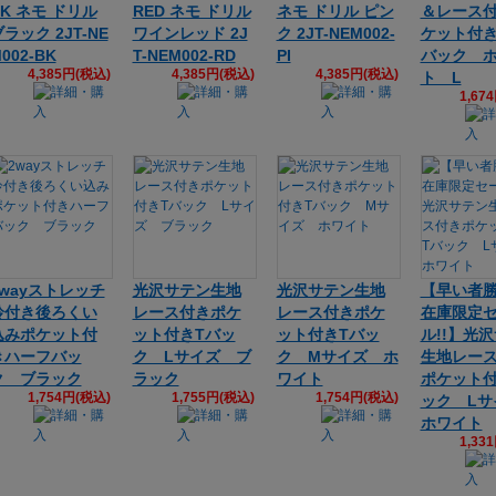
CK ネモ ドリル
RED ネモ ドリル
ネモ ドリル ピン
＆レース
ラック 2JT-NE
ワインレッド 2J
ク 2JT-NEM002-
ケット付
002-BK
T-NEM002-RD
PI
バック 
4,385円(税込)
4,385円(税込)
4,385円(税込)
ト L
1,67
2wayストレッチ
光沢サテン生地
光沢サテン生地
【早い者
鈴付き後ろくい
レース付きポケ
レース付きポケ
在庫限定
込みポケット付
ット付きTバッ
ット付きTバッ
ル!!】光
きハーフバッ
ク Lサイズ ブ
ク Mサイズ ホ
生地レー
ク ブラック
ラック
ワイト
ポケット付
1,754円(税込)
1,755円(税込)
1,754円(税込)
ック L
ホワイト
1,33