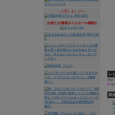
↓↓入荷しました!!↓↓
お待たせ!新規タイムセール開始!!
レ
当店
pt
を
関