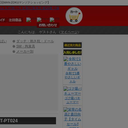
【旧MAN-ZOKUマンゾクショッピング】
こんにちは、 ゲストさん （
マイページ
）
ぱい
ダッチ・抱き枕・ドール
SM・拘束具
メーカー別
令和で1番
やさしいギ
ャル
ゴク吸バキ
ューマー
PT024