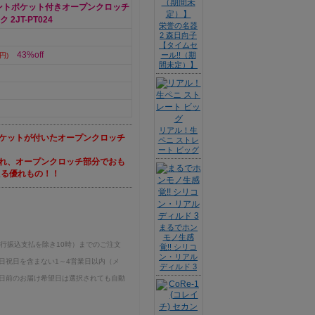
フロントポケット付きオープンクロッチ
2JT-PT024
栄誉の名器
2 森日向子
【タイムセ
43%off
ール!!（期
円)
間未定）】
リアル！生
ケットが付いたオープンクロッチ
ペニ ストレ
ート ビッグ
れ、オープンクロッチ部分でおも
える優れもの！！
まるでホン
モノ生感
銀行振込支払を除き10時）までのご注文
覚!! シリコ
ン・リアル
日祝日を含まない1～4営業日以内（メ
ディルド 3
日前のお届け希望日は選択されても自動