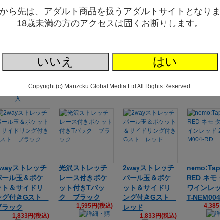
６０００生地を
（花音ワーク
T-NEM001-PI
2JT-NEM0
から先は、アダルト商品を扱うアダルトサイトとなり
4,466円(税込)
4,46
使用した６連ブ
ス） 玉響 コ
18歳未満の方のアクセスは固くお断りします。
ラックボール付
ットン生地使用
き ローター収
収納ポケット付
納ポケット付Ｇ
きインゴムロー
ストショーツ
ライズスキャン
いいえ
はい
ブラック（２２
ティー ピンク
1,409円(税込)
２００６）
1,993円(税込)
Copyright (c) Manzoku Global Media Ltd All Rights Reserved.
2wayストレッチ
光沢ストレッチ
2wayストレッチ
nemo:Tap
パール玉＆ポケ
レース付きポケ
パール玉＆ポケ
RED ネモ
ット＆サイドリ
ット付きTバッ
ット＆サイドリ
ワインレッ
ング付きGスト
ク ブラック
ング付きGスト
T-NEM004
1,595円(税込)
4,38
ブラック
レッド
1,833円(税込)
1,833円(税込)