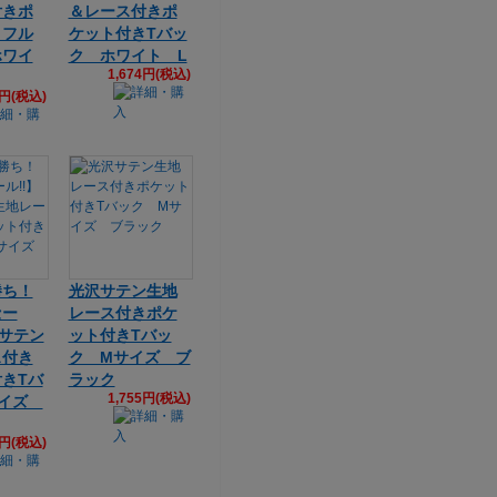
付きポ
＆レース付きポ
きフル
ケット付きTバッ
ホワイ
ク ホワイト L
1,674円(税込)
4円(税込)
勝ち！
光沢サテン生地
セー
レース付きポケ
沢サテン
ット付きTバッ
ス付き
ク Mサイズ ブ
きTバ
ラック
1,755円(税込)
サイズ
1円(税込)