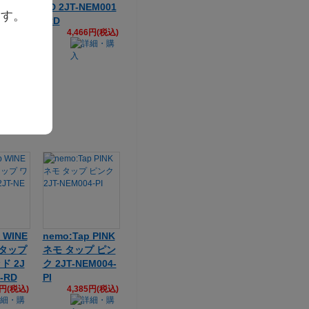
01-BK
ED 2JT-NEM001
ます。
6円(税込)
-RD
4,466円(税込)
 WINE
nemo:Tap PINK
 タップ
ネモ タップ ピン
ド 2J
ク 2JT-NEM004-
-RD
PI
5円(税込)
4,385円(税込)