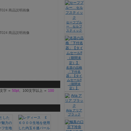
セーフブル
ー セルフ
スティック
名器の品格
「下付名
器」【タイ
ムセール!!
（期間未
定）】
9文字 ＝
50pt
、100文字以上 ＝
100
Aria アリア
ブラック