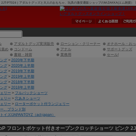
2JT-PT024 | アダルトグッズと大人のおもちゃ、玩具の激安通販ショップのM-ZAKKA(エム雑貨）
ル
アダルトグッズ実演販売
ローション・クリーナー
オナホール・おっ
首責め
コンドーム
アナル
サポートグッズ
書籍・雑貨
業務用
セール!
ング
>
2020年下半期
ング
>
2020年上半期
ング
>
2019年下半期
ング
>
2019年上半期
ング
>
2018年下半期
ング
>
2018年上半期
ェリー
>
フルバックショーツ
ェリー
>
穴あきショーツ
ェリー
>
ローターポケット付ランジェリー
ー、ブランド別
イズ/JAPANTOYZ（act-japan）
moP フロントポケット付きオープンクロッチショーツ ピンク 2JT-