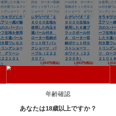
キラキラとした
レディース Ｅ
レディース Ｅ
キラキラ
エアリー感が魅
６０００生地を
６０００生地を
エアリー
力のスパークハ
使用した内玉６
使用した６連ブ
力のスパ
ーフ生地を使用
連パール付き
ラックボール付
ーフ生地
した５連パール
ローター収納ポ
き ローター収
した５連
付き股ワレＧス
ケット付Ｔバッ
納ポケット付Ｇ
付き股ワ
トリングショー
クショーツ パ
ストショーツ
トリング
ツ グリーン
ープル（２２２
ホワイト（２２
ツ ロー
（２２１０１
００７）
２００６）
２１０１
1,993円(税込)
1,993円(税込)
1,91
８）
1,914円(税込)
年齢確認
あなたは18歳以上ですか？
レディース Ｅ
Kanon Works
nemo:U PINK 2J
nemo:U 