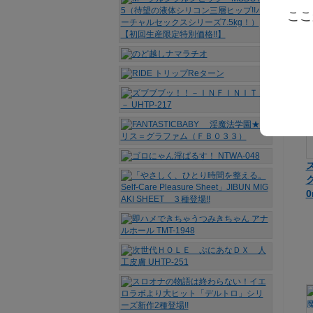
ここ
M
0