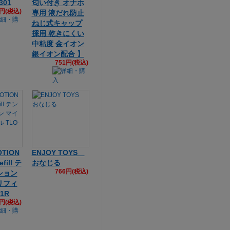
301
匂い付き オナホ
8円(税込)
専用 液だれ防止
ねじ式キャップ
採用 乾きにくい
中粘度 金イオン
銀イオン配合 】
751円(税込)
OTION
ENJOY TOYS
fill テ
おなじる
766円(税込)
ション
リフィ
01R
0円(税込)