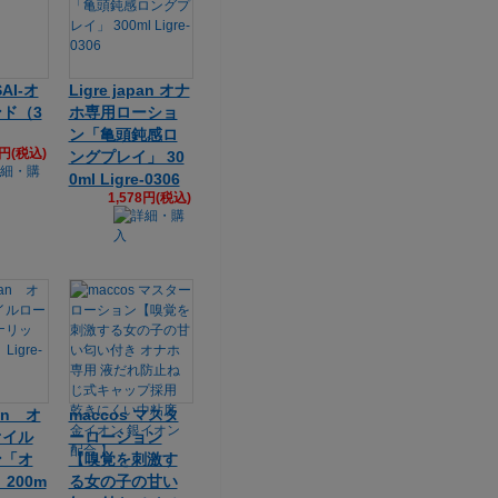
AI-オ
Ligre japan オナ
ド（3
ホ専用ローショ
ン「亀頭鈍感ロ
7円(税込)
ングプレイ」 30
0ml Ligre-0306
1,578円(税込)
pan オ
maccos マスタ
オイル
ーローション
ン「オ
【嗅覚を刺激す
200m
る女の子の甘い