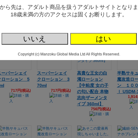
２００ｍｌ USD
ル!!（期間未
Ｄ ２００ｍｌ
USDM-1
から先は、アダルト商品を扱うアダルトサイトとなり
687円(税込)
-157
定）】
イムセール
1,291円(税込)
1,055円(税込)
18歳未満の方のアクセスは固くお断りします。
間未定）
66
いいえ
はい
Copyright (c) Manzoku Global Media Ltd All Rights Reserved.
スーパーシェイ
スーパーシェイ
高貴な王女の白
半熟サキ
クローション 5
クローション 3
濁ローション
魔改造ロ
ml
70ml
【中粘度 女の子
ン １０
717円(税込)
717円(税込)
の匂い配合 本物
ｌ USDM-
1,91
志向ザーメンタ
イプ 360ml】
756円(税込)