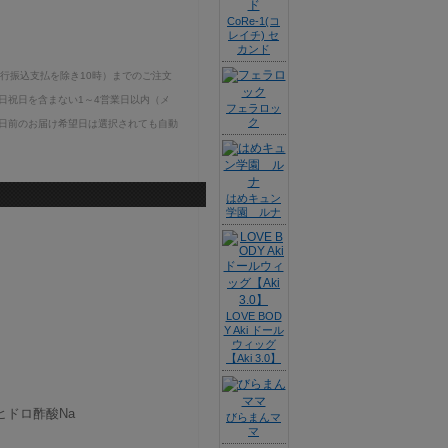
CoRe-1(コ
レイチ) セ
カンド
銀行振込支払を除き10時）までのご注文
日祝日を含まない1～4営業日以内（メ
フェラロッ
ク
日前のお届け希望日は選択されても自動
はめキュン
学園 ルナ
LOVE BOD
Y Aki ドール
ウィッグ
【Aki 3.0】
ヒドロ酢酸Na
びらまんマ
マ