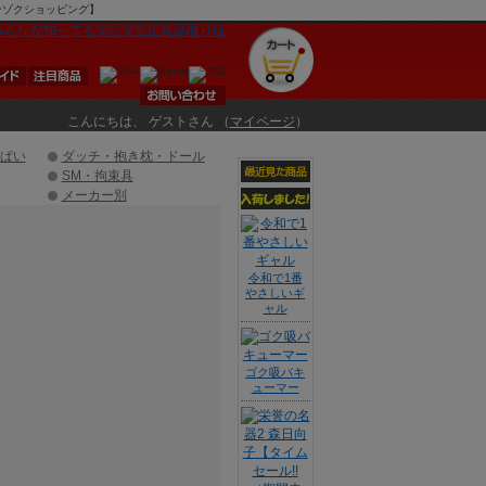
マンゾクショッピング】
こんにちは、 ゲストさん （
マイページ
）
ぱい
ダッチ・抱き枕・ドール
SM・拘束具
メーカー別
令和で1番
やさしいギ
ャル
ゴク吸バキ
ューマー