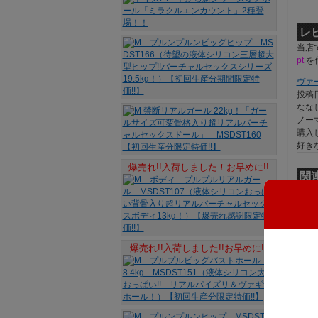
レ
当店
pt
を
ヴァ
投稿日
なな
ノー
購入
好き
爆売れ!!入荷しました！お早めに!!
関
爆売れ!!入荷しました!!お早めに!!