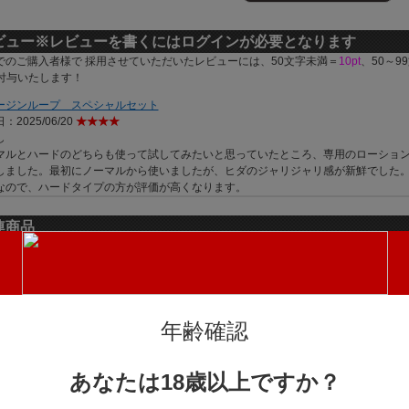
ビュー
※レビューを書くにはログインが必要となります
でのご購入者様で 採用させていただいたレビューには、50文字未満＝
10pt
、50～9
付与いたします！
ージンループ スペシャルセット
：2025/06/20
★★★★
し
マルとハードのどちらも使って試してみたいと思っていたところ、専用のローショ
しました。最初にノーマルから使いましたが、ヒダのジャリジャリ感が新鮮でした
なので、ハードタイプの方が評価が高くなります。
連商品
年齢確認
半熟サキュバ
とろみつゆ ラベ
半熟サキュバス
半熟サキ
ス 魔改造ロー
あなたは18歳以上ですか？
ルレス TMT-192
魔改造ローショ
魔改造ロ
ションＰＲＯ
2【タイムセー
ン 特濃ＨＡＲ
ン ２０