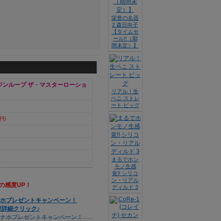
栄誉の名器
2 森日向子
【タイムセ
ール!!（期
間未定）】
ージンループ ザ・マスターローショ
リアル！生
ペニ ストレ
ート ビッグ
円)
まるでホン
モノ生感
覚!! シリコ
ン・リアル
の感度UP！
ディルド 3
オナホプレゼントキャンペーン！
!詳細クリック♪