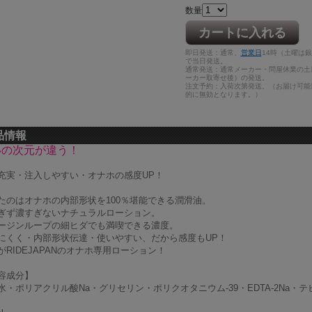
数量
カートに入れる
即日発送：通常、
営業日
14時（土曜は
で当日発送。
通常発送：通常メーカー・問屋休業の土
ーカー取寄せ後）の発送。
注文予約：入荷次第発送。（お届け可能
的に無効となります。）
品情報
いの次元が違う！
充実・注入しやすい・オナホの感度UP！
たのはオナホの内部形状を100％堪能できる潤滑油。
ぎず濃すぎないナチュラルローション。
ージンループの細ヒダでも満喫できる濃度。
にくく・内部形状伝達・使いやすい、だから感度もUP！
がRIDEJAPANのオナホ専用ローション！
容成分】
水・ポリアクリル酸Na・グリセリン・ポリクオタニウム-39・EDTA-2Na・テ