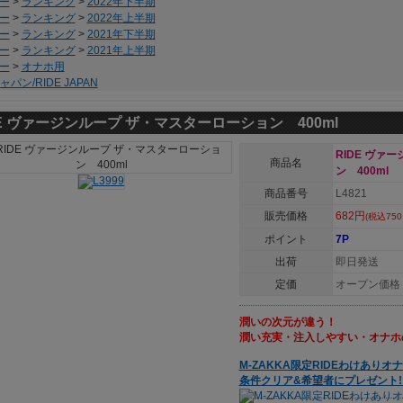
ー
>
ランキング
>
2022年下半期
ー
>
ランキング
>
2022年上半期
ー
>
ランキング
>
2021年下半期
ー
>
ランキング
>
2021年上半期
ー
>
オナホ用
パン/RIDE JAPAN
DE ヴァージンループ ザ・マスターローション 400ml
RIDE ヴァ
商品名
ン 400ml
商品番号
L4821
販売価格
682円
(税込750
ポイント
7P
出荷
即日発送
定価
オープン価格
潤いの次元が違う！
潤い充実・注入しやすい・オナホ
M-ZAKKA限定RIDEわけあり
条件クリア&希望者にプレゼント!