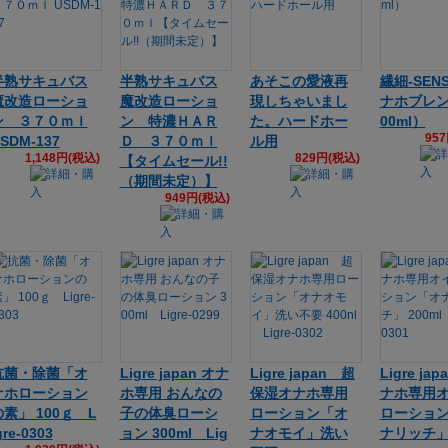
半熟サキュバス
半熟サキュバス
あそこの愛液再
繊細-SENS
魔改造ローショ
魔改造ローショ
現しちゃいまし
ナホブレン
ン ３７０ｍｌ
ン 特濃ＨＡＲ
た。ハードホー
00ml）
95
SDM-137
Ｄ ３７０ｍｌ
ル用
1,148円(税込)
829円(税込)
【タイムセール!!
（期間未定）】
949円(税込)
抗菌・除菌「オ
Ligre japan オナ
Ligre japan 超
Ligre ja
ナホローション
ホ専用 おんなの
保湿オナホ専用
ナホ専用
の素」 100ｇ L
子の体臭ローシ
ローション「オ
ローショ
gre-0303
ョン 300ml Lig
ナオモイ」洗い
ナリッチ」 