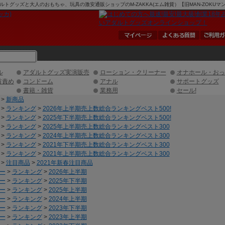
 アダルトグッズと大人のおもちゃ、玩具の激安通販ショップのM-ZAKKA(エム雑貨）【旧MAN-ZOKU
ル
アダルトグッズ実演販売
ローション・クリーナー
オナホール・おっ
首責め
コンドーム
アナル
サポートグッズ
書籍・雑貨
業務用
セール!
>
新商品
>
ランキング
>
2026年上半期売上数総合ランキングベスト500!
>
ランキング
>
2025年下半期売上数総合ランキングベスト500!
>
ランキング
>
2025年上半期売上数総合ランキングベスト300
>
ランキング
>
2024年上半期売上数総合ランキングベスト300
>
ランキング
>
2021年下半期売上数総合ランキングベスト300
>
ランキング
>
2021年上半期売上数総合ランキングベスト300
>
注目商品
>
2021年新春注目商品
ー
>
ランキング
>
2026年上半期
ー
>
ランキング
>
2025年下半期
ー
>
ランキング
>
2025年上半期
ー
>
ランキング
>
2024年上半期
ー
>
ランキング
>
2023年下半期
ー
>
ランキング
>
2023年上半期