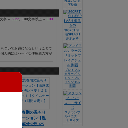
極真の口 宮
下玲奈
9文字 ＝
50pt
、100文字以上 ＝
100
360FETISH
潮SPLASH
網肌女帝
ンもついてお得になるということで
。個人的にはハードな使用感の方が
プレイフル
カラーズ リ
ミットブレ
イクジェル
剛覇
ュバス
思春期の温もり
スクランブ
ルペニス
ーショ
ローション【温
Ｌサイズ
０ｍｌ
感成分×洗い不