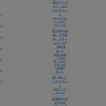
セーフブル
ー セルフ
スティック
名器の品格
「下付名
器」【タイ
ムセール!!
（期間未
定）】
Aria アリア
ブラック