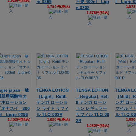
1,929円(税込)
re-0299
不要 400nl Ligr
l Ligre-0
1,754円(税込)
1,57
e-0302
1,578円(税込)
igre japan 敏
TENGA LOTION
TENGA LOTION
TENGA L
感肌用弱酸性オ
［Light］Refill
［Regular］Refi
［Mild］Re
ナホローション
テンガ ローショ
ll テンガ ローシ
ンガ ロー
「オナスイ」300
ン ライト リフィ
ョン レギュラー
マイルド 
l Ligre-0296
ル TLO-003R
リフィル TLO-00
ル TLO-0
1,403円(税込)
1,080円(税込)
1,08
2R
1,080円(税込)