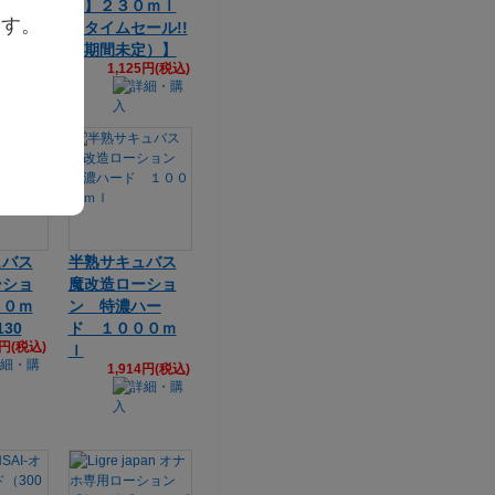
31【タ
要】２３０ｍｌ
ます。
!!（期
【タイムセール!!
】
（期間未定）】
3円(税込)
1,125円(税込)
ュバス
半熟サキュバス
ーショ
魔改造ローショ
００ｍ
ン 特濃ハー
130
ド １０００ｍ
4円(税込)
ｌ
1,914円(税込)