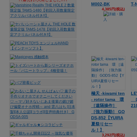
M002-BK
T-
4,385円(税込)
極天 -kiwami ten
LE
- rotor tama 環
ロ
［遠隔操作］
21
［強力振動］ GO
DS-852【YUIRA
夏祭りセー
ル！】
3,292円(税込)