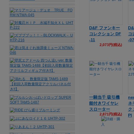
D&F ファンキー
D
コレクション DF
コ
-11
-0
2,073円(税込)
一騎当千 吸引機
ne
能付きワイヤレ
ネ
スローター
ク 
2,871円(税込)
PI