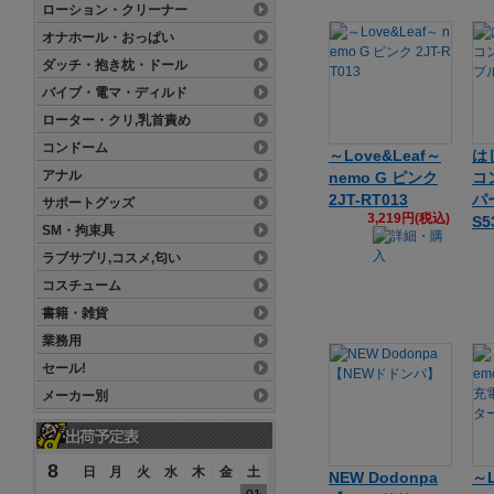
ローション・クリーナー
オナホール・おっぱい
ダッチ・抱き枕・ドール
バイブ・電マ・ディルド
ローター・クリ,乳首責め
コンドーム
～Love&Leaf～
は
アナル
nemo G ピンク
コ
2JT-RT013
パ
サポートグッズ
3,219円(税込)
S5
SM・拘束具
ラブサプリ,コスメ,匂い
コスチューム
書籍・雑貨
業務用
セール!
メーカー別
8
日
月
火
水
木
金
土
NEW Dodonpa
～L