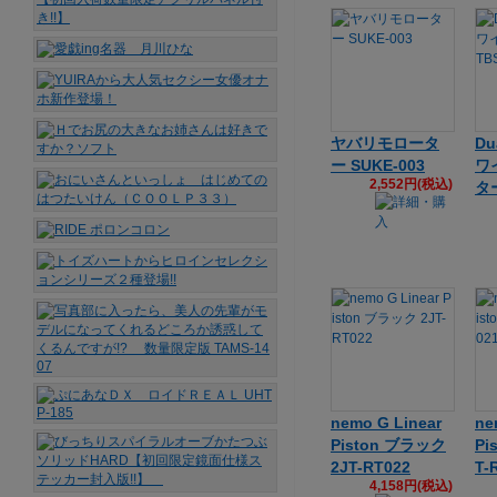
ヤバリモロータ
Du
ー SUKE-003
ワ
2,552円(税込)
ター
nemo G Linear
ne
Piston ブラック
Pi
2JT-RT022
T-
4,158円(税込)