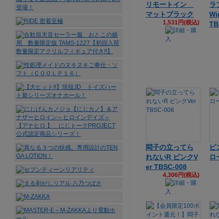
リモートイン
ラ
マットブラック
Wi
1,531円(税込)
TB
悶子の立ってら
ピ
れないR ピンクV
ロ
er TBSC-008
4,306円(税込)