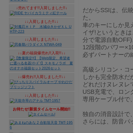
↓売れてます!!入荷しました!!↓
だからSSIは、伝
た。
↓↓入荷しました!!↓↓
車のキーにしか見
イザ!というとき
分で電源自動OFF)
↓↓入荷しました!!↓↓
12段階のパワー×
↓↓夏の福袋爆売れ!!入荷!!↓↓
必ずパートナーの
高級シリコン・コ
しかも完全防水だ
↓↓爆売れ!!入荷しました!!↓↓
どれだけヌレヌレ
USB充電で、ロン
↓↓入荷しました!!↓↓
専用ケーブル付で
お待たせ!新規タイムセール開始!!
独自の消音設計で、
さらには、防音パ