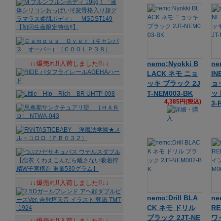
↓↓爆売れ!!入荷しました!!↓↓
nemo:Nyokki B
ne
LACK ネモ ニョ
IN
ッキ ブラック 2J
ョ
T-NEM003-BK
ッド
4,385円(税込)
3-
↓↓爆売れ!!入荷しました!!↓↓
nemo:Drill BLA
ne
CK ネモ ドリル
R
ブラック 2JT-NE
ワ
↓↓爆売れ!!入荷しました!!↓↓