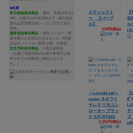
■出荷
スティックミ
【
即日発送表示商品
：通常、営業日平日1
ー 【パープ
在
4時、土曜日は午前10時まで（銀行振込
支払は翌営業日扱い）のご注文で当日
ル】
ル!
発送。
539円(税込)
(
通常発送
表示商品
：通常メーカー・問
◇
屋休業の土日祝日を含まない1～4営業
日以内（メーカー取寄せ後）の発送。
注文予約
表示商品
：入荷次第発送。
（お届け可能日前のお届け希望日は選
択されても自動的に無効となりま
す。）
～Love&Leaf～
【
nemo ネオワイ
ﾎﾟ
ヤレス リモコン
L
ローター ブラッ
デ
ク 2JT-RT002
ズ 
2,392円(税込)
pR