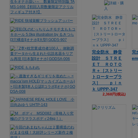
完全防水 静音
完
設計 ＳＴＲＥ
e
ＥＴ ＲＯＴＯ
Ｒ＋［ストリー
トロータープラ
ス］ ｐｉｎ
ｋ UPPP-347
2,368円(税込)