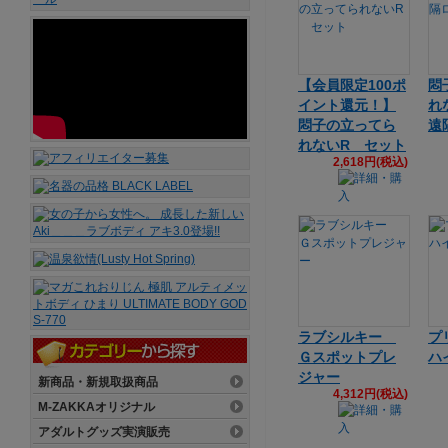
【会員限定100ポ
悶
イント還元！】
れ
悶子の立ってら
遠
れないR セット
2,618円(税込)
ラブシルキー
プ
Ｇスポットプレ
ハ
ジャー
新商品・新規取扱商品
4,312円(税込)
M-ZAKKAオリジナル
アダルトグッズ実演販売