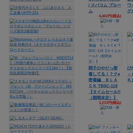
/ スバコム プルー
ワ
ム
グ
4,402円(税込)
悶子のやだっ密
ぴ
着してる！？ク●
－
密着編 ＢＬＡ
Ｋ
ＣＫ TBSC-118
【タイムセール!!
（期間未定）】
3,233円(税込)