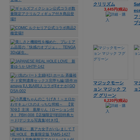
クリリズム
Sa
3,445円(税込)
ec
フ
プ
マジックモーシ
マ
ョン マジック フ
ョ
グ グリーン
6,220円(税込)