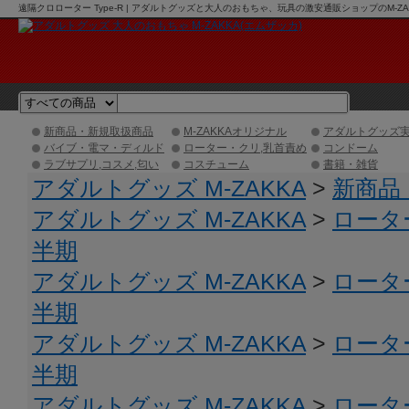
遠隔クロローター Type-R | アダルトグッズと大人のおもちゃ、玩具の激安通販ショップのM-Z
新商品・新規取扱商品
M-ZAKKAオリジナル
アダルトグッズ
バイブ・電マ・ディルド
ローター・クリ,乳首責め
コンドーム
ラブサプリ,コスメ,匂い
コスチューム
書籍・雑貨
アダルトグッズ M-ZAKKA
>
新商品
アダルトグッズ M-ZAKKA
>
ロータ
半期
アダルトグッズ M-ZAKKA
>
ロータ
半期
アダルトグッズ M-ZAKKA
>
ロータ
半期
アダルトグッズ M-ZAKKA
>
ロータ