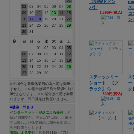
01
【NEWドドン
ne
02
03
04
05
06
07
08
パ】
ネ
1,595円(税込)
09
10
11
12
13
14
15
コ
16
17
18
19
20
21
22
ン
23
24
25
26
27
28
29
30
31
9
日
月
火
水
木
金
土
01
02
03
04
05
06
07
08
09
10
11
12
13
14
15
16
17
18
19
20
21
22
23
24
25
26
27
28
29
30
スティックミー
ス
ショート 【ブ
ー
■
の場合は発送休業日の為出荷は御座い
ラック】 ◇
ク
ません。
■
の場合は即日発送締切午前1
0時となります。
■
の場合は出荷は御座
539円(税込)
いますが、即日発送は御座いません。
■受注・問合せ
インターネット・FAXによる受付
：全
日24時間受付。平日17時以降、土曜正
午以降および休業日のお問合せ対応は
翌日以降となります。
電話による受付
：営業日11時～17時。