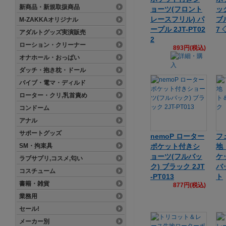
新商品・新規取扱商品
ョーツ(フロント
ッ
レースフリル) パ
ブル
M-ZAKKAオリジナル
ープル 2JT-PT02
7 
アダルトグッズ実演販売
2
ローション・クリーナー
893円(税込)
オナホール・おっぱい
ダッチ・抱き枕・ドール
バイブ・電マ・ディルド
ローター・クリ,乳首責め
コンドーム
アナル
サポートグッズ
nemoP ローター
フ
SM・拘束具
ポケット付きシ
地
ョーツ(フルバッ
ケ
ラブサプリ,コスメ,匂い
ク) ブラック 2JT
バ
コスチューム
-PT013
ト
書籍・雑貨
877円(税込)
業務用
セール!
メーカー別