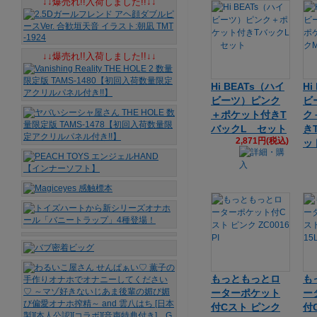
↓↓爆売れ!!入荷しました!!↓↓
↓↓爆売れ!!入荷しました!!↓↓
Hi BEATs（ハイ
Hi
ビーツ）ピンク
ビ
＋ポケット付きT
ク
バックL セット
き
2,871円(税込)
ッ
もっともっとロ
も
ーターポケット
ー
付Cスト ピンク
付