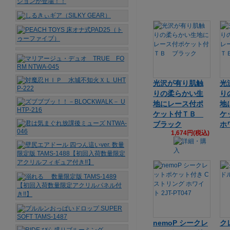
光沢が有り肌触
光
りの柔らかい生
り
地にレース付ポ
地
ケット付ＴＢ
ケ
ブラック
ホ
1,674円(税込)
nemoP シークレ
ク