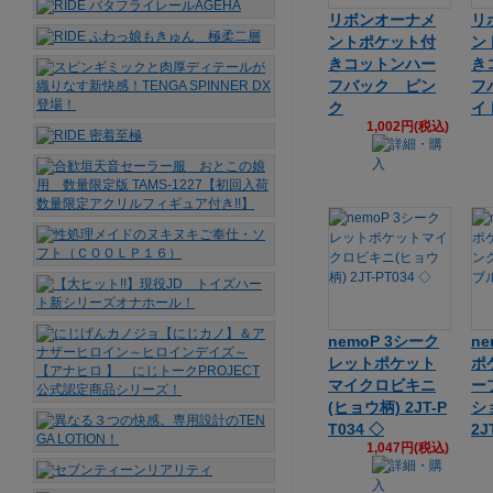
リボンオーナメ
リ
ントポケット付
ン
きコットンハー
き
フバック ピン
フ
ク
イ
1,002円(税込)
nemoP 3シーク
n
レットポケット
ポ
マイクロビキニ
ー
(ヒョウ柄) 2JT-P
シ
T034 ◇
2J
1,047円(税込)