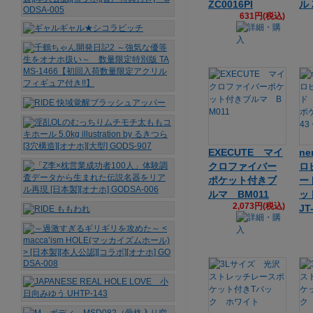
ZC0016PI
ル 
631円(税込)
EXECUTE マイ
n
クロファイバー
ロ
ポケット付きブ
ー
ルマ BM011
ッ
2,073円(税込)
JT