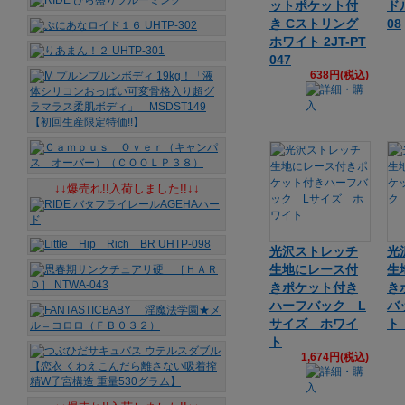
ットポケット付
ド
き Cストリング
08
ホワイト 2JT-PT
047
638円(税込)
↓↓爆売れ!!入荷しました!!↓↓
光沢ストレッチ
光
生地にレース付
生
きポケット付き
き
ハーフバック L
バ
サイズ ホワイ
ト
ト
1,674円(税込)