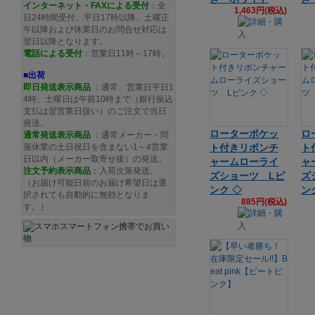
インターネット・FAXによる受付
：全
1,463円(税込)
日24時間受付。平日17時以降、土曜正
午以降および休業日のお問合せ対応は
翌日以降となります。
電話による受付
：営業日11時～17時。
■出荷
即日発送表示商品
：通常、営業日平日1
4時、土曜日は午前10時まで（銀行振込
支払は翌営業日扱い）のご注文で当日
発送。
ローターポケッ
ロ
通常発送
表示商品
：通常メーカー・問
屋休業の土日祝日を含まない1～4営業
ト付きリボンチ
ト
日以内（メーカー取寄せ後）の発送。
ャームローライ
ャ
注文予約
表示商品
：入荷次第発送。
ズショーツ Lピ
ズ
（お届け可能日前のお届け希望日は選
ンク ◇
ン
択されても自動的に無効となりま
885円(税込)
す。）