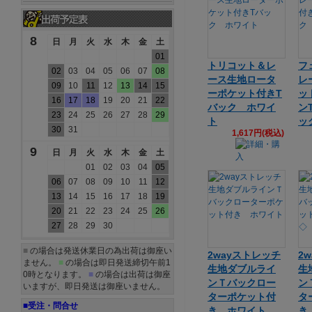
8
日
月
火
水
木
金
土
01
トリコット＆レ
フ
02
03
04
05
06
07
08
ース生地ロータ
レ
09
10
11
12
13
14
15
ーポケット付きT
ッ
16
17
18
19
20
21
22
バック ホワイ
ン
23
24
25
26
27
28
29
ト
ッ
30
31
1,617円(税込)
9
日
月
火
水
木
金
土
01
02
03
04
05
06
07
08
09
10
11
12
13
14
15
16
17
18
19
20
21
22
23
24
25
26
27
28
29
30
■
の場合は発送休業日の為出荷は御座い
2wayストレッチ
2
ません。
■
の場合は即日発送締切午前1
生地ダブルライ
生
0時となります。
■
の場合は出荷は御座
ンＴバックロー
ン
いますが、即日発送は御座いません。
ターポケット付
タ
■受注・問合せ
き ホワイト
き