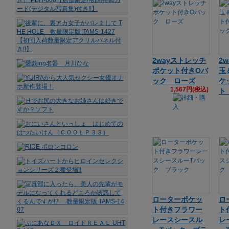
2wayストレッチ
2
ポケット付きOバ
玉
ック ローズ
ケ
1,567円(税込)
ト
ローターポケッ
ロ
ト付きフラワー
ト
レースシースル
レ