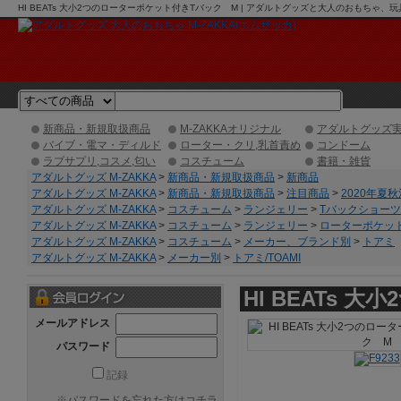
HI BEATs 大小2つのローターポケット付きTバック M | アダルトグッズと大人のおもちゃ、
新商品・新規取扱商品
M-ZAKKAオリジナル
アダルトグッズ
バイブ・電マ・ディルド
ローター・クリ,乳首責め
コンドーム
ラブサプリ,コスメ,匂い
コスチューム
書籍・雑貨
アダルトグッズ M-ZAKKA
>
新商品・新規取扱商品
>
新商品
アダルトグッズ M-ZAKKA
>
新商品・新規取扱商品
>
注目商品
>
2020年夏
アダルトグッズ M-ZAKKA
>
コスチューム
>
ランジェリー
>
Tバックショーツ
アダルトグッズ M-ZAKKA
>
コスチューム
>
ランジェリー
>
ローターポケッ
アダルトグッズ M-ZAKKA
>
コスチューム
>
メーカー、ブランド別
>
トアミ
アダルトグッズ M-ZAKKA
>
メーカー別
>
トアミ/TOAMI
HI BEATs
メールアドレス
パスワード
記録
※
パスワードを忘れた方はコチラ