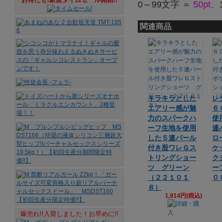
0～99文字 ＝
50pt
、
関連商品
キラキラとした
レ
エアリー感が魅
６
力のスパークハ
使
ーフ生地を使用
連
した５連パール
ロ
付き股ワレＧス
ケ
トリングショー
ク
ツ グリーン
ー
（２２１０１
０
８）
1,914円(税込)
爆売れ!!入荷しました！お早めに!!