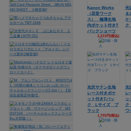
Kanon Works
光
（花音ワーク
＆
ス） 極薄生地
ケ
内ポケット付きT
ク
バックショーツ
2,233円(税込)
光沢サテン生地
光
レース付きポケ
レ
ット付きTバッ
ッ
ク Lサイズ ブ
ク
ラック
ワ
1,755円(税込)