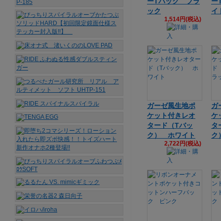
ーTバック ブラ
ー
ック
イ
1,514円(税込)
ガーゼ風生地ポ
ガ
ケット付きレオ
ケ
タード（Tバッ
タ
ク） ホワイト
ク
2,722円(税込)