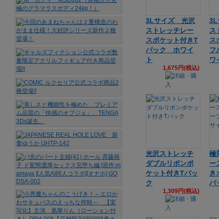
3Lサイズ 光沢
3
ストレッチレー
ス
スポケット付きT
ス
バック ホワイ
フ
ト
ワ
1,675円(税込)
光沢ストレッチ
極
ダブルリボンポ
ー
ケット付きTバッ
き
ク
バ
1,309円(税込)