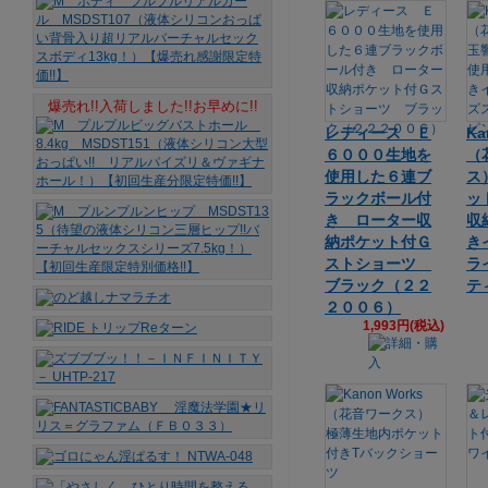
爆売れ!!入荷しました!!お早めに!!
レディース Ｅ
Ka
６０００生地を
（
使用した６連ブ
ス
ラックボール付
ッ
き ローター収
収
納ポケット付Ｇ
き
ストショーツ
ラ
ブラック（２２
テ
２００６）
1,993円(税込)