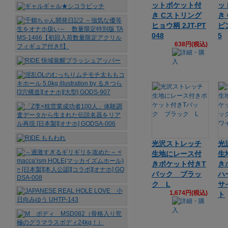
ットポケット付
ッ
き Cストリング
き
ヒョウ柄 2JT-PT
ピン
048
5
638円(税込)
光沢ストレッチ
光
生地にレース付
生
きポケット付きT
き
バック ブラッ
ハ
ク L
サ
1,674円(税込)
ト