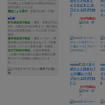
ポケット付きマ
ポ
午以降および休業日のお問合せ対応は
イクロビキニ ホ
ー
翌日以降となります。
ワイト 2JT-PT00
シ
電話による受付
：営業日11時～17時。
7
ト 
■出荷
924円(税込)
即日発送表示商品
：通常、営業日平日1
4時、土曜日は午前10時まで（銀行振込
支払は翌営業日扱い）のご注文で当日
発送。
通常発送
表示商品
：通常メーカー・問
屋休業の土日祝日を含まない1～4営業
日以内（メーカー取寄せ後）の発送。
注文予約
表示商品
：入荷次第発送。
（お届け可能日前のお届け希望日は選
択されても自動的に無効となりま
す。）
nemoP ローター
n
ポケット付きTバ
ポ
ック(総レース)
イ
ブルー 2JT-PT01
ラッ
7 ◇
6
877円(税込)