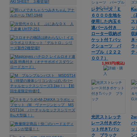
レディース Ｅ
Ka
６０００生地を
（
使用した内玉６
ス
連パール付き
ッ
ローター収納ポ
収
ケット付Ｔバッ
き
クショーツ パ
ラ
ープル（２２２
テ
００７）
1,993円(税込)
光沢ストレッチ
2
レース付きポケ
パ
ット付きTバッ
ッ
ク ブラック
ン