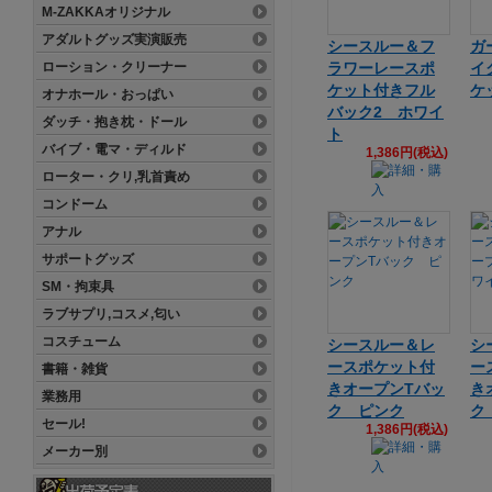
M-ZAKKAオリジナル
アダルトグッズ実演販売
シースルー＆フ
ガ
ローション・クリーナー
ラワーレースポ
イ
ケット付きフル
ケ
オナホール・おっぱい
バック2 ホワイ
ダッチ・抱き枕・ドール
ト
バイブ・電マ・ディルド
1,386円(税込)
ローター・クリ,乳首責め
コンドーム
アナル
サポートグッズ
SM・拘束具
ラブサプリ,コスメ,匂い
コスチューム
シースルー＆レ
シ
ースポケット付
ー
書籍・雑貨
きオープンTバッ
き
業務用
ク ピンク
ク
セール!
1,386円(税込)
メーカー別