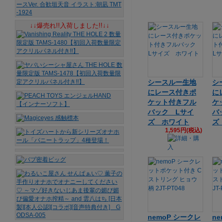
↓↓爆売れ!!入荷しました!!↓↓
シースルー生地
シ
にレース付きポ
に
ケット付きフル
ケ
バック Lサイ
バ
ズ ホワイト
ズ
1,595円(税込)
nemoP シークレ
n