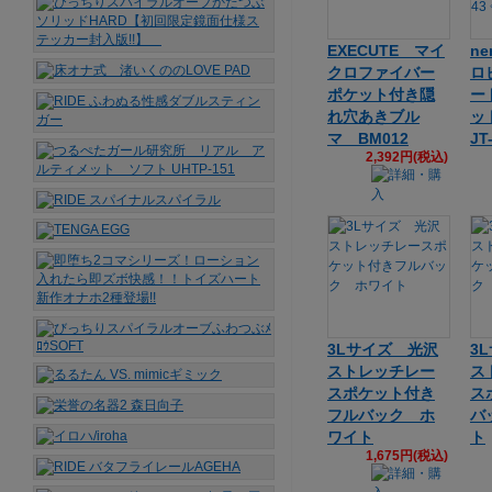
EXECUTE マイ
n
クロファイバー
ロ
ポケット付き隠
ー
れ穴あきブル
ッ
マ BM012
JT
2,392円(税込)
3Lサイズ 光沢
3
ストレッチレー
ス
スポケット付き
ス
フルバック ホ
バ
ワイト
ト
1,675円(税込)