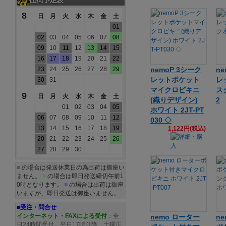
8
日
月
火
水
木
金
土
01
02
03
04
05
06
07
08
09
10
11
12
13
14
15
16
17
18
19
20
21
22
23
24
25
26
27
28
29
nemoP 3シーク
n
レットポケット
レ
30
31
マイクロビキニ
スク
9
日
月
火
水
木
金
土
(織りデザイン)
2
01
02
03
04
05
ホワイト 2JT-PT
06
07
08
09
10
11
12
030 ◇
13
14
15
16
17
18
19
1,122円(税込)
20
21
22
23
24
25
26
27
28
29
30
■
の場合は発送休業日の為出荷は御座い
ません。
■
の場合は即日発送締切午前1
0時となります。
■
の場合は出荷は御座
いますが、即日発送は御座いません。
■受注・問合せ
インターネット・FAXによる受付
：全
nemo ローター
n
日24時間受付。平日17時以降、土曜正