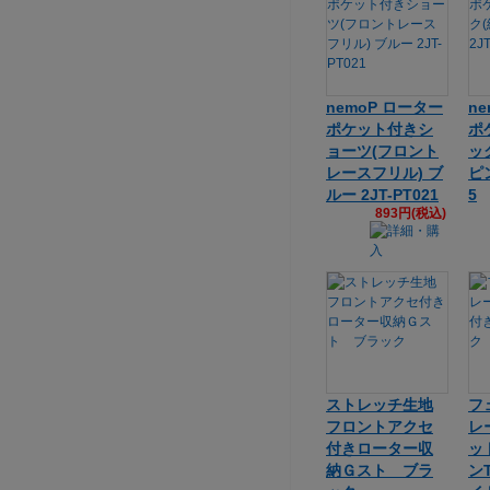
nemoP ローター
n
ポケット付きシ
ポ
ョーツ(フロント
ッ
レースフリル) ブ
ピン
ルー 2JT-PT021
5
893円(税込)
ストレッチ生地
フ
フロントアクセ
レ
付きローター収
ッ
納Ｇスト ブラ
ン