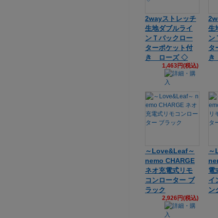
2wayストレッチ
2
生地ダブルライ
生
ンＴバックロー
ン
ターポケット付
タ
き ローズ ◇
き
1,463円(税込)
～Love&Leaf～
～L
nemo CHARGE
n
ネオ充電式リモ
電
コンローター ブ
イ
ラック
ン
2,926円(税込)