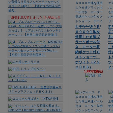
爆売れ!!入荷しました!!お早めに!!
レディース Ｅ
キ
６０００生地を
エ
使用した６連ブ
力
ラックボール付
ー
き ローター収
し
納ポケット付Ｇ
付
ストショーツ
ト
ホワイト（２２
ツ
２００６）
２
1,993円(税込)