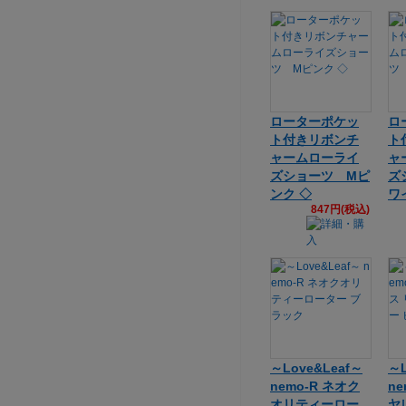
ローターポケッ
ロ
ト付きリボンチ
ト
ャームローライ
ャ
ズショーツ Mピ
ズ
ンク ◇
ワ
847円(税込)
～Love&Leaf～
～L
nemo-R ネオク
n
オリティーロー
ヤ