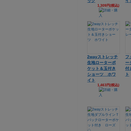
ック
イ
1,309円(税込)
2wayストレッチ
フ
生地ローターポ
ー
ケット＆玉付き
付
ショーツ ホワ
ト
イト
1,463円(税込)