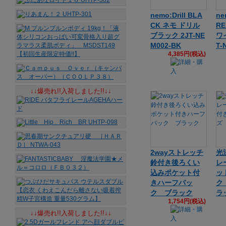
nemo:Drill BLA
ne
CK ネモ ドリル
R
ブラック 2JT-NE
ワ
M002-BK
T-
4,385円(税込)
↓↓爆売れ!!入荷しました!!↓↓
2wayストレッチ
光
鈴付き後ろくい
レ
込みポケット付
ッ
きハーフバッ
ク
ク ブラック
ラ
1,754円(税込)
↓↓爆売れ!!入荷しました!!↓↓