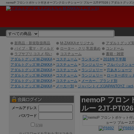
nemoP フロントポケット付きオープンクロッチショーツ ブルー 2JT-PT026 | アダルトグ
新商品・新規取扱商品
M-ZAKKAオリジナル
アダルトグッズ
バイブ・電マ・ディルド
ローター・クリ,乳首責め
コンドーム
ラブサプリ,コスメ,匂い
コスチューム
書籍・雑貨
アダルトグッズ M-ZAKKA
>
コスチューム
>
ランキング
>
2018年下半期
アダルトグッズ M-ZAKKA
>
コスチューム
>
ランジェリー
>
フルバックショ
アダルトグッズ M-ZAKKA
>
コスチューム
>
ランジェリー
>
穴あきショーツ
アダルトグッズ M-ZAKKA
>
コスチューム
>
ランジェリー
>
ローターポケッ
アダルトグッズ M-ZAKKA
>
コスチューム
>
メーカー、ブランド別
アダルトグッズ M-ZAKKA
>
メーカー別
>
ジャパントイズ/JAPANTOYZ（act-
nemoP フ
ルー 2JT-PT026
メールアドレス
パスワード
記録
※
パスワードを忘れた方はコチラ