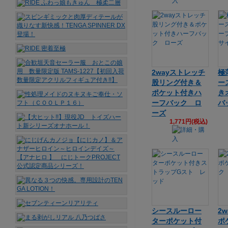
2wayストレッチ
極
股リング付き＆
ー
ポケット付きハ
き
ーフバック ロ
バ
ーズ
1,771円(税込)
シースルーロー
2
ターポケット付
ポ