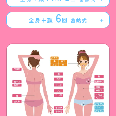
6
全身＋顔
回
蓄熱式