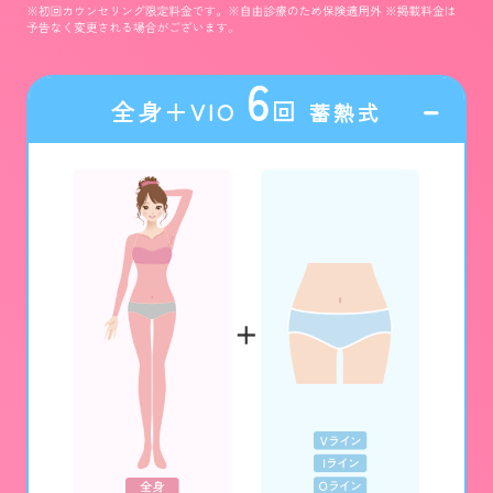
6
全身＋VIO
回
蓄熱式