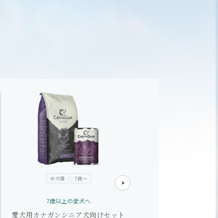
全犬種
7歳～
全犬種
1歳
7歳以上の愛犬へ
1歳以下の愛
愛犬用カナガンシニア犬向けセット
愛犬用カナガン子犬