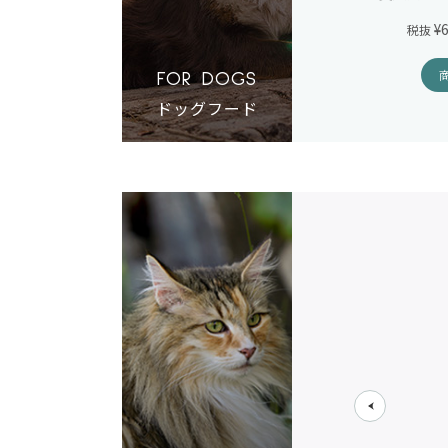
¥6,720
¥
税抜
(税込 ¥7,392)
税抜
商品詳細
FOR DOGS
ドッグフード
全猫種
7歳～
7歳以上の愛猫へ