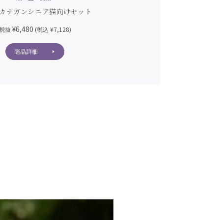
カナガンシニア猫向けセット
愛猫用カ
¥6,480
¥
税抜
(税込 ¥7,128)
税抜
商品詳細