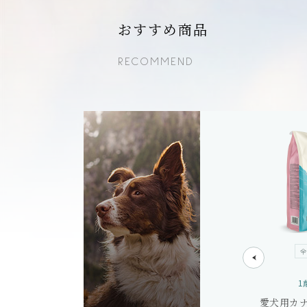
おすすめ商品
RECOMMEND
全犬種
7歳～
全
7歳以上の愛犬へ
1
ット
愛犬用カナガンシニア犬向けセット
愛犬用カ