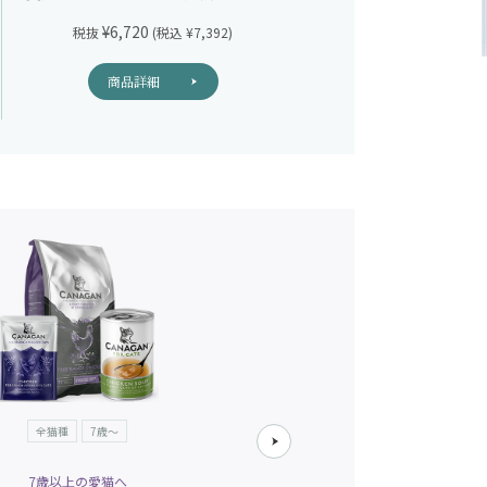
¥6,720
¥6,720
税抜
(税込 ¥7,392)
税抜
(税込 
商品詳細
商品詳細
全猫種
7歳～
7歳以上の愛猫へ