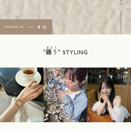
FOLLOW US
まとう
"
纏う
"
STYLING